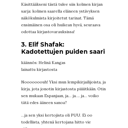
Käsittääkseni tästä tulee siis kolmen kirjan
sarja: kolmen saarella eläneen ystävyksen
näkökulmista kirjoitetut tarinat. Tämä
ensimäinen osa oli huikean hyvä, seuraava
odottaa kirjastovarauksissa!
3. Elif Shafak:
Kadotettujen puiden saari
käännös: Helinä Kangas
lainattu kirjastosta
Nooooooouh! Yksi mun lempikirjailijoista, ja
kirja, jota jonotin kirjastosta piiiiitkään. Otin
sen mukaan Espanjaan, ja… ja…. ja… voiko
tätä edes ääneen sanoa?
…ja sen yksi kertojista oli PUU. Ei oo
todellista, yhtenä kertojana hitto vie