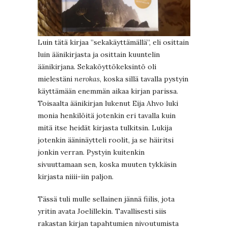
Luin tätä kirjaa ”sekakäyttämällä”, eli osittain
luin äänikirjasta ja osittain kuuntelin
äänikirjana. Sekaköyttökeksintö oli
mielestäni
nerokas
, koska sillä tavalla pystyin
käyttämään enemmän aikaa kirjan parissa.
Toisaalta äänikirjan lukenut Eija Ahvo luki
monia henkilöitä jotenkin eri tavalla kuin
mitä itse heidät kirjasta tulkitsin. Lukija
jotenkin ääninäytteli roolit, ja se häiritsi
jonkin verran. Pystyin kuitenkin
sivuuttamaan sen, koska muuten tykkäsin
kirjasta niiii-iin paljon.
Tässä tuli mulle sellainen jännä fiilis, jota
yritin avata Joelillekin. Tavallisesti siis
rakastan kirjan tapahtumien nivoutumista