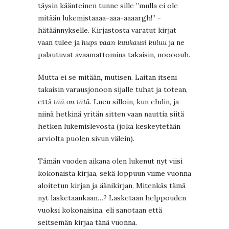
täysin käänteinen tunne sille ”mulla ei ole
mitään lukemistaaaa-aaa-aaaargh!” -
hätäännykselle. Kirjastosta varatut kirjat
vaan tulee ja
hups vaan kuukausi kuluu
ja ne
palautuvat avaamattomina takaisin, noooouh.
Mutta ei se mitään, mutisen. Laitan itseni
takaisin varausjonoon sijalle tuhat ja totean,
että
tää on tätä
. Luen silloin, kun ehdin, ja
niinä hetkinä yritän sitten vaan nauttia siitä
hetken lukemislevosta (joka keskeytetään
arviolta puolen sivun välein).
Tämän vuoden aikana olen lukenut nyt viisi
kokonaista kirjaa, sekä loppuun viime vuonna
aloitetun kirjan ja äänikirjan. Mitenkäs tämä
nyt lasketaankaan…? Lasketaan helppouden
vuoksi kokonaisina, eli sanotaan että
seitsemän kirjaa tänä vuonna.