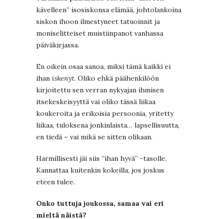
kävelleen” isosiskonsa elämää, johtolankoina
siskon ihoon ilmestyneet tatuoinnit ja
moniselitteiset muistiinpanot vanhassa
päiväkirjassa.
En oikein osaa sanoa, miksi tämä kaikki ei
ihan
iskenyt
. Oliko ehkä päähenkilöön
kirjoitettu sen verran nykyajan ihmisen
itsekeskeisyyttä vai oliko tässä liikaa
koukeroita ja erikoisia persoonia, yritetty
liikaa, tuloksena jonkinlaista… lapsellisuutta,
en tiedä – vai mikä se sitten olikaan.
Harmillisesti jäi siis ”ihan hyvä” -tasolle.
Kannattaa kuitenkin kokeilla, jos joskus
eteen tulee.
Onko tuttuja joukossa, samaa vai eri
mieltä näistä?