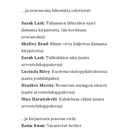
….ja seuraavana lukemista odottavat:
Sarah Lark:
Tuhansien lähteiden saari
(lainassa kirjastosta, tän korkkaan
seuraavaksi)
Shelley Read:
Minne virta kuljettaa (lainassa
kirjastosta)
Sarah Lark
: Tulikukkien aika (saatu
arvostelukappaleena)
Lucinda Riley
: Kuolema sisäoppilaitoksessa
(saatu joululahjaksi)
Heather Morris
: Nousevan auringon sisaret
(saatu arvostelukappaleena)
Nino Haratishvili
: Kahdeksas elämä (saatu
arvostelukappaleena)
…ja kirjastosta jonotan vielä:
Karin Swan:
Varastetut hetket