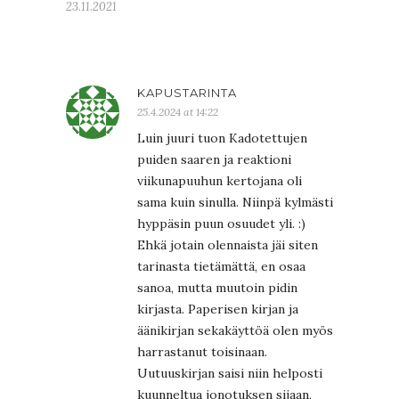
23.11.2021
KAPUSTARINTA
25.4.2024 at 14:22
Luin juuri tuon Kadotettujen
puiden saaren ja reaktioni
viikunapuuhun kertojana oli
sama kuin sinulla. Niinpä kylmästi
hyppäsin puun osuudet yli. :)
Ehkä jotain olennaista jäi siten
tarinasta tietämättä, en osaa
sanoa, mutta muutoin pidin
kirjasta. Paperisen kirjan ja
äänikirjan sekakäyttöä olen myös
harrastanut toisinaan.
Uutuuskirjan saisi niin helposti
kuunneltua jonotuksen sijaan,