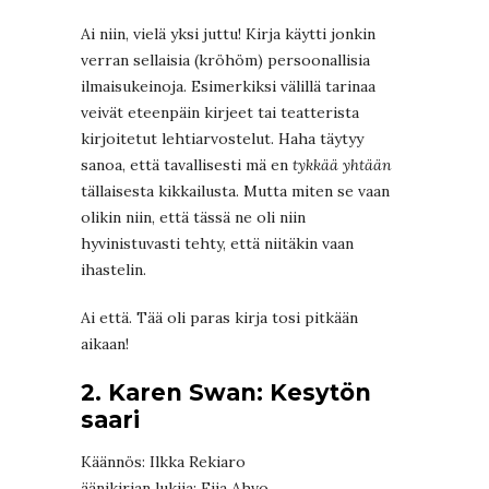
Ai niin, vielä yksi juttu! Kirja käytti jonkin
verran sellaisia (kröhöm) persoonallisia
ilmaisukeinoja. Esimerkiksi välillä tarinaa
veivät eteenpäin kirjeet tai teatterista
kirjoitetut lehtiarvostelut. Haha täytyy
sanoa, että tavallisesti mä en
tykkää yhtään
tällaisesta kikkailusta. Mutta miten se vaan
olikin niin, että tässä ne oli niin
hyvinistuvasti tehty, että niitäkin vaan
ihastelin.
Ai että. Tää oli paras kirja tosi pitkään
aikaan!
2. Karen Swan: Kesytön
saari
Käännös: Ilkka Rekiaro
äänikirjan lukija: Eija Ahvo