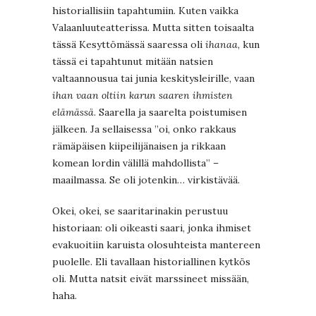
historiallisiin tapahtumiin. Kuten vaikka
Valaanluuteatterissa. Mutta sitten toisaalta
tässä Kesyttömässä saaressa oli
ihanaa
, kun
tässä ei tapahtunut mitään natsien
valtaannousua tai junia keskitysleirille, vaan
ihan vaan oltiin karun saaren ihmisten
elämässä
. Saarella ja saarelta poistumisen
jälkeen. Ja sellaisessa ”oi, onko rakkaus
rämäpäisen kiipeilijänaisen ja rikkaan
komean lordin välillä mahdollista” –
maailmassa. Se oli jotenkin… virkistävää.
Okei, okei, se saaritarinakin perustuu
historiaan: oli oikeasti saari, jonka ihmiset
evakuoitiin karuista olosuhteista mantereen
puolelle. Eli tavallaan historiallinen kytkös
oli. Mutta natsit eivät marssineet missään,
haha.