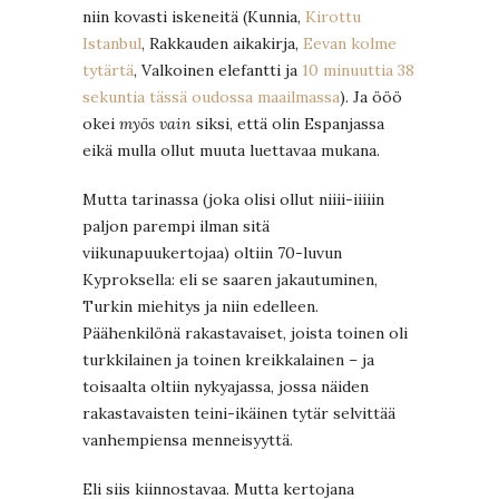
niin kovasti iskeneitä (Kunnia,
Kirottu
Istanbul
, Rakkauden aikakirja,
Eevan kolme
tytärtä
, Valkoinen elefantti ja
10 minuuttia 38
sekuntia tässä oudossa maailmassa
). Ja ööö
okei
myös vain
siksi, että olin Espanjassa
eikä mulla ollut muuta luettavaa mukana.
Mutta tarinassa (joka olisi ollut niiii-iiiiin
paljon parempi ilman sitä
viikunapuukertojaa) oltiin 70-luvun
Kyproksella: eli se saaren jakautuminen,
Turkin miehitys ja niin edelleen.
Päähenkilönä rakastavaiset, joista toinen oli
turkkilainen ja toinen kreikkalainen – ja
toisaalta oltiin nykyajassa, jossa näiden
rakastavaisten teini-ikäinen tytär selvittää
vanhempiensa menneisyyttä.
Eli siis kiinnostavaa. Mutta kertojana