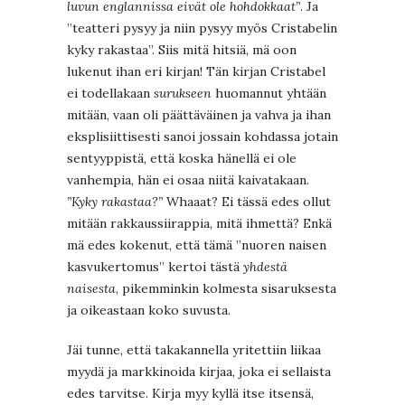
luvun englannissa eivät ole hohdokkaat”
. Ja
”teatteri pysyy ja niin pysyy myös Cristabelin
kyky rakastaa”. Siis mitä hitsiä, mä oon
lukenut ihan eri kirjan! Tän kirjan Cristabel
ei todellakaan
surukseen
huomannut yhtään
mitään, vaan oli päättäväinen ja vahva ja ihan
eksplisiittisesti sanoi jossain kohdassa jotain
sentyyppistä, että koska hänellä ei ole
vanhempia, hän ei osaa niitä kaivatakaan.
”Kyky rakastaa?”
Whaaat? Ei tässä edes ollut
mitään rakkaussiirappia, mitä ihmettä? Enkä
mä edes kokenut, että tämä ”nuoren naisen
kasvukertomus” kertoi tästä
yhdestä
naisesta
, pikemminkin kolmesta sisaruksesta
ja oikeastaan koko suvusta.
Jäi tunne, että takakannella yritettiin liikaa
myydä ja markkinoida kirjaa, joka ei sellaista
edes tarvitse. Kirja myy kyllä itse itsensä,