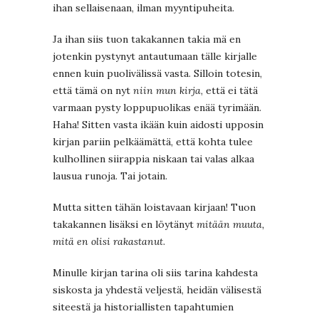
ihan sellaisenaan, ilman myyntipuheita.
Ja ihan siis tuon takakannen takia mä en
jotenkin pystynyt antautumaan tälle kirjalle
ennen kuin puolivälissä vasta. Silloin totesin,
että tämä on nyt
niin mun kirja
, että ei tätä
varmaan pysty loppupuolikas enää tyrimään.
Haha! Sitten vasta ikään kuin aidosti upposin
kirjan pariin pelkäämättä, että kohta tulee
kulhollinen siirappia niskaan tai valas alkaa
lausua runoja. Tai jotain.
Mutta sitten tähän loistavaan kirjaan! Tuon
takakannen lisäksi en löytänyt
mitään muuta,
mitä en olisi rakastanut
.
Minulle kirjan tarina oli siis tarina kahdesta
siskosta ja yhdestä veljestä, heidän välisestä
siteestä ja historiallisten tapahtumien