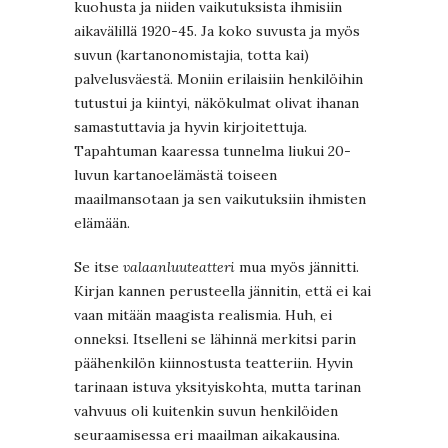
kuohusta ja niiden vaikutuksista ihmisiin
aikavälillä 1920-45. Ja koko suvusta ja myös
suvun (kartanonomistajia, totta kai)
palvelusväestä. Moniin erilaisiin henkilöihin
tutustui ja kiintyi, näkökulmat olivat ihanan
samastuttavia ja hyvin kirjoitettuja.
Tapahtuman kaaressa tunnelma liukui 20-
luvun kartanoelämästä toiseen
maailmansotaan ja sen vaikutuksiin ihmisten
elämään.
Se itse
valaanluuteatteri
mua myös jännitti.
Kirjan kannen perusteella jännitin, että ei kai
vaan mitään maagista realismia. Huh, ei
onneksi. Itselleni se lähinnä merkitsi parin
päähenkilön kiinnostusta teatteriin. Hyvin
tarinaan istuva yksityiskohta, mutta tarinan
vahvuus oli kuitenkin suvun henkilöiden
seuraamisessa eri maailman aikakausina.