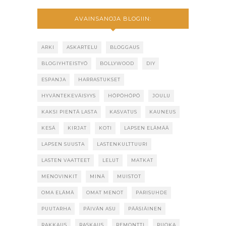
AVAINSANOJA BLOGIIN:
ARKI
ASKARTELU
BLOGGAUS
BLOGIYHTEISTYÖ
BOLLYWOOD
DIY
ESPANJA
HARRASTUKSET
HYVÄNTEKEVÄISYYS
HÖPÖHÖPÖ
JOULU
KAKSI PIENTÄ LASTA
KASVATUS
KAUNEUS
KESÄ
KIRJAT
KOTI
LAPSEN ELÄMÄÄ
LAPSEN SUUSTA
LASTENKULTTUURI
LASTEN VAATTEET
LELUT
MATKAT
MENOVINKIT
MINÄ
MUISTOT
OMA ELÄMÄ
OMAT MENOT
PARISUHDE
PUUTARHA
PÄIVÄN ASU
PÄÄSIÄINEN
RAKKAUS
RASKAUS
REMONTTI
RUOKA