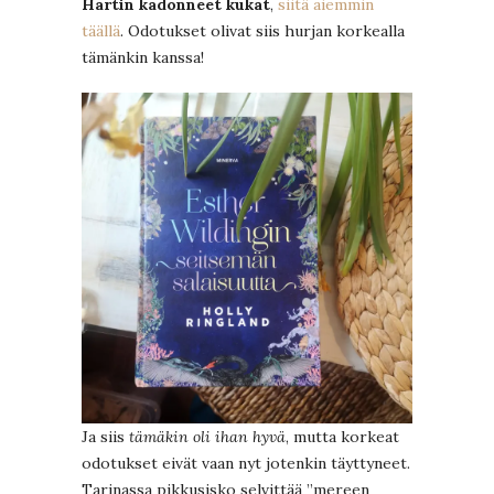
Hartin kadonneet kukat
,
siitä aiemmin
täällä
. Odotukset olivat siis hurjan korkealla
tämänkin kanssa!
Ja siis
tämäkin oli ihan hyvä
, mutta korkeat
odotukset eivät vaan nyt jotenkin täyttyneet.
Tarinassa pikkusisko selvittää ”mereen