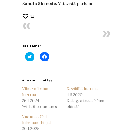
Kamila Shamsie:
Ystävistä parhain
11
Jaa tämä:
Jaa
Jaa
Twitterissä(Avautuu
Facebookissa(Avautuu
uudessa
uudessa
ikkunassa)
ikkunassa)
Aiheeseen liittyy
Viime aikoina
Keväällä luettua
luettua
4.6.2020
26.1.2024
Kategoriassa "Oma
With 6 comments
elämä"
Vuonna 2024
lukemani kirjat
20.1.2025