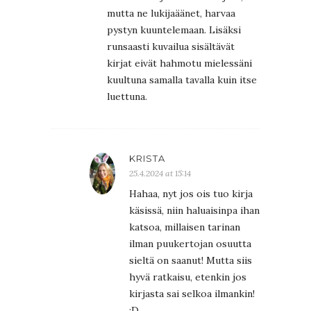
mutta ne lukijaäänet, harvaa
pystyn kuuntelemaan. Lisäksi
runsaasti kuvailua sisältävät
kirjat eivät hahmotu mielessäni
kuultuna samalla tavalla kuin itse
luettuna.
KRISTA
25.4.2024 at 15:14
Hahaa, nyt jos ois tuo kirja
käsissä, niin haluaisinpa ihan
katsoa, millaisen tarinan
ilman puukertojan osuutta
sieltä on saanut! Mutta siis
hyvä ratkaisu, etenkin jos
kirjasta sai selkoa ilmankin!
:D