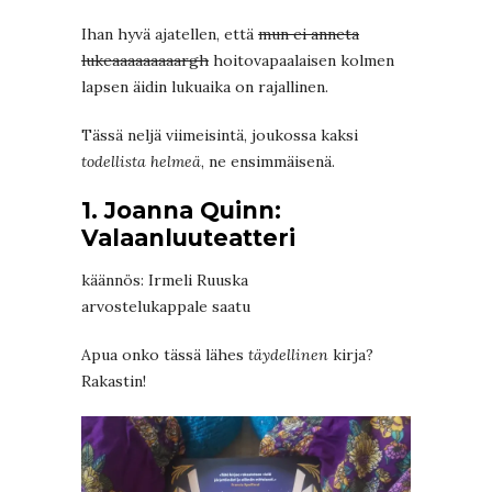
Ihan hyvä ajatellen, että
mun ei anneta
lukeaaaaaaaaargh
hoitovapaalaisen kolmen
lapsen äidin lukuaika on rajallinen.
Tässä neljä viimeisintä, joukossa kaksi
todellista helmeä
, ne ensimmäisenä.
1. Joanna Quinn:
Valaanluuteatteri
käännös: Irmeli Ruuska
arvostelukappale saatu
Apua onko tässä lähes
täydellinen
kirja?
Rakastin!