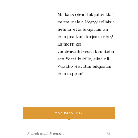
–
Mä kans olen ”lukijaherkkä”,
mutta joskus löytyy sellaisia
helmiä, että lukijaääni on
ihan just kuin kirjaan tehty!
Esimerkiksi
vuodenvaihteessa kuuntelin
sen Vettä kukille, siinä oli
Vuokko Hovatan lukijaääni
ihan nappiin!
HAE BLOGISTA