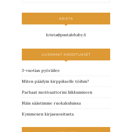
KRISTA
krista@puutalobaby.fi
UUSIMMAT KIRJOITUKSET
3-vuotias pyöräilee
Miten päädyin kirppikselle töihin?
Parhaat motivaattorini liikkumiseen
Näin säästimme ruokakuluissa
Kymmenen kirjasuositusta