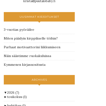
krista@puutalobaby.fi
UUSIMMAT KIRJOITUKSET
3-vuotias pyöräilee
Miten päädyin kirppikselle töihin?
Parhaat motivaattorini liikkumiseen
Näin säästimme ruokakuluissa
Kymmenen kirjasuositusta
ARCHIVES
▼
2026
(7)
►
toukokuu
(1)
►
huhtikuu
(1)