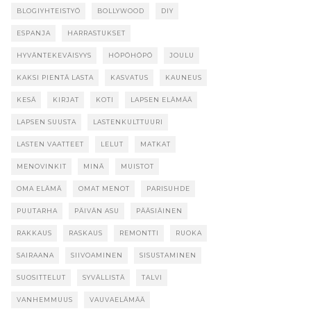
BLOGIYHTEISTYÖ
BOLLYWOOD
DIY
ESPANJA
HARRASTUKSET
HYVÄNTEKEVÄISYYS
HÖPÖHÖPÖ
JOULU
KAKSI PIENTÄ LASTA
KASVATUS
KAUNEUS
KESÄ
KIRJAT
KOTI
LAPSEN ELÄMÄÄ
LAPSEN SUUSTA
LASTENKULTTUURI
LASTEN VAATTEET
LELUT
MATKAT
MENOVINKIT
MINÄ
MUISTOT
OMA ELÄMÄ
OMAT MENOT
PARISUHDE
PUUTARHA
PÄIVÄN ASU
PÄÄSIÄINEN
RAKKAUS
RASKAUS
REMONTTI
RUOKA
SAIRAANA
SIIVOAMINEN
SISUSTAMINEN
SUOSITTELUT
SYVÄLLISTÄ
TALVI
VANHEMMUUS
VAUVAELÄMÄÄ