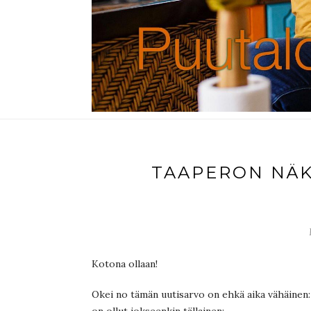
TAAPERON NÄK
Kotona ollaan!
Okei no tämän uutisarvo on ehkä aika vähäinen: 
on ollut jokseenkin tällainen: