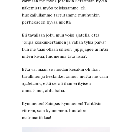
varmaan me myös jotenkin lietsotaan hyvän
näkemistä myös toisissamme, eli
huokailullamme tartutamme muuhunkin
perheeseen hyvää mieltä.
Eli tavallaan joku muu voisi ajatella, että
”olipa keskinkertainen ja vähän tylsä päivä”,
kun me taas ollaan silleen ”jippijaijee ai hitsi
miten kivaa, huomenna tätä lisää”.
Että varmaan se meidän kesäkin oli ihan
tavallinen ja keskinkertainen, mutta me vaan
ajatellaan
, että se oli ihan erityisen
onnistunut, ahhahaha.
Kymmenen! Sainpas kymmenen! Tähtäsin
viiteen, sain kymmenen. Puutalon
matematiikkaa!