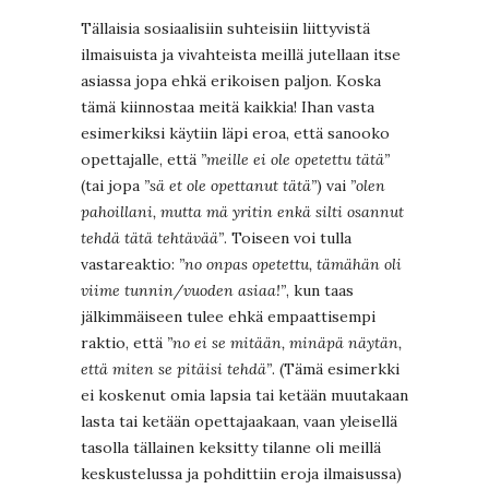
Tällaisia sosiaalisiin suhteisiin liittyvistä
ilmaisuista ja vivahteista meillä jutellaan itse
asiassa jopa ehkä erikoisen paljon. Koska
tämä kiinnostaa meitä kaikkia! Ihan vasta
esimerkiksi käytiin läpi eroa, että sanooko
opettajalle, että
”meille ei ole opetettu tätä”
(tai jopa
”sä et ole opettanut tätä”
) vai
”olen
pahoillani, mutta mä yritin enkä silti osannut
tehdä tätä tehtävää”
. Toiseen voi tulla
vastareaktio:
”no onpas opetettu, tämähän oli
viime tunnin/vuoden asiaa!”
, kun taas
jälkimmäiseen tulee ehkä empaattisempi
raktio, että
”no ei se mitään, minäpä näytän,
että miten se pitäisi tehdä”
. (Tämä esimerkki
ei koskenut omia lapsia tai ketään muutakaan
lasta tai ketään opettajaakaan, vaan yleisellä
tasolla tällainen keksitty tilanne oli meillä
keskustelussa ja pohdittiin eroja ilmaisussa)