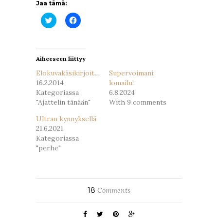
Jaa tämä:
Jaa
Jaa
Twitterissä(Avautuu
Facebookissa(Avautuu
uudessa
uudessa
ikkunassa)
ikkunassa)
Aiheeseen liittyy
Elokuvakäsikirjoitusmatskua
Supervoimani:
16.2.2014
lomailu!
Kategoriassa
6.8.2024
"Ajattelin tänään"
With 9 comments
Ultran kynnyksellä
21.6.2021
Kategoriassa
"perhe"
18
Comments