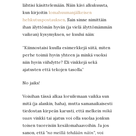
lähtisi käsittelemään. Näin kävi alkukuusta,
kun kirjoitin
lomahuumanjälkeisen
hehkutuspostauksen
. Sain sinne nimittäin
ihan älyttömän hyvän (ja vielä älyttömämmän
vaikean) kysymyksen, se kuului näin:
”Kiinnostaisi kuulla esimerkkejä siitä, miten
perhe toimii hyvin yhteen ja minkä vuoksi
niin hyvin viihdytte? Eli vinkkejä sekä
ajatusten että tekojen tasolla.”
No jaiks!
Voisihan tässä alkaa loruilemaan vaikka sun
mitä (ja alankin, haha), mutta samanaikaisesti
tiedostan kirpeän karusti, että melkein
mikä
vaan
vinkki tai ajatus voi olla suolaa jonkun
toisen tuoreisiin kesälomahaavoihin. Ja jos
sanon, että
”no meillä tehdään näin”
, voi