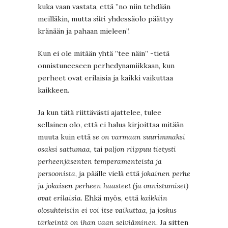
kuka vaan vastata, että ”no niin tehdään
meilläkin, mutta
silti
yhdessäolo päättyy
kränään ja pahaan mieleen”.
Kun ei ole mitään yhtä ”tee näin” -tietä
onnistuneeseen perhedynamiikkaan, kun
perheet ovat erilaisia ja kaikki vaikuttaa
kaikkeen.
Ja kun tätä riittävästi ajattelee, tulee
sellainen olo, että ei halua kirjoittaa mitään
muuta kuin että
se on varmaan suurimmaksi
osaksi sattumaa
, tai
paljon riippuu tietysti
perheenjäsenten temperamenteista ja
persoonista
, ja päälle vielä että
jokainen perhe
ja jokaisen perheen haasteet (ja onnistumiset)
ovat erilaisia
. Ehkä myös, että
kaikkiin
olosuhteisiin ei voi itse vaikuttaa
, ja
joskus
tärkeintä on ihan vaan selviäminen
. Ja sitten