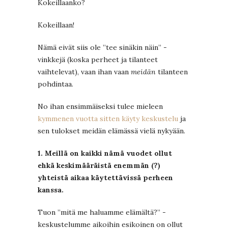
Kokeillaanko?
Kokeillaan!
Nämä eivät siis ole ”tee sinäkin näin” -
vinkkejä (koska perheet ja tilanteet
vaihtelevat), vaan ihan vaan
meidän
tilanteen
pohdintaa.
No ihan ensimmäiseksi tulee mieleen
kymmenen vuotta sitten käyty keskustelu
ja
sen tulokset meidän elämässä vielä nykyään.
1. Meillä on kaikki nämä vuodet ollut
ehkä keskimääräistä enemmän (?)
yhteistä aikaa käytettävissä perheen
kanssa.
Tuon ”mitä me haluamme elämältä?” -
keskustelumme aikoihin esikoinen on ollut