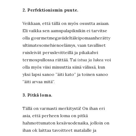
2. Perfektionismin puute.
Veikkaan, että tällä on myös osuutta asiaan.
Eli vaikka sen aamupalapiknikin ei tarvitse
olla gourmetmegaviideltäleipomaanherätty
ultimatesomehienoelämys, vaan tavalliset
ruisleivät peruslevitteillä ja pikakahvi
termospullossa riittää. Tai
istua ja lukea
voi
olla myös viisi minuuttia siinä välissä, kun
yksi lapsi sanoo ”äiti kato” ja toinen sanoo
”äiti arvaa mitä”.
3. Pitkä loma.
Tällä on varmasti merkitystä! On ihan eri
asia, että perheen loma on pitkä
hahmottumaton kesävuodenaika, jolloin on
ihan ok laittaa tavoitteet matalalle ja