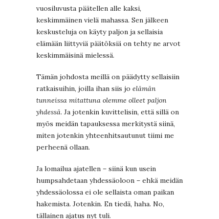
vuosiluvusta päätellen alle kaksi,
keskimmäinen vielä mahassa. Sen jälkeen
keskusteluja on käyty paljon ja sellaisia
elämään liittyviä päätöksiä on tehty ne arvot
keskimmäisinä mielessä.
Tämän johdosta meillä on päädytty sellaisiin
ratkaisuihin, joilla ihan siis jo
elämän
tunneissa mitattuna olemme olleet paljon
yhdessä
. Ja jotenkin kuvittelisin, että sillä on
myös meidän tapauksessa merkitystä siinä,
miten jotenkin yhteenhitsautunut tiimi me
perheenä ollaan.
Ja lomailua ajatellen – siinä kun usein
humpsahdetaan yhdessäoloon – ehkä meidän
yhdessäolossa ei ole sellaista oman paikan
hakemista. Jotenkin. En tiedä, haha. No,
tällainen ajatus nyt tuli.