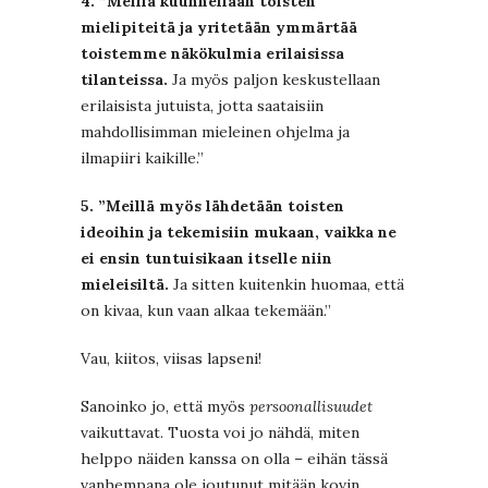
4. ”Meillä kuunnellaan toisten
mielipiteitä ja yritetään ymmärtää
toistemme näkökulmia erilaisissa
tilanteissa.
Ja myös paljon keskustellaan
erilaisista jutuista, jotta saataisiin
mahdollisimman mieleinen ohjelma ja
ilmapiiri kaikille.”
5. ”Meillä myös lähdetään toisten
ideoihin ja tekemisiin mukaan, vaikka ne
ei ensin tuntuisikaan itselle niin
mieleisiltä.
Ja sitten kuitenkin huomaa, että
on kivaa, kun vaan alkaa tekemään.”
Vau, kiitos, viisas lapseni!
Sanoinko jo, että myös
persoonallisuudet
vaikuttavat. Tuosta voi jo nähdä, miten
helppo näiden kanssa on olla – eihän tässä
vanhempana ole joutunut mitään kovin