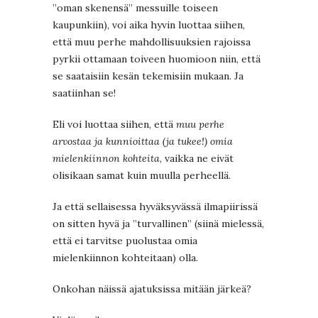
”oman skenensä” messuille toiseen
kaupunkiin), voi aika hyvin luottaa siihen,
että muu perhe mahdollisuuksien rajoissa
pyrkii ottamaan toiveen huomioon niin, että
se saataisiin kesän tekemisiin mukaan. Ja
saatiinhan se!
Eli voi luottaa siihen, että
muu perhe
arvostaa ja kunnioittaa (ja tukee!) omia
mielenkiinnon kohteita
, vaikka ne eivät
olisikaan samat kuin muulla perheellä.
Ja että sellaisessa hyväksyvässä ilmapiirissä
on sitten hyvä ja ”turvallinen” (siinä mielessä,
että ei tarvitse puolustaa omia
mielenkiinnon kohteitaan) olla.
Onkohan näissä ajatuksissa mitään järkeä?