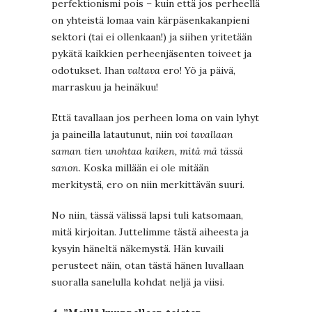
perfektionismi pois – kuin että jos perheellä
on yhteistä lomaa vain kärpäsenkakanpieni
sektori (tai ei ollenkaan!) ja siihen yritetään
pykätä kaikkien perheenjäsenten toiveet ja
odotukset. Ihan
valtava
ero! Yö ja päivä,
marraskuu ja heinäkuu!
Että tavallaan jos perheen loma on vain lyhyt
ja paineilla latautunut, niin
voi tavallaan
saman tien unohtaa kaiken, mitä mä tässä
sanon
. Koska millään ei ole mitään
merkitystä, ero on niin merkittävän suuri.
No niin, tässä välissä lapsi tuli katsomaan,
mitä kirjoitan. Juttelimme tästä aiheesta ja
kysyin häneltä näkemystä. Hän kuvaili
perusteet näin, otan tästä hänen luvallaan
suoralla sanelulla kohdat neljä ja viisi.