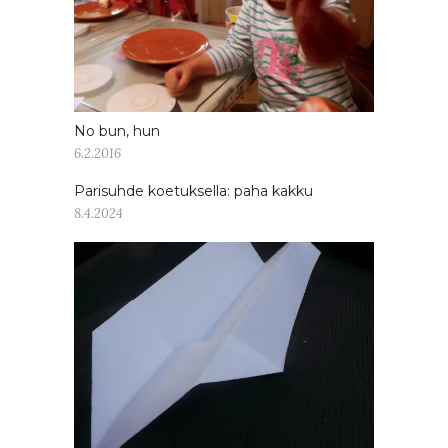
No bun, hun
6.2.2016
Parisuhde koetuksella: paha kakku
8.4.2024