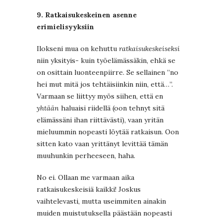
9. Ratkaisukeskeinen asenne
erimielisyyksiin
Ilokseni mua on kehuttu
ratkaisukeskeiseksi
niin yksityis- kuin työelämässäkin, ehkä se
on osittain luonteenpiirre. Se sellainen ”no
hei mut mitä jos tehtäisiinkin niin, että…”.
Varmaan se liittyy myös siihen, että en
yhtään
haluaisi riidellä (oon tehnyt sitä
elämässäni ihan riittävästi), vaan yritän
mieluummin nopeasti löytää ratkaisun. Oon
sitten kato vaan yrittänyt levittää tämän
muuhunkin perheeseen, haha.
No ei. Ollaan me varmaan aika
ratkaisukeskeisiä kaikki! Joskus
vaihtelevasti, mutta useimmiten ainakin
muiden muistutuksella päästään nopeasti