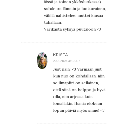
iässä ja toinen ykkösluokassa)
suhde on lämmin ja luottavainen,
välillä nahistelee, muttei kiusaa
tahallaan.
Värikästä syksyä puutaloon!<3
KRISTA
22.8.2024 at 18:07
Just näin! <3 Varmaan just
kun nuo on kohdallaan, niin
se ilmapiiri on sellainen,
että siinä on helppo ja hyvä
olla, niin arjessa kuin
lomallakin. Ihania elokuun
lopun päiviä myös sinne! <3