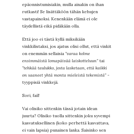
epäonnistumisiakin, mulla ainakin on ihan
rutkasti! Se lisättäköön tähän kehujen
vastapainoksi. Kenenkään elämä ei ole
täydellistä eikä pidäkään olla.
Että joo ei tästä kyllä miksikään
vinkkilistaksi, jos ajatus olisi ollut, että vinkit
on enemmän sellaisia
”varaa kolme
ensimmäistä lomapäivää laiskotteluun”
tai
”tehkää taulukko, josta lasketaan, että kaikki
on saaneet yhtä monta mieleistä tekemistä”
-
tyyppisiä vinkkejä.
Sori, fail!
Vai olisiko sittenkin tässä jotain idean
juurta? Olisiko tuolla sittenkin joku syvempi
kasvatuksellinen (koko perhettä kasvattava,
ei vain lapsia) punainen lanka. Saisinko sen