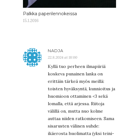
Palkka paperilennokeissa
15.1.2016
NADJA
22.8.2024 at 18:00
Kyllä tuo perheen ilmapiiriä
koskeva punainen lanka on
erittäin tärkeä myös meillä:
toisten hyväksyntä, kunnioitus ja
huomioon ottaminen <3 sekä
lomalla, että arjessa. Riitoja
välillä on, mutta nuo kolme
auttaa niiden ratkomiseen. Sama
sisarusten välinen suhde:
ikäerosta huolimatta (yksi teini-