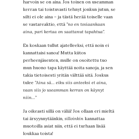
harvoin se on aina. Jos toinen on useamman
kerran tai toistuvasti tehnyt jonkun jutun, se
silti ei ole aina – ja tästä herää toiselle vaan
se vastareaktio, että
”no en tosiaankaan
aina, pari kertaa on saattanut tapahtua”.
En koskaan tullut ajatelleeksi, että noin ei
kannattaisi sanoa! Mutta kiitos
perheenjäsenten, mulle on osoitettu tuo
mun huono tapa käyttää noita sanoja, ja sen
takia tietoisesti yritän välttää sitä. Joskus
tulee
”Aina sä… eiku siis anteeksi et aina,
vaan siis jo useamman kerran on käynyt
niin…”
Ja oikeasti sillä on väliä! Jos ollaan eri mieltä
tai ärsyynnytäänkin,
silloinkin
kannattaa
muotoilla asiat niin, että ei turhaan lisää
loukkaa toista!