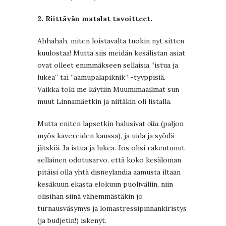
2. Riittävän matalat tavoitteet.
Ahhahah, miten loistavalta tuokin nyt sitten
kuulostaa! Mutta siis meidän kesälistan asiat
ovat olleet enimmäkseen sellaisia ”istua ja
lukea” tai ”aamupalapiknik” -tyyppisiä.
Vaikka toki me käytiin Muumimaailmat sun
muut Linnamäetkin ja niitäkin oli listalla.
Mutta eniten lapsetkin halusivat
olla
(paljon
myös kavereiden kanssa), ja uida ja syödä
jätskiä. Ja istua ja lukea. Jos olisi rakentunut
sellainen odotusarvo, että koko kesäloman
pitäisi olla yhtä disneylandia aamusta iltaan
kesäkuun ekasta elokuun puoliväliin, niin
olisihan siinä vähemmästäkin jo
turnausväsymys ja lomastressipinnankiristys
(ja budjetin!) iskenyt.