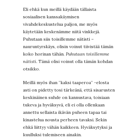
Eli ehkä kun meillä käydään tällaista
sosiaalisen kanssakäymisen
vivahdekeskustelua paljon, me myös
käytetään keskenämme niitä vinkkejä.
Puhutaan siis toisillemme nätisti –
nauruntyrskäys, olisin voinut tiivistää tämän
koko horinan tähän.
Puhutaan toisillemme
nätisti.
Tämä olisi voinut olla tämän kohdan
otsikko.
Meillä myös ihan ”kaksi taaperoa” -elosta
asti on pidetty tosi tärkeänä, että sisarusten
keskinäinen suhde on kannustava, toisiaan
tukeva ja hyväksyvä, eli ei olla ollenkaan
annettu sellaista ikävän puheen tapaa tai
kinastelua nousta perheen tavaksi. Sekin
ehkä liittyy vähän kaikkeen. Hyväksytyksi ja
kuulluksi tulemiseen ainakin.