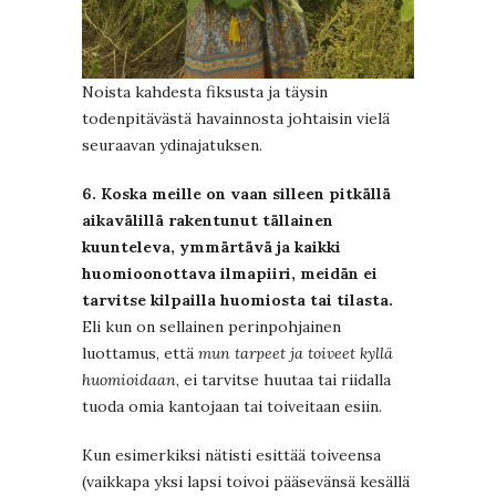
Noista kahdesta fiksusta ja täysin
todenpitävästä havainnosta johtaisin vielä
seuraavan ydinajatuksen.
6. Koska meille on vaan silleen pitkällä
aikavälillä rakentunut tällainen
kuunteleva, ymmärtävä ja kaikki
huomioonottava ilmapiiri, meidän ei
tarvitse kilpailla huomiosta tai tilasta.
Eli kun on sellainen perinpohjainen
luottamus, että
mun tarpeet ja toiveet kyllä
huomioidaan
, ei tarvitse huutaa tai riidalla
tuoda omia kantojaan tai toiveitaan esiin.
Kun esimerkiksi nätisti esittää toiveensa
(vaikkapa yksi lapsi toivoi pääsevänsä kesällä