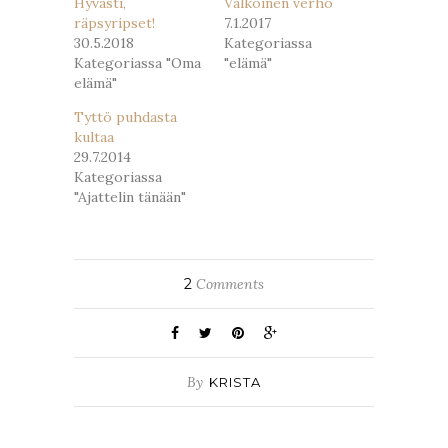
Hyvästi,
Valkoinen verho
räpsyripset!
7.1.2017
30.5.2018
Kategoriassa
Kategoriassa "Oma
"elämä"
elämä"
Tyttö puhdasta
kultaa
29.7.2014
Kategoriassa
"Ajattelin tänään"
2
Comments
By
KRISTA