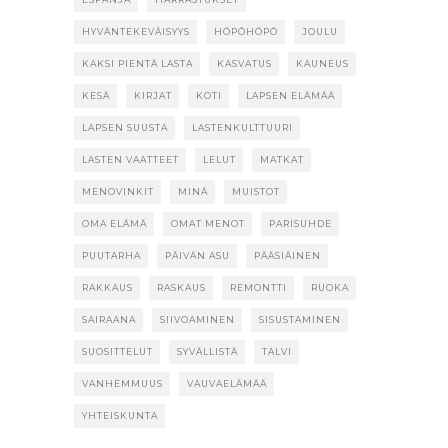
HYVÄNTEKEVÄISYYS
HÖPÖHÖPÖ
JOULU
KAKSI PIENTÄ LASTA
KASVATUS
KAUNEUS
KESÄ
KIRJAT
KOTI
LAPSEN ELÄMÄÄ
LAPSEN SUUSTA
LASTENKULTTUURI
LASTEN VAATTEET
LELUT
MATKAT
MENOVINKIT
MINÄ
MUISTOT
OMA ELÄMÄ
OMAT MENOT
PARISUHDE
PUUTARHA
PÄIVÄN ASU
PÄÄSIÄINEN
RAKKAUS
RASKAUS
REMONTTI
RUOKA
SAIRAANA
SIIVOAMINEN
SISUSTAMINEN
SUOSITTELUT
SYVÄLLISTÄ
TALVI
VANHEMMUUS
VAUVAELÄMÄÄ
YHTEISKUNTA