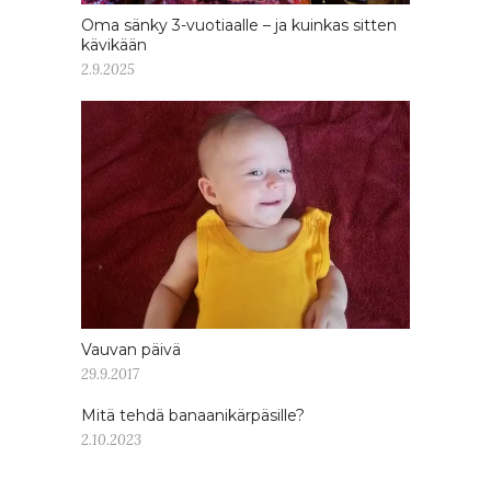
Oma sänky 3-vuotiaalle – ja kuinkas sitten
kävikään
2.9.2025
Vauvan päivä
29.9.2017
Mitä tehdä banaanikärpäsille?
2.10.2023