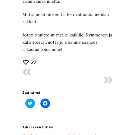
aivan samaa mieltä.
Mutta mikä tärkeintä: he ovat
omia
, meidän
rakkaita.
Joten onnittelut meille kaikille! Kymmenen ja
kaksitoista vuotta jo olemme saaneet
rakastaa toisiamme!
59
Jaa tämä:
Jaa
Jaa
Twitterissä(Avautuu
Facebookissa(Avautuu
uudessa
uudessa
ikkunassa)
ikkunassa)
Aiheeseen liittyy