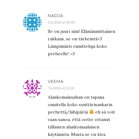
NADJA
5.4.2024 at 18:05
Se on juuri niin! Elämänmittainen
rakkaus, se on tärkeintä<3
Lämpimästi onnitteluja koko
perheelle! <3
VEEMA
7.4.2024 at 12:26
Alankomaissahan on tapana
onnitella koko synttärisankarin
perhettä/lähipiiriä
eli sä voit
vaan sanoa, että ootte ottanut
tällaisen alankomaalaisen
käytännön. Musta se on kiva