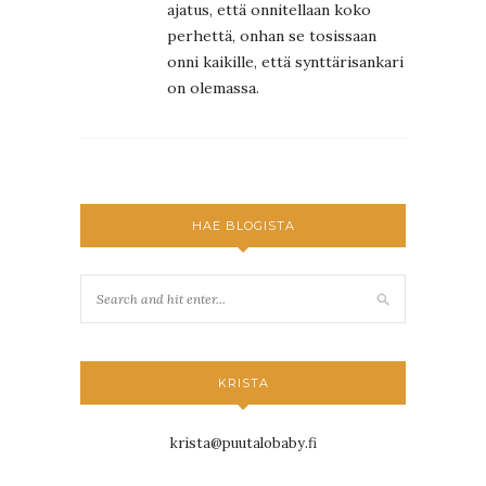
ajatus, että onnitellaan koko
perhettä, onhan se tosissaan
onni kaikille, että synttärisankari
on olemassa.
HAE BLOGISTA
KRISTA
krista@puutalobaby.fi