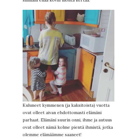
silmiäni enää kovin monta kertaa.
Kuluneet kymmenen (ja kaksitoista) vuotta
ovat olleet aivan ehdottomasti elämäni
parhaat. Elämäni suurin onni, ihme ja autuus
ovat olleet nämä kolme pientä ihmistä, jotka
olemme elämäämme saaneet!