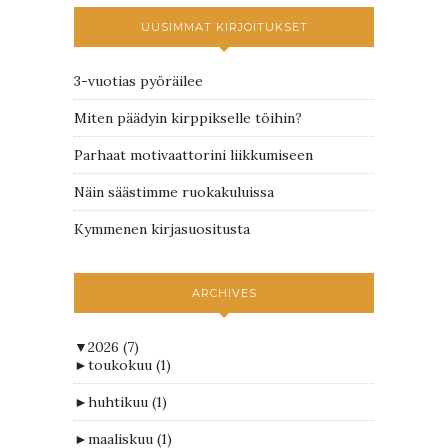
UUSIMMAT KIRJOITUKSET
3-vuotias pyöräilee
Miten päädyin kirppikselle töihin?
Parhaat motivaattorini liikkumiseen
Näin säästimme ruokakuluissa
Kymmenen kirjasuositusta
ARCHIVES
▼
2026
(7)
►
toukokuu
(1)
►
huhtikuu
(1)
►
maaliskuu
(1)