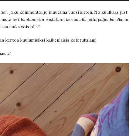
ja
alas
säädät
lut”
, joku kommentoi jo muutama vuosi sitten. No kuulkaas just
äänenvoimakk
mista hei:
kuulumisiin vastataan kertomalla, että paljonko ulkona
suuremmaksi
ja
massa muka vois olla?
pienemmäksi.
an kertoa kuulumisiksi kaikenlaisia kolotuksiani!
aista!