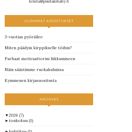
krista@puutalobaby.fi
uutta
UUSIMMAT KIRJOITUKSET
3-vuotias pyöräilee
Miten päädyin kirppikselle töihin?
Parhaat motivaattorini liikkumiseen
Näin säästimme ruokakuluissa
Kymmenen kirjasuositusta
ARCHIVES
▼
2026
(7)
►
toukokuu
(1)
►
huhtikuu
(1)