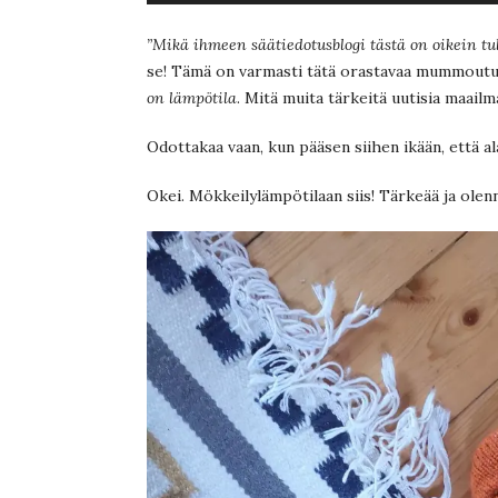
”Mikä ihmeen säätiedotusblogi tästä on oikein tul
se! Tämä on varmasti tätä orastavaa mummoutu
on lämpötila
. Mitä muita tärkeitä uutisia maail
Odottakaa vaan, kun pääsen siihen ikään, että al
Okei. Mökkeilylämpötilaan siis! Tärkeää ja olenn