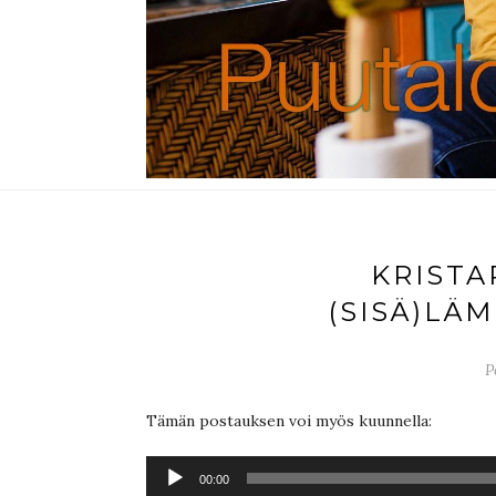
KRIST
(SISÄ)LÄ
P
Tämän postauksen voi myös kuunnella:
Äänitoistin
00:00