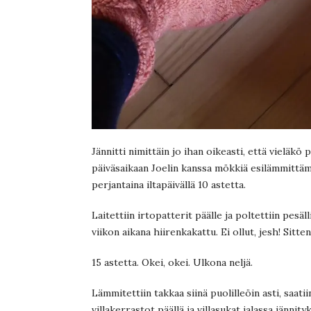
Jännitti nimittäin jo ihan oikeasti, että vieläk
päiväsaikaan Joelin kanssa mökkiä esilämmittämä
perjantaina iltapäivällä 10 astetta.
Laitettiin irtopatterit päälle ja poltettiin pesä
viikon aikana hiirenkakattu. Ei ollut, jesh! Sitte
15 astetta. Okei, okei. Ulkona neljä.
Lämmitettiin takkaa siinä puolilleöin asti, saat
villakerrastot päällä ja villasukat jalassa jänn