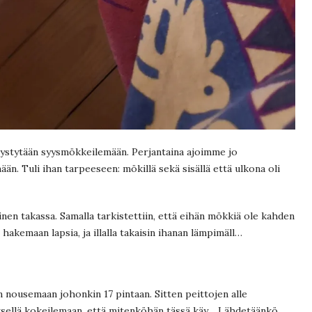
ö pystytään syysmökkeilemään. Perjantaina ajoimme jo
än. Tuli ihan tarpeeseen: mökillä sekä sisällä että ulkona oli
llinen takassa. Samalla tarkistettiin, että eihän mökkiä ole kahden
n hakemaan lapsia, ja illalla takaisin ihanan lämpimäll…
iin nousemaan johonkin 17 pintaan. Sitten peittojen alle
ityksellä kokeilemaan, että mitenköhän tässä käy… Lähdetäänkö