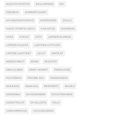
BLOGIYHTEISTYÖ
BOLLYWOOD
DIY
ESPANJA
HARRASTUKSET
HYVÄNTEKEVÄISYYS
HÖPÖHÖPÖ
JOULU
KAKSI PIENTÄ LASTA
KASVATUS
KAUNEUS
KESÄ
KIRJAT
KOTI
LAPSEN ELÄMÄÄ
LAPSEN SUUSTA
LASTENKULTTUURI
LASTEN VAATTEET
LELUT
MATKAT
MENOVINKIT
MINÄ
MUISTOT
OMA ELÄMÄ
OMAT MENOT
PARISUHDE
PUUTARHA
PÄIVÄN ASU
PÄÄSIÄINEN
RAKKAUS
RASKAUS
REMONTTI
RUOKA
SAIRAANA
SIIVOAMINEN
SISUSTAMINEN
SUOSITTELUT
SYVÄLLISTÄ
TALVI
VANHEMMUUS
VAUVAELÄMÄÄ