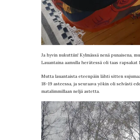
Ja hyvin nukuttiin! Kylmässä nenä punaisena, mut
Lauantaina aamulla herätessä oli taas rapsakat 1
Mutta lauantaista eteenpäin lähti sitten sujumaa
18-19 asteessa, ja seuraava yökin oli selvästi 
matalimmillaan neljä astetta.