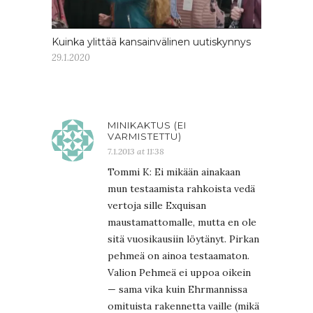
Kuinka ylittää kansainvälinen uutiskynnys
29.1.2020
MINIKAKTUS (EI
VARMISTETTU)
7.1.2013 at 11:38
Tommi K: Ei mikään ainakaan
mun testaamista rahkoista vedä
vertoja sille Exquisan
maustamattomalle, mutta en ole
sitä vuosikausiin löytänyt. Pirkan
pehmeä on ainoa testaamaton.
Valion Pehmeä ei uppoa oikein
— sama vika kuin Ehrmannissa
omituista rakennetta vaille (mikä