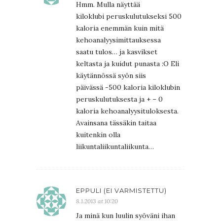
Hmm. Mulla näyttää
kiloklubi peruskulutukseksi 500
kaloria enemmän kuin mitä
kehoanalyysimittauksessa
saatu tulos… ja kasvikset
keltasta ja kuidut punasta :O Eli
käytännössä syön siis
päivässä -500 kaloria kiloklubin
peruskulutuksesta ja + – 0
kaloria kehoanalyysituloksesta.
Avainsana tässäkin taitaa
kuitenkin olla
liikuntaliikuntaliikunta…
EPPULI (EI VARMISTETTU)
8.1.2013 at 10:20
Ja minä kun luulin syöväni ihan