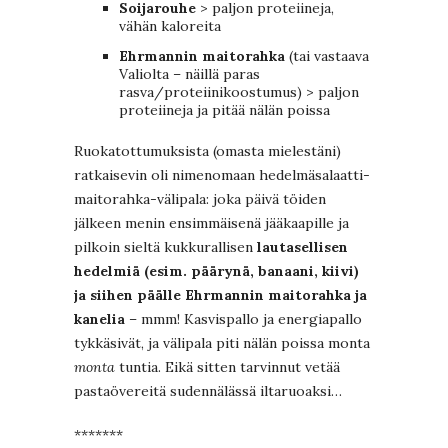
Soijarouhe
> paljon proteiineja,
vähän kaloreita
Ehrmannin maitorahka
(tai vastaava
Valiolta – näillä paras
rasva/proteiinikoostumus) > paljon
proteiineja ja pitää nälän poissa
Ruokatottumuksista (omasta mielestäni)
ratkaisevin oli nimenomaan hedelmäsalaatti-
maitorahka-välipala: joka päivä töiden
jälkeen menin ensimmäisenä jääkaapille ja
pilkoin sieltä kukkurallisen
lautasellisen
hedelmiä (esim. päärynä, banaani, kiivi)
ja siihen päälle Ehrmannin maitorahka ja
kanelia
– mmm! Kasvispallo ja energiapallo
tykkäsivät, ja välipala piti nälän poissa monta
monta
tuntia. Eikä sitten tarvinnut vetää
pastaövereitä sudennälässä iltaruoaksi…
*******