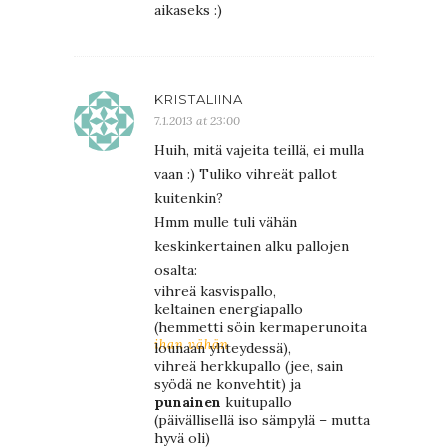
aikaseks :)
KRISTALIINA
7.1.2013 at 23:00
Huih, mitä vajeita teillä, ei mulla
vaan :) Tuliko vihreät pallot
kuitenkin?
Hmm mulle tuli vähän
keskinkertainen alku pallojen
osalta:
vihreä kasvispallo,
keltainen energiapallo
(hemmetti söin kermaperunoita
ihan vähän
lounaan yhteydessä),
vihreä herkkupallo (jee, sain
syödä ne konvehtit) ja
punainen
kuitupallo
(päivällisellä iso sämpylä – mutta
hyvä oli)