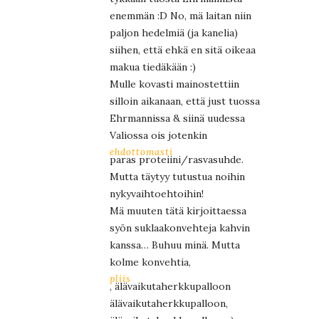
enemmän :D No, mä laitan niin
paljon hedelmiä (ja kanelia)
siihen, että ehkä en sitä oikeaa
makua tiedäkään :)
Mulle kovasti mainostettiin
silloin aikanaan, että just tuossa
Ehrmannissa & siinä uudessa
Valiossa ois jotenkin
ehdottomasti
paras proteiini/rasvasuhde.
Mutta täytyy tutustua noihin
nykyvaihtoehtoihin!
Mä muuten tätä kirjoittaessa
syön suklaakonvehteja kahvin
kanssa… Buhuu minä. Mutta
kolme konvehtia,
pliis
, älävaikutaherkkupalloon
älävaikutaherkkupalloon,