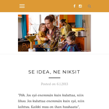
SE IDEA, NE NIKSIT
Posted on 6.1.2013
”Pöh. Jos syö enemmän kuin kuluttaa, niin
lihoo. Jos kuluttaa enemmän kuin syö, niin
laihtuu. Kaikki muu on ihan huuhaata”,