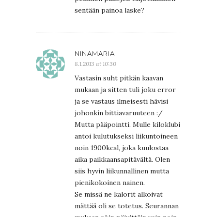
sentään painoa laske?
NINAMARIA
8.1.2013 at 10:30
Vastasin suht pitkän kaavan
mukaan ja sitten tuli joku error
ja se vastaus ilmeisesti hävisi
johonkin bittiavaruuteen :/
Mutta pääpointti. Mulle kiloklubi
antoi kulutukseksi liikuntoineen
noin 1900kcal, joka kuulostaa
aika paikkaansapitävältä. Olen
siis hyvin liikunnallinen mutta
pienikokoinen nainen.
Se missä ne kalorit alkoivat
mättää oli se totetus. Seurannan