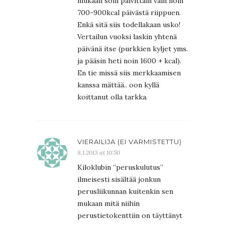
mukaan söin päivittäin vain noin
700-900kcal päivästä riippuen.
Enkä sitä siis todellakaan usko!
Vertailun vuoksi laskin yhtenä
päivänä itse (purkkien kyljet yms.
ja pääsin heti noin 1600 + kcal).
En tie missä siis merkkaamisen
kanssa mättää.. oon kyllä
koittanut olla tarkka.
VIERAILIJA (EI VARMISTETTU)
8.1.2013 at 10:50
Kiloklubin ”peruskulutus”
ilmeisesti sisältää jonkun
perusliikunnan kuitenkin sen
mukaan mitä niihin
perustietokenttiin on täyttänyt