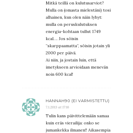
Mitkä teillä on kulutusarviot?
Mulla on (omasta mielestäni) tosi
alhainen, kun olen näin lyhyt:
mulla on peruskulutuksen
energia-kohtaan tullut 1749
kcal…. Jos söisin
”skarppaamatta”, söisin jotain yli
2000 per päivä.
Ai niin, ja jostain luin, että
imetykseen arvioidaan menevän
noin 600 kcal!
HANNAH90 (EI VARMISTETTU)
7.1.2013 at 17:16
Tulin kans päivittelemään samaa
kuin eräs vierailija: onko se
jumankekka ilmanen!! Aikasempia