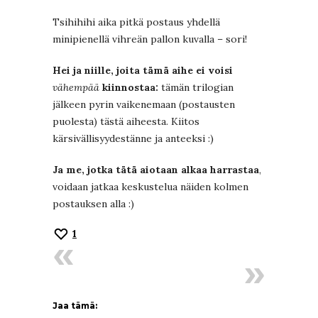
Tsihihihi aika pitkä postaus yhdellä
minipienellä vihreän pallon kuvalla – sori!
Hei ja niille, joita tämä aihe ei voisi
vähempää
kiinnostaa:
tämän trilogian
jälkeen pyrin vaikenemaan (postausten
puolesta) tästä aiheesta. Kiitos
kärsivällisyydestänne ja anteeksi :)
Ja me, jotka tätä aiotaan alkaa harrastaa
,
voidaan jatkaa keskustelua näiden kolmen
postauksen alla :)
1
Jaa tämä: