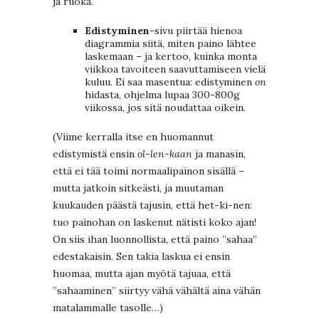
ja ruoka.
Edistyminen
-sivu piirtää hienoa
diagrammia siitä, miten paino lähtee
laskemaan – ja kertoo, kuinka monta
viikkoa tavoiteen saavuttamiseen vielä
kuluu. Ei saa masentua: edistyminen
on
hidasta, ohjelma lupaa 300-800g
viikossa, jos sitä noudattaa oikein.
(Viime kerralla itse en huomannut
edistymistä ensin
ol-len-kaan
ja manasin,
että ei tää toimi normaalipainon sisällä –
mutta jatkoin sitkeästi, ja muutaman
kuukauden päästä tajusin, että het-ki-nen:
tuo painohan on laskenut nätisti koko ajan!
On siis ihan luonnollista, että paino ”sahaa”
edestakaisin. Sen takia laskua ei ensin
huomaa, mutta ajan myötä tajuaa, että
”sahaaminen” siirtyy vähä vähältä aina vähän
matalammalle tasolle…)