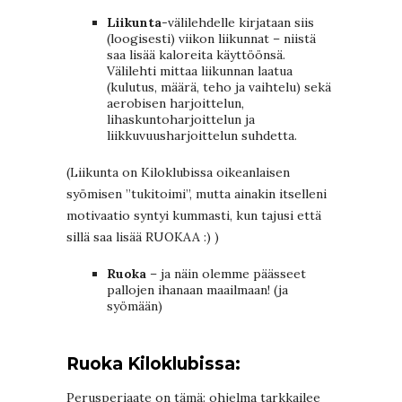
Liikunta
-välilehdelle kirjataan siis
(loogisesti) viikon liikunnat – niistä
saa lisää kaloreita käyttöönsä.
Välilehti mittaa liikunnan laatua
(kulutus, määrä, teho ja vaihtelu) sekä
aerobisen harjoittelun,
lihaskuntoharjoittelun ja
liikkuvuusharjoittelun suhdetta.
(Liikunta on Kiloklubissa oikeanlaisen
syömisen ”tukitoimi”, mutta ainakin itselleni
motivaatio syntyi kummasti, kun tajusi että
sillä saa lisää RUOKAA :) )
Ruoka
– ja näin olemme päässeet
pallojen ihanaan maailmaan! (ja
syömään)
Ruoka Kiloklubissa:
Perusperiaate on tämä: ohjelma tarkkailee