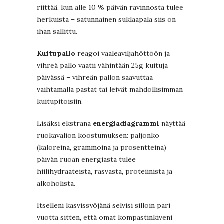
riittää, kun alle 10 % päivän ravinnosta tulee
herkuista – satunnainen suklaapala siis on
ihan sallittu.
Kuitupallo
reagoi vaaleaviljahöttöön ja
vihreä pallo vaatii vähintään 25g kuituja
päivässä – vihreän pallon saavuttaa
vaihtamalla pastat tai leivät mahdollisimman
kuitupitoisiin.
Lisäksi ekstrana
energiadiagrammi
näyttää
ruokavalion koostumuksen: paljonko
(kaloreina, grammoina ja prosentteina)
päivän ruoan energiasta tulee
hiilihydraateista, rasvasta, proteiinista ja
alkoholista.
Itselleni kasvissyöjänä selvisi silloin pari
vuotta sitten, että omat kompastinkiveni