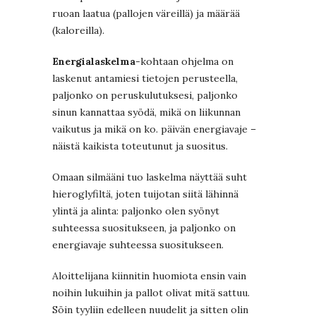
ruoan laatua (pallojen väreillä) ja määrää
(kaloreilla).
Energialaskelma
-kohtaan ohjelma on
laskenut antamiesi tietojen perusteella,
paljonko on peruskulutuksesi, paljonko
sinun kannattaa syödä, mikä on liikunnan
vaikutus ja mikä on ko. päivän energiavaje –
näistä kaikista toteutunut ja suositus.
Omaan silmääni tuo laskelma näyttää suht
hieroglyfiltä, joten tuijotan siitä lähinnä
ylintä ja alinta: paljonko olen syönyt
suhteessa suositukseen, ja paljonko on
energiavaje suhteessa suositukseen.
Aloittelijana kiinnitin huomiota ensin vain
noihin lukuihin ja pallot olivat mitä sattuu.
Söin tyyliin edelleen nuudelit ja sitten olin