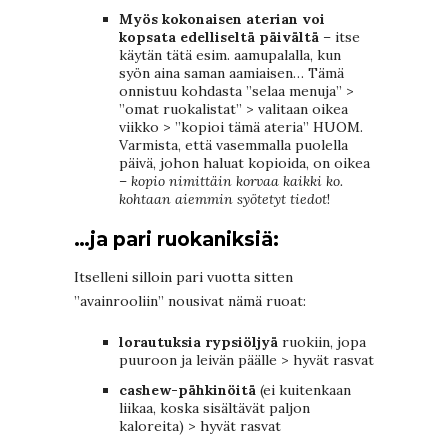
Myös kokonaisen aterian voi
kopsata edelliseltä päivältä
– itse
käytän tätä esim. aamupalalla, kun
syön aina saman aamiaisen… Tämä
onnistuu kohdasta ”selaa menuja” >
”omat ruokalistat” > valitaan oikea
viikko > ”kopioi tämä ateria” HUOM.
Varmista, että vasemmalla puolella
päivä, johon haluat kopioida, on oikea
–
kopio nimittäin korvaa kaikki ko.
kohtaan aiemmin syötetyt tiedot
!
…ja pari ruokaniksiä:
Itselleni silloin pari vuotta sitten
”avainrooliin” nousivat nämä ruoat:
lorautuksia rypsiöljyä
ruokiin, jopa
puuroon ja leivän päälle > hyvät rasvat
cashew-pähkinöitä
(ei kuitenkaan
liikaa, koska sisältävät paljon
kaloreita) > hyvät rasvat