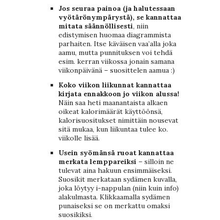
Jos seuraa painoa (ja halutessaan
vyötärönympärystä), se kannattaa
mitata säännöllisesti
, niin
edistymisen huomaa diagrammista
parhaiten. Itse käväisen vaa’alla joka
aamu, mutta punnituksen voi tehdä
esim. kerran viikossa jonain samana
viikonpäivänä – suosittelen aamua :)
Koko viikon liikunnat kannattaa
kirjata ennakkoon jo viikon alussa!
Näin saa heti maanantaista alkaen
oikeat kalorimäärät käyttöönsä,
kalorisuositukset nimittäin nousevat
sitä mukaa, kun liikuntaa tulee ko.
viikolle lisää.
Usein syömänsä ruoat kannattaa
merkata lemppareiksi
– silloin ne
tulevat aina hakuun ensimmäiseksi.
Suosikit merkataan sydämen kuvalla,
joka löytyy i-nappulan (niin kuin info)
alakulmasta. Klikkaamalla sydämen
punaiseksi se on merkattu omaksi
suosikiksi.