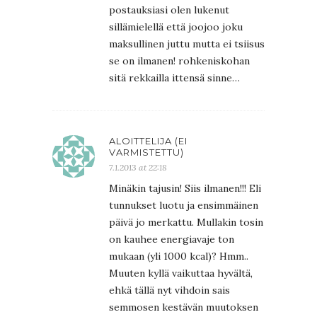
postauksiasi olen lukenut
sillämielellä että joojoo joku
maksullinen juttu mutta ei tsiisus
se on ilmanen! rohkeniskohan
sitä rekkailla ittensä sinne…
ALOITTELIJA (EI
VARMISTETTU)
7.1.2013 at 22:18
Minäkin tajusin! Siis ilmanen!!! Eli
tunnukset luotu ja ensimmäinen
päivä jo merkattu. Mullakin tosin
on kauhee energiavaje ton
mukaan (yli 1000 kcal)? Hmm..
Muuten kyllä vaikuttaa hyvältä,
ehkä tällä nyt vihdoin sais
semmosen kestävän muutoksen