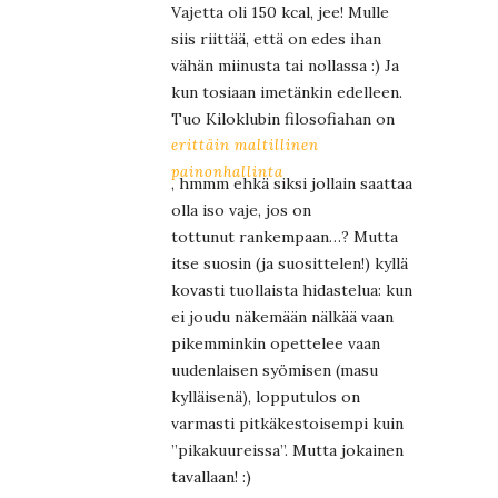
Vajetta oli 150 kcal, jee! Mulle
siis riittää, että on edes ihan
vähän miinusta tai nollassa :) Ja
kun tosiaan imetänkin edelleen.
Tuo Kiloklubin filosofiahan on
erittäin maltillinen
painonhallinta
, hmmm ehkä siksi jollain saattaa
olla iso vaje, jos on
tottunut rankempaan…? Mutta
itse suosin (ja suosittelen!) kyllä
kovasti tuollaista hidastelua: kun
ei joudu näkemään nälkää vaan
pikemminkin opettelee vaan
uudenlaisen syömisen (masu
kylläisenä), lopputulos on
varmasti pitkäkestoisempi kuin
”pikakuureissa”. Mutta jokainen
tavallaan! :)