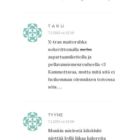
T A R U
7.1.2013 at 12:39
X-tran maitorahka
sokerittomalla
mehu
aspartaamikeitolla ja
pellavansiemenrouheella <3
Kammottavaa, mutta mitä sitä ei
hoikemman olemuksen toivossa
söis…..
TYYNE
7.1.2013 at 13:06
Munkin mielestä kiloklubi
näyttää kyllä liikaa kaloreita