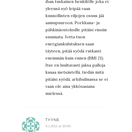
ihan tuskainen henkilölle joka ei
yleensä syö leipää vaan
kunnollisten viljojen osuus jää
aamupuuroon. Porkkana- ja
pähkinäostoksille pitäisi vissiin
suunnata. Jotta tuon
energiankulutuksen saan
täyteen, pitää syödä rutkasti
enemmän kuin ennen (BMI 21).
Itse en luultavasti jaksa palloja
kauaa metsästellä, tiedän mitä
pitäisi syödä, arkihulinassa se ei
vaan ole aina ykkösasiana
mielessä.
TYYNE
8.1.2013 at 10:00