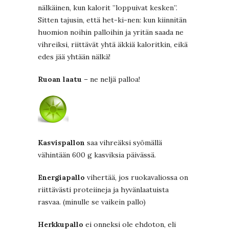
nälkäinen, kun kalorit ”loppuivat kesken”.
Sitten tajusin, että het-ki-nen: kun kiinnitän
huomion noihin palloihin ja yritän saada ne
vihreiksi, riittävät yhtä äkkiä kaloritkin, eikä
edes jää yhtään nälkä!
Ruoan laatu
– ne neljä palloa!
Kasvispallon
saa vihreäksi syömällä
vähintään 600 g kasviksia päivässä.
Energiapallo
vihertää, jos ruokavaliossa on
riittävästi proteiineja ja hyvänlaatuista
rasvaa. (minulle se vaikein pallo)
Herkkupallo
ei onneksi ole ehdoton, eli