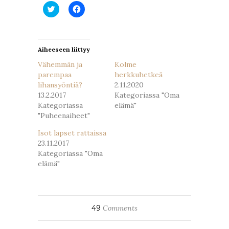
Jaa
Jaa
Twitterissä(Avautuu
Facebookissa(Avautuu
uudessa
uudessa
ikkunassa)
ikkunassa)
Aiheeseen liittyy
Vähemmän ja
Kolme
parempaa
herkkuhetkeä
lihansyöntiä?
2.11.2020
13.2.2017
Kategoriassa "Oma
Kategoriassa
elämä"
"Puheenaiheet"
Isot lapset rattaissa
23.11.2017
Kategoriassa "Oma
elämä"
49
Comments