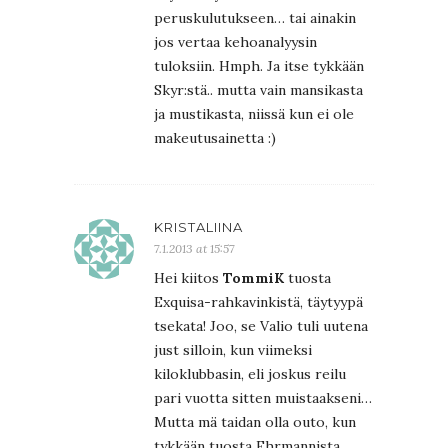
peruskulutukseen… tai ainakin
jos vertaa kehoanalyysin
tuloksiin. Hmph. Ja itse tykkään
Skyr:stä.. mutta vain mansikasta
ja mustikasta, niissä kun ei ole
makeutusainetta :)
KRISTALIINA
7.1.2013 at 15:57
Hei kiitos
TommiK
tuosta
Exquisa-rahkavinkistä, täytyypä
tsekata! Joo, se Valio tuli uutena
just silloin, kun viimeksi
kiloklubbasin, eli joskus reilu
pari vuotta sitten muistaakseni…
Mutta mä taidan olla outo, kun
tykkään tuosta Ehrmannista