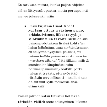
En tarkkaan muista, kuinka paljon ohjelma
siihen liittyessä opastaa, mutta peruspointti
menee jokseenkin näin:
Ensin kirjataan
Omat tiedot -
kohtaan pituus, nykyinen paino,
arkiaktiivisuus, liikuntatyyli ja
kiloklubbailun tavoite
: siellä on siis
painonpudotuksen lisäksi kohta
”En
halua laihduttaa, vaan tarkoituksenani
on säilyttää nykyinen painoni, tai
haluan hallita painoani raskauden tai
imetyksen aikana.”
Tätä jälkimmmäistä
suosittelen lämpimästi esim.
normaalipainoisille/hoikille, jotka
haluavat tsekata, että syövätkö
riittävän terveellisesti – itselleni tuo
on antanut kyllä melkoisia ahaa-
elämyksiä!
Tämän jälkeen katsii tutustua
kolmeen
tärkeään välilehteen
: edistyminen, liikunta