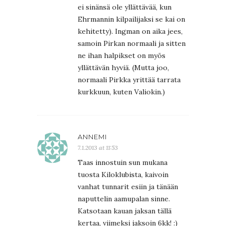
ei sinänsä ole yllättävää, kun
Ehrmannin kilpailijaksi se kai on
kehitetty). Ingman on aika jees,
samoin Pirkan normaali ja sitten
ne ihan halpikset on myös
yllättävän hyviä. (Mutta joo,
normaali Pirkka yrittää tarrata
kurkkuun, kuten Valiokin.)
ANNEMI
7.1.2013 at 11:53
Taas innostuin sun mukana
tuosta Kiloklubista, kaivoin
vanhat tunnarit esiin ja tänään
naputtelin aamupalan sinne.
Katsotaan kauan jaksan tällä
kertaa, viimeksi jaksoin 6kk! :)