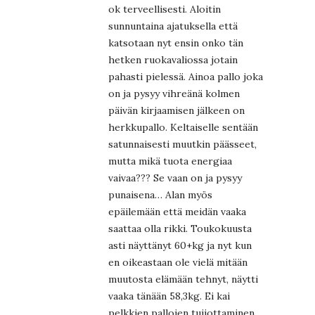
ok terveellisesti. Aloitin
sunnuntaina ajatuksella että
katsotaan nyt ensin onko tän
hetken ruokavaliossa jotain
pahasti pielessä. Ainoa pallo joka
on ja pysyy vihreänä kolmen
päivän kirjaamisen jälkeen on
herkkupallo. Keltaiselle sentään
satunnaisesti muutkin päässeet,
mutta mikä tuota energiaa
vaivaa??? Se vaan on ja pysyy
punaisena… Alan myös
epäilemään että meidän vaaka
saattaa olla rikki. Toukokuusta
asti näyttänyt 60+kg ja nyt kun
en oikeastaan ole vielä mitään
muutosta elämään tehnyt, näytti
vaaka tänään 58,3kg. Ei kai
pelkkien pallojen tuijottaminen