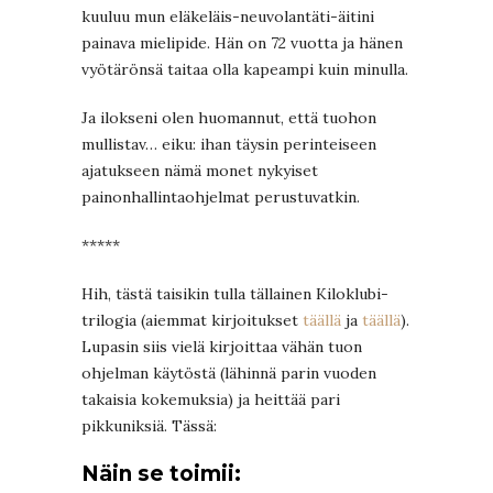
kuuluu mun eläkeläis-neuvolantäti-äitini
painava mielipide. Hän on 72 vuotta ja hänen
vyötärönsä taitaa olla kapeampi kuin minulla.
Ja ilokseni olen huomannut, että tuohon
mullistav… eiku: ihan täysin perinteiseen
ajatukseen nämä monet nykyiset
painonhallintaohjelmat perustuvatkin.
*****
Hih, tästä taisikin tulla tällainen Kiloklubi-
trilogia (aiemmat kirjoitukset
täällä
ja
täällä
).
Lupasin siis vielä kirjoittaa vähän tuon
ohjelman käytöstä (lähinnä parin vuoden
takaisia kokemuksia) ja heittää pari
pikkuniksiä. Tässä:
Näin se toimii: