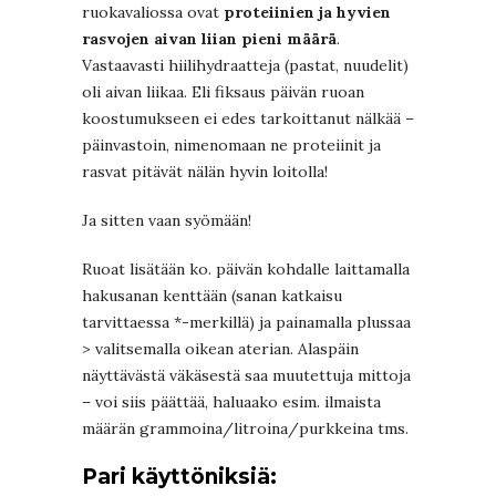
ruokavaliossa ovat
proteiinien ja hyvien
rasvojen aivan liian pieni määrä
.
Vastaavasti hiilihydraatteja (pastat, nuudelit)
oli aivan liikaa. Eli fiksaus päivän ruoan
koostumukseen ei edes tarkoittanut nälkää –
päinvastoin, nimenomaan ne proteiinit ja
rasvat pitävät nälän hyvin loitolla!
Ja sitten vaan syömään!
Ruoat lisätään ko. päivän kohdalle laittamalla
hakusanan kenttään (sanan katkaisu
tarvittaessa *-merkillä) ja painamalla plussaa
> valitsemalla oikean aterian. Alaspäin
näyttävästä väkäsestä saa muutettuja mittoja
– voi siis päättää, haluaako esim. ilmaista
määrän grammoina/litroina/purkkeina tms.
Pari käyttöniksiä: