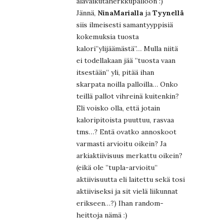
älävaikutaherkkupalloon :)
Jännä,
NinaMarialla
ja
Tyynellä
siis ilmeisesti samantyyppisiä
kokemuksia tuosta
kalori”ylijäämästä”… Mulla niitä
ei todellakaan jää ”tuosta vaan
itsestään” yli, pitää ihan
skarpata noilla palloilla… Onko
teillä pallot vihreinä kuitenkin?
Eli voisko olla, että jotain
kaloripitoista puuttuu, rasvaa
tms…? Entä ovatko annoskoot
varmasti arvioitu oikein? Ja
arkiaktiivisuus merkattu oikein?
(eikä ole ”tupla-arvioitu”
aktiivisuutta eli laitettu sekä tosi
aktiiviseksi ja sit vielä liikunnat
erikseen…?) Ihan random-
heittoja nämä :)