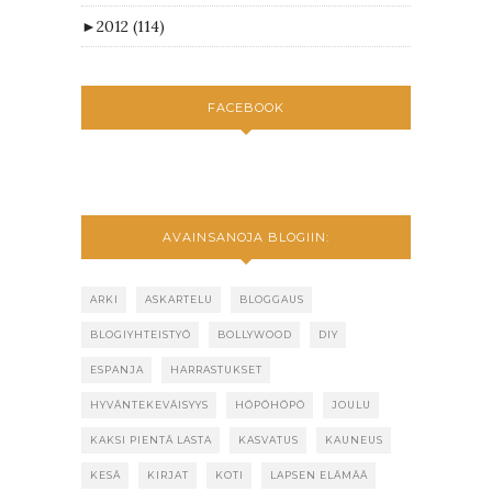
►
2012
(114)
FACEBOOK
AVAINSANOJA BLOGIIN:
ARKI
ASKARTELU
BLOGGAUS
BLOGIYHTEISTYÖ
BOLLYWOOD
DIY
ESPANJA
HARRASTUKSET
HYVÄNTEKEVÄISYYS
HÖPÖHÖPÖ
JOULU
KAKSI PIENTÄ LASTA
KASVATUS
KAUNEUS
KESÄ
KIRJAT
KOTI
LAPSEN ELÄMÄÄ