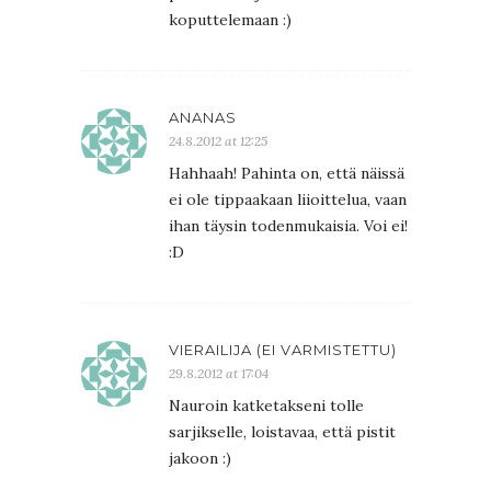
koputtelemaan :)
ANANAS
24.8.2012 at 12:25
Hahhaah! Pahinta on, että näissä
ei ole tippaakaan liioittelua, vaan
ihan täysin todenmukaisia. Voi ei!
:D
VIERAILIJA (EI VARMISTETTU)
29.8.2012 at 17:04
Nauroin katketakseni tolle
sarjikselle, loistavaa, että pistit
jakoon :)