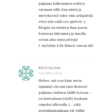
paljaana kulkeminen selittyy
varmaan sillä, kun niistä ja
imetyksestä tulee niin arkipäivää
ettei sitä enää ees ajattele :)
Blogisi on muuten ihan paras,
loistavaa lukemista ja innolla
ootan aina uusia juttuja!
t. myöskin 4 kk ikäsen vauvan äiti
KRISTALIINA
23.8.2012 at 22:32
Hehee, mä oon kans usein
tajunnut olevani tissi iloisesti
paljaana viuhuen täällä kotona –
en kuitenkaan (vielä!) koskaan
onneksi ulkosalla :) …eikä
postinkantajakaan ole tullut