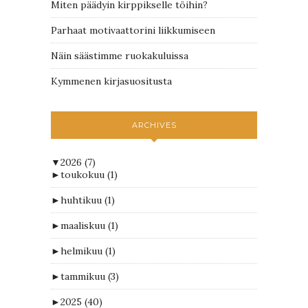
Miten päädyin kirppikselle töihin?
Parhaat motivaattorini liikkumiseen
Näin säästimme ruokakuluissa
Kymmenen kirjasuositusta
ARCHIVES
▼
2026
(7)
►
toukokuu
(1)
►
huhtikuu
(1)
►
maaliskuu
(1)
►
helmikuu
(1)
►
tammikuu
(3)
►
2025
(40)