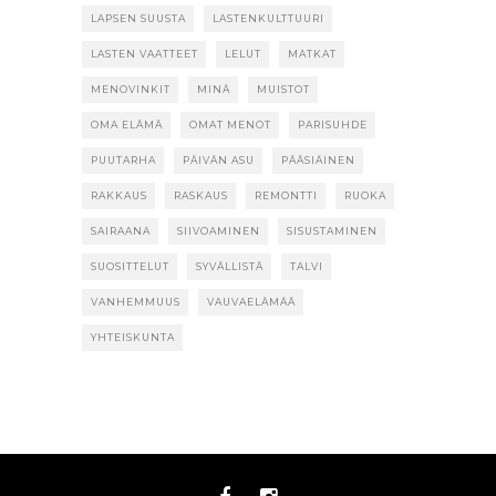
LAPSEN SUUSTA
LASTENKULTTUURI
LASTEN VAATTEET
LELUT
MATKAT
MENOVINKIT
MINÄ
MUISTOT
OMA ELÄMÄ
OMAT MENOT
PARISUHDE
PUUTARHA
PÄIVÄN ASU
PÄÄSIÄINEN
RAKKAUS
RASKAUS
REMONTTI
RUOKA
SAIRAANA
SIIVOAMINEN
SISUSTAMINEN
SUOSITTELUT
SYVÄLLISTÄ
TALVI
VANHEMMUUS
VAUVAELÄMÄÄ
YHTEISKUNTA