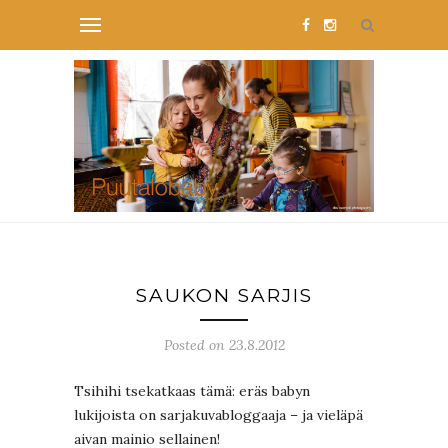
SAUKON SARJIS
Posted on 23.8.2012
Tsihihi tsekatkaas tämä: eräs babyn
lukijoista on sarjakuvabloggaaja – ja vieläpä
aivan mainio sellainen!