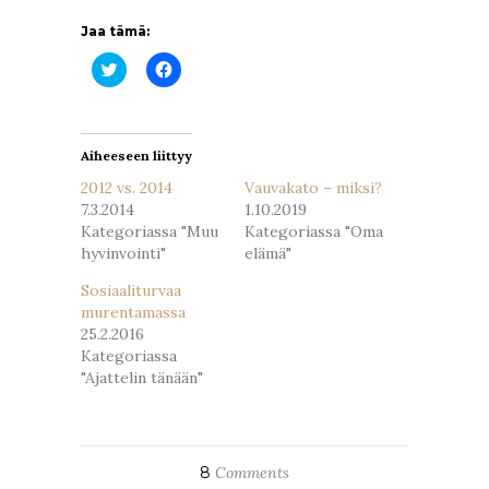
Jaa tämä:
Jaa
Jaa
Twitterissä(Avautuu
Facebookissa(Avautuu
uudessa
uudessa
ikkunassa)
ikkunassa)
Aiheeseen liittyy
2012 vs. 2014
Vauvakato – miksi?
7.3.2014
1.10.2019
Kategoriassa "Muu
Kategoriassa "Oma
hyvinvointi"
elämä"
Sosiaaliturvaa
murentamassa
25.2.2016
Kategoriassa
"Ajattelin tänään"
8
Comments