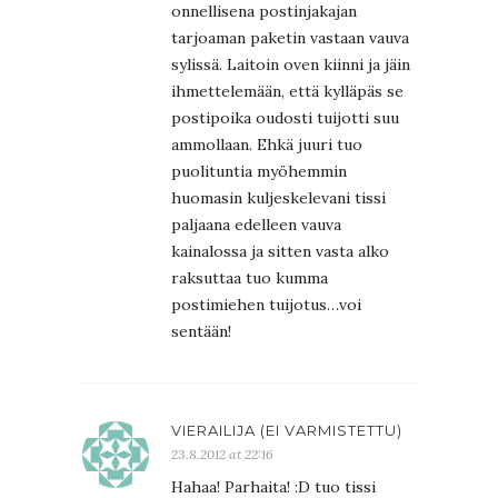
onnellisena postinjakajan
tarjoaman paketin vastaan vauva
sylissä. Laitoin oven kiinni ja jäin
ihmettelemään, että kylläpäs se
postipoika oudosti tuijotti suu
ammollaan. Ehkä juuri tuo
puolituntia myöhemmin
huomasin kuljeskelevani tissi
paljaana edelleen vauva
kainalossa ja sitten vasta alko
raksuttaa tuo kumma
postimiehen tuijotus…voi
sentään!
VIERAILIJA (EI VARMISTETTU)
23.8.2012 at 22:16
Hahaa! Parhaita! :D tuo tissi