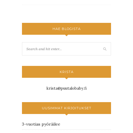
HAE BLOGISTA
KRISTA
krista@puutalobaby.fi
UUSIMMAT KIRJOITUKSET
3-vuotias pyöräilee