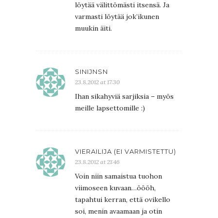
löytää välittömästi itsensä. Ja
varmasti löytää jok’ikunen
muukin äiti.
SINIJNSN
23.8.2012 at 17:30
Ihan sikahyviä sarjiksia – myös
meille lapsettomille :)
VIERAILIJA (EI VARMISTETTU)
23.8.2012 at 21:46
Voin niin samaistua tuohon
viimoseen kuvaan…öööh,
tapahtui kerran, että ovikello
soi, menin avaamaan ja otin