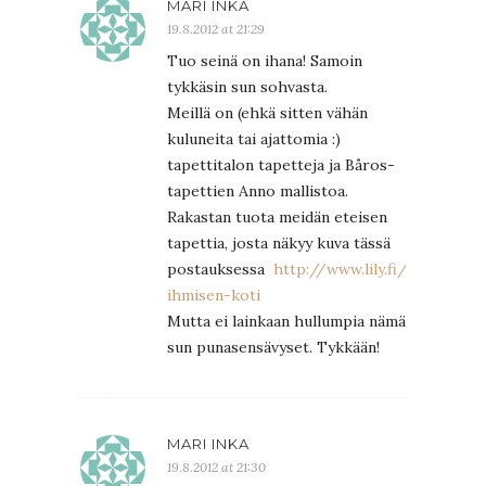
MARI INKA
19.8.2012 at 21:29
Tuo seinä on ihana! Samoin
tykkäsin sun sohvasta.
Meillä on (ehkä sitten vähän
kuluneita tai ajattomia :)
tapettitalon tapetteja ja Båros-
tapettien Anno mallistoa.
Rakastan tuota meidän eteisen
tapettia, josta näkyy kuva tässä
postauksessa
http://www.lily.fi/juttu/mis
ihmisen-koti
Mutta ei lainkaan hullumpia nämä
sun punasensävyset. Tykkään!
MARI INKA
19.8.2012 at 21:30