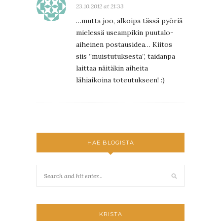
23.10.2012 at 21:33
…mutta joo, alkoipa tässä pyöriä
mielessä useampikin puutalo-
aiheinen postausidea… Kiitos
siis ”muistutuksesta”, taidanpa
laittaa näitäkin aiheita
lähiaikoina toteutukseen! :)
HAE BLOGISTA
KRISTA