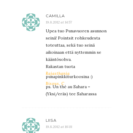
CAMILLA
19.8.2012 at 14:57
Upea tuo Punavuoren asunnon
seinä! Pointsit rohkeudesta
toteuttaa, sekä tuo seinä
aikoinaan että nyttemmin se
kääntösohva.
Rakastan tuota
Rajasthania
punapinkkiturkoosina :)
Bisous, C
ps. Un thé au Sahara =
(Yksi/eräs) tee Saharassa
LIISA
19.8.2012 at 16:01