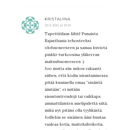
KRISTALIINA
20.8.2012 at 10:19
Tapettitilaus lähti! Punaista
Rajasthania tehosteeksi
olohuoneeseen ja samaa kuviota
pinkki-turkoosina yläkerran
makuuhuoneeseen :)
Joo mutta siis uskon vakaasti
siihen, että kodin sisustamisessa
pitää kuunnella omaa ”sisäistä
ääntään”, ei mitään
sisustustrendejä tai vaikkapa
ammattilaisten mielipidettä siitä,
mikä nyt pitäisi olla tyylikästä.
Joillekin se sisäinen ääni huutaa
vaaleaa kotia, maitokahvikotia,