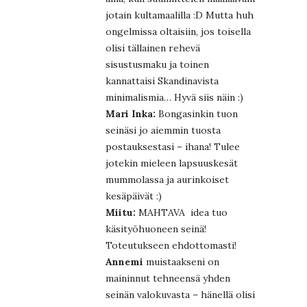
jotain kultamaalilla :D Mutta huh
ongelmissa oltaisiin, jos toisella
olisi tällainen rehevä
sisustusmaku ja toinen
kannattaisi Skandinavista
minimalismia… Hyvä siis näin :)
Mari Inka:
Bongasinkin tuon
seinäsi jo aiemmin tuosta
postauksestasi – ihana! Tulee
jotekin mieleen lapsuuskesät
mummolassa ja aurinkoiset
kesäpäivät :)
Miitu:
MAHTAVA idea tuo
käsityöhuoneen seinä!
Toteutukseen ehdottomasti!
Annemi
muistaakseni on
maininnut tehneensä yhden
seinän valokuvasta – hänellä olisi