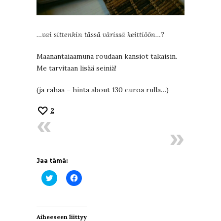
…vai sittenkin tässä värissä keittiöön…?
Maanantaiaamuna roudaan kansiot takaisin.
Me tarvitaan lisää seiniä!
(ja rahaa – hinta about 130 euroa rulla…)
2
Jaa tämä:
Jaa
Jaa
Twitterissä(Avautuu
Facebookissa(Avautuu
uudessa
uudessa
ikkunassa)
ikkunassa)
Aiheeseen liittyy