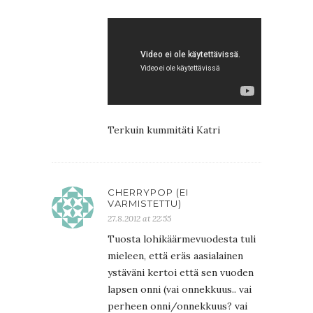
Terkuin kummitäti Katri
CHERRYPOP (EI
VARMISTETTU)
27.8.2012 at 22:55
Tuosta lohikäärmevuodesta tuli
mieleen, että eräs aasialainen
ystäväni kertoi että sen vuoden
lapsen onni (vai onnekkuus.. vai
perheen onni/onnekkuus? vai