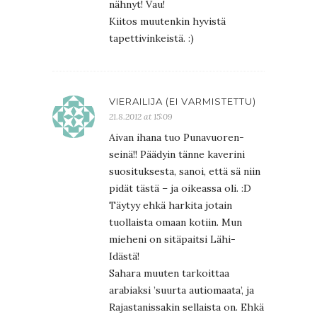
nähnyt! Vau!
Kiitos muutenkin hyvistä
tapettivinkeistä. :)
VIERAILIJA (EI VARMISTETTU)
21.8.2012 at 15:09
Aivan ihana tuo Punavuoren-
seinä!! Päädyin tänne kaverini
suosituksesta, sanoi, että sä niin
pidät tästä – ja oikeassa oli. :D
Täytyy ehkä harkita jotain
tuollaista omaan kotiin. Mun
mieheni on sitäpaitsi Lähi-
Idästä!
Sahara muuten tarkoittaa
arabiaksi ’suurta autiomaata’, ja
Rajastanissakin sellaista on. Ehkä