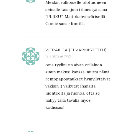
Meidän valkoiselle olohuoneen
seinälle taisi juuri ilmestyä sana
”PLIISU”. Maitokahvinvärisellä
Comic sans -fontilla.
VIERAILIJA (EI VARMISTETTU)
19.8.2012 at 17:21
oma tyylini on aivan erilainen
sinun makusi kanssa, mutta nämä
remppapostaukset hymyilyttävät
väkisin :) vaikutat ihanalta
luonteelta ja hienoa, että se
näkyy tällä tavalla myös
kodissasi!