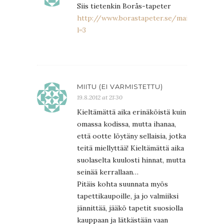
Siis tietenkin Borås-tapeter
http://www.borastapeter.se/main.aspx?
l=3
MIITU (EI VARMISTETTU)
19.8.2012 at 21:30
Kieltämättä aika erinäköistä kuin
omassa kodissa, mutta ihanaa,
että ootte löytäny sellaisia, jotka
teitä miellyttää! Kieltämättä aika
suolaselta kuulosti hinnat, mutta
seinää kerrallaan…
Pitäis kohta suunnata myös
tapettikaupoille, ja jo valmiiksi
jännittää, jääkö tapetit suosiolla
kauppaan ja lätkästään vaan