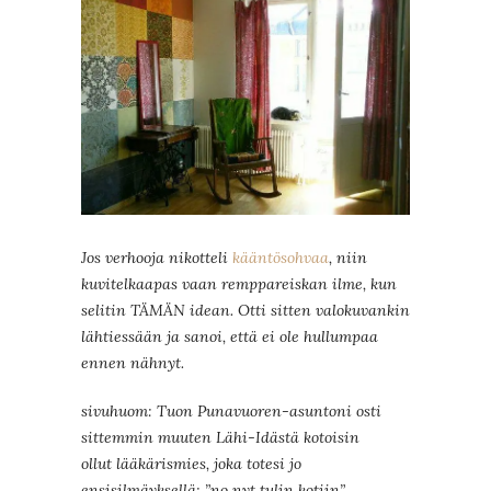
Jos verhooja nikotteli
kääntösohvaa
, niin
kuvitelkaapas vaan remppareiskan ilme, kun
selitin TÄMÄN idean. Otti sitten valokuvankin
lähtiessään ja sanoi, että ei ole hullumpaa
ennen nähnyt.
sivuhuom: Tuon Punavuoren-asuntoni osti
sittemmin muuten Lähi-Idästä kotoisin
ollut lääkärismies, joka totesi jo
ensisilmäyksellä: ”no nyt tulin kotiin”.