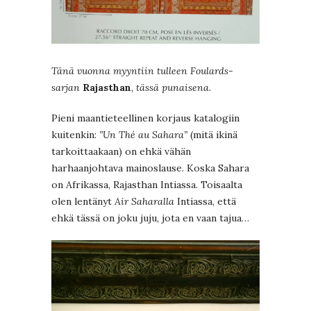
Tänä vuonna myyntiin tulleen Foulards-
sarjan
Rajasthan
, tässä punaisena.
Pieni maantieteellinen korjaus katalogiin
kuitenkin:
”Un Thé au Sahara”
(mitä ikinä
tarkoittaakaan) on ehkä vähän
harhaanjohtava mainoslause. Koska Sahara
on Afrikassa, Rajasthan Intiassa. Toisaalta
olen lentänyt
Air Saharalla
Intiassa, että
ehkä tässä on joku juju, jota en vaan tajua…