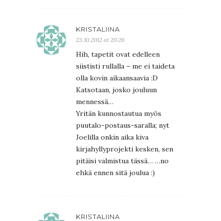
KRISTALIINA
23.10.2012 at 20:26
Hih, tapetit ovat edelleen
siististi rullalla – me ei taideta
olla kovin aikaansaavia :D
Katsotaan, josko jouluun
mennessä…
Yritän kunnostautua myös
puutalo-postaus-saralla; nyt
Joelilla onkin aika kiva
kirjahyllyprojekti kesken, sen
pitäisi valmistua tässä… …no
ehkä ennen sitä joulua :)
KRISTALIINA