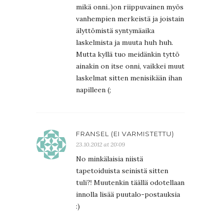
mikä onni..)on riippuvainen myös
vanhempien merkeistä ja joistain
älyttömistä syntymäaika
laskelmista ja muuta huh huh.
Mutta kyllä tuo meidänkin tyttö
ainakin on itse onni, vaikkei muut
laskelmat sitten menisikään ihan
napilleen (;
FRANSEL (EI VARMISTETTU)
23.10.2012 at 20:09
No minkälaisia niistä
tapetoiduista seinistä sitten
tuli?! Muutenkin täällä odotellaan
innolla lisää puutalo-postauksia
:)