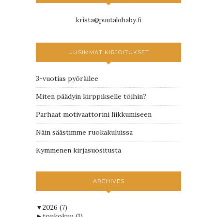
krista@puutalobaby.fi
UUSIMMAT KIRJOITUKSET
3-vuotias pyöräilee
Miten päädyin kirppikselle töihin?
Parhaat motivaattorini liikkumiseen
Näin säästimme ruokakuluissa
Kymmenen kirjasuositusta
ARCHIVES
▼
2026
(7)
►
toukokuu
(1)