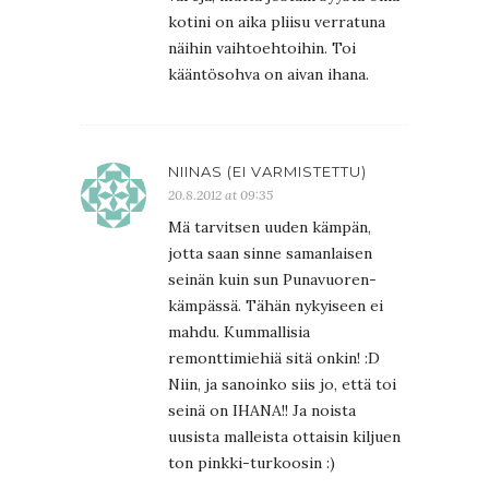
kotini on aika pliisu verratuna
näihin vaihtoehtoihin. Toi
kääntösohva on aivan ihana.
NIINAS (EI VARMISTETTU)
20.8.2012 at 09:35
Mä tarvitsen uuden kämpän,
jotta saan sinne samanlaisen
seinän kuin sun Punavuoren-
kämpässä. Tähän nykyiseen ei
mahdu. Kummallisia
remonttimiehiä sitä onkin! :D
Niin, ja sanoinko siis jo, että toi
seinä on IHANA!! Ja noista
uusista malleista ottaisin kiljuen
ton pinkki-turkoosin :)