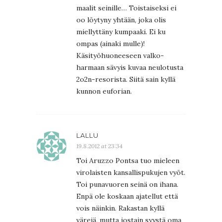
maalit seinille… Toistaiseksi ei
oo löytyny yhtään, joka olis
miellyttäny kumpaaki. Ei ku
ompas (ainaki mulle)!
Käsityöhuoneeseen valko-
harmaan sävyis kuvaa neulotusta
2o2n-resorista. Siitä sain kyllä
kunnon euforian.
LALLU
19.8.2012 at 23:34
Toi Aruzzo Pontsa tuo mieleen
virolaisten kansallispukujen vyöt.
Toi punavuoren seinä on ihana.
Enpä ole koskaan ajatellut että
vois näinkin. Rakastan kyllä
värejä, mutta jostain syystä oma