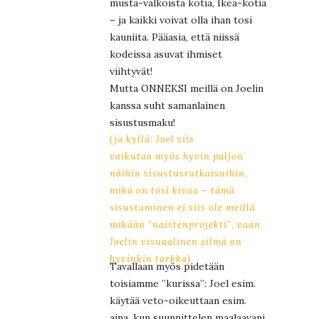
musta-valkoista kotia, Ikea-kotia
– ja kaikki voivat olla ihan tosi
kauniita. Pääasia, että niissä
kodeissa asuvat ihmiset
viihtyvät!
Mutta ONNEKSI meillä on Joelin
kanssa suht samanlainen
sisustusmaku!
(ja kyllä: Joel siis
vaikutaa myös hyvin paljon
näihin sisustusratkaisuihin,
mikä on tosi kivaa – tämä
sisustaminen ei siis ole meillä
mikään ”naistenprojekti”, vaan
Joelin visuaalinen silmä on
hyvinkin tarkka)
Tavallaan myös pidetään
toisiamme ”kurissa”: Joel esim.
käytää veto-oikeuttaan esim.
aina, kun suunnittelen maalaavani