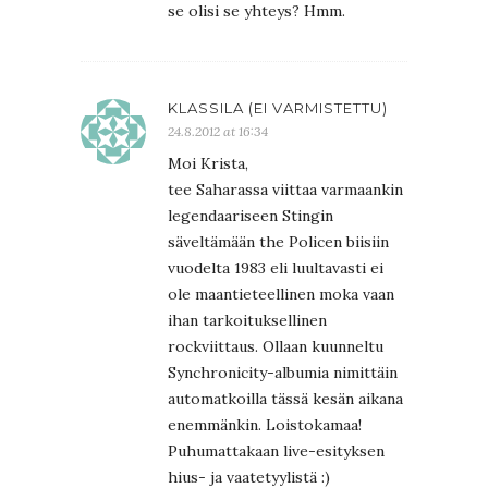
se olisi se yhteys? Hmm.
KLASSILA (EI VARMISTETTU)
24.8.2012 at 16:34
Moi Krista,
tee Saharassa viittaa varmaankin
legendaariseen Stingin
säveltämään the Policen biisiin
vuodelta 1983 eli luultavasti ei
ole maantieteellinen moka vaan
ihan tarkoituksellinen
rockviittaus. Ollaan kuunneltu
Synchronicity-albumia nimittäin
automatkoilla tässä kesän aikana
enemmänkin. Loistokamaa!
Puhumattakaan live-esityksen
hius- ja vaatetyylistä :)