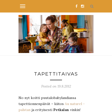
TAPETTITAIVAS
Posted on 19.8.2012
No nyt koitti puutalobabylandiassa
tapettionnenpäivät – kiitos
Au naturel -
palstan
ja erityisesti
Petkalan
vinkin!