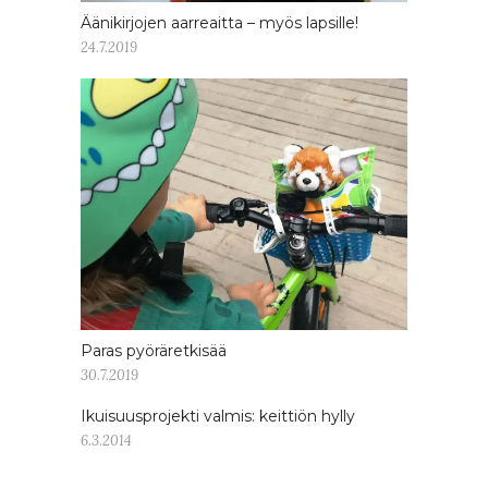
Äänikirjojen aarreaitta – myös lapsille!
24.7.2019
Paras pyöräretkisää
30.7.2019
Ikuisuusprojekti valmis: keittiön hylly
6.3.2014