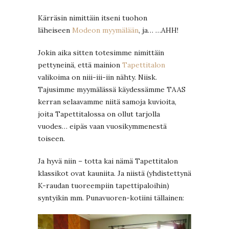
Kärräsin nimittäin itseni tuohon
läheiseen
Modeon myymälään
, ja… …AHH!
Jokin aika sitten totesimme nimittäin
pettyneinä, että mainion
Tapettitalon
valikoima on niii-iii-iin nähty. Niisk.
Tajusimme myymälässä käydessämme TAAS
kerran selaavamme niitä samoja kuvioita,
joita Tapettitalossa on ollut tarjolla
vuodes… eipäs vaan vuosikymmenestä
toiseen.
Ja hyvä niin – totta kai nämä Tapettitalon
klassikot ovat kauniita. Ja niistä (yhdistettynä
K-raudan tuoreempiin tapettipaloihin)
syntyikin mm. Punavuoren-kotiini tällainen: