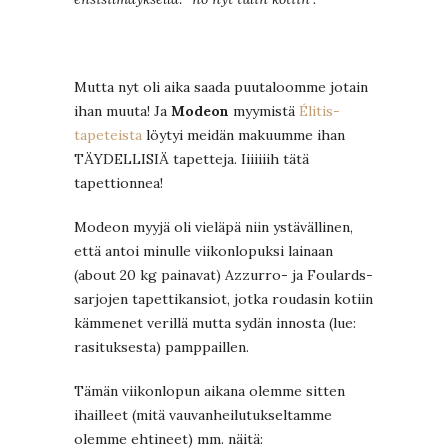
Mutta nyt oli aika saada puutaloomme jotain
ihan muuta! Ja
Modeon
myymistä
Élitis-
tapeteista
löytyi meidän makuumme ihan
TÄYDELLISIÄ tapetteja. Iiiiiiih tätä
tapettionnea!
Modeon myyjä oli vieläpä niin ystävällinen,
että antoi minulle viikonlopuksi lainaan
(about 20 kg painavat) Azzurro- ja Foulards-
sarjojen tapettikansiot, jotka roudasin kotiin
kämmenet verillä mutta sydän innosta (lue:
rasituksesta) pamppaillen.
Tämän viikonlopun aikana olemme sitten
ihailleet (mitä vauvanheilutukseltamme
olemme ehtineet) mm. näitä: