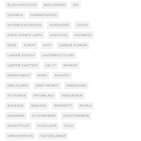
BLOGIYHTEISTYÖ
BOLLYWOOD
DIY
ESPANJA
HARRASTUKSET
HYVÄNTEKEVÄISYYS
HÖPÖHÖPÖ
JOULU
KAKSI PIENTÄ LASTA
KASVATUS
KAUNEUS
KESÄ
KIRJAT
KOTI
LAPSEN ELÄMÄÄ
LAPSEN SUUSTA
LASTENKULTTUURI
LASTEN VAATTEET
LELUT
MATKAT
MENOVINKIT
MINÄ
MUISTOT
OMA ELÄMÄ
OMAT MENOT
PARISUHDE
PUUTARHA
PÄIVÄN ASU
PÄÄSIÄINEN
RAKKAUS
RASKAUS
REMONTTI
RUOKA
SAIRAANA
SIIVOAMINEN
SISUSTAMINEN
SUOSITTELUT
SYVÄLLISTÄ
TALVI
VANHEMMUUS
VAUVAELÄMÄÄ