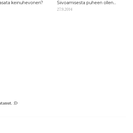
asata keinuhevonen?
Siivoamisesta puheen ollen…
27.9.2014
tanut. :D