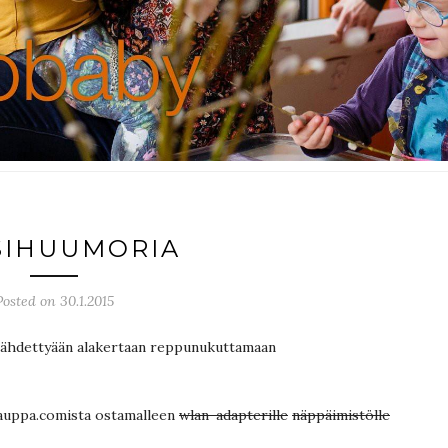
SIHUUMORIA
Posted on 30.1.2015
a lähdettyään alakertaan reppunukuttamaan
okauppa.comista ostamalleen
wlan-adapterille
näppäimistölle