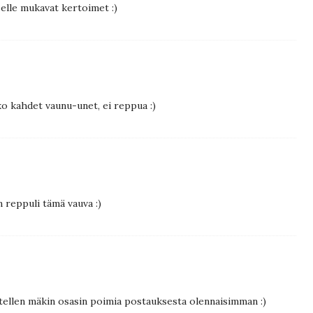
elle mukavat kertoimet :)
iko kahdet vaunu-unet, ei reppua :)
n reppuli tämä vauva :)
ellen mäkin osasin poimia postauksesta olennaisimman :)