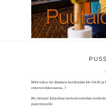
PUS
Mitä tekee isi-ihminen herättyään klo 04.50 j
enterorokkovauvaa…?
No tietysti: kirjoittaa tuotearvostelun verkk
paperipussille
.