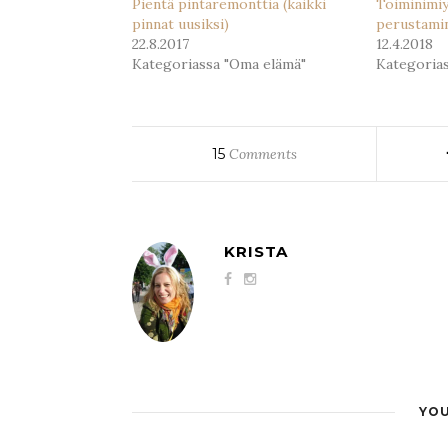
Pientä pintaremonttia (kaikki
Toiminimiy
pinnat uusiksi)
perustami
22.8.2017
12.4.2018
Kategoriassa "Oma elämä"
Kategoria
15
Comments
KRISTA
YOU