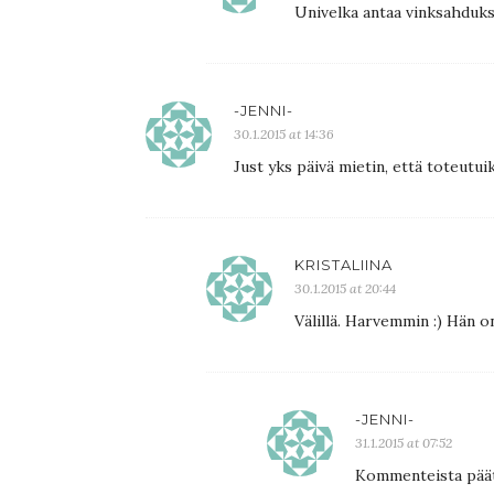
Univelka antaa vinksahduks
-JENNI-
30.1.2015 at 14:36
Just yks päivä mietin, että toteutu
KRISTALIINA
30.1.2015 at 20:44
Välillä. Harvemmin :) Hän o
-JENNI-
31.1.2015 at 07:52
Kommenteista päät