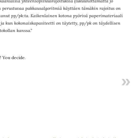
käänlaisia yhteensopivuusrajoituksia (lukuunottamatta jo
iin perustuvaa pakkausalgoritmiä käyttäen tämäkin rajoitus on
eltanut pp/pk:ta. Kaikenlainen kotona pyörivä paperimateriaali
a kun kokonaiskapasiteetti on täytetty, pp/pk on täydellisen
okollan kanssa.”
? You decide.