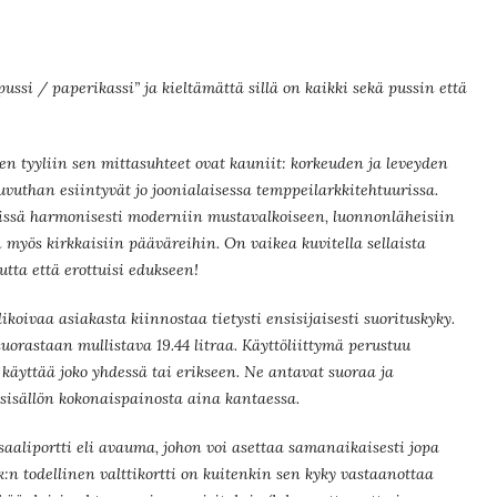
ssi / paperikassi” ja kieltämättä sillä on kaikki sekä pussin että
n tyyliin sen mittasuhteet ovat kauniit: korkeuden ja leveyden
uvuthan esiintyvät jo joonialaisessa temppeilarkkitehtuurissa.
issä harmonisesti moderniin mustavalkoiseen, luonnonläheisiin
n myös kirkkaisiin pääväreihin. On vaikea kuvitella sellaista
utta että erottuisi edukseen!
koivaa asiakasta kiinnostaa tietysti ensisijaisesti suorituskyky.
uorastaan mullistava 19.44 litraa. Käyttöliittymä perustuu
käyttää joko yhdessä tai erikseen. Ne antavat suoraa ja
 sisällön kokonaispainosta aina kantaessa.
saaliportti eli avauma, johon voi asettaa samanaikaisesti jopa
:n todellinen valttikortti on kuitenkin sen kyky vastaanottaa