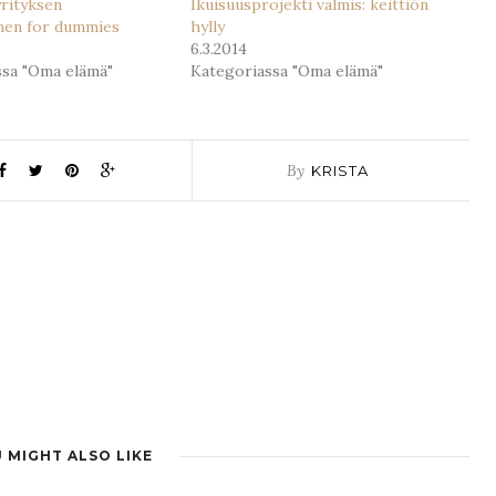
rityksen
Ikuisuusprojekti valmis: keittiön
nen for dummies
hylly
6.3.2014
ssa "Oma elämä"
Kategoriassa "Oma elämä"
By
KRISTA
 MIGHT ALSO LIKE