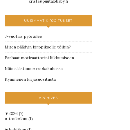
krista@puutalobaby.fi
UUSIMMAT KIRJOITUKSET
3-vuotias pyöräilee
Miten päädyin kirppikselle töihin?
Parhaat motivaattorini liikkumiseen
Näin säästimme ruokakuluissa
Kymmenen kirjasuositusta
ARCHIVES
▼
2026
(7)
►
toukokuu
(1)
►
huhtikuu
(1)