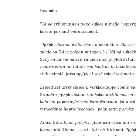
Kas näin:
”Tämä erinomainen tuote kulkee nimellä ”paperipu
kassin parhaat ominaisuudet.
Pp/pk edustaaensiluokkaista muotoilua. Klassisee
suhde on 5:4 ja pohjan mittojen 3:1. Nämä suhdel
Sävy on äärimmäisen vähäeleinen ja yhdistettäv
maaväreihin tai hillitsevää kontrastia tavoitelle
yhdistelmää, jossa pp/pk ei sekä tukisi kokonaisu
Esteettiset arvot sikseen; Verkkokauppa.comin vali
Siinäkin pp/pk loistaa: sen kokonaistilavuus on s
kahteen paperinyöriseen kantokahvaan, joita voi 
virheetöntä haptic feedback -palautetta pp/pk:n
Ainoa liitäntä on pp/pk:n yläosassa oleva univer
kymmeniä 3.5mm-, scart- tai usb-liittimiä. Pp/pk