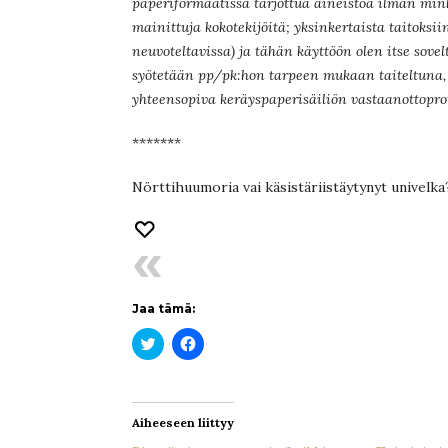
paperiformaatissa tarjottua aineistoa ilman min
mainittuja kokotekijöitä; yksinkertaista taitoks
neuvoteltavissa) ja tähän käyttöön olen itse sov
syötetään pp/pk:hon tarpeen mukaan taiteltuna, j
yhteensopiva keräyspaperisäiliön vastaanottoprot
*******
Nörttihuumoria vai käsistäriistäytynyt univelka
Jaa tämä:
Jaa
Jaa
Twitterissä(Avautuu
Facebookissa(Avautuu
uudessa
uudessa
ikkunassa)
ikkunassa)
Aiheeseen liittyy