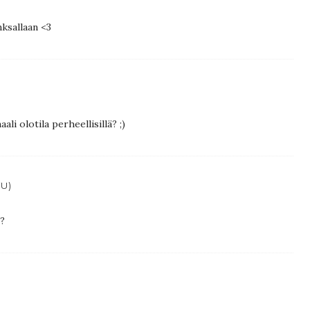
nksallaan <3
li olotila perheellisillä? ;)
TU)
?