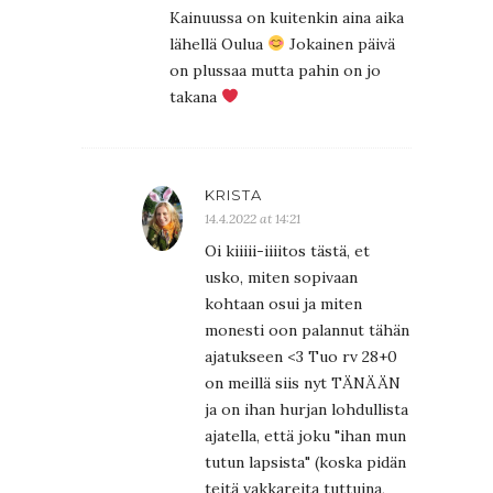
Kainuussa on kuitenkin aina aika
lähellä Oulua
Jokainen päivä
on plussaa mutta pahin on jo
takana
KRISTA
14.4.2022 at 14:21
Oi kiiiii-iiiitos tästä, et
usko, miten sopivaan
kohtaan osui ja miten
monesti oon palannut tähän
ajatukseen <3 Tuo rv 28+0
on meillä siis nyt TÄNÄÄN
ja on ihan hurjan lohdullista
ajatella, että joku "ihan mun
tutun lapsista" (koska pidän
teitä vakkareita tuttuina,