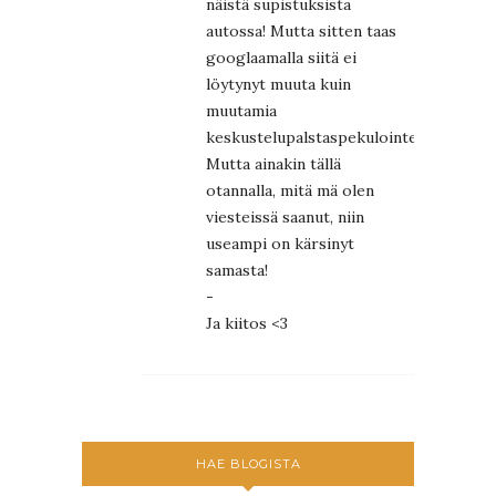
näistä supistuksista
autossa! Mutta sitten taas
googlaamalla siitä ei
löytynyt muuta kuin
muutamia
keskustelupalstaspekulointeja.
Mutta ainakin tällä
otannalla, mitä mä olen
viesteissä saanut, niin
useampi on kärsinyt
samasta!
-
Ja kiitos <3
HAE BLOGISTA