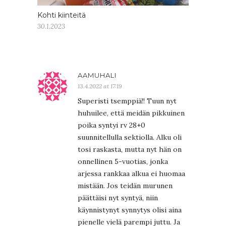
Kohti kiinteitä
30.1.2023
AAMUHALI
13.4.2022 at 17:19
Superisti tsemppiä!! Tuun nyt
huhuilee, että meidän pikkuinen
poika syntyi rv 28+0
suunnitellulla sektiolla. Alku oli
tosi raskasta, mutta nyt hän on
onnellinen 5-vuotias, jonka
arjessa rankkaa alkua ei huomaa
mistään. Jos teidän murunen
päättäisi nyt syntyä, niin
käynnistynyt synnytys olisi aina
pienelle vielä parempi juttu. Ja