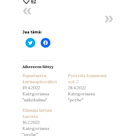
62
Jaa tämä:
Jaa
Jaa
Twitterissä(Avautuu
Facebookissa(Avautuu
uudessa
uudessa
ikkunassa)
ikkunassa)
Aiheeseen liittyy
Supistusten
Pyöreitä kymmeniä
kurissapitoviikot
vol. 2
19.4.2022
28.4.2022
Kategoriassa
Kategoriassa
"näkökulma"
"perhe"
Elämäni lattian
tasossa
16.2.2022
Kategoriassa
"perhe"