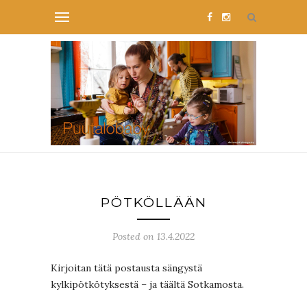
PÖTKÖLLÄÄN
Posted on 13.4.2022
Kirjoitan tätä postausta sängystä
kylkipötkötyksestä – ja täältä Sotkamosta.