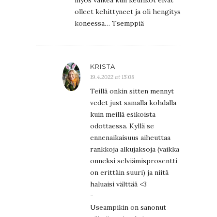
olleet kehittyneet ja oli hengitys
koneessa… Tsemppiä
KRISTA
19.4.2022 at 15:08
Teillä onkin sitten mennyt
vedet just samalla kohdalla
kuin meillä esikoista
odottaessa. Kyllä se
ennenaikaisuus aiheuttaa
rankkoja alkujaksoja (vaikka
onneksi selviämisprosentti
on erittäin suuri) ja niitä
haluaisi välttää <3
-
Useampikin on sanonut