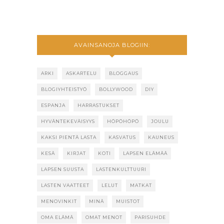
AVAINSANOJA BLOGIIN:
ARKI
ASKARTELU
BLOGGAUS
BLOGIYHTEISTYÖ
BOLLYWOOD
DIY
ESPANJA
HARRASTUKSET
HYVÄNTEKEVÄISYYS
HÖPÖHÖPÖ
JOULU
KAKSI PIENTÄ LASTA
KASVATUS
KAUNEUS
KESÄ
KIRJAT
KOTI
LAPSEN ELÄMÄÄ
LAPSEN SUUSTA
LASTENKULTTUURI
LASTEN VAATTEET
LELUT
MATKAT
MENOVINKIT
MINÄ
MUISTOT
OMA ELÄMÄ
OMAT MENOT
PARISUHDE