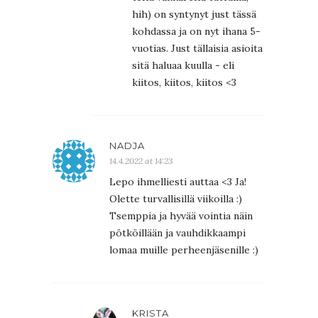
hih) on syntynyt just tässä
kohdassa ja on nyt ihana 5-
vuotias. Just tällaisia asioita
sitä haluaa kuulla - eli
kiitos, kiitos, kiitos <3
NADJA
14.4.2022 at 14:23
Lepo ihmelliesti auttaa <3 Ja!
Olette turvallisillä viikoilla :)
Tsemppia ja hyvää vointia näin
pötköillään ja vauhdikkaampi
lomaa muille perheenjäsenille :)
KRISTA