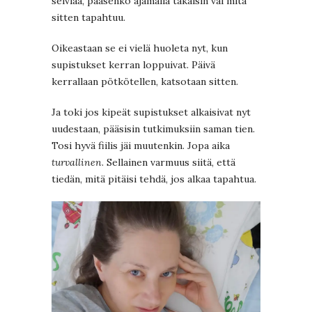
selviää, pääsenkö ajamalla takaisin vai mitä
sitten tapahtuu.
Oikeastaan se ei vielä huoleta nyt, kun
supistukset kerran loppuivat. Päivä
kerrallaan pötkötellen, katsotaan sitten.
Ja toki jos kipeät supistukset alkaisivat nyt
uudestaan, pääsisin tutkimuksiin saman tien.
Tosi hyvä fiilis jäi muutenkin. Jopa aika
turvallinen
. Sellainen varmuus siitä, että
tiedän, mitä pitäisi tehdä, jos alkaa tapahtua.