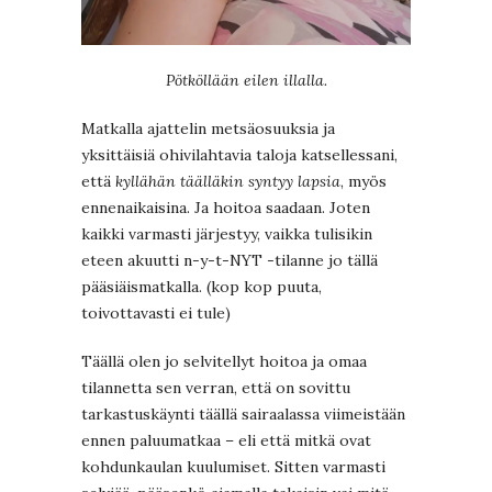
Pötköllään eilen illalla.
Matkalla ajattelin metsäosuuksia ja
yksittäisiä ohivilahtavia taloja katsellessani,
että
kyllähän täälläkin syntyy lapsia
, myös
ennenaikaisina. Ja hoitoa saadaan. Joten
kaikki varmasti järjestyy, vaikka tulisikin
eteen akuutti n-y-t-NYT -tilanne jo tällä
pääsiäismatkalla. (kop kop puuta,
toivottavasti ei tule)
Täällä olen jo selvitellyt hoitoa ja omaa
tilannetta sen verran, että on sovittu
tarkastuskäynti täällä sairaalassa viimeistään
ennen paluumatkaa – eli että mitkä ovat
kohdunkaulan kuulumiset. Sitten varmasti