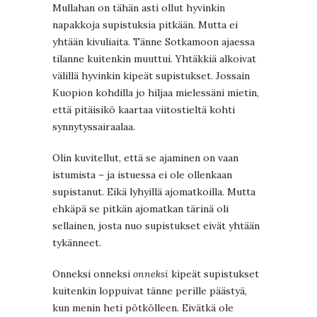
Mullahan on tähän asti ollut hyvinkin
napakkoja supistuksia pitkään. Mutta ei
yhtään kivuliaita. Tänne Sotkamoon ajaessa
tilanne kuitenkin muuttui. Yhtäkkiä alkoivat
välillä hyvinkin kipeät supistukset. Jossain
Kuopion kohdilla jo hiljaa mielessäni mietin,
että pitäisikö kaartaa viitostieltä kohti
synnytyssairaalaa.
Olin kuvitellut, että se ajaminen on vaan
istumista – ja istuessa ei ole ollenkaan
supistanut. Eikä lyhyillä ajomatkoilla. Mutta
ehkäpä se pitkän ajomatkan tärinä oli
sellainen, josta nuo supistukset eivät yhtään
tykänneet.
Onneksi onneksi
onneksi
kipeät supistukset
kuitenkin loppuivat tänne perille päästyä,
kun menin heti pötkölleen. Eivätkä ole