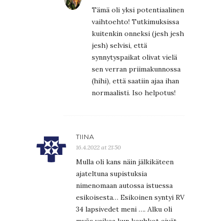
Tämä oli yksi potentiaalinen
vaihtoehto! Tutkimuksissa
kuitenkin onneksi (jesh jesh
jesh) selvisi, että
synnytyspaikat olivat vielä
sen verran priimakunnossa
(hihi), että saatiin ajaa ihan
normaalisti. Iso helpotus!
TIINA
16.4.2022 at 21:50
Mulla oli kans näin jälkikäteen
ajateltuna supistuksia
nimenomaan autossa istuessa
esikoisesta… Esikoinen syntyi RV
34 lapsivedet meni …. Alku oli
myös vaikea kun keuhkot eivät