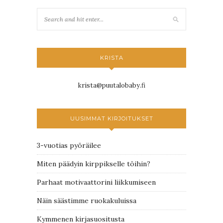
KRISTA
krista@puutalobaby.fi
UUSIMMAT KIRJOITUKSET
3-vuotias pyöräilee
Miten päädyin kirppikselle töihin?
Parhaat motivaattorini liikkumiseen
Näin säästimme ruokakuluissa
Kymmenen kirjasuositusta