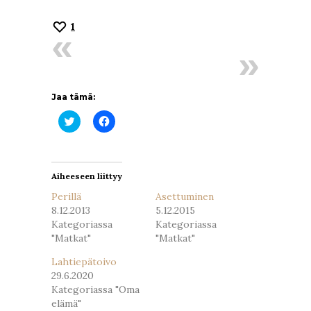
1
Jaa tämä:
Jaa
Jaa
Twitterissä(Avautuu
Facebookissa(Avautuu
uudessa
uudessa
ikkunassa)
ikkunassa)
Aiheeseen liittyy
Perillä
Asettuminen
8.12.2013
5.12.2015
Kategoriassa
Kategoriassa
"Matkat"
"Matkat"
Lahtiepätoivo
29.6.2020
Kategoriassa "Oma
elämä"