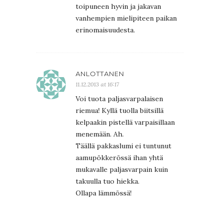
toipuneen hyvin ja jakavan
vanhempien mielipiteen paikan
erinomaisuudesta.
ANLOTTANEN
11.12.2013 at 16:17
Voi tuota paljasvarpalaisen
riemua! Kyllä tuolla biitsillä
kelpaakin pistellä varpaisillaan
menemään. Ah.
Täällä pakkaslumi ei tuntunut
aamupökkerössä ihan yhtä
mukavalle paljasvarpain kuin
takuulla tuo hiekka.
Ollapa lämmössä!