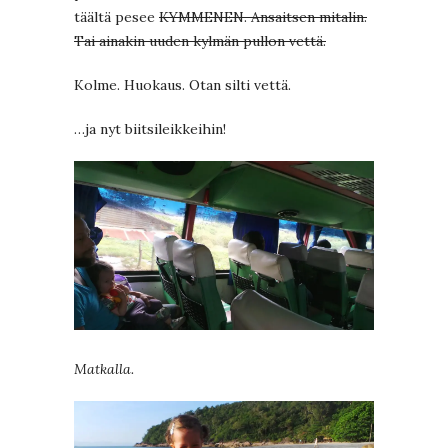
täältä pesee
KYMMENEN. Ansaitsen mitalin.
Tai ainakin uuden kylmän pullon vettä.
Kolme. Huokaus. Otan silti vettä.
…ja nyt biitsileikkeihin!
Matkalla.