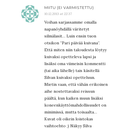
MIITU (EI VARMISTETTU)
10.12.2013 at 22:37
Voihan sarjassamme omalla
napanöyhdällä väritetyt
silmälasit… Luin ensin tuon
otsikon ”Pari päivää kuivana”.
Että miten niin taloudesta löytyy
kuivaksi opetteleva lapsi ja
lisäksi oma viimeisin kommentti
(tai aika lähelle) tais käsitellä
Silvan kuivaksi opetteluun.
Mietin vaan, että vähän erikoinen
aihe nostettavaksi reissun
päältä, kun kaiken muun lisäksi
koneenkäyttömahdollisuudet on
minimissä, mutta toisaalta…
Kuvat oli oikein loistokas
vaihtoehto ;) Näkyy Silva