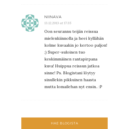
NIINAVA
13.12.2013 at 17:35
Oon seurannu teijän reissua
mielenkiinnolla ja heei kyllähän
kolme kuvaakin jo kertoo paljon!
;) Super-suloinen tuo
keskimmäinen rantapirpana
kuva! Huippua reissun jatkoa
sinne! Ps. Blogistani löytyy
sinullekin pikkuinen haasta
mutta lomailehan nyt ensin.. :P
HAE BLOGISTA