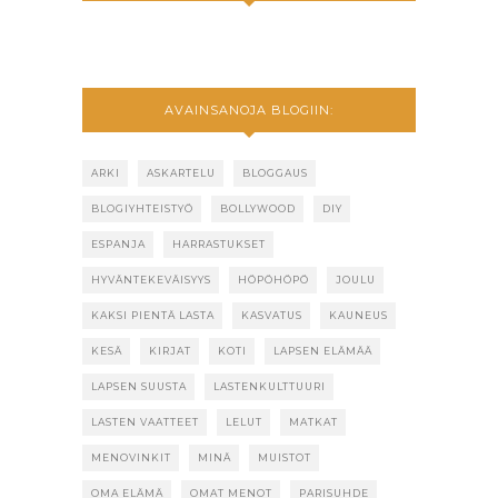
AVAINSANOJA BLOGIIN:
ARKI
ASKARTELU
BLOGGAUS
BLOGIYHTEISTYÖ
BOLLYWOOD
DIY
ESPANJA
HARRASTUKSET
HYVÄNTEKEVÄISYYS
HÖPÖHÖPÖ
JOULU
KAKSI PIENTÄ LASTA
KASVATUS
KAUNEUS
KESÄ
KIRJAT
KOTI
LAPSEN ELÄMÄÄ
LAPSEN SUUSTA
LASTENKULTTUURI
LASTEN VAATTEET
LELUT
MATKAT
MENOVINKIT
MINÄ
MUISTOT
OMA ELÄMÄ
OMAT MENOT
PARISUHDE