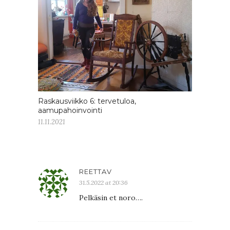
Raskausviikko 6: tervetuloa,
aamupahoinvointi
11.11.2021
REETTAV
31.5.2022 at 20:36
Pelkäsin et noro….