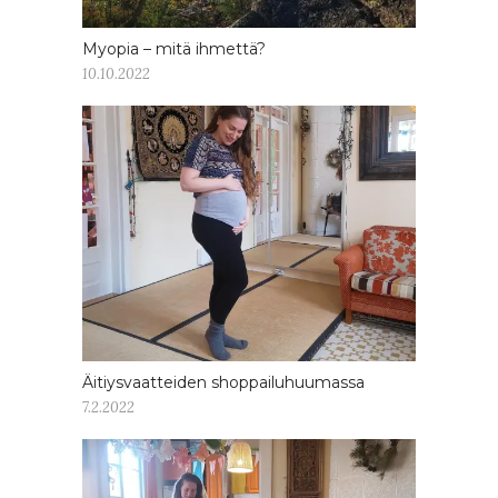
Myopia – mitä ihmettä?
10.10.2022
Äitiysvaatteiden shoppailuhuumassa
7.2.2022