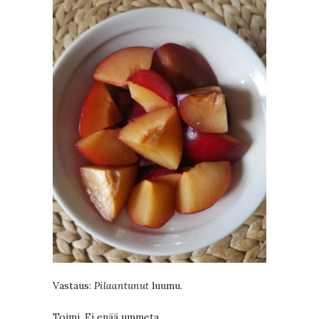
Vastaus:
Pilaantunut
luumu.
Toimi. Ei enää ummeta.