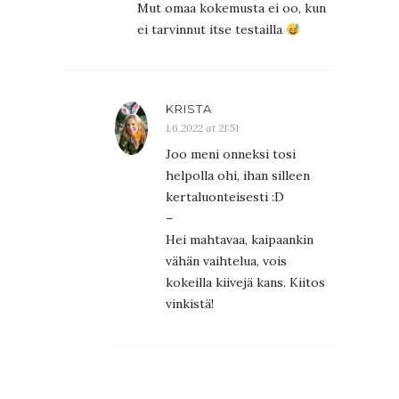
Mut omaa kokemusta ei oo, kun
ei tarvinnut itse testailla
KRISTA
1.6.2022 at 21:51
Joo meni onneksi tosi
helpolla ohi, ihan silleen
kertaluonteisesti :D
–
Hei mahtavaa, kaipaankin
vähän vaihtelua, vois
kokeilla kiivejä kans. Kiitos
vinkistä!