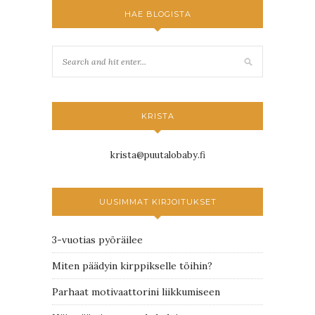
HAE BLOGISTA
KRISTA
krista@puutalobaby.fi
UUSIMMAT KIRJOITUKSET
3-vuotias pyöräilee
Miten päädyin kirppikselle töihin?
Parhaat motivaattorini liikkumiseen