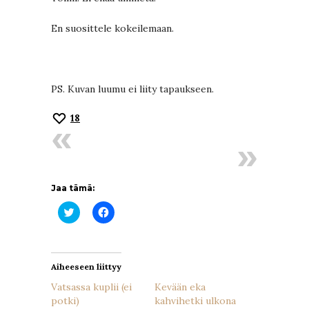
En suosittele kokeilemaan.
PS. Kuvan luumu ei liity tapaukseen.
18
Jaa tämä:
Jaa
Jaa
Twitterissä(Avautuu
Facebookissa(Avautuu
uudessa
uudessa
ikkunassa)
ikkunassa)
Aiheeseen liittyy
Vatsassa kuplii (ei
Kevään eka
potki)
kahvihetki ulkona