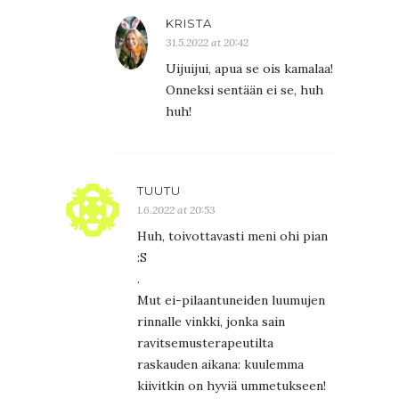
KRISTA
31.5.2022 at 20:42
Uijuijui, apua se ois kamalaa!
Onneksi sentään ei se, huh
huh!
TUUTU
1.6.2022 at 20:53
Huh, toivottavasti meni ohi pian
:S
.
Mut ei-pilaantuneiden luumujen
rinnalle vinkki, jonka sain
ravitsemusterapeutilta
raskauden aikana: kuulemma
kiivitkin on hyviä ummetukseen!