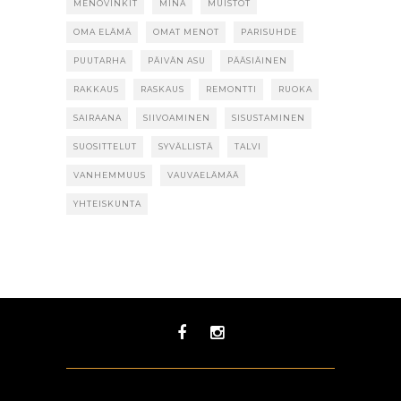
MENOVINKIT
MINÄ
MUISTOT
OMA ELÄMÄ
OMAT MENOT
PARISUHDE
PUUTARHA
PÄIVÄN ASU
PÄÄSIÄINEN
RAKKAUS
RASKAUS
REMONTTI
RUOKA
SAIRAANA
SIIVOAMINEN
SISUSTAMINEN
SUOSITTELUT
SYVÄLLISTÄ
TALVI
VANHEMMUUS
VAUVAELÄMÄÄ
YHTEISKUNTA