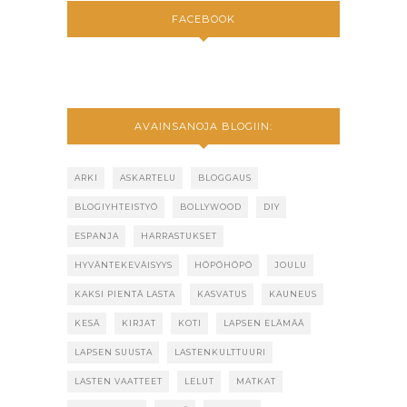
FACEBOOK
AVAINSANOJA BLOGIIN:
ARKI
ASKARTELU
BLOGGAUS
BLOGIYHTEISTYÖ
BOLLYWOOD
DIY
ESPANJA
HARRASTUKSET
HYVÄNTEKEVÄISYYS
HÖPÖHÖPÖ
JOULU
KAKSI PIENTÄ LASTA
KASVATUS
KAUNEUS
KESÄ
KIRJAT
KOTI
LAPSEN ELÄMÄÄ
LAPSEN SUUSTA
LASTENKULTTUURI
LASTEN VAATTEET
LELUT
MATKAT