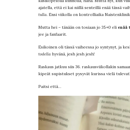
käsikopelolla kunnolla, haha. Mutta nyt, kun vii
ajatella, että ei kai niillä senteillä enää tässä vai
tulla.
Ensi viikolla on kontrolliaika Naistenklinika
Mutta hei – tänään on tosiaan jo 35+0 eli
enää 
jee ja fanfaarit.
Esikoinen oli tässä vaiheessa jo syntynyt, ja ke
todella
hyvänä, jesh jesh jesh!
Raskaus jatkuu siis 36. raskausviikollakin samaan
kipeät supistukset pysyvät kurissa vielä tulevatk
Paitsi että…