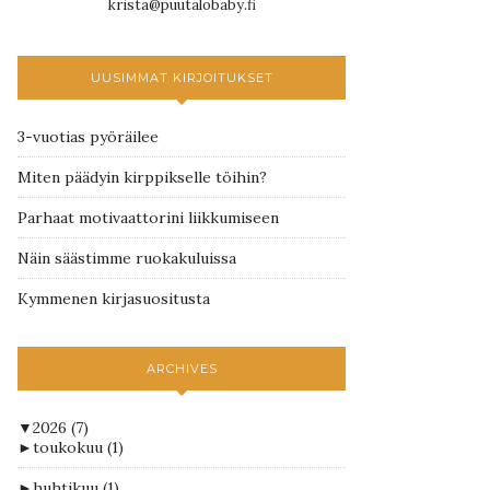
krista@puutalobaby.fi
UUSIMMAT KIRJOITUKSET
3-vuotias pyöräilee
Miten päädyin kirppikselle töihin?
Parhaat motivaattorini liikkumiseen
Näin säästimme ruokakuluissa
Kymmenen kirjasuositusta
ARCHIVES
▼
2026
(7)
►
toukokuu
(1)
►
huhtikuu
(1)