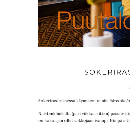
SOKERIRA
Sokerirasituksessa käyminen on niin
äärettömä
Naistenklinikalta (pari viikkoa sitten) passitet
on koko ajan ollut viikkojaan isompi. Niinpä si