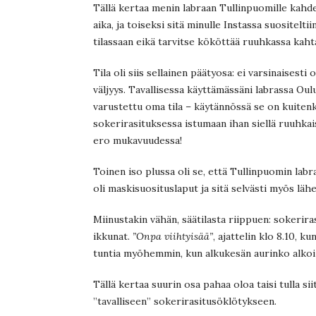
Tällä kertaa menin labraan Tullinpuomille kahde
aika, ja toiseksi sitä minulle Instassa suositelti
tilassaan eikä tarvitse kököttää ruuhkassa kahta
Tila oli siis sellainen päätyosa: ei varsinaises
väljyys. Tavallisessa käyttämässäni labrassa Ou
varustettu oma tila – käytännössä se on kuitenk
sokerirasituksessa istumaan ihan siellä ruuhka
ero mukavuudessa!
Toinen iso plussa oli se, että Tullinpuomin labra
oli maskisuosituslaput ja sitä selvästi myös lähe
Miinustakin vähän, säätilasta riippuen: sokerira
ikkunat.
”Onpa viihtyisää”
, ajattelin klo 8.10, k
tuntia myöhemmin, kun alkukesän aurinko alkoi 
Tällä kertaa suurin osa pahaa oloa taisi tulla si
”tavalliseen” sokerirasitusöklötykseen.