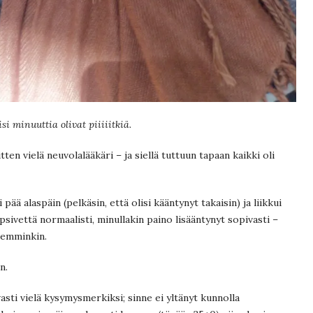
si minuuttia olivat piiiiitkiä.
itten vielä neuvolalääkäri – ja siellä tuttuun tapaan kaikki oli
ää alaspäin (pelkäsin, että olisi kääntynyt takaisin) ja liikkui
psivettä normaalisti, minullakin paino lisääntynyt sopivasti –
aiemminkin.
n.
asti vielä kysymysmerkiksi; sinne ei yltänyt kunnolla