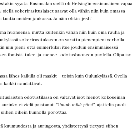
stakin syystä. Ensinnäkin siellä oli Helsingin ensimmäinen vapaa
in: siellä sokerirasituslaiset saavat olla vähän niin kuin omassa
 tuntia muiden joukossa. Ja näin olikin, jesh!
ti oma huoneensa, mutta kuitenkin vähän niin kuin oma rauha ja
lunkylässä sokerirasitukseen on varattu pienenpieni verholla
in niin pieni, että esimerkiksi itse jouduin ensimmäisessä
isen ihmisiä-tulee-ja-menee -odotushuoneen puolella. Olipa iso
ssa lähes kaikilla oli maskit – toisin kuin Oulunkylässä. Ovella
s kaikki noudattivat.
situslaisten odotustilassa on valtavat isot hienot kokoseinän
un aurinko ei vielä paistanut.
”Uuuuh mikä pätsi”
, ajattelin puoli
siihen oikein kunnolla porottaa.
itä kuumuudesta ja auringosta, yhdistettynä tietysti siihen