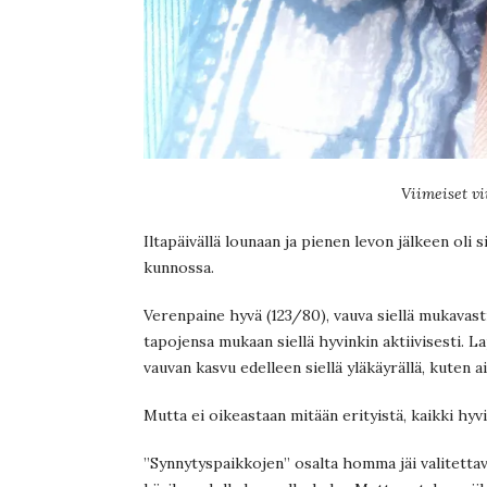
Viimeiset vii
Iltapäivällä lounaan ja pienen levon jälkeen oli s
kunnossa.
Verenpaine hyvä (123/80), vauva siellä mukavasti p
tapojensa mukaan siellä hyvinkin aktiivisesti. La
vauvan kasvu edelleen siellä yläkäyrällä, kuten 
Mutta ei oikeastaan mitään erityistä, kaikki hyvi
”Synnytyspaikkojen” osalta homma jäi valitettav