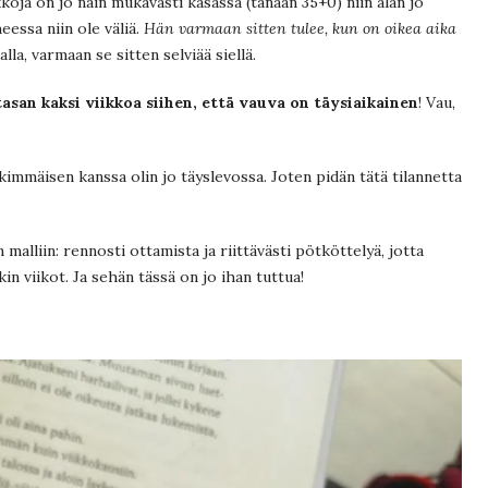
kkoja on jo näin mukavasti kasassa (tänään 35+0) niin alan jo
heessa niin ole väliä.
Hän varmaan sitten tulee, kun on oikea aika
lla, varmaan se sitten selviää siellä.
tasan kaksi viikkoa siihen, että vauva on täysiaikainen
! Vau,
skimmäisen kanssa olin jo täyslevossa. Joten pidän tätä tilannetta
 malliin: rennosti ottamista ja riittävästi pötköttelyä, jotta
in viikot. Ja sehän tässä on jo ihan tuttua!