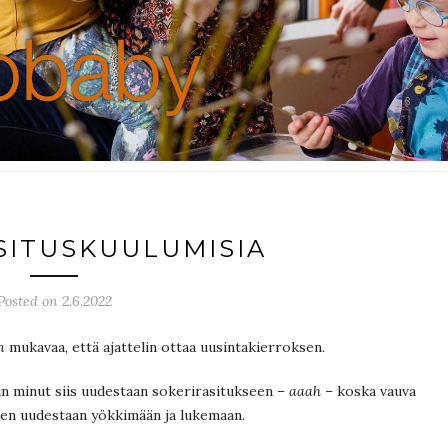
SITUSKUULUMISIA
Posted on 2.6.2022
n
mukavaa, että ajattelin ottaa uusintakierroksen.
tiin minut siis uudestaan sokerirasitukseen –
aaah
– koska vauva
tten uudestaan yökkimään ja lukemaan.