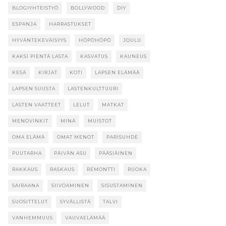
BLOGIYHTEISTYÖ
BOLLYWOOD
DIY
ESPANJA
HARRASTUKSET
HYVÄNTEKEVÄISYYS
HÖPÖHÖPÖ
JOULU
KAKSI PIENTÄ LASTA
KASVATUS
KAUNEUS
KESÄ
KIRJAT
KOTI
LAPSEN ELÄMÄÄ
LAPSEN SUUSTA
LASTENKULTTUURI
LASTEN VAATTEET
LELUT
MATKAT
MENOVINKIT
MINÄ
MUISTOT
OMA ELÄMÄ
OMAT MENOT
PARISUHDE
PUUTARHA
PÄIVÄN ASU
PÄÄSIÄINEN
RAKKAUS
RASKAUS
REMONTTI
RUOKA
SAIRAANA
SIIVOAMINEN
SISUSTAMINEN
SUOSITTELUT
SYVÄLLISTÄ
TALVI
VANHEMMUUS
VAUVAELÄMÄÄ