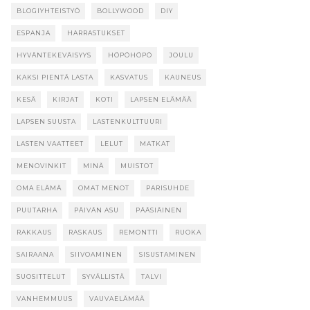
BLOGIYHTEISTYÖ
BOLLYWOOD
DIY
ESPANJA
HARRASTUKSET
HYVÄNTEKEVÄISYYS
HÖPÖHÖPÖ
JOULU
KAKSI PIENTÄ LASTA
KASVATUS
KAUNEUS
KESÄ
KIRJAT
KOTI
LAPSEN ELÄMÄÄ
LAPSEN SUUSTA
LASTENKULTTUURI
LASTEN VAATTEET
LELUT
MATKAT
MENOVINKIT
MINÄ
MUISTOT
OMA ELÄMÄ
OMAT MENOT
PARISUHDE
PUUTARHA
PÄIVÄN ASU
PÄÄSIÄINEN
RAKKAUS
RASKAUS
REMONTTI
RUOKA
SAIRAANA
SIIVOAMINEN
SISUSTAMINEN
SUOSITTELUT
SYVÄLLISTÄ
TALVI
VANHEMMUUS
VAUVAELÄMÄÄ