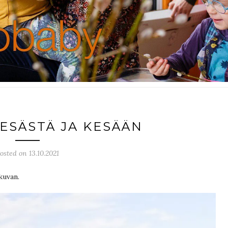
KESÄSTÄ JA KESÄÄN
osted on 13.10.2021
kuvan.