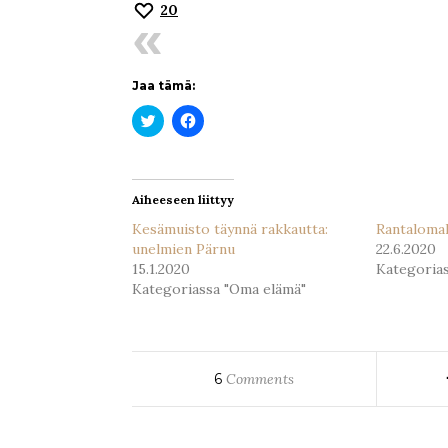
20
Jaa tämä:
Jaa
Jaa
Twitterissä(Avautuu
Facebookissa(Avautuu
uudessa
uudessa
ikkunassa)
ikkunassa)
Aiheeseen liittyy
Kesämuisto täynnä rakkautta:
Rantalomal
unelmien Pärnu
22.6.2020
15.1.2020
Kategoria
Kategoriassa "Oma elämä"
6
Comments