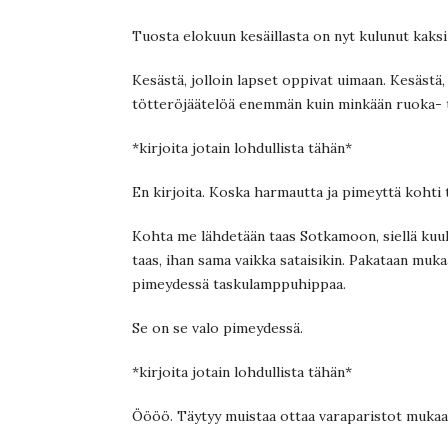
Tuosta elokuun kesäillasta on nyt kulunut kaksi
Kesästä, jolloin lapset oppivat uimaan. Kesästä,
tötteröjäätelöä enemmän kuin minkään ruoka- ta
*kirjoita jotain lohdullista tähän*
En kirjoita. Koska harmautta ja pimeyttä kohti
Kohta me lähdetään taas Sotkamoon, siellä kuul
taas, ihan sama vaikka sataisikin. Pakataan mu
pimeydessä taskulamppuhippaa.
Se on se valo pimeydessä.
*kirjoita jotain lohdullista tähän*
Öööö. Täytyy muistaa ottaa varaparistot mukaan.