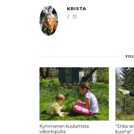
KRISTA
YOU
Kymmenen kuulumista
”Ehkä se 
viikonlopulta
kuuma”