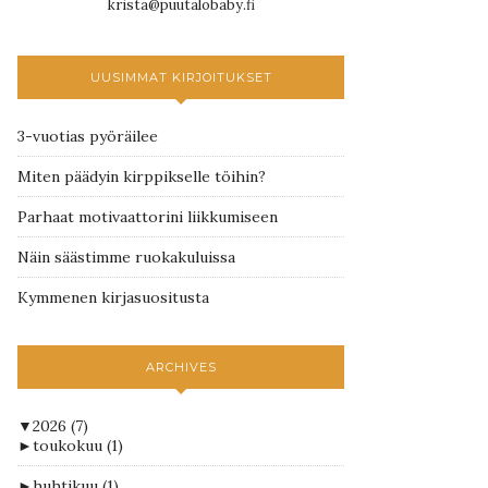
krista@puutalobaby.fi
UUSIMMAT KIRJOITUKSET
3-vuotias pyöräilee
Miten päädyin kirppikselle töihin?
Parhaat motivaattorini liikkumiseen
Näin säästimme ruokakuluissa
Kymmenen kirjasuositusta
ARCHIVES
▼
2026
(7)
►
toukokuu
(1)
►
huhtikuu
(1)