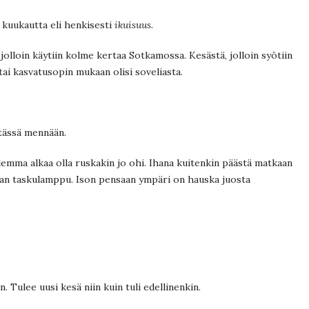
 kuukautta eli henkisesti
ikuisuus
.
 jolloin käytiin kolme kertaa Sotkamossa. Kesästä, jolloin syötiin
i kasvatusopin mukaan olisi soveliasta.
 tässä mennään.
emma alkaa olla ruskakin jo ohi. Ihana kuitenkin päästä matkaan
kaan taskulamppu. Ison pensaan ympäri on hauska juosta
 Tulee uusi kesä niin kuin tuli edellinenkin.