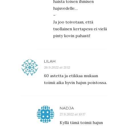
haista toisen ihmisen
hajuvedelle…
–
Ja joo toivotaan, että
tuollainen kertapesu ei vielä
pinty kovin pahasti!
LILAH
26.9.2022 at 21:12
60 astetta ja etikkaa mukaan
toimii aika hyvin hajun poistossa.
NADJA
27.9.2022 at 10:17
Kyllä tämä toimii hajun