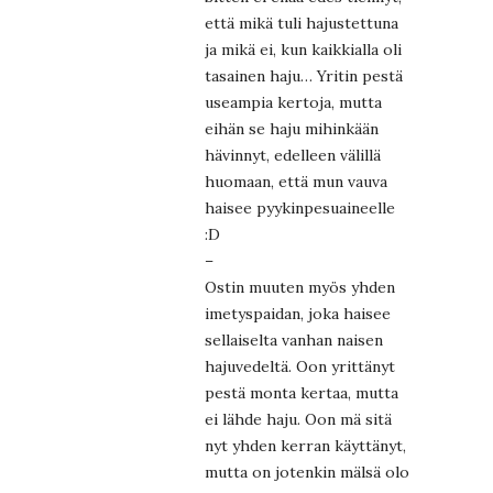
että mikä tuli hajustettuna
ja mikä ei, kun kaikkialla oli
tasainen haju… Yritin pestä
useampia kertoja, mutta
eihän se haju mihinkään
hävinnyt, edelleen välillä
huomaan, että mun vauva
haisee pyykinpesuaineelle
:D
–
Ostin muuten myös yhden
imetyspaidan, joka haisee
sellaiselta vanhan naisen
hajuvedeltä. Oon yrittänyt
pestä monta kertaa, mutta
ei lähde haju. Oon mä sitä
nyt yhden kerran käyttänyt,
mutta on jotenkin mälsä olo