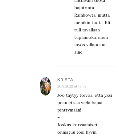
laittavani tuota
hajutonta
Rainbowta, mutta
menikin tuota. Eli
tuli tavallaan
tuplamoka, meni
myös villapesun
aine.
KRISTA
26.9.2022 at 18:59
Joo täytyy toivoa, että yksi
pesu ei saa vielä hajua
pinttymään!
–
Joskus korvaamiset
onnistuu tosi hyvin,