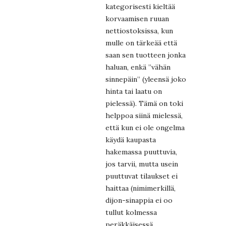
kategorisesti kieltää
korvaamisen ruuan
nettiostoksissa, kun
mulle on tärkeää että
saan sen tuotteen jonka
haluan, enkä ”vähän
sinnepäin” (yleensä joko
hinta tai laatu on
pielessä). Tämä on toki
helppoa siinä mielessä,
että kun ei ole ongelma
käydä kaupasta
hakemassa puuttuvia,
jos tarvii, mutta usein
puuttuvat tilaukset ei
haittaa (nimimerkillä,
dijon-sinappia ei oo
tullut kolmessa
peräkkäisessä