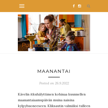
MAANANTAI
Posted on 26.9.2022
Kävelin itkuhälyttimen kohinaa kuunnellen
maanantaiaamupäivän muina naisina
kylpyhuoneeseen. Kliksautin valmiiksi tulleen