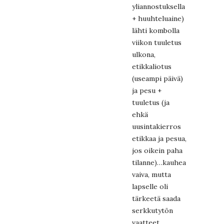
yliannostuksella
+ huuhteluaine)
lähti kombolla
viikon tuuletus
ulkona,
etikkaliotus
(useampi päivä)
ja pesu +
tuuletus (ja
ehkä
uusintakierros
etikkaa ja pesua,
jos oikein paha
tilanne)…kauhea
vaiva, mutta
lapselle oli
tärkeetä saada
serkkutytön
vaatteet