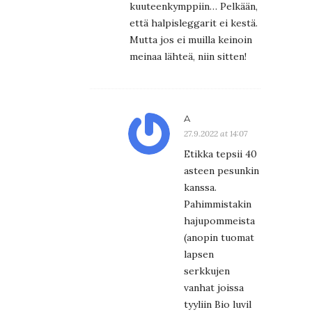
kuuteenkymppiin… Pelkään,
että halpisleggarit ei kestä.
Mutta jos ei muilla keinoin
meinaa lähteä, niin sitten!
A
27.9.2022 at 14:07
Etikka tepsii 40
asteen pesunkin
kanssa.
Pahimmistakin
hajupommeista
(anopin tuomat
lapsen
serkkujen
vanhat joissa
tyyliin Bio luvil