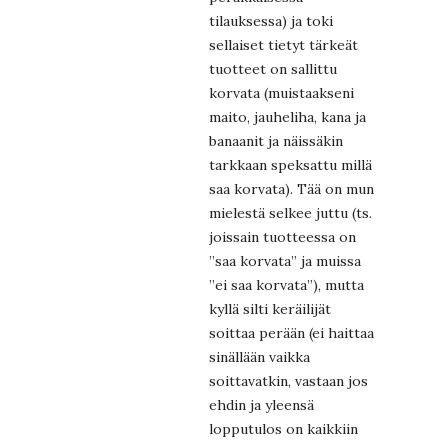
tilauksessa) ja toki
sellaiset tietyt tärkeät
tuotteet on sallittu
korvata (muistaakseni
maito, jauheliha, kana ja
banaanit ja näissäkin
tarkkaan speksattu millä
saa korvata). Tää on mun
mielestä selkee juttu (ts.
joissain tuotteessa on
”saa korvata” ja muissa
”ei saa korvata”), mutta
kyllä silti keräilijät
soittaa perään (ei haittaa
sinällään vaikka
soittavatkin, vastaan jos
ehdin ja yleensä
lopputulos on kaikkiin