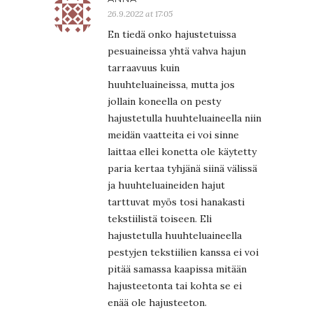
26.9.2022 at 17:05
En tiedä onko hajustetuissa
pesuaineissa yhtä vahva hajun
tarraavuus kuin
huuhteluaineissa, mutta jos
jollain koneella on pesty
hajustetulla huuhteluaineella niin
meidän vaatteita ei voi sinne
laittaa ellei konetta ole käytetty
paria kertaa tyhjänä siinä välissä
ja huuhteluaineiden hajut
tarttuvat myös tosi hanakasti
tekstiilistä toiseen. Eli
hajustetulla huuhteluaineella
pestyjen tekstiilien kanssa ei voi
pitää samassa kaapissa mitään
hajusteetonta tai kohta se ei
enää ole hajusteeton.