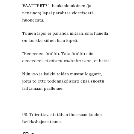
VAATTEET?”
, haukankuuloinen (ja -
nenäinen) lapsi parahtaa viereisestä
huoneesta.
Toinen lapsi ei parahda mitään, sillä hänellä
on kurkku siihen liian kipeä.
”Eeeeeeen, ööööh. Tota ööööh niin
eeeeeeeei,
aikuisten vaatteita vaan
, ei hätää.”
Niin joo ja kaikki teidän mustat leggarit,
joita te ette todennäköisesti enää suostu
laittamaan päällenne.
PS. Toivottavasti tähän flunssaan kuuluu
heikkohajuaistisuus.