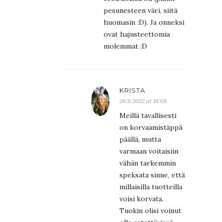
pesunesteen väri, siitä
huomasin :D). Ja onneksi
ovat hajusteettomia
molemmat :D
KRISTA
26.9.2022 at 19:08
Meillä tavallisesti
on korvaamistäppä
päällä, mutta
varmaan voitaisiin
vähän tarkemmin
speksata sinne, että
millaisilla tuotteilla
voisi korvata.
Tuokin olisi voinut