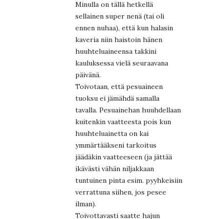
Minulla on tällä hetkellä
sellainen super nenä (tai oli
ennen nuhaa), että kun halasin
kaveria niin haistoin hänen
huuhteluaineensa takkini
kauluksessa vielä seuraavana
päivänä.
Toivotaan, että pesuaineen
tuoksu ei jämähdä samalla
tavalla. Pesuainehan huuhdellaan
kuitenkin vaatteesta pois kun
huuhteluainetta on kai
ymmärtääkseni tarkoitus
jäädäkin vaatteeseen (ja jättää
ikävästi vähän niljakkaan
tuntuinen pinta esim. pyyhkeisiin
verrattuna siihen, jos pesee
ilman).
Toivottavasti saatte hajun