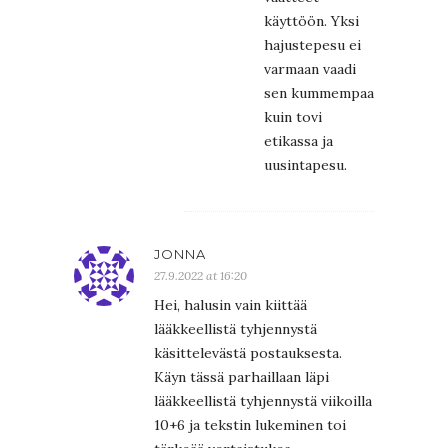
käyttöön. Yksi
hajustepesu ei
varmaan vaadi
sen kummempaa
kuin tovi
etikassa ja
uusintapesu.
JONNA
27.9.2022 at 16:20
Hei, halusin vain kiittää
lääkkeellistä tyhjennystä
käsittelevästä postauksesta.
Käyn tässä parhaillaan läpi
lääkkeellistä tyhjennystä viikoilla
10+6 ja tekstin lukeminen toi