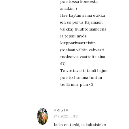
poistossa koneesta
ainakin :)
Itse käytän sama etikka
(eli se perus Rajamäen
vaikka) huuhteluaineena
ja tepsii myös
kirpparivaatteisiin
(tosiaan vältän vahvasti
tuoksuvia vaatteita aina
:D).
Toivottavasti tämä hajun
poisto homma hoituu
teillä mm. pian <3
KRISTA
27.9.2022 at 11:21
Jaiks en tiedä, uskaltaisinko