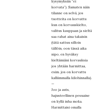
kysymyksiin ”ei
korvata”). Samaten näin
tilanne on selvä, jos
tuotteita on korvattu
kun on korvauskielto,
valitus kauppaan ja sieltä
saa rahat aina takaisin
(tätä sattuu silloin
tällöin, oon tässä aika
nipo, en hyväksy
kieltämiäni korvauksia
jos yhtään harmittaa,
esim. jos on korvattu
kalliimmalla kilohinnalla).
—
Joo ja auts,
hajusteellinen pesuaine
on kyllä inha moka.
Harmittaisi omalla