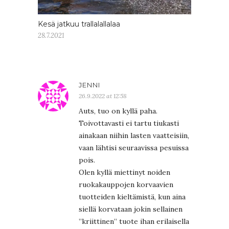
Kesä jatkuu trallalallalaa
28.7.2021
JENNI
26.9.2022 at 12:58
Auts, tuo on kyllä paha.
Toivottavasti ei tartu tiukasti
ainakaan niihin lasten vaatteisiin,
vaan lähtisi seuraavissa pesuissa
pois.
Olen kyllä miettinyt noiden
ruokakauppojen korvaavien
tuotteiden kieltämistä, kun aina
siellä korvataan jokin sellainen
”kriittinen” tuote ihan erilaisella