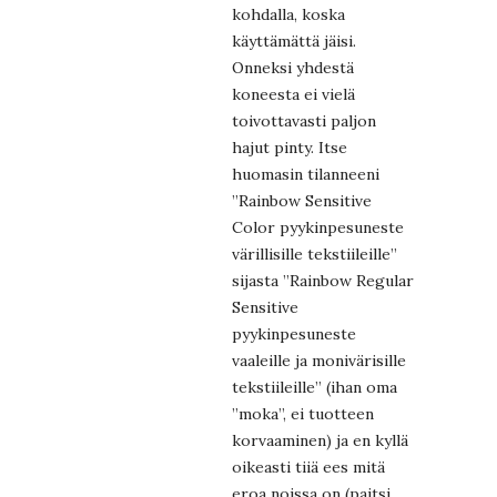
kohdalla, koska
käyttämättä jäisi.
Onneksi yhdestä
koneesta ei vielä
toivottavasti paljon
hajut pinty. Itse
huomasin tilanneeni
”Rainbow Sensitive
Color pyykinpesuneste
värillisille tekstiileille”
sijasta ”Rainbow Regular
Sensitive
pyykinpesuneste
vaaleille ja monivärisille
tekstiileille” (ihan oma
”moka”, ei tuotteen
korvaaminen) ja en kyllä
oikeasti tiiä ees mitä
eroa noissa on (paitsi