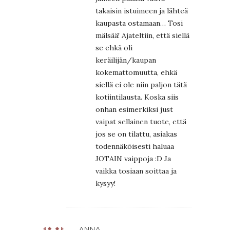
takaisin istuimeen ja lähteä
kaupasta ostamaan… Tosi
mälsää! Ajateltiin, että siellä
se ehkä oli
keräilijän/kaupan
kokemattomuutta, ehkä
siellä ei ole niin paljon tätä
kotiintilausta. Koska siis
onhan esimerkiksi just
vaipat sellainen tuote, että
jos se on tilattu, asiakas
todennäköisesti haluaa
JOTAIN vaippoja :D Ja
vaikka tosiaan soittaa ja
kysyy!
ANNA