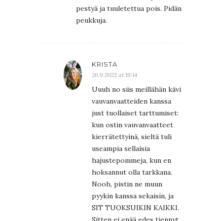
pestyä ja tuuletettua pois. Pidän
peukkuja.
KRISTA
26.9.2022 at 19:14
Uuuh no siis meillähän kävi
vauvanvaatteiden kanssa
just tuollaiset tarttumiset:
kun ostin vauvanvaatteet
kierrätettyinä, sieltä tuli
useampia sellaisia
hajustepommeja, kun en
hoksannut olla tarkkana.
Nooh, pistin ne muun
pyykin kanssa sekaisin, ja
SIT TUOKSUIKIN KAIKKI.
Sitten ei enää edes tiennyt,