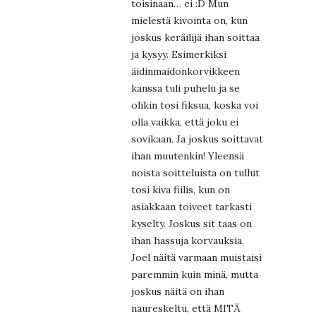
toisinaan… ei :D Mun
mielestä kivointa on, kun
joskus keräilijä ihan soittaa
ja kysyy. Esimerkiksi
äidinmaidonkorvikkeen
kanssa tuli puhelu ja se
olikin tosi fiksua, koska voi
olla vaikka, että joku ei
sovikaan. Ja joskus soittavat
ihan muutenkin! Yleensä
noista soitteluista on tullut
tosi kiva fiilis, kun on
asiakkaan toiveet tarkasti
kyselty. Joskus sit taas on
ihan hassuja korvauksia,
Joel näitä varmaan muistaisi
paremmin kuin minä, mutta
joskus näitä on ihan
naureskeltu, että MITÄ