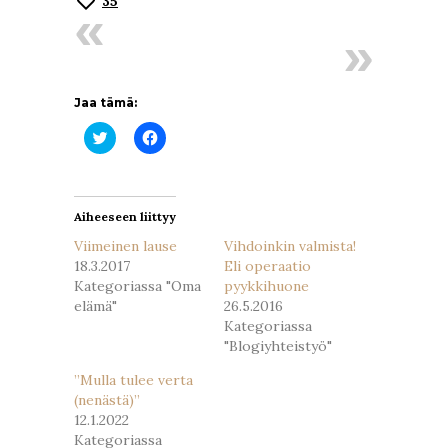
35
Jaa tämä:
Jaa
Jaa
Twitterissä(Avautuu
Facebookissa(Avautuu
uudessa
uudessa
ikkunassa)
ikkunassa)
Aiheeseen liittyy
Viimeinen lause
Vihdoinkin valmista!
18.3.2017
Eli operaatio
Kategoriassa "Oma
pyykkihuone
elämä"
26.5.2016
Kategoriassa
"Blogiyhteistyö"
”Mulla tulee verta
(nenästä)”
12.1.2022
Kategoriassa