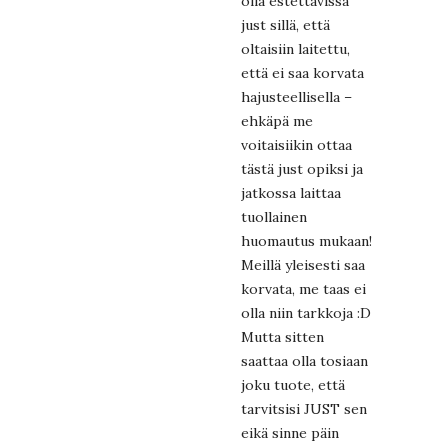
olla estettävissä
just sillä, että
oltaisiin laitettu,
että ei saa korvata
hajusteellisella –
ehkäpä me
voitaisiikin ottaa
tästä just opiksi ja
jatkossa laittaa
tuollainen
huomautus mukaan!
Meillä yleisesti saa
korvata, me taas ei
olla niin tarkkoja :D
Mutta sitten
saattaa olla tosiaan
joku tuote, että
tarvitsisi JUST sen
eikä sinne päin