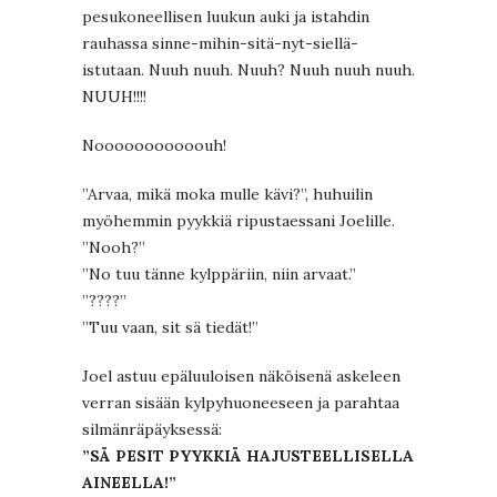
pesukoneellisen luukun auki ja istahdin
rauhassa sinne-mihin-sitä-nyt-siellä-
istutaan. Nuuh nuuh. Nuuh? Nuuh nuuh nuuh.
NUUH!!!!
Nooooooooooouh!
”Arvaa, mikä moka mulle kävi?”, huhuilin
myöhemmin pyykkiä ripustaessani Joelille.
”Nooh?”
”No tuu tänne kylppäriin, niin arvaat.”
”????”
”Tuu vaan, sit sä tiedät!”
Joel astuu epäluuloisen näköisenä askeleen
verran sisään kylpyhuoneeseen ja parahtaa
silmänräpäyksessä:
”SÄ PESIT PYYKKIÄ HAJUSTEELLISELLA
AINEELLA!”