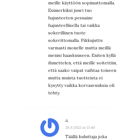
meille käyttöön sopimattomalla.
Esimerkiksi juuri tuo
hajusteeton pesuaine
hajusteellisella tai vaikka
sokerillinen tuote
sokerittomalla. Pikkujuttu
varmasti monelle mutta meillä
menisi haaskuuseen. Eniten kyllä
ihmettelen, että meille soitettiin,
että saako vaipat vaihtaa toiseen
mutta muista tuotteista ei
kysytty vaikka korvaavuuksia oli
tehty.
A
26.9.2022 at 13:40
Täällä kuluttaja joka