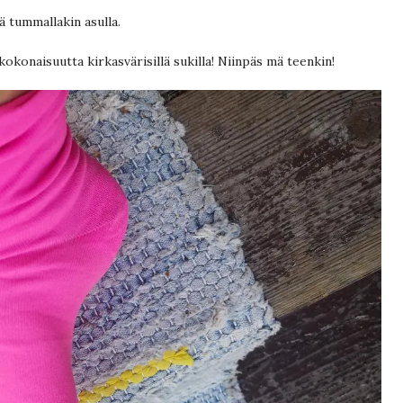
lä tummallakin asulla.
okonaisuutta kirkasvärisillä sukilla! Niinpäs mä teenkin!