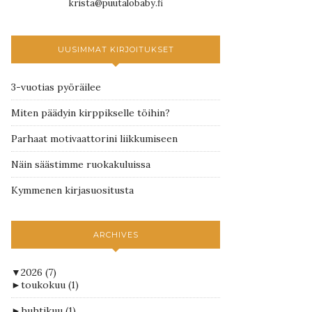
krista@puutalobaby.fi
UUSIMMAT KIRJOITUKSET
3-vuotias pyöräilee
Miten päädyin kirppikselle töihin?
Parhaat motivaattorini liikkumiseen
Näin säästimme ruokakuluissa
Kymmenen kirjasuositusta
ARCHIVES
▼
2026
(7)
►
toukokuu
(1)
►
huhtikuu
(1)