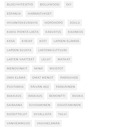
BLOGIYHTEISTYÖ
BOLLYWOOD
DIY
ESPANJA
HARRASTUKSET
HYVÄNTEKEVÄISYYS
HÖPÖHÖPÖ
JOULU
KAKSI PIENTÄ LASTA
KASVATUS
KAUNEUS
KESÄ
KIRJAT
KOTI
LAPSEN ELÄMÄÄ
LAPSEN SUUSTA
LASTENKULTTUURI
LASTEN VAATTEET
LELUT
MATKAT
MENOVINKIT
MINÄ
MUISTOT
OMA ELÄMÄ
OMAT MENOT
PARISUHDE
PUUTARHA
PÄIVÄN ASU
PÄÄSIÄINEN
RAKKAUS
RASKAUS
REMONTTI
RUOKA
SAIRAANA
SIIVOAMINEN
SISUSTAMINEN
SUOSITTELUT
SYVÄLLISTÄ
TALVI
VANHEMMUUS
VAUVAELÄMÄÄ