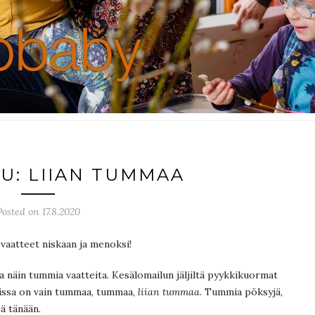
SU: LIIAN TUMMAA
Posted on 17.8.2020
 vaatteet niskaan ja menoksi!
a näin tummia vaatteita. Kesälomailun jäljiltä pyykkikuormat
eissa on vain tummaa, tummaa,
liian tummaa
. Tummia pöksyjä,
ä tänään.