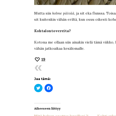
Mutta siis
kolme päivää
, ja sit eka flunssa. Toi
sit kuitenkin vähän eriltä, kun osuu oikesti kohd
Kohtalontovereita?
Kotona me ollaan siis ainakin vielä tämä viikko, 
vähän jatkoaikaa kesälomalle.
19
Jaa tämä:
Jaa
Jaa
Twitterissä(Avautuu
Facebookissa(Avautuu
uudessa
uudessa
ikkunassa)
ikkunassa)
Aiheeseen liittyy
Mitä haluan opettaa lapsilleni 2:
Kohti arke