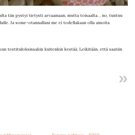
saalta tän pystyi tietysti arvaamaan, mutta toisaalta… no, tuntuu
alle. Ja some-otannallani me ei todellakaan olla ainoita.
kun testituloksissakin kuitenkin kestää. Leikitään, että saatiin
a (ylihuomenna)
Rengas puhkesi – JESH!