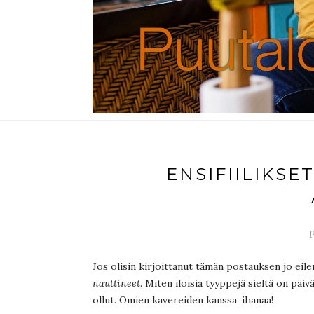
ENSIFIILIKSE
P
Jos olisin kirjoittanut tämän postauksen jo eilen
nauttineet
. Miten iloisia tyyppejä sieltä on pä
ollut. Omien kavereiden kanssa, ihanaa!