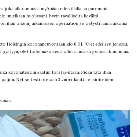
s, joka alkoi ministi myöhään eilen illalla, ja paremmin
e juurikaan huolissani, hyvin tavalliselta lievältä
e on ihan oikein) aikamoisen operaation se tietysti näinä aikoina
oitto Helsingin koronaneuvontaan klo 8:01.
”Olet edelleen jonossa,
t pystyyn, olet todennäköisesti ollut samassa jonossa kuin minä.
aika koronatestiin saatiin torstai-iltaan. Pidän tätä ihan
 paljon. Nyt se testi otetaan 3 vuorokautta ensioireiden
kauan.