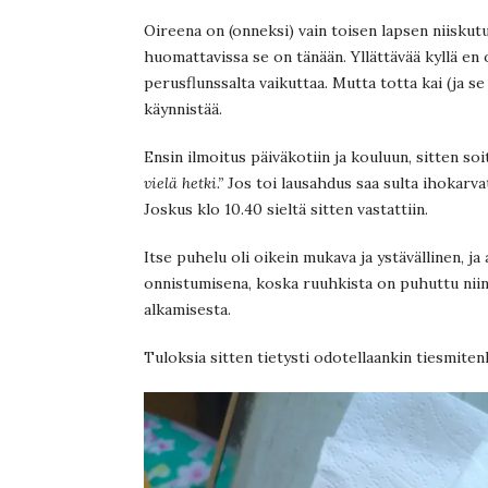
Oireena on (onneksi) vain toisen lapsen niiskutu
huomattavissa se on tänään. Yllättävää kyllä en ol
perusflunssalta vaikuttaa. Mutta totta kai (ja s
käynnistää.
Ensin ilmoitus päiväkotiin ja kouluun, sitten s
vielä hetki.”
Jos toi lausahdus saa sulta ihokarva
Joskus klo 10.40 sieltä sitten vastattiin.
Itse puhelu oli oikein mukava ja ystävällinen, ja 
onnistumisena, koska ruuhkista on puhuttu niin
alkamisesta.
Tuloksia sitten tietysti odotellaankin tiesmiten