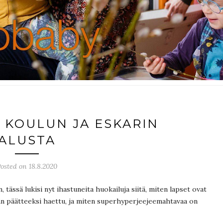
T KOULUN JA ESKARIN
ALUSTA
osted on 18.8.2020
, tässä lukisi nyt ihastuneita huokailuja siitä, miten lapset ovat
ivän päätteeksi haettu, ja miten superhyperjeejeemahtavaa on