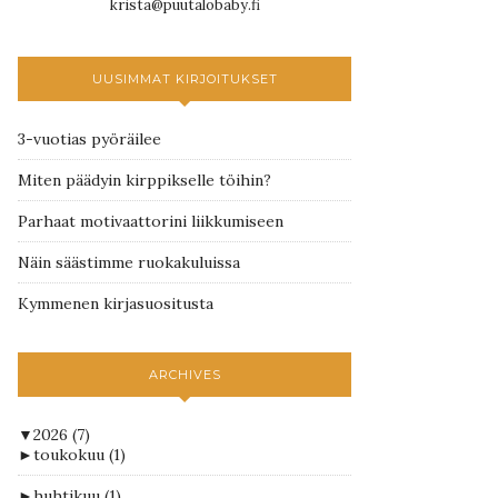
krista@puutalobaby.fi
UUSIMMAT KIRJOITUKSET
3-vuotias pyöräilee
Miten päädyin kirppikselle töihin?
Parhaat motivaattorini liikkumiseen
Näin säästimme ruokakuluissa
Kymmenen kirjasuositusta
ARCHIVES
▼
2026
(7)
►
toukokuu
(1)
►
huhtikuu
(1)