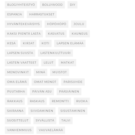
BLOGIYHTEISTYÖ
BOLLYWOOD
DIY
ESPANJA
HARRASTUKSET
HYVÄNTEKEVÄISYYS
HÖPÖHÖPÖ
JOULU
KAKSI PIENTÄ LASTA
KASVATUS
KAUNEUS
KESÄ
KIRJAT
KOTI
LAPSEN ELÄMÄÄ
LAPSEN SUUSTA
LASTENKULTTUURI
LASTEN VAATTEET
LELUT
MATKAT
MENOVINKIT
MINÄ
MUISTOT
OMA ELÄMÄ
OMAT MENOT
PARISUHDE
PUUTARHA
PÄIVÄN ASU
PÄÄSIÄINEN
RAKKAUS
RASKAUS
REMONTTI
RUOKA
SAIRAANA
SIIVOAMINEN
SISUSTAMINEN
SUOSITTELUT
SYVÄLLISTÄ
TALVI
VANHEMMUUS
VAUVAELÄMÄÄ