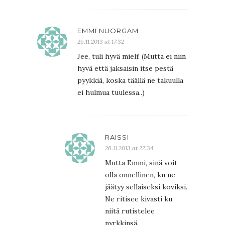
EMMI NUORGAM
26.11.2013 at 17:32
Jee, tuli hyvä mieli! (Mutta ei niin
hyvä että jaksaisin itse pestä
pyykkiä, koska täällä ne takuulla
ei hulmua tuulessa..)
RAISSI
26.11.2013 at 22:34
Mutta Emmi, sinä voit
olla onnellinen, ku ne
jäätyy sellaiseksi koviksi.
Ne ritisee kivasti ku
niitä rutistelee
nyrkkinsä.