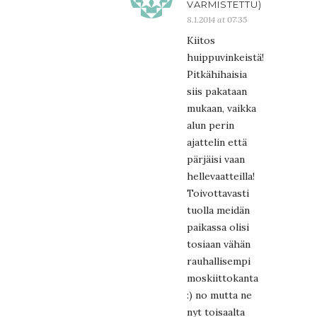
VARMISTETTU)
8.1.2014 at 07:35
Kiitos
huippuvinkeistä!
Pitkähihaisia
siis pakataan
mukaan, vaikka
alun perin
ajattelin että
pärjäisi vaan
hellevaatteilla!
Toivottavasti
tuolla meidän
paikassa olisi
tosiaan vähän
rauhallisempi
moskiittokanta
:) no mutta ne
nyt toisaalta