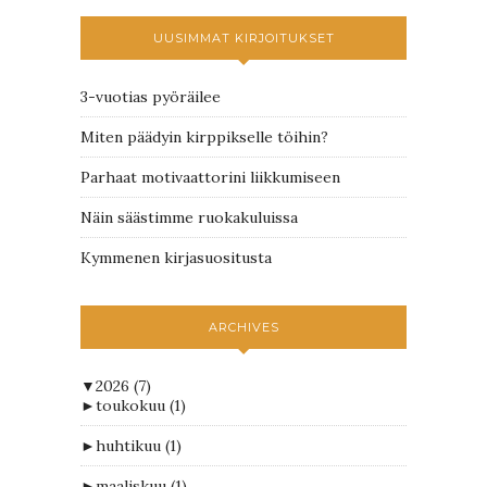
UUSIMMAT KIRJOITUKSET
3-vuotias pyöräilee
Miten päädyin kirppikselle töihin?
Parhaat motivaattorini liikkumiseen
Näin säästimme ruokakuluissa
Kymmenen kirjasuositusta
ARCHIVES
▼
2026
(7)
►
toukokuu
(1)
►
huhtikuu
(1)
►
maaliskuu
(1)