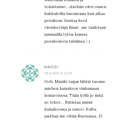
toisistanne….itsehän olen onnen
kukkuloilla huomenna kun alkaa
pesukone huutaa kerä
värinkerääjä liinat…me taidetaan
jammailla tytön kanssa
pesukoneen tahdissa :-)
RAISSI
26.11.2013 at 22:29
Ooh. Minäki taijan lähtiä tuonne
miehen kainaloon vinkumaan
lomareissua. Tiiän kyllä jo mitä
se tekee… Rutistaa minut
kainaloonsa ja sanoo: Kulta,
justhan me oltiin Ruotsissa. :D