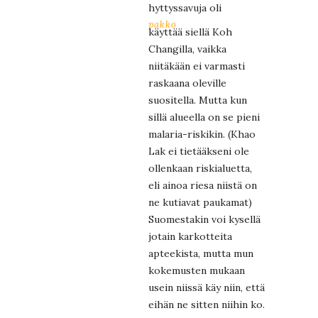
hyttyssavuja oli
pakko
käyttää siellä Koh
Changilla, vaikka
niitäkään ei varmasti
raskaana oleville
suositella. Mutta kun
sillä alueella on se pieni
malaria-riskikin. (Khao
Lak ei tietääkseni ole
ollenkaan riskialuetta,
eli ainoa riesa niistä on
ne kutiavat paukamat)
Suomestakin voi kysellä
jotain karkotteita
apteekista, mutta mun
kokemusten mukaan
usein niissä käy niin, että
eihän ne sitten niihin ko.