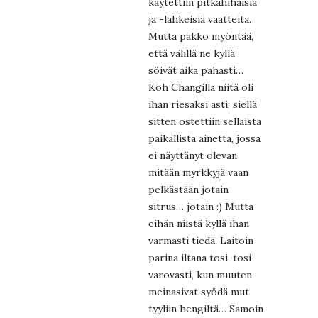
käytettiin pitkähihaisia
ja -lahkeisia vaatteita.
Mutta pakko myöntää,
että välillä ne kyllä
söivät aika pahasti…
Koh Changilla niitä oli
ihan riesaksi asti; siellä
sitten ostettiin sellaista
paikallista ainetta, jossa
ei näyttänyt olevan
mitään myrkkyjä vaan
pelkästään jotain
sitrus… jotain :) Mutta
eihän niistä kyllä ihan
varmasti tiedä. Laitoin
parina iltana tosi-tosi
varovasti, kun muuten
meinasivat syödä mut
tyyliin hengiltä… Samoin