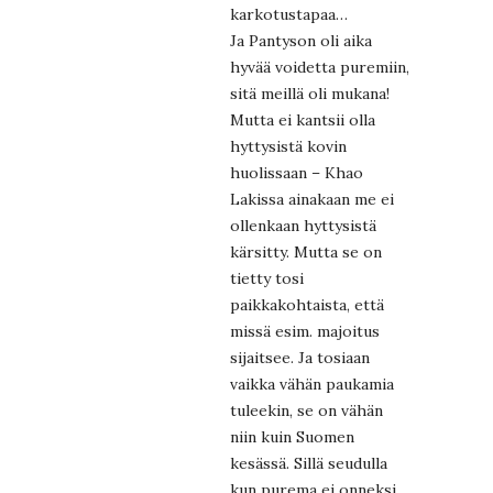
karkotustapaa…
Ja Pantyson oli aika
hyvää voidetta puremiin,
sitä meillä oli mukana!
Mutta ei kantsii olla
hyttysistä kovin
huolissaan – Khao
Lakissa ainakaan me ei
ollenkaan hyttysistä
kärsitty. Mutta se on
tietty tosi
paikkakohtaista, että
missä esim. majoitus
sijaitsee. Ja tosiaan
vaikka vähän paukamia
tuleekin, se on vähän
niin kuin Suomen
kesässä. Sillä seudulla
kun purema ei onneksi