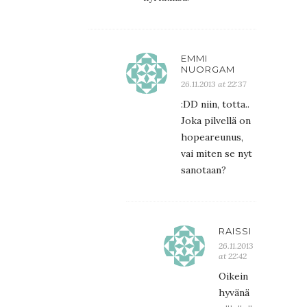
EMMI
NUORGAM
26.11.2013 at 22:37
:DD niin, totta..
Joka pilvellä on
hopeareunus,
vai miten se nyt
sanotaan?
RAISSI
26.11.2013
at 22:42
Oikein
hyvänä