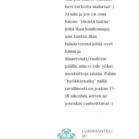
heti tarkoita malariaa! :)
Ai niin ja jos on oma
huone ”tiivistä laatua”
(eikä ihan bambumaja),
niin kantsii illan
hämärtyessä pitää ovet
kiinni ja
ilmastointi/tuuletin
päällä, niin ei tule yöksi
moskiittoja sisään. Pahin
”hyökkäysaika” niillä
tavallisesti on joskus 17-
18 aikoihin, sitten ne
jotenkin rauhoittuvat :)
LUMIMANTELI
(EI