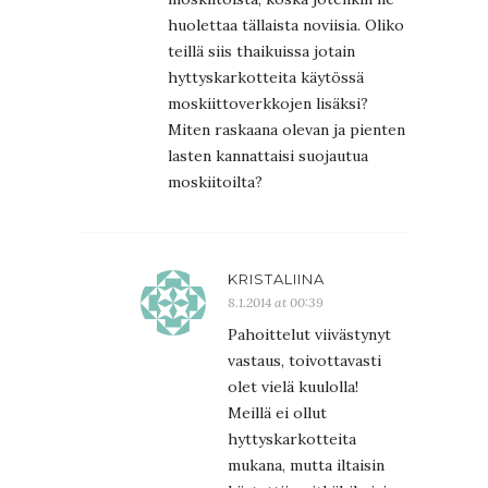
huolettaa tällaista noviisia. Oliko
teillä siis thaikuissa jotain
hyttyskarkotteita käytössä
moskiittoverkkojen lisäksi?
Miten raskaana olevan ja pienten
lasten kannattaisi suojautua
moskiitoilta?
KRISTALIINA
8.1.2014 at 00:39
Pahoittelut viivästynyt
vastaus, toivottavasti
olet vielä kuulolla!
Meillä ei ollut
hyttyskarkotteita
mukana, mutta iltaisin