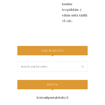
kuuluu
tropiikkiin :)
eihän niitä täällä
+5 ole..
HAE BLOGISTA
KRISTA
krista@puutalobaby.fi