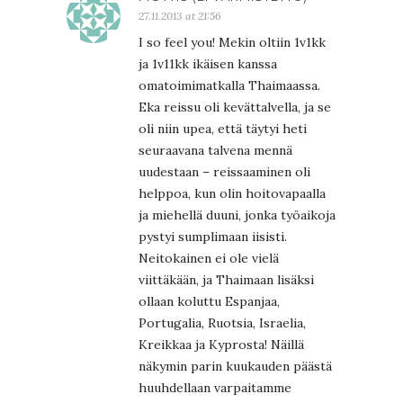
27.11.2013 at 21:56
I so feel you! Mekin oltiin 1v1kk
ja 1v11kk ikäisen kanssa
omatoimimatkalla Thaimaassa.
Eka reissu oli kevättalvella, ja se
oli niin upea, että täytyi heti
seuraavana talvena mennä
uudestaan – reissaaminen oli
helppoa, kun olin hoitovapaalla
ja miehellä duuni, jonka työaikoja
pystyi sumplimaan iisisti.
Neitokainen ei ole vielä
viittäkään, ja Thaimaan lisäksi
ollaan koluttu Espanjaa,
Portugalia, Ruotsia, Israelia,
Kreikkaa ja Kyprosta! Näillä
näkymin parin kuukauden päästä
huuhdellaan varpaitamme