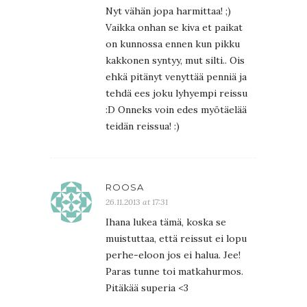
Nyt vähän jopa harmittaa! ;)
Vaikka onhan se kiva et paikat
on kunnossa ennen kun pikku
kakkonen syntyy, mut silti.. Ois
ehkä pitänyt venyttää penniä ja
tehdä ees joku lyhyempi reissu
:D Onneks voin edes myötäelää
teidän reissua! :)
ROOSA
26.11.2013 at 17:31
Ihana lukea tämä, koska se
muistuttaa, että reissut ei lopu
perhe-eloon jos ei halua. Jee!
Paras tunne toi matkahurmos.
Pitäkää superia <3