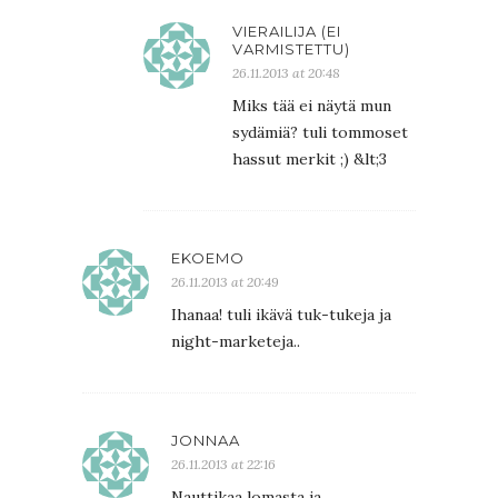
VIERAILIJA (EI
VARMISTETTU)
26.11.2013 at 20:48
Miks tää ei näytä mun
sydämiä? tuli tommoset
hassut merkit ;) &lt;3
EKOEMO
26.11.2013 at 20:49
Ihanaa! tuli ikävä tuk-tukeja ja
night-marketeja..
JONNAA
26.11.2013 at 22:16
Nauttikaa lomasta ja