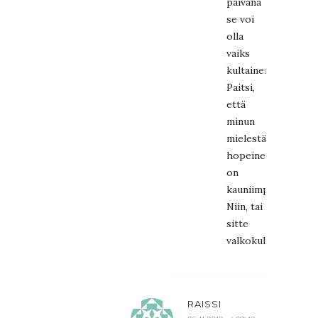
päivänä
se voi
olla
vaiks
kultainen.
Paitsi,
että
minun
mielestä
hopeinen
on
kauniimpi.
Niin, tai
sitte
valkokultainen.
RAISSI