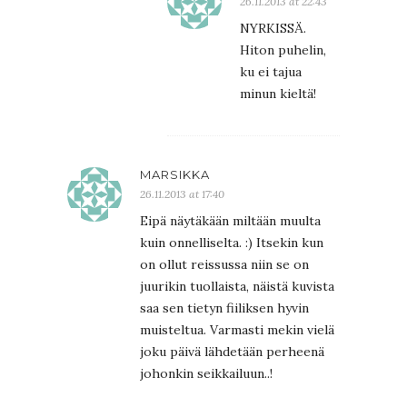
26.11.2013 at 22:43
NYRKISSÄ.
Hiton puhelin,
ku ei tajua
minun kieltä!
MARSIKKA
26.11.2013 at 17:40
Eipä näytäkään miltään muulta
kuin onnelliselta. :) Itsekin kun
on ollut reissussa niin se on
juurikin tuollaista, näistä kuvista
saa sen tietyn fiiliksen hyvin
muisteltua. Varmasti mekin vielä
joku päivä lähdetään perheenä
johonkin seikkailuun..!