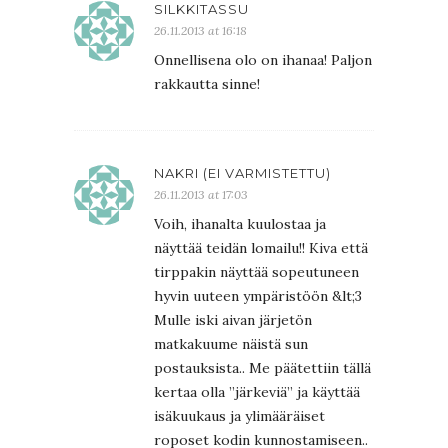
SILKKITASSU
26.11.2013 at 16:18
Onnellisena olo on ihanaa! Paljon
rakkautta sinne!
NAKRI (EI VARMISTETTU)
26.11.2013 at 17:03
Voih, ihanalta kuulostaa ja
näyttää teidän lomailu!! Kiva että
tirppakin näyttää sopeutuneen
hyvin uuteen ympäristöön &lt;3
Mulle iski aivan järjetön
matkakuume näistä sun
postauksista.. Me päätettiin tällä
kertaa olla ”järkeviä” ja käyttää
isäkuukaus ja ylimääräiset
roposet kodin kunnostamiseen..