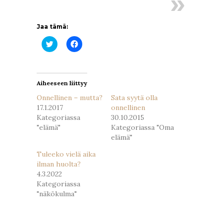
Jaa tämä:
Jaa
Jaa
Twitterissä(Avautuu
Facebookissa(Avautuu
uudessa
uudessa
ikkunassa)
ikkunassa)
Aiheeseen liittyy
Onnellinen – mutta?
Sata syytä olla
17.1.2017
onnellinen
Kategoriassa
30.10.2015
"elämä"
Kategoriassa "Oma
elämä"
Tuleeko vielä aika
ilman huolta?
4.3.2022
Kategoriassa
"näkökulma"