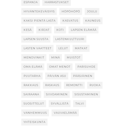
ESPANJA
HARRASTUKSET
HYVÄNTEKEVÄISYYS
HÖPÖHÖPÖ
JOULU
KAKSI PIENTÄ LASTA
KASVATUS
KAUNEUS
KESÄ
KIRJAT
KOTI
LAPSEN ELÄMÄÄ
LAPSEN SUUSTA
LASTENKULTTUURI
LASTEN VAATTEET
LELUT
MATKAT
MENOVINKIT
MINÄ
MUISTOT
OMA ELÄMÄ
OMAT MENOT
PARISUHDE
PUUTARHA
PÄIVÄN ASU
PÄÄSIÄINEN
RAKKAUS
RASKAUS
REMONTTI
RUOKA
SAIRAANA
SIIVOAMINEN
SISUSTAMINEN
SUOSITTELUT
SYVÄLLISTÄ
TALVI
VANHEMMUUS
VAUVAELÄMÄÄ
YHTEISKUNTA