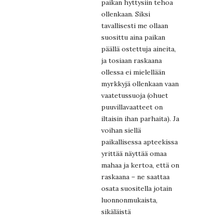
paikan hyttysiin tehoa
ollenkaan. Siksi
tavallisesti me ollaan
suosittu aina paikan
päällä ostettuja aineita,
ja tosiaan raskaana
ollessa ei mielellään
myrkkyjä ollenkaan vaan
vaatetussuoja (ohuet
puuvillavaatteet on
iltaisin ihan parhaita). Ja
voihan siellä
paikallisessa apteekissa
yrittää näyttää omaa
mahaa ja kertoa, että on
raskaana – ne saattaa
osata suositella jotain
luonnonmukaista,
sikäläistä