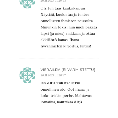
26.11.2013 at 20:43
Oh, tuli taas kaukokaipuu.
Näyttää, kuulostaa ja tuntuu
onnellisten ihmisten reissulta.
Minunkin tekisi niin mieli pakata
lapsi (ja mies) rinkkaan ja ottaa
äkkilähtö kauas. Ihana
hyvänmielen kirjoitus, kiitos!
VIERAILIJA (EI VARMISTETTU)
26.11.2013 at 20:47
Iso &lt;3 Tuli itsellekin
onnellinen olo. Oot ihana, ja
koko teidän perhe. Mahtavaa
lomailua, nauttikaa &lt;3