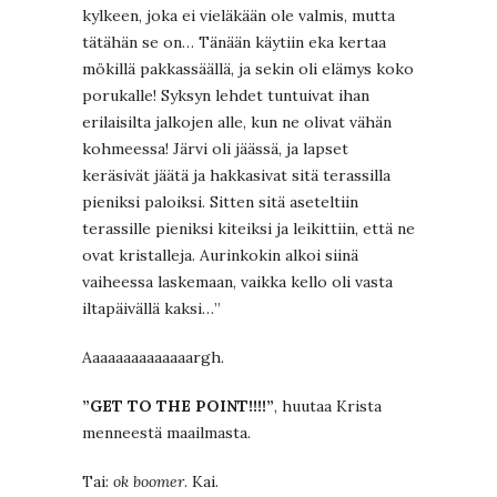
kylkeen, joka ei vieläkään ole valmis, mutta
tätähän se on… Tänään käytiin eka kertaa
mökillä pakkassäällä, ja sekin oli elämys koko
porukalle! Syksyn lehdet tuntuivat ihan
erilaisilta jalkojen alle, kun ne olivat vähän
kohmeessa! Järvi oli jäässä, ja lapset
keräsivät jäätä ja hakkasivat sitä terassilla
pieniksi paloiksi. Sitten sitä aseteltiin
terassille pieniksi kiteiksi ja leikittiin, että ne
ovat kristalleja. Aurinkokin alkoi siinä
vaiheessa laskemaan, vaikka kello oli vasta
iltapäivällä kaksi…”
Aaaaaaaaaaaaaargh.
”GET TO THE POINT!!!!”
, huutaa Krista
menneestä maailmasta.
Tai:
ok boomer
. Kai.