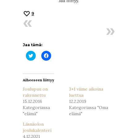
Jää liittyy.
9
Jaa tämä:
Jaa
Jaa
Twitterissä(Avautuu
Facebookissa(Avautuu
uudessa
uudessa
ikkunassa)
ikkunassa)
Aiheeseen liittyy
Joulupuu on
3+1 viime aikoina
rakennettu
luettua
15.12.2016
12.2.2019
Kategoriassa
Kategoriassa "Oma
"elämä"
elämä"
Läsnäolon
joulukalenteri
4.12.2021