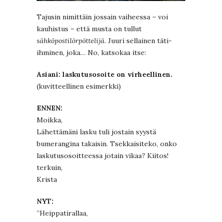
Tajusin nimittäin jossain vaiheessa – voi
kauhistus – että musta on tullut
sähköpostilörpöttelijä
. Juuri sellainen täti-
ihminen, joka… No, katsokaa itse:
Asiani: laskutusosoite on virheellinen.
(kuvitteellinen esimerkki)
ENNEN:
Moikka,
Lähettämäni lasku tuli jostain syystä
bumerangina takaisin. Tsekkaisiteko, onko
laskutusosoitteessa jotain vikaa? Kiitos!
terkuin,
Krista
NYT:
”Heippatirallaa,