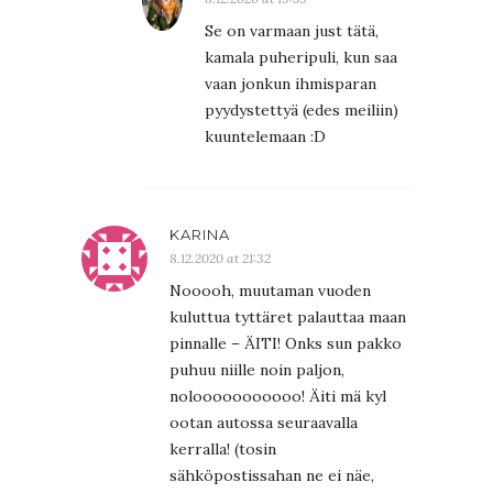
Se on varmaan just tätä,
kamala puheripuli, kun saa
vaan jonkun ihmisparan
pyydystettyä (edes meiliin)
kuuntelemaan :D
KARINA
8.12.2020 at 21:32
Nooooh, muutaman vuoden
kuluttua tyttäret palauttaa maan
pinnalle – ÄITI! Onks sun pakko
puhuu niille noin paljon,
nolooooooooooo! Äiti mä kyl
ootan autossa seuraavalla
kerralla! (tosin
sähköpostissahan ne ei näe,