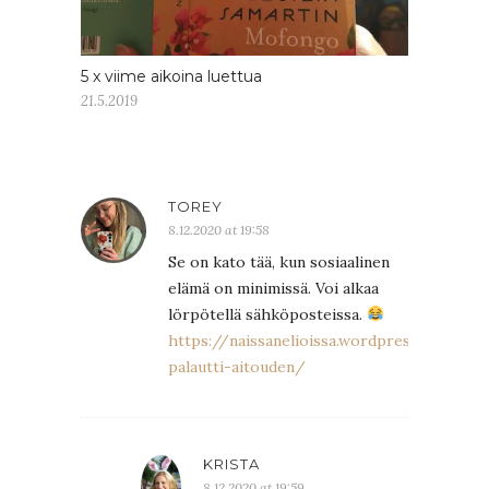
5 x viime aikoina luettua
21.5.2019
TOREY
8.12.2020 at 19:58
Se on kato tää, kun sosiaalinen
elämä on minimissä. Voi alkaa
lörpötellä sähköposteissa.
https://naissanelioissa.wordpress.com/2
palautti-aitouden/
KRISTA
8.12.2020 at 19:59