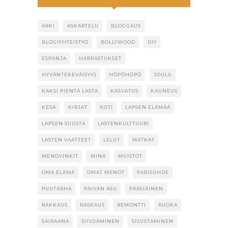
ARKI
ASKARTELU
BLOGGAUS
BLOGIYHTEISTYÖ
BOLLYWOOD
DIY
ESPANJA
HARRASTUKSET
HYVÄNTEKEVÄISYYS
HÖPÖHÖPÖ
JOULU
KAKSI PIENTÄ LASTA
KASVATUS
KAUNEUS
KESÄ
KIRJAT
KOTI
LAPSEN ELÄMÄÄ
LAPSEN SUUSTA
LASTENKULTTUURI
LASTEN VAATTEET
LELUT
MATKAT
MENOVINKIT
MINÄ
MUISTOT
OMA ELÄMÄ
OMAT MENOT
PARISUHDE
PUUTARHA
PÄIVÄN ASU
PÄÄSIÄINEN
RAKKAUS
RASKAUS
REMONTTI
RUOKA
SAIRAANA
SIIVOAMINEN
SISUSTAMINEN