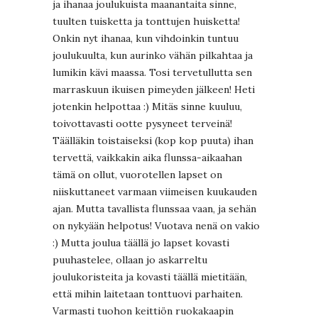
ja ihanaa joulukuista maanantaita sinne,
tuulten tuisketta ja tonttujen huisketta!
Onkin nyt ihanaa, kun vihdoinkin tuntuu
joulukuulta, kun aurinko vähän pilkahtaa ja
lumikin kävi maassa. Tosi tervetullutta sen
marraskuun ikuisen pimeyden jälkeen! Heti
jotenkin helpottaa :) Mitäs sinne kuuluu,
toivottavasti ootte pysyneet terveinä!
Täälläkin toistaiseksi (kop kop puuta) ihan
tervettä, vaikkakin aika flunssa-aikaahan
tämä on ollut, vuorotellen lapset on
niiskuttaneet varmaan viimeisen kuukauden
ajan. Mutta tavallista flunssaa vaan, ja sehän
on nykyään helpotus! Vuotava nenä on vakio
:) Mutta joulua täällä jo lapset kovasti
puuhastelee, ollaan jo askarreltu
joulukoristeita ja kovasti täällä mietitään,
että mihin laitetaan tonttuovi parhaiten.
Varmasti tuohon keittiön ruokakaapin