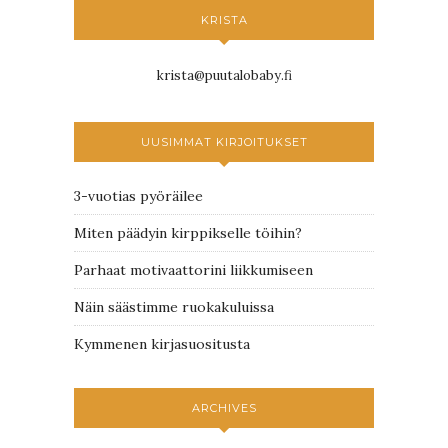
KRISTA
krista@puutalobaby.fi
UUSIMMAT KIRJOITUKSET
3-vuotias pyöräilee
Miten päädyin kirppikselle töihin?
Parhaat motivaattorini liikkumiseen
Näin säästimme ruokakuluissa
Kymmenen kirjasuositusta
ARCHIVES