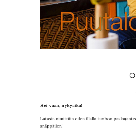
O
Hei vaan, nykyaika!
Latasin nimittäin eilen illalla tuohon paska(ant
snäppäilen!