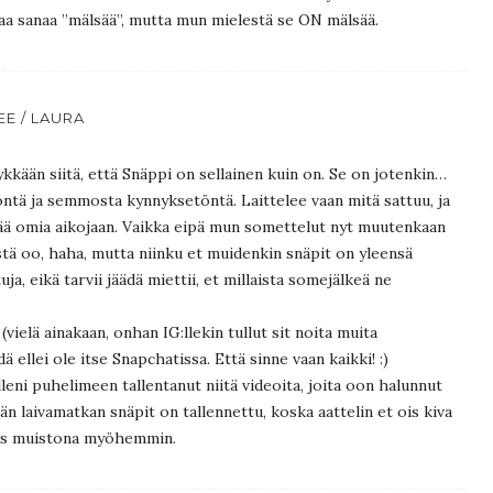
aa sanaa ”mälsää”, mutta mun mielestä se ON mälsää.
E / LAURA
ykkään siitä, että Snäppi on sellainen kuin on. Se on jotenkin…
öntä ja semmosta kynnyksetöntä. Laittelee vaan mitä sattuu, ja
viää omia aikojaan. Vaikka eipä mun somettelut nyt muutenkaan
stä oo, haha, mutta niinku et muidenkin snäpit on yleensä
uja, eikä tarvii jäädä miettii, et millaista somejälkeä ne
 (vielä ainakaan, onhan IG:llekin tullut sit noita muita
ä ellei ole itse Snapchatissa. Että sinne vaan kaikki! :)
lleni puhelimeen tallentanut niitä videoita, joita oon halunnut
än laivamatkan snäpit on tallennettu, koska aattelin et ois kiva
yös muistona myöhemmin.