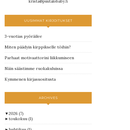
krista@puutalobaby.fi
UUSIMMAT KIRJOITUKSET
3-vuotias pyöräilee
Miten päädyin kirppikselle töihin?
Parhaat motivaattorini liikkumiseen
Näin säästimme ruokakuluissa
Kymmenen kirjasuositusta
ARCHIVES
▼
2026
(7)
►
toukokuu
(1)
►
huhtikuu
(1)