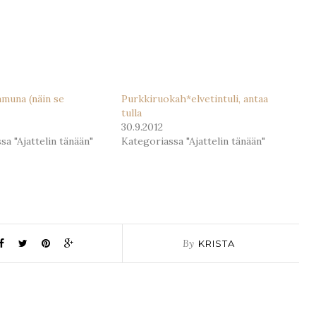
amuna (näin se
Purkkiruokah*elvetintuli, antaa
tulla
30.9.2012
sa "Ajattelin tänään"
Kategoriassa "Ajattelin tänään"
By
KRISTA