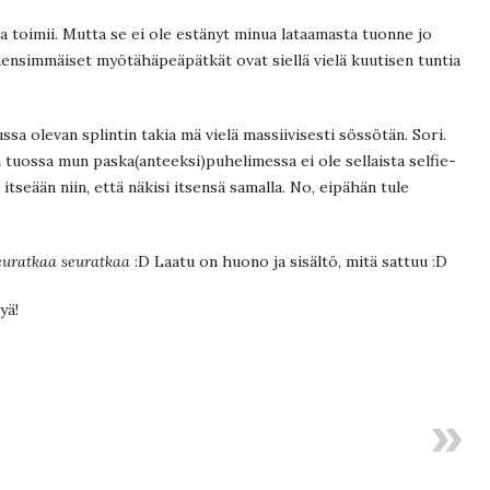
 toimii. Mutta se ei ole estänyt minua lataamasta tuonne jo
simmäiset myötähäpeäpätkät ovat siellä vielä kuutisen tuntia
a olevan splintin takia mä vielä massiivisesti sössötän. Sori.
tä tuossa mun paska(anteeksi)puhelimessa ei ole sellaista selfie-
tseään niin, että näkisi itsensä samalla. No, eipähän tule
euratkaa seuratkaa
:D Laatu on huono ja sisältö, mitä sattuu :D
tyä!