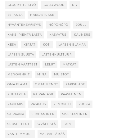
BLOGIYHTEISTYÖ
BOLLYWOOD
DIY
ESPANJA
HARRASTUKSET
HYVÄNTEKEVÄISYYS
HÖPÖHÖPÖ
JOULU
KAKSI PIENTÄ LASTA
KASVATUS
KAUNEUS
KESÄ
KIRJAT
KOTI
LAPSEN ELÄMÄÄ
LAPSEN SUUSTA
LASTENKULTTUURI
LASTEN VAATTEET
LELUT
MATKAT
MENOVINKIT
MINÄ
MUISTOT
OMA ELÄMÄ
OMAT MENOT
PARISUHDE
PUUTARHA
PÄIVÄN ASU
PÄÄSIÄINEN
RAKKAUS
RASKAUS
REMONTTI
RUOKA
SAIRAANA
SIIVOAMINEN
SISUSTAMINEN
SUOSITTELUT
SYVÄLLISTÄ
TALVI
VANHEMMUUS
VAUVAELÄMÄÄ