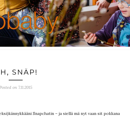
H, SNÄP!
Posted on 7.11.2015
eeksi)kännykkääni Snapchatin – ja siellä mä nyt vaan sit pokkana