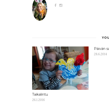
YOU
Päivän s
28.6.2014
Taikalintu
26.1.2016