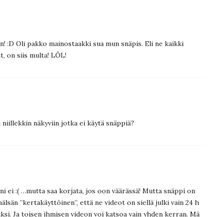
n! :D Oli pakko mainostaakki sua mun snäpis. Eli ne kaikki
t, on siis multa! LÖL!
 niillekkin näkyviin jotka ei käytä snäppiä?
ni ei :( …mutta saa korjata, jos oon väärässä! Mutta snäppi on
älsän ”kertakäyttöinen”, että ne videot on siellä julki vain 24 h
joiksi. Ja toisen ihmisen videon voi katsoa vain yhden kerran. Mä