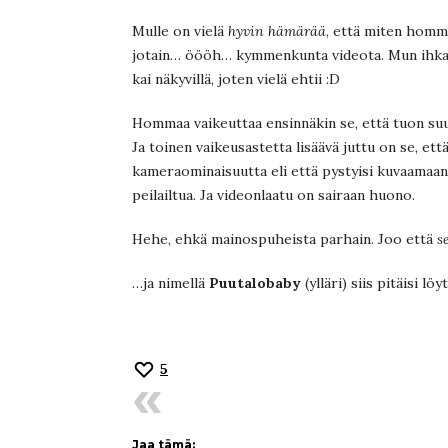
Mulle on vielä
hyvin hämärää
, että miten homma
jotain… öööh… kymmenkunta videota. Mun ihkaen
kai näkyvillä, joten vielä ehtii :D
Hommaa vaikeuttaa ensinnäkin se, että tuon suuss
Ja toinen vaikeusastetta lisäävä juttu on se, et
kameraominaisuutta eli että pystyisi kuvaamaan i
peilailtua. Ja videonlaatu on sairaan huono.
Hehe, ehkä mainospuheista parhain. Joo että
s
…ja nimellä
Puutalobaby
(ylläri) siis pitäisi löy
5
Jaa tämä: