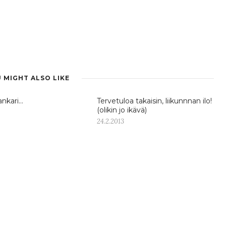
 MIGHT ALSO LIKE
ankari…
Tervetuloa takaisin, liikunnnan ilo!
(olikin jo ikävä)
24.2.2013