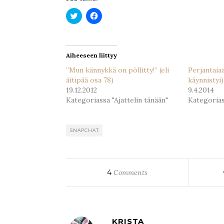
Jaa
Jaa
Twitterissä(Avautuu
Facebookissa(Avautuu
uudessa
uudessa
ikkunassa)
ikkunassa)
Aiheeseen liittyy
”Mun kännykkä on pöllitty!” (eli
Perjantaia
äitipää osa 78)
käynnistyi)
19.12.2012
9.4.2014
Kategoriassa "Ajattelin tänään"
Kategorias
SNAPCHAT
4
Comments
KRISTA