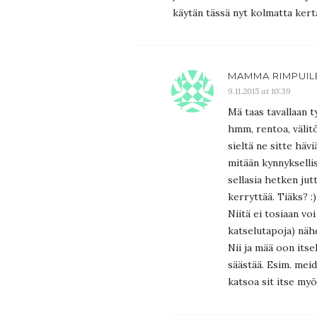
käytän tässä nyt kolmatta kert
MAMMA RIMPUILE
9.11.2015 at 10:39
Mä taas tavallaan t
hmm, rentoa, välit
sieltä ne sitte hä
mitään kynnykselli
sellasia hetken jutt
kerryttää. Tiäks? :)
Niitä ei tosiaan voi
katselutapoja) nähd
Nii ja mää oon itse
säästää. Esim. meid
katsoa sit itse m