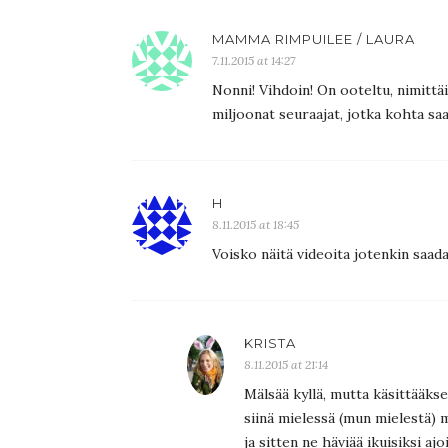
MAMMA RIMPUILEE / LAURA
7.11.2015 at 14:27
Nonni! Vihdoin! On ooteltu, nimittäi
miljoonat seuraajat, jotka kohta saa
H
8.11.2015 at 18:45
Voisko näitä videoita jotenkin saada
KRISTA
8.11.2015 at 21:14
Mälsää kyllä, mutta käsittääkse
siinä mielessä (mun mielestä) m
ja sitten ne häviää ikuisiksi a