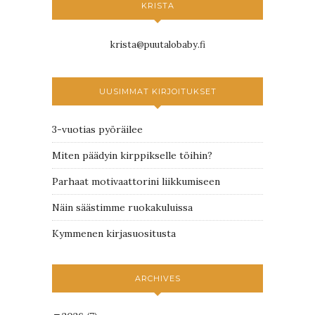
KRISTA
krista@puutalobaby.fi
UUSIMMAT KIRJOITUKSET
3-vuotias pyöräilee
Miten päädyin kirppikselle töihin?
Parhaat motivaattorini liikkumiseen
Näin säästimme ruokakuluissa
Kymmenen kirjasuositusta
ARCHIVES