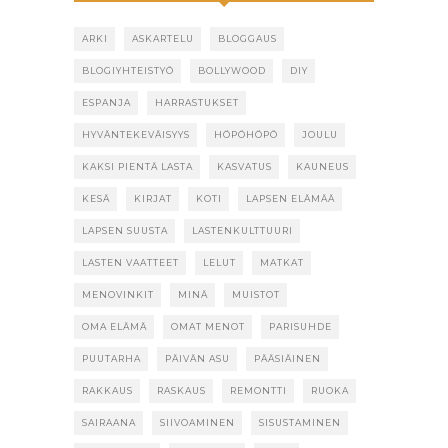
ARKI
ASKARTELU
BLOGGAUS
BLOGIYHTEISTYÖ
BOLLYWOOD
DIY
ESPANJA
HARRASTUKSET
HYVÄNTEKEVÄISYYS
HÖPÖHÖPÖ
JOULU
KAKSI PIENTÄ LASTA
KASVATUS
KAUNEUS
KESÄ
KIRJAT
KOTI
LAPSEN ELÄMÄÄ
LAPSEN SUUSTA
LASTENKULTTUURI
LASTEN VAATTEET
LELUT
MATKAT
MENOVINKIT
MINÄ
MUISTOT
OMA ELÄMÄ
OMAT MENOT
PARISUHDE
PUUTARHA
PÄIVÄN ASU
PÄÄSIÄINEN
RAKKAUS
RASKAUS
REMONTTI
RUOKA
SAIRAANA
SIIVOAMINEN
SISUSTAMINEN