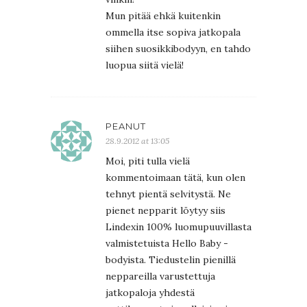
Mun pitää ehkä kuitenkin
ommella itse sopiva jatkopala
siihen suosikkibodyyn, en tahdo
luopua siitä vielä!
PEANUT
28.9.2012 at 13:05
Moi, piti tulla vielä
kommentoimaan tätä, kun olen
tehnyt pientä selvitystä. Ne
pienet nepparit löytyy siis
Lindexin 100% luomupuuvillasta
valmistetuista Hello Baby -
bodyista. Tiedustelin pienillä
neppareilla varustettuja
jatkopaloja yhdestä