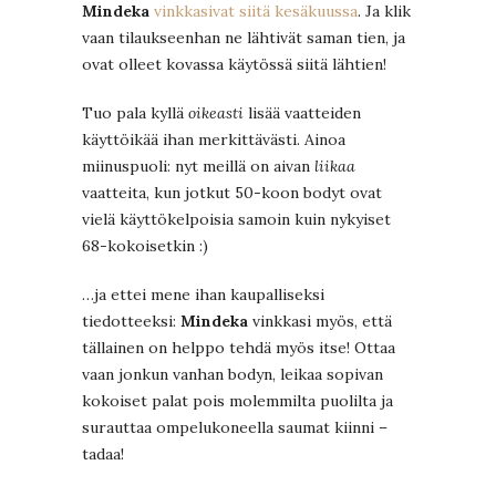
Mindeka
vinkkasivat siitä kesäkuussa
. Ja klik
vaan tilaukseenhan ne lähtivät saman tien, ja
ovat olleet kovassa käytössä siitä lähtien!
Tuo pala kyllä
oikeasti
lisää vaatteiden
käyttöikää ihan merkittävästi. Ainoa
miinuspuoli: nyt meillä on aivan
liikaa
vaatteita, kun jotkut 50-koon bodyt ovat
vielä käyttökelpoisia samoin kuin nykyiset
68-kokoisetkin :)
…ja ettei mene ihan kaupalliseksi
tiedotteeksi:
Mindeka
vinkkasi myös, että
tällainen on helppo tehdä myös itse! Ottaa
vaan jonkun vanhan bodyn, leikaa sopivan
kokoiset palat pois molemmilta puolilta ja
surauttaa ompelukoneella saumat kiinni –
tadaa!