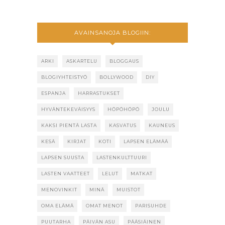
AVAINSANOJA BLOGIIN:
ARKI
ASKARTELU
BLOGGAUS
BLOGIYHTEISTYÖ
BOLLYWOOD
DIY
ESPANJA
HARRASTUKSET
HYVÄNTEKEVÄISYYS
HÖPÖHÖPÖ
JOULU
KAKSI PIENTÄ LASTA
KASVATUS
KAUNEUS
KESÄ
KIRJAT
KOTI
LAPSEN ELÄMÄÄ
LAPSEN SUUSTA
LASTENKULTTUURI
LASTEN VAATTEET
LELUT
MATKAT
MENOVINKIT
MINÄ
MUISTOT
OMA ELÄMÄ
OMAT MENOT
PARISUHDE
PUUTARHA
PÄIVÄN ASU
PÄÄSIÄINEN