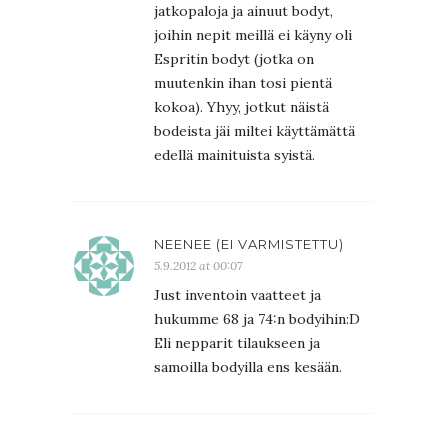
jatkopaloja ja ainuut bodyt,
joihin nepit meillä ei käyny oli
Espritin bodyt (jotka on
muutenkin ihan tosi pientä
kokoa). Yhyy, jotkut näistä
bodeista jäi miltei käyttämättä
edellä mainituista syistä.
NEENEE (EI VARMISTETTU)
5.9.2012 at 00:07
Just inventoin vaatteet ja
hukumme 68 ja 74:n bodyihin:D
Eli nepparit tilaukseen ja
samoilla bodyilla ens kesään.