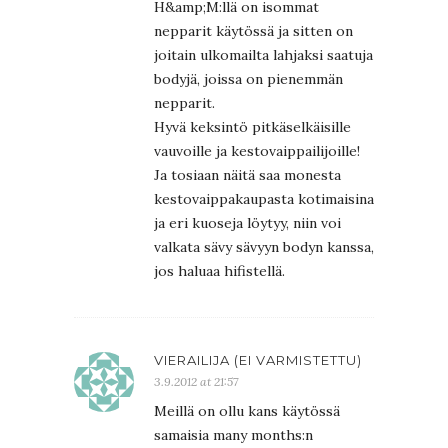
H&amp;M:llä on isommat
nepparit käytössä ja sitten on
joitain ulkomailta lahjaksi saatuja
bodyjä, joissa on pienemmän
nepparit.
Hyvä keksintö pitkäselkäisille
vauvoille ja kestovaippailijoille!
Ja tosiaan näitä saa monesta
kestovaippakaupasta kotimaisina
ja eri kuoseja löytyy, niin voi
valkata sävy sävyyn bodyn kanssa,
jos haluaa hifistellä.
VIERAILIJA (EI VARMISTETTU)
3.9.2012 at 21:57
Meillä on ollu kans käytössä
samaisia many months:n