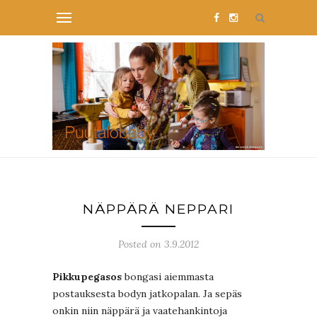
NÄPPÄRÄ NEPPARI
Posted on 3.9.2012
Pikkupegasos
bongasi aiemmasta
postauksesta bodyn jatkopalan. Ja sepäs
onkin niin näppärä ja vaatehankintoja