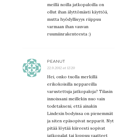
meillä noilla jatkopaloilla on
ollut ihan älyttömästi käyttöä,
mutta hyödyllisyys riippuu
varmaan ihan vauvan
ruumiinrakenteesta :)
PEANUT
22.9.2012 at 12:20
Hei, onko tuolla merkillä
erikokoisilla neppareilla
varustettuja jatkopaloja? Tilasin
innoissani meillekin nuo vain
todetakseni, että ainakin
Lindexin bodyissa on pienemmät
ja siten epäsopivat nepparit. Nyt
pitää löytää kiireesti sopivat
jatkopalat tai loppuu vaatteet