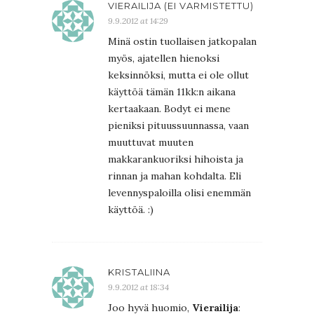
VIERAILIJA (EI VARMISTETTU)
9.9.2012 at 14:29
Minä ostin tuollaisen jatkopalan
myös, ajatellen hienoksi
keksinnöksi, mutta ei ole ollut
käyttöä tämän 11kk:n aikana
kertaakaan. Bodyt ei mene
pieniksi pituussuunnassa, vaan
muuttuvat muuten
makkarankuoriksi hihoista ja
rinnan ja mahan kohdalta. Eli
levennyspaloilla olisi enemmän
käyttöä. :)
KRISTALIINA
9.9.2012 at 18:34
Joo hyvä huomio,
Vierailija
: