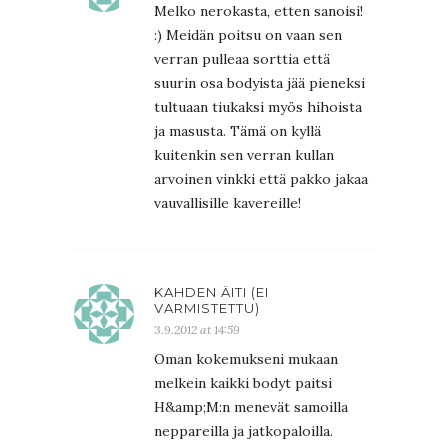
Melko nerokasta, etten sanoisi!
:) Meidän poitsu on vaan sen
verran pulleaa sorttia että
suurin osa bodyista jää pieneksi
tultuaan tiukaksi myös hihoista
ja masusta. Tämä on kyllä
kuitenkin sen verran kullan
arvoinen vinkki että pakko jakaa
vauvallisille kavereille!
KAHDEN ÄITI (EI
VARMISTETTU)
3.9.2012 at 14:59
Oman kokemukseni mukaan
melkein kaikki bodyt paitsi
H&amp;M:n menevät samoilla
neppareilla ja jatkopaloilla.