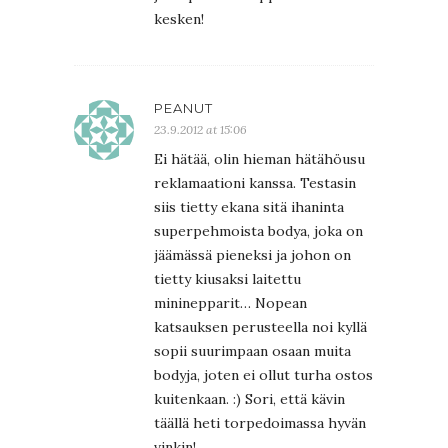
kesken!
PEANUT
23.9.2012 at 15:06
Ei hätää, olin hieman hätähöusu
reklamaationi kanssa. Testasin
siis tietty ekana sitä ihaninta
superpehmoista bodya, joka on
jäämässä pieneksi ja johon on
tietty kiusaksi laitettu
mininepparit… Nopean
katsauksen perusteella noi kyllä
sopii suurimpaan osaan muita
bodyja, joten ei ollut turha ostos
kuitenkaan. :) Sori, että kävin
täällä heti torpedoimassa hyvän
vinkin!