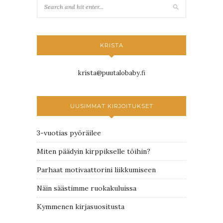
KRISTA
krista@puutalobaby.fi
UUSIMMAT KIRJOITUKSET
3-vuotias pyöräilee
Miten päädyin kirppikselle töihin?
Parhaat motivaattorini liikkumiseen
Näin säästimme ruokakuluissa
Kymmenen kirjasuositusta