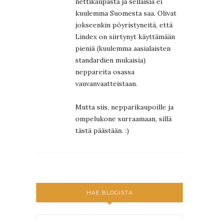
nettikaupasta ja sellaisia ei
kuulemma Suomesta saa. Olivat
jokseenkin pöyristyneitä, että
Lindex on siirtynyt käyttämään
pieniä (kuulemma aasialaisten
standardien mukaisia)
neppareita osassa
vauvanvaatteistaan.
Mutta siis, nepparikaupoille ja
ompelukone surraamaan, sillä
tästä päästään. :)
HAE BLOGISTA