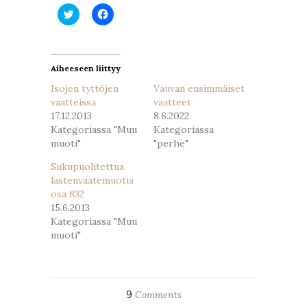
Jaa
Jaa
Twitterissä(Avautuu
Facebookissa(Avautuu
uudessa
uudessa
ikkunassa)
ikkunassa)
Aiheeseen liittyy
Isojen tyttöjen
Vauvan ensimmäiset
vaatteissa
vaatteet
17.12.2013
8.6.2022
Kategoriassa "Muu
Kategoriassa
muoti"
"perhe"
Sukupuolitettua
lastenvaatemuotia
osa 832
15.6.2013
Kategoriassa "Muu
muoti"
9
Comments