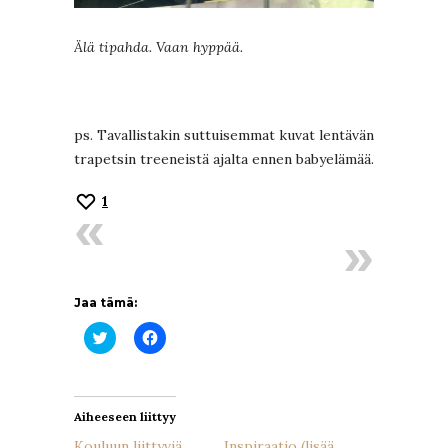
Älä tipahda. Vaan hyppää.
ps. Tavallistakin suttuisemmat kuvat lentävän
trapetsin treeneistä ajalta ennen babyelämää.
1
Jaa tämä:
Jaa
Jaa
Twitterissä(Avautuu
Facebookissa(Avautuu
uudessa
uudessa
ikkunassa)
ikkunassa)
Aiheeseen liittyy
Kouluun liittyviä
Inspiraatio (lisää