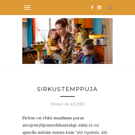
SIRKUSTEMPPUJA
Posted on 4.9.2012
Sirkus on ehkä maailman paras
aivojentyhjennysliikuntalaji: siinä ei
voi
ajatella mitään muuta kuin
”älä tipahda, älä