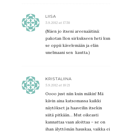
LIISA
5.9.2012 at 17:58
(Näen jo itseni areenaäitinä:
pakotan Ilon sirkukseen heti kun
se oppii kävelemään ja elän
unelmaani sen kautta.)
KRISTALIINA
5.9.2012 at 18:21
Oooo just niin kuin mäkin! Mä
kävin aina katsomassa kaikki
näytökset ja haaveilin itsekin
siitä pitkään… Mut oikeasti
kannattaa vaan aloittaa – se on
ihan älyttömän hauskaa, vaikka ei