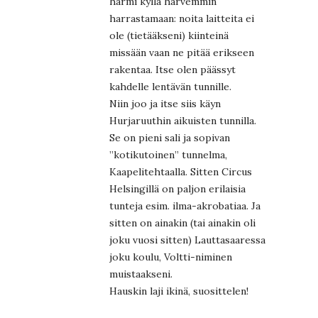
harmi kyllä harvemmin
harrastamaan: noita laitteita ei
ole (tietääkseni) kiinteinä
missään vaan ne pitää erikseen
rakentaa. Itse olen päässyt
kahdelle lentävän tunnille.
Niin joo ja itse siis käyn
Hurjaruuthin aikuisten tunnilla.
Se on pieni sali ja sopivan
”kotikutoinen” tunnelma,
Kaapelitehtaalla. Sitten Circus
Helsingillä on paljon erilaisia
tunteja esim. ilma-akrobatiaa. Ja
sitten on ainakin (tai ainakin oli
joku vuosi sitten) Lauttasaaressa
joku koulu, Voltti-niminen
muistaakseni.
Hauskin laji ikinä, suosittelen!