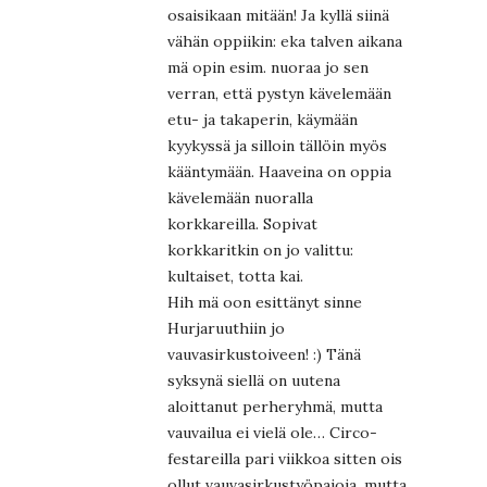
osaisikaan mitään! Ja kyllä siinä
vähän oppiikin: eka talven aikana
mä opin esim. nuoraa jo sen
verran, että pystyn kävelemään
etu- ja takaperin, käymään
kyykyssä ja silloin tällöin myös
kääntymään. Haaveina on oppia
kävelemään nuoralla
korkkareilla. Sopivat
korkkaritkin on jo valittu:
kultaiset, totta kai.
Hih mä oon esittänyt sinne
Hurjaruuthiin jo
vauvasirkustoiveen! :) Tänä
syksynä siellä on uutena
aloittanut perheryhmä, mutta
vauvailua ei vielä ole… Circo-
festareilla pari viikkoa sitten ois
ollut vauvasirkustyöpajoja, mutta