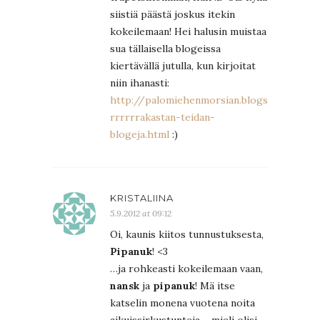
siistiä päästä joskus itekin
kokeilemaan! Hei halusin muistaa
sua tällaisella blogeissa
kiertävällä jutulla, kun kirjoitat
niin ihanasti:
http://palomiehenmorsian.blogspot.fi/20
rrrrrrakastan-teidan-
blogeja.html
:)
KRISTALIINA
5.9.2012 at 09:12
Oi, kaunis kiitos tunnustuksesta,
Pipanuk
! <3
…ja rohkeasti kokeilemaan vaan,
nansk
ja
pipanuk
! Mä itse
katselin monena vuotena noita
aikuissirkustunteja – mieli olisi