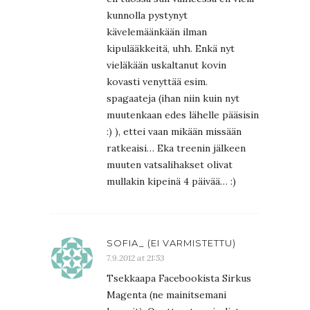
kunnolla pystynyt
kävelemäänkään ilman
kipulääkkeitä, uhh. Enkä nyt
vieläkään uskaltanut kovin
kovasti venyttää esim.
spagaateja (ihan niin kuin nyt
muutenkaan edes lähelle pääsisin
:) ), ettei vaan mikään missään
ratkeaisi… Eka treenin jälkeen
muuten vatsalihakset olivat
mullakin kipeinä 4 päivää… :)
SOFIA_ (EI VARMISTETTU)
7.9.2012 at 21:53
Tsekkaapa Facebookista Sirkus
Magenta (ne mainitsemani