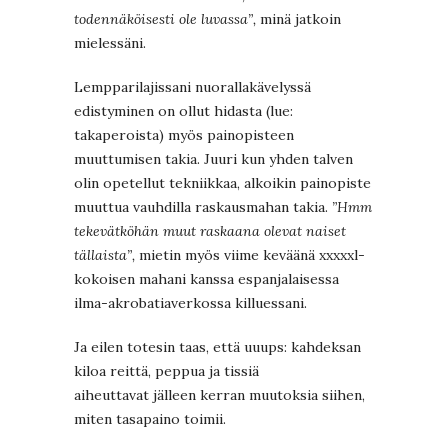
todennäköisesti ole luvassa”,
minä jatkoin
mielessäni.
Lempparilajissani nuorallakävelyssä
edistyminen on ollut hidasta (lue:
takaperoista) myös painopisteen
muuttumisen takia. Juuri kun yhden talven
olin opetellut tekniikkaa, alkoikin painopiste
muuttua vauhdilla raskausmahan takia.
”Hmm
tekevätköhän muut raskaana olevat naiset
tällaista”,
mietin myös viime keväänä xxxxxl-
kokoisen mahani kanssa espanjalaisessa
ilma-akrobatiaverkossa killuessani.
Ja eilen totesin taas, että uuups: kahdeksan
kiloa reittä, peppua ja tissiä
aiheuttavat jälleen kerran muutoksia siihen,
miten tasapaino toimii.