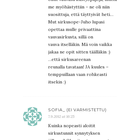
me myöhästyttiin – ne oli niin
suosittuja, että täyttyivät heti…
Mut sirkusope-Juho lupasi
opettaa mulle privaattina
vauvasirkusta, sillä on
vauva itselläkin. Mä voin vaikka
jakaa ne opit sitten täälläkin :)
…että sirkusareenan
reunalla tavataan! JA kuules –
temppuillaan vaan rohkeasti
itsekin :)
SOFIA_ (EI VARMISTETTU)
7.9.2012 at 16:25
Kuinka nopeasti aloitit
sirkustunnit synnytyksen