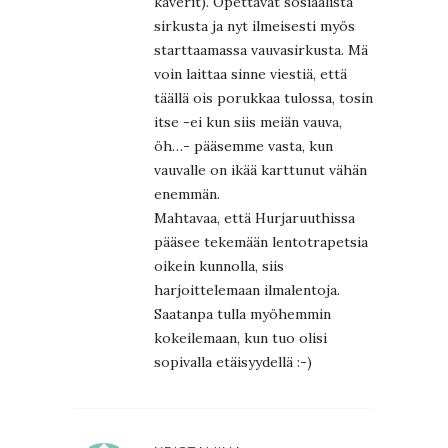
kaverit). Opettavat sosiaalista
sirkusta ja nyt ilmeisesti myös
starttaamassa vauvasirkusta. Mä
voin laittaa sinne viestiä, että
täällä ois porukkaa tulossa, tosin
itse -ei kun siis meiän vauva,
öh…- pääsemme vasta, kun
vauvalle on ikää karttunut vähän
enemmän.
Mahtavaa, että Hurjaruuthissa
pääsee tekemään lentotrapetsia
oikein kunnolla, siis
harjoittelemaan ilmalentoja.
Saatanpa tulla myöhemmin
kokeilemaan, kun tuo olisi
sopivalla etäisyydellä :-)