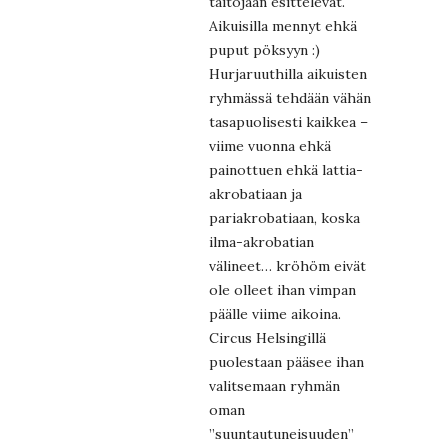
taitojaan esittelevät.
Aikuisilla mennyt ehkä
puput pöksyyn :)
Hurjaruuthilla aikuisten
ryhmässä tehdään vähän
tasapuolisesti kaikkea –
viime vuonna ehkä
painottuen ehkä lattia-
akrobatiaan ja
pariakrobatiaan, koska
ilma-akrobatian
välineet… kröhöm eivät
ole olleet ihan vimpan
päälle viime aikoina.
Circus Helsingillä
puolestaan pääsee ihan
valitsemaan ryhmän
oman
”suuntautuneisuuden”