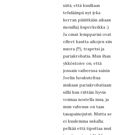
siitä, että kuulkaas
tehdäänpä nyt (eka
kerran piiiiitkään aikaan
monilla) kuperkeikka :)
Ja omat lempparini ovat
olleet kautta aikojen siis
nuora (!!!), trapetsi ja
pariakrobatia. Mun ihan
ykköstoive on, että
jossain vaiheessa saisin
Joelin houkuteltua
mukaan pariakrobatiaan:
sillä kun riittäis hyvin
voimaa nostella mua, ja
mun vahvuus on taas
tasapainojutut. Mutta se
ei kuulemma uskalla;
pelkää että tiputtaa mut