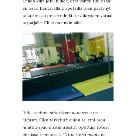
Ennen kuin joku luulee, että vautsi tuo osaa:
en osaa. Lentävällä trapetsilla olen päätynyt
joka kerran perse edellä turvaköysien varaan
ja patjalle. Eli jokseenkin näin:
”Edistyminen sirkustreenaamisessa on
hidasta. Siksi tärkeintä onkin se, että osaa
nauttia epäonnistumisesta
”, opettaja totesi
eilisissä treeneissä.
”Niin, koska muuta ei