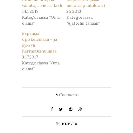
valintoja: vieras kieli
neliöitä puutaloon!)
14.1.2019
2.2.2013
Kategoriassa "Oma
Kategoriassa
elämä"
"Ajattelin tänään"
Espanjaa
opiskelemaan – ja
syksyn
harrastushuumaa!
31.7.2017
Kategoriassa "Oma
elämä"
15
Comments
By
KRISTA