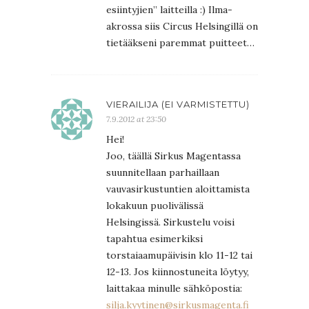
esiintyjien” laitteilla :) Ilma-
akrossa siis Circus Helsingillä on
tietääkseni paremmat puitteet…
VIERAILIJA (EI VARMISTETTU)
7.9.2012 at 23:50
Hei!
Joo, täällä Sirkus Magentassa
suunnitellaan parhaillaan
vauvasirkustuntien aloittamista
lokakuun puolivälissä
Helsingissä. Sirkustelu voisi
tapahtua esimerkiksi
torstaiaamupäivisin klo 11-12 tai
12-13. Jos kiinnostuneita löytyy,
laittakaa minulle sähköpostia:
silja.kyytinen@sirkusmagenta.fi