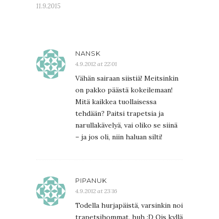
11.9.2015
NANSK
4.9.2012 at 22:01
Vähän sairaan siistiä! Meitsinkin
on pakko päästä kokeilemaan!
Mitä kaikkea tuollaisessa
tehdään? Paitsi trapetsia ja
narullakävelyä, vai oliko se siinä
– ja jos oli, niin haluan silti!
PIPANUK
4.9.2012 at 23:16
Todella hurjapäistä, varsinkin noi
trapetsihommat, huh :D Ois kyllä