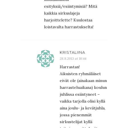
esityksiä/esiintymisiä? Mitä
kaikkia sirkuslajeja
harjoittelette? Kuulostaa
loistavalta harrastukselta!
KRISTALIINA
28.8.2013 at 16:44
Harrastan!
Aikuisten ryhmäläiset
eivät ole (ainakaan minun
harrasteluaikana) koulun
juhlissa esiintyneet –
vaikka tarjolla olisi kyllä
aina joulu- ja kevätjuhla,
jossa pienemmät
sirkustelijat kyllä