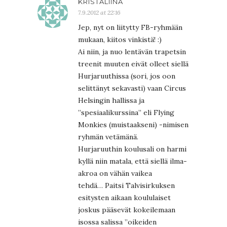
KRISTALIINA
7.9.2012 at 22:16
Jep, nyt on liitytty FB-ryhmään
mukaan, kiitos vinkistä! :)
Ai niin, ja nuo lentävän trapetsin
treenit muuten eivät olleet siellä
Hurjaruuthissa (sori, jos oon
selittänyt sekavasti) vaan Circus
Helsingin hallissa ja
”spesiaalikurssina” eli Flying
Monkies (muistaakseni) -nimisen
ryhmän vetämänä.
Hurjaruuthin koulusali on harmi
kyllä niin matala, että siellä ilma-
akroa on vähän vaikea
tehdä… Paitsi Talvisirkuksen
esitysten aikaan koululaiset
joskus pääsevät kokeilemaan
isossa salissa ”oikeiden