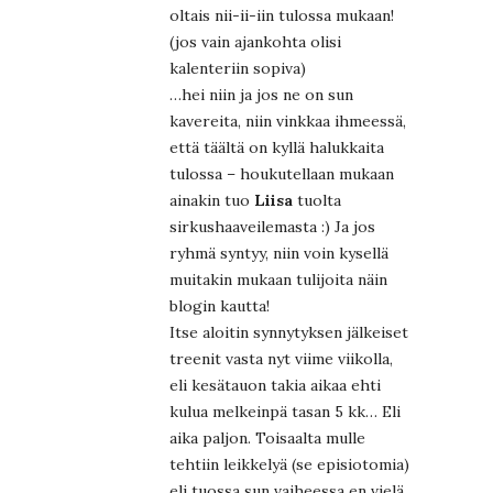
oltais nii-ii-iin tulossa mukaan!
(jos vain ajankohta olisi
kalenteriin sopiva)
…hei niin ja jos ne on sun
kavereita, niin vinkkaa ihmeessä,
että täältä on kyllä halukkaita
tulossa – houkutellaan mukaan
ainakin tuo
Liisa
tuolta
sirkushaaveilemasta :) Ja jos
ryhmä syntyy, niin voin kysellä
muitakin mukaan tulijoita näin
blogin kautta!
Itse aloitin synnytyksen jälkeiset
treenit vasta nyt viime viikolla,
eli kesätauon takia aikaa ehti
kulua melkeinpä tasan 5 kk… Eli
aika paljon. Toisaalta mulle
tehtiin leikkelyä (se episiotomia)
eli tuossa sun vaiheessa en vielä