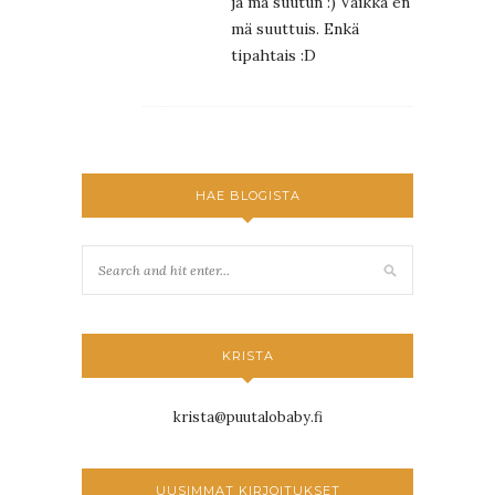
ja mä suutun :) Vaikka en
mä suuttuis. Enkä
tipahtais :D
HAE BLOGISTA
KRISTA
krista@puutalobaby.fi
UUSIMMAT KIRJOITUKSET