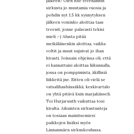
jälkeen? Olen itse treenannut
sirkusta jo muutamia vuosia ja
pohdin nyt 1,5 kk synnytyksen
jälkeen voisinko aloittaa taas
treenit, jonne palavasti tekisi
mieli :-) Alusta pitää
meikäläisenkin aloittaa, vaikka
voltit ja muut sujuivat jo ihan
kivasti. Joissain ohjeissa oli, että
ei kannattaisi aloittaa liikunnalla,
jossa on pomppimista, äkillisiä
liikkeitä jne. Sitten oli vielä se
vatsalihashässäkkä, keskivartalo
on yhtä pitävä kuin marjakiisseli.
Toi Hurjaruuth vaikuttaa tosi
kivalta. Aikuisten sirkustunteja
on tosiaan mainitsemiesi
paikkojen lisäksi myös
Linnanmäen sirkuskoulussa.