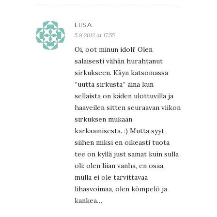
LIISA
5.9.2012 at 17:55
Oi, oot minun idoli! Olen
salaisesti vähän hurahtanut
sirkukseen. Käyn katsomassa
”uutta sirkusta” aina kun
sellaista on käden ulottuvilla ja
haaveilen sitten seuraavan viikon
sirkuksen mukaan
karkaamisesta. :) Mutta syyt
siihen miksi en oikeasti tuota
tee on kyllä just samat kuin sulla
oli: olen liian vanha, en osaa,
mulla ei ole tarvittavaa
lihasvoimaa, olen kömpelö ja
kankea…