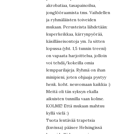
akrobatiaa, tasapainoilua,
jonglööraamista tms. Vaihdellen
ja ryhmäläisten toiveiden
mukaan. Perusteista lähdetään:
kuperkeikkaa, kärrynpyörää,
käsilläseisontoja ym. Ja sitten
lopussa (yht. 1,5 tunnin treeni)
on vapaata harjoittelua, jolloin
voi tehdä/kokeilla omia
lempparilajeja. Ryhmä on ihan
minipieni, joten ohjaaja pystyy
henk. koht. neuvomaan kaikkia :)
Meitä oli tän syksyn ekalla
aikuisten tunnilla vaan kolme.
KOLME! Että mukaan mahtuu
kyllä vielä :)
Tuota lentävää trapetsia
(kuvissa) pääsee Helsingissä