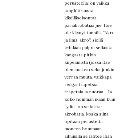
perusteella: on vaikka
jonglöörausta,
käsilläseisontaa,
pariakrobatiaa jne. Itse
ole käynyt tunnilla ”Akro
ja ilma-akro”, siellä
tehdään paljon sellaista
kangasta pitkin
kiipeämistä (jossa itse
olen surkea) sekä jonkin
verran muuta, vaikkapa
rengastrapetsia,
trapetsia ja nuoraa… Ja
koko homman ikään kuin
”ydin” on se lattia-
akrobatia, koska siinä
opitaan perusteita
moneen hommaan –
aikuisilla se lähtee ihan