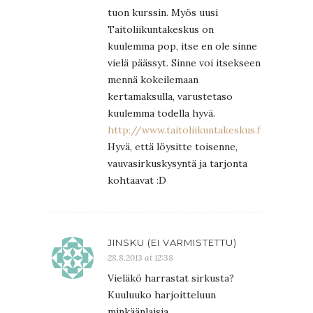
tuon kurssin. Myös uusi
Taitoliikuntakeskus on
kuulemma pop, itse en ole sinne
vielä päässyt. Sinne voi itsekseen
mennä kokeilemaan
kertamaksulla, varustetaso
kuulemma todella hyvä.
http://www.taitoliikuntakeskus.fi/
Hyvä, että löysitte toisenne,
vauvasirkuskysyntä ja tarjonta
kohtaavat :D
JINSKU (EI VARMISTETTU)
28.8.2013 at 12:38
Vieläkö harrastat sirkusta?
Kuuluuko harjoitteluun
minkäänlaisia