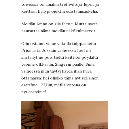
toiveissa on ainakin treffi-iltoja, lepoa ja
keittiön hyllyprojektin edistymisaskelia.
Meidän Ämmi on siis
ihana
. Mutta usein
naurattaa nämä meidän näkökulmaerot.
Olin ostanut viime viikolla tulppaaneita
Prismasta. Jossain vaiheessa Joel oli
siirtänyt ne pois tieltä keittiön pöydältä
tuonne olkkariin, Singerin päälle. Siinä
vaiheessa mun täytyi käydä ihan kuva
ottamassa: hei olisiko tämä nyt sellainen
asetelma
…? Uuu, meillä kotona on
nyt
asetelma!