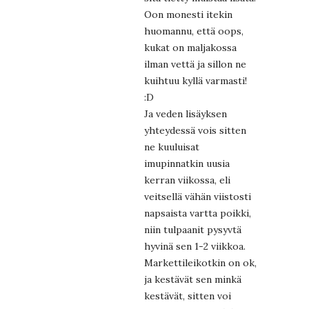
Oon monesti itekin
huomannu, että oops,
kukat on maljakossa
ilman vettä ja sillon ne
kuihtuu kyllä varmasti!
:D
Ja veden lisäyksen
yhteydessä vois sitten
ne kuuluisat
imupinnatkin uusia
kerran viikossa, eli
veitsellä vähän viistosti
napsaista vartta poikki,
niin tulpaanit pysyvtä
hyvinä sen 1-2 viikkoa.
Markettileikotkin on ok,
ja kestävät sen minkä
kestävät, sitten voi