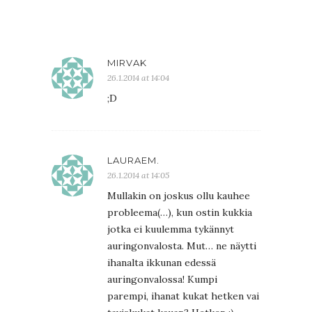
MIRVAK
26.1.2014 at 14:04
;D
LAURAEM.
26.1.2014 at 14:05
Mullakin on joskus ollu kauhee
probleema(…), kun ostin kukkia
jotka ei kuulemma tykännyt
auringonvalosta. Mut… ne näytti
ihanalta ikkunan edessä
auringonvalossa! Kumpi
parempi, ihanat kukat hetken vai