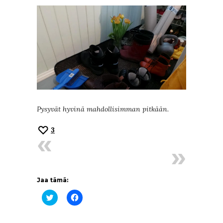
Pysyvät hyvinä mahdollisimman pitkään.
3
Jaa tämä:
Jaa
Jaa
Twitterissä(Avautuu
Facebookissa(Avautuu
uudessa
uudessa
ikkunassa)
ikkunassa)