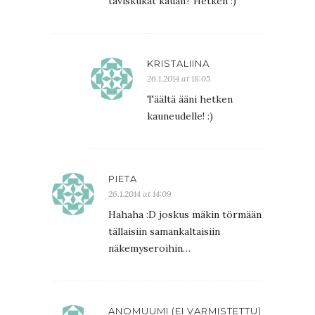
taviskukat kauan? Hetken :)
KRISTALIINA
26.1.2014 at 18:05
Täältä ääni hetken
kauneudelle! :)
PIETA
26.1.2014 at 14:09
Hahaha :D joskus mäkin törmään
tällaisiin samankaltaisiin
näkemyseroihin…
ANOMUUMI (EI VARMISTETTU)