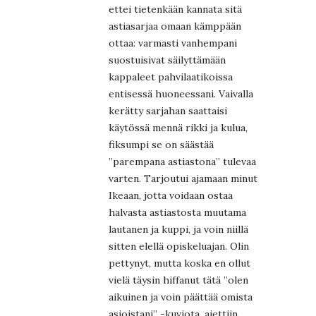
ettei tietenkään kannata sitä
astiasarjaa omaan kämppään
ottaa: varmasti vanhempani
suostuisivat säilyttämään
kappaleet pahvilaatikoissa
entisessä huoneessani. Vaivalla
kerätty sarjahan saattaisi
käytössä mennä rikki ja kulua,
fiksumpi se on säästää
”parempana astiastona” tulevaa
varten. Tarjoutui ajamaan minut
Ikeaan, jotta voidaan ostaa
halvasta astiastosta muutama
lautanen ja kuppi, ja voin niillä
sitten elellä opiskeluajan. Olin
pettynyt, mutta koska en ollut
vielä täysin hiffanut tätä ”olen
aikuinen ja voin päättää omista
asioistani” -kuviota, ajettiin