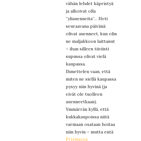
vähän lehdet käpristyä
ja alkoivat olla
”yliauenneita”… Heti
seuraavana päivänä
olivat auenneet, kun olin
ne maljakkoon laittanut
– ihan silleen tiiviisti
supussa olivat vielä
kaupassa.
Ihmettelen vaan, että
miten ne siellä kaupassa
pysyy niin hyvinä (ja
eivät ole tuolleen
auenneetkaan).
Ymmärrän kyllä, että
kukkakaupoissa niitä
varmaan osataan hoitaa
niin hyvin – mutta entä
Prismassa