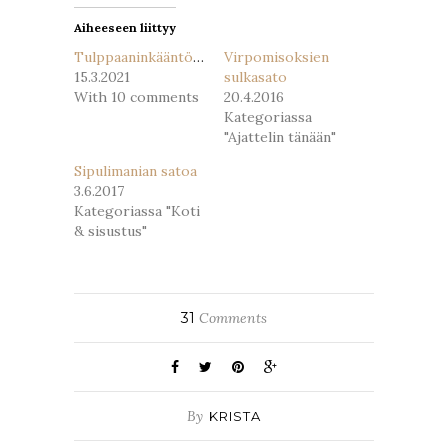
Aiheeseen liittyy
Tulppaaninkääntötemppu
Virpomisoksien
15.3.2021
sulkasato
With 10 comments
20.4.2016
Kategoriassa
"Ajattelin tänään"
Sipulimanian satoa
3.6.2017
Kategoriassa "Koti
& sisustus"
31
Comments
By
KRISTA