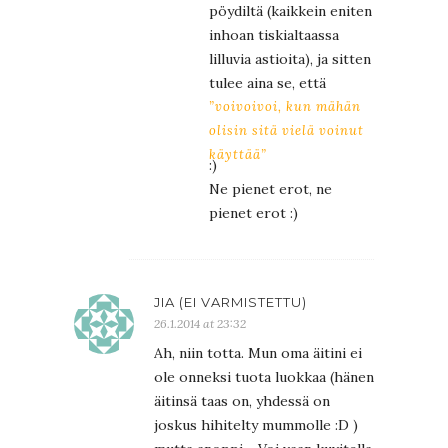
pöydiltä (kaikkein eniten
inhoan tiskialtaassa
lilluvia astioita), ja sitten
tulee aina se, että
”voivoivoi, kun mähän
olisin sitä vielä voinut
käyttää”
:)
Ne pienet erot, ne
pienet erot :)
JIA (EI VARMISTETTU)
26.1.2014 at 23:32
Ah, niin totta. Mun oma äitini ei
ole onneksi tuota luokkaa (hänen
äitinsä taas on, yhdessä on
joskus hihitelty mummolle :D )