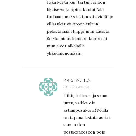
Joka kerta kun tartuin siihen
likaiseen kuppiin, kuului ”älä
turhaan, mie säästän sitä vielä” ja
villasukat viuhtoen tultiin
pelastamaan kuppi mun käsistä.
Se yks ainut likainen kuppi sai
mun aivot aikalailla
ylikuumenemaan..
KRISTALIINA
26.1.2014 at 21:49
Hihii, tuttua – ja sama
juttu, vaikka ois
astianpesukone! Mulla
on tapana lastata astiat
saman tien
pesukoneeseen pois