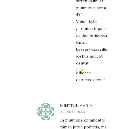
sitten kauniisti
muumioituneita
:D )
Voisin kyllä
parantaa tapani
näiden hoidossa.
Kiitos
besserwisserille,
joskus neuvot
osuvat
just
oikeaan
osoitteeseen! :)
MINTTUMAARIA
27.1.2014 at 11:38
Ja muut siis kommentoi
tämän jutun pointtia, mä