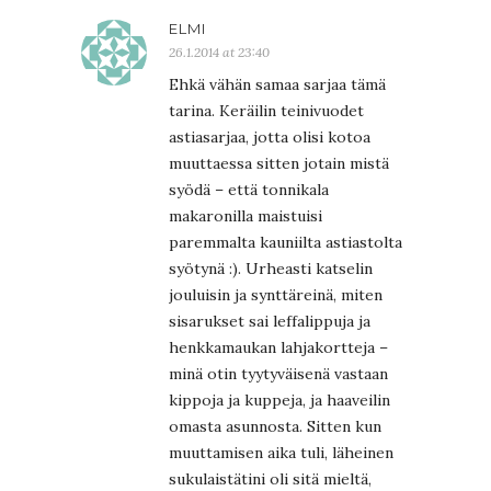
ELMI
26.1.2014 at 23:40
Ehkä vähän samaa sarjaa tämä
tarina. Keräilin teinivuodet
astiasarjaa, jotta olisi kotoa
muuttaessa sitten jotain mistä
syödä – että tonnikala
makaronilla maistuisi
paremmalta kauniilta astiastolta
syötynä :). Urheasti katselin
jouluisin ja synttäreinä, miten
sisarukset sai leffalippuja ja
henkkamaukan lahjakortteja –
minä otin tyytyväisenä vastaan
kippoja ja kuppeja, ja haaveilin
omasta asunnosta. Sitten kun
muuttamisen aika tuli, läheinen
sukulaistätini oli sitä mieltä,