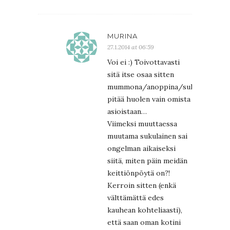
MURINA
27.1.2014 at 06:59
Voi ei :) Toivottavasti
sitä itse osaa sitten
mummona/anoppina/sukulaistätinä
pitää huolen vain omista
asioistaan…
Viimeksi muuttaessa
muutama sukulainen sai
ongelman aikaiseksi
siitä, miten päin meidän
keittiönpöytä on?!
Kerroin sitten (enkä
välttämättä edes
kauhean kohteliaasti),
että saan oman kotini