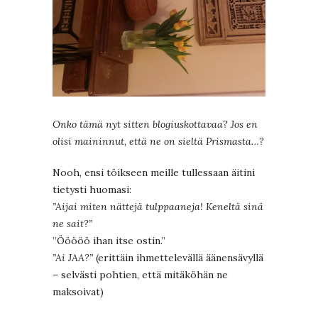
Onko tämä nyt sitten blogiuskottavaa? Jos en
olisi maininnut, että ne on sieltä Prismasta…?
Nooh, ensi töikseen meille tullessaan äitini
tietysti huomasi:
”Aijai miten nättejä tulppaaneja! Keneltä sinä
ne sait?”
”Ööööö ihan itse ostin.”
”Ai JAA?”
(erittäin ihmettelevällä äänensävyllä
– selvästi pohtien, että mitäköhän ne
maksoivat)