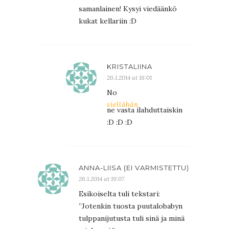
samanlainen! Kysyi viedäänkö
kukat kellariin :D
KRISTALIINA
26.1.2014 at 18:01
No
siellähän
ne vasta ilahduttaiskin
:D :D :D
ANNA-LIISA (EI VARMISTETTU)
26.1.2014 at 19:07
Esikoiselta tuli tekstari:
”Jotenkin tuosta puutalobabyn
tulppanijutusta tuli sinä ja minä