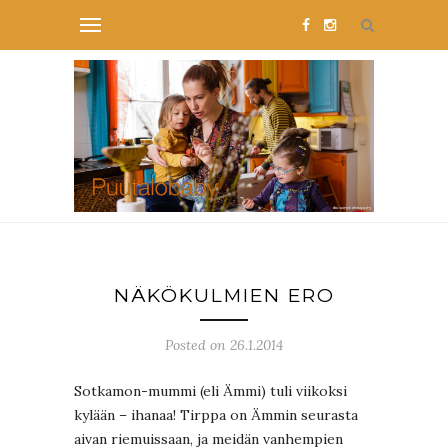
NÄKÖKULMIEN ERO
Posted on 26.1.2014
Sotkamon-mummi (eli Ämmi) tuli viikoksi
kylään – ihanaa! Tirppa on Ämmin seurasta
aivan riemuissaan, ja meidän vanhempien