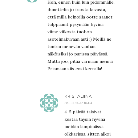
Heh, ennen kuin luin pidemmälle,
ihmettelin jo tuosta kuvasta,
että millä keinoilla ootte saanet
tulppaanit pysymään hyvinä
viime viikosta tuohon
asetelmakuvaan asti ;) Meillä ne
tuntuu menevän vanhan
näköisiksi jo parissa päivässä.
Mutta joo, pitää varmaan mennä
Prismaan siis ensi kerralla!
KRISTALIINA
26.1.2014 at 18:04
4-5 päivää taisivat
kestää täysin hyvinä
meidän lämpimässä
olkkarissa, sitten alkoi