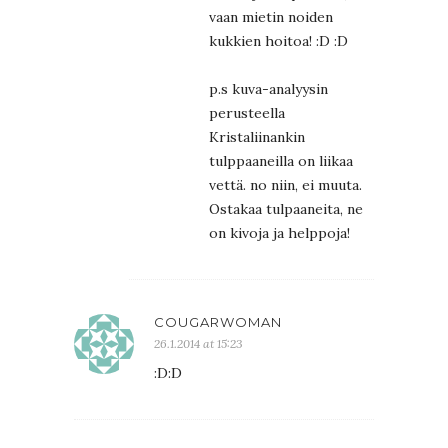
vaan mietin noiden
kukkien hoitoa! :D :D
p.s kuva-analyysin
perusteella
Kristaliinankin
tulppaaneilla on liikaa
vettä. no niin, ei muuta.
Ostakaa tulpaaneita, ne
on kivoja ja helppoja!
COUGARWOMAN
26.1.2014 at 15:23
:D:D