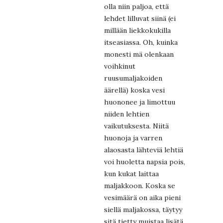
olla niin paljoa, että
lehdet lilluvat siinä (ei
millään liekkokukilla
itseasiassa. Oh, kuinka
monesti mä olenkaan
voihkinut
ruusumaljakoiden
äärellä) koska vesi
huononee ja limottuu
niiden lehtien
vaikutuksesta. Niitä
huonoja ja varren
alaosasta lähteviä lehtiä
voi huoletta napsia pois,
kun kukat laittaa
maljakkoon. Koska se
vesimäärä on aika pieni
siellä maljakossa, täytyy
sitä tietty muistaa lisätä.