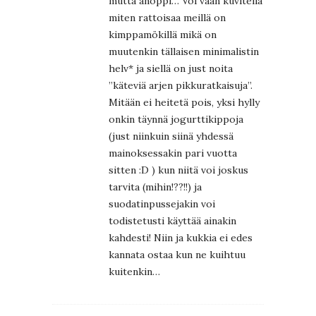
mutta anoppi… Voi vaan kuvitella
miten rattoisaa meillä on
kimppamökillä mikä on
muutenkin tällaisen minimalistin
helv* ja siellä on just noita
”käteviä arjen pikkuratkaisuja”.
Mitään ei heitetä pois, yksi hylly
onkin täynnä jogurttikippoja
(just niinkuin siinä yhdessä
mainoksessakin pari vuotta
sitten :D ) kun niitä voi joskus
tarvita (mihin!??!!) ja
suodatinpussejakin voi
todistetusti käyttää ainakin
kahdesti! Niin ja kukkia ei edes
kannata ostaa kun ne kuihtuu
kuitenkin…