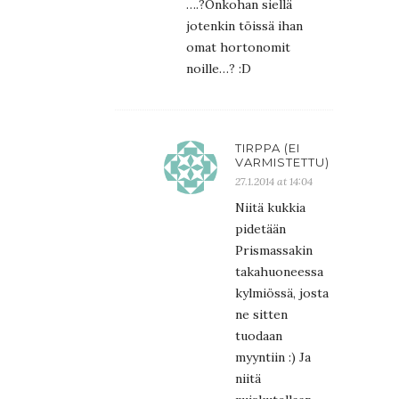
….?Onkohan siellä
jotenkin töissä ihan
omat hortonomit
noille…? :D
TIRPPA (EI
VARMISTETTU)
27.1.2014 at 14:04
Niitä kukkia
pidetään
Prismassakin
takahuoneessa
kylmiössä, josta
ne sitten
tuodaan
myyntiin :) Ja
niitä