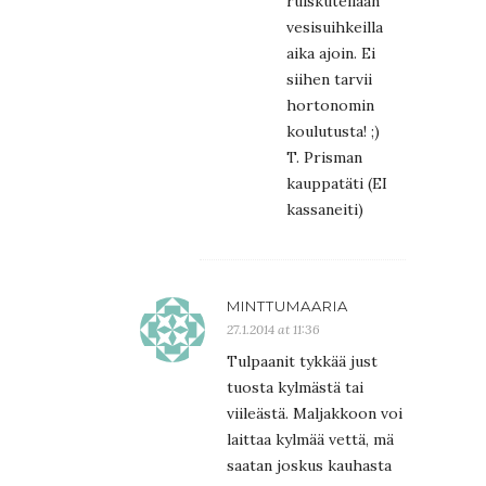
ruiskutellaan
vesisuihkeilla
aika ajoin. Ei
siihen tarvii
hortonomin
koulutusta! ;)
T. Prisman
kauppatäti (EI
kassaneiti)
MINTTUMAARIA
27.1.2014 at 11:36
Tulpaanit tykkää just
tuosta kylmästä tai
viileästä. Maljakkoon voi
laittaa kylmää vettä, mä
saatan joskus kauhasta