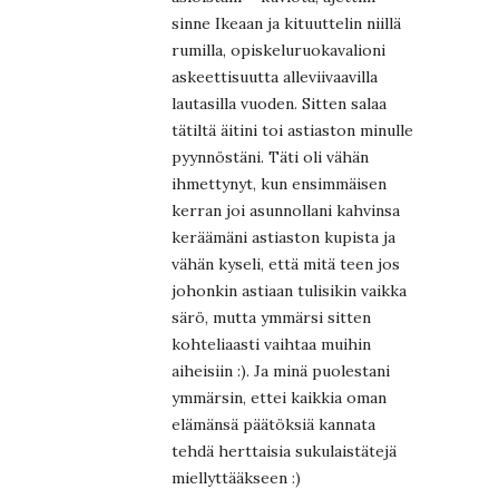
sinne Ikeaan ja kituuttelin niillä
rumilla, opiskeluruokavalioni
askeettisuutta alleviivaavilla
lautasilla vuoden. Sitten salaa
tätiltä äitini toi astiaston minulle
pyynnöstäni. Täti oli vähän
ihmettynyt, kun ensimmäisen
kerran joi asunnollani kahvinsa
keräämäni astiaston kupista ja
vähän kyseli, että mitä teen jos
johonkin astiaan tulisikin vaikka
särö, mutta ymmärsi sitten
kohteliaasti vaihtaa muihin
aiheisiin :). Ja minä puolestani
ymmärsin, ettei kaikkia oman
elämänsä päätöksiä kannata
tehdä herttaisia sukulaistätejä
miellyttääkseen :)