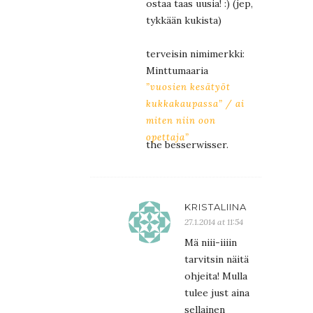
ostaa taas uusia! :) (jep,
tykkään kukista)
terveisin nimimerkki:
Minttumaaria
”vuosien kesätyöt
kukkakaupassa” / ai
miten niin oon
opettaja”
the besserwisser.
KRISTALIINA
27.1.2014 at 11:54
Mä niii-iiiin
tarvitsin näitä
ohjeita! Mulla
tulee just aina
sellainen