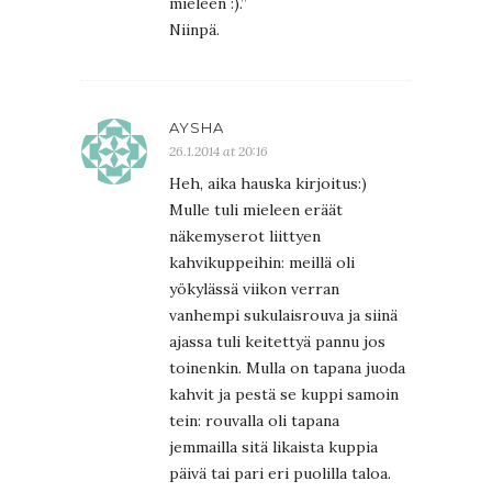
mieleen :).”
Niinpä.
AYSHA
26.1.2014 at 20:16
Heh, aika hauska kirjoitus:)
Mulle tuli mieleen eräät
näkemyserot liittyen
kahvikuppeihin: meillä oli
yökylässä viikon verran
vanhempi sukulaisrouva ja siinä
ajassa tuli keitettyä pannu jos
toinenkin. Mulla on tapana juoda
kahvit ja pestä se kuppi samoin
tein: rouvalla oli tapana
jemmailla sitä likaista kuppia
päivä tai pari eri puolilla taloa.