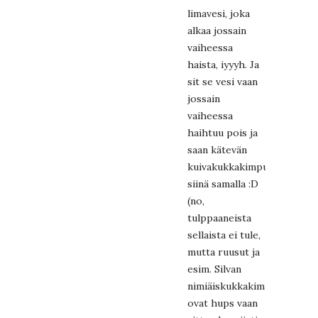
limavesi, joka
alkaa jossain
vaiheessa
haista, iyyyh. Ja
sit se vesi vaan
jossain
vaiheessa
haihtuu pois ja
saan kätevän
kuivakukkakimpun
siinä samalla :D
(no,
tulppaaneista
sellaista ei tule,
mutta ruusut ja
esim. Silvan
nimiäiskukkakimput
ovat hups vaan