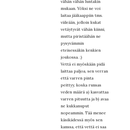
vähän vähän luntakin
mukaan. Yöksi ne voi
laitaa jääkaappiin tms.
viileään, jolloin kukat
vetäytyvät vähän kiinni,
mutta piristäähän ne
pysyvämmin
eteisessäkin kenkien
joukossa. ;)
Vettä ei myöskään pidä
laittaa paljoa, sen verran
että varren pinta
peittyy, koska runsas
veden määrä a) kasvattaa
varren pituutta ja b) avaa
ne kukkanuput
nopeammin. Tää menee
käsikädessä myös sen
kanssa, että vettä ei saa