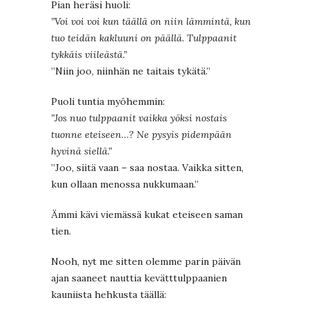
Pian heräsi huoli:
”Voi voi voi kun täällä on niin lämmintä, kun
tuo teidän kakluuni on päällä. Tulppaanit
tykkäis viileästä.”
”Niin joo, niinhän ne taitais tykätä.”
Puoli tuntia myöhemmin:
”Jos nuo tulppaanit vaikka yöksi nostais
tuonne eteiseen…? Ne pysyis pidempään
hyvinä siellä.”
”Joo, siitä vaan – saa nostaa. Vaikka sitten,
kun ollaan menossa nukkumaan.”
Ämmi kävi viemässä kukat eteiseen saman
tien.
Nooh, nyt me sitten olemme parin päivän
ajan saaneet nauttia kevätttulppaanien
kauniista hehkusta täällä: