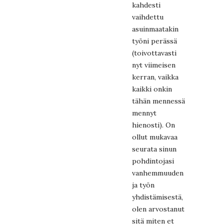
kahdesti
vaihdettu
asuinmaatakin
työni perässä
(toivottavasti
nyt viimeisen
kerran, vaikka
kaikki onkin
tähän mennessä
mennyt
hienosti). On
ollut mukavaa
seurata sinun
pohdintojasi
vanhemmuuden
ja työn
yhdistämisestä,
olen arvostanut
sitä miten et