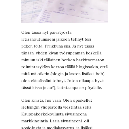
Olen tässä nyt päivätyöstä
irtisanoutumiseni jälkeen tehnyt
tosi
paljon töitä
. Friikkuna siis. Ja nyt tässä
tänään, yhden kivan työrupeaman keskellä,
minuun iski tällainen hetken harkitsematon
toimintasykäys kertoa täällä blogissakin, että
mitä mä oikein (blogin ja lasten lisäksi, heh)
olen elämässäni tehnyt. Joten olkaapa hyvä:
tässä kissa (mau?), laitetaanpa se pöydälle.
Olen Krista, hei vaan. Olen opiskellut
Helsingin yliopistolla viestintää sekä
Kauppakorkekoulusta sivuaineena
markkinointia. Laaja sivuaineeni oli
sosiologia ja mediakasvatus, ja lisäksi