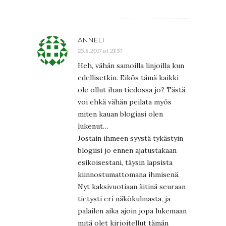
ANNELI
25.8.2017 at 21:57
Heh, vähän samoilla linjoilla kun
edellisetkin. Eikös tämä kaikki
ole ollut ihan tiedossa jo? Tästä
voi ehkä vähän peilata myös
miten kauan blogiasi olen
lukenut…
Jostain ihmeen syystä tykästyin
blogiisi jo ennen ajatustakaan
esikoisestani, täysin lapsista
kiinnostumattomana ihmisenä.
Nyt kaksivuotiaan äitinä seuraan
tietysti eri näkökulmasta, ja
palailen aika ajoin jopa lukemaan
mitä olet kirjoitellut tämän