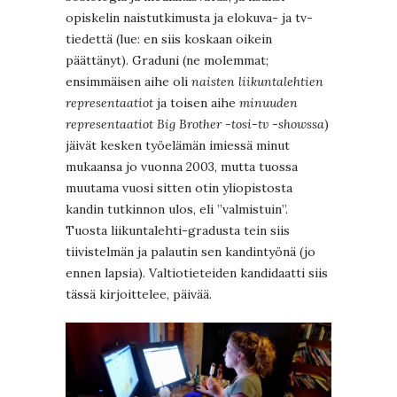
opiskelin naistutkimusta ja elokuva- ja tv-
tiedettä (lue: en siis koskaan oikein
päättänyt). Graduni (ne molemmat;
ensimmäisen aihe oli
naisten liikuntalehtien
representaatiot
ja toisen aihe
minuuden
representaatiot Big Brother -tosi-tv -showssa
)
jäivät kesken työelämän imiessä minut
mukaansa jo vuonna 2003, mutta tuossa
muutama vuosi sitten otin yliopistosta
kandin tutkinnon ulos, eli ”valmistuin”.
Tuosta liikuntalehti-gradusta tein siis
tiivistelmän ja palautin sen kandintyönä (jo
ennen lapsia). Valtiotieteiden kandidaatti siis
tässä kirjoittelee, päivää.