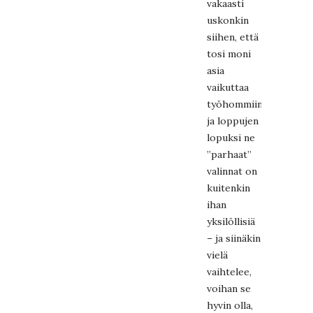
vakaasti
uskonkin
siihen, että
tosi moni
asia
vaikuttaa
työhommiin
ja loppujen
lopuksi ne
”parhaat”
valinnat on
kuitenkin
ihan
yksilöllisiä
– ja siinäkin
vielä
vaihtelee,
voihan se
hyvin olla,