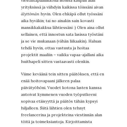
viestintäpäällikkönä isoissa kaupan alan
yrityksissä ja viihdyin kaikissa töissäni aivan
älyttömän
hyvin. Olen ehkäpä ollut työssäni
aika hyväkin; tai no ainakin sain kovasti
mansikkakakkua lähtiessäni :) Olen aina ollut
sellainen, että innostun sata lasissa työstäni
ja se vie mukanaan (vähän liikaakin). Haluan
tehdä hyvin, ottaa vastuuta ja hoitaa
projektit maaliin – vaikka vapaa-ajallani aika
huithapeli sitten vastaavasti olenkin.
Viime keväänä tein sitten päätöksen, että en
enää hoitovapaani jälkeen palaa
päivätyöhöni. Vuodet kotona lasten kanssa
antoivat kymmenen vuoden työputkeeni
sopivaa etäisyyttä ja päätös tähän kypsyi
hiljalleen. Siitä lähtien olen tehnyt
freelancerina ja projekteina viestinnän alan
töitä ja toimeksiantoja. Kirjoittamista