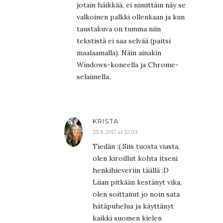
jotain häikkää, ei nimittäin näy se
valkoinen palkki ollenkaan ja kun
taustakuva on tumma niin
tekstistä ei saa selvää (paitsi
maalaamalla). Näin ainakin
Windows-koneella ja Chrome-
selaimella.
KRISTA
25.8.2017 at 12:03
Tiedän :( Siis tuosta viasta,
olen kiroillut kohta itseni
henkihieveriin täällä :D
Liian pitkään kestänyt vika,
olen soittanut jo noin sata
hätäpuhelua ja käyttänyt
kaikki suomen kielen