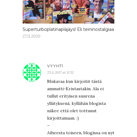
Superturboplatinapläjäys! Eli teininostalgiaa
27.11.2020
VYYHTI
25.8.2017 at 11:52
Mukavaa kun kirjoitit tästä
ammatti-Kristastakin. Ala ei
tullut erityisen suurena
yllätyksenä, kyllähän blogista
näkee että olet tottunut
kirjoittamaan. :)
–
Aiheesta toiseen, blogissa on nyt