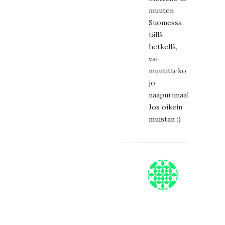
muuten
Suomessa
tällä
hetkellä,
vai
muutitteko
jo
naapurimaahan?
Jos oikein
muistan :)
VYYHTI
27.8.2017
at
17:19
Ihan
oikein