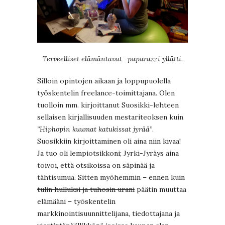
Terveelliset elämäntavat -paparazzi yllätti.
Silloin opintojen aikaan ja loppupuolella
työskentelin freelance-toimittajana. Olen
tuolloin mm. kirjoittanut Suosikki-lehteen
sellaisen kirjallisuuden mestariteoksen kuin
”Hiphopin kuumat katukissat jyrää”
.
Suosikkiin kirjoittaminen oli aina niin kivaa!
Ja tuo oli lempiotsikkoni; Jyrki-Jyräys aina
toivoi, että otsikoissa on säpinää ja
tähtisumua. Sitten myöhemmin – ennen kuin
tulin hulluksi ja tuhosin urani
päätin muuttaa
elämääni – työskentelin
markkinointisuunnittelijana, tiedottajana ja