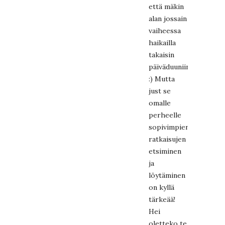
että mäkin
alan jossain
vaiheessa
haikailla
takaisin
päiväduuniin
:) Mutta
just se
omalle
perheelle
sopivimpien
ratkaisujen
etsiminen
ja
löytäminen
on kyllä
tärkeää!
Hei
oletteko te