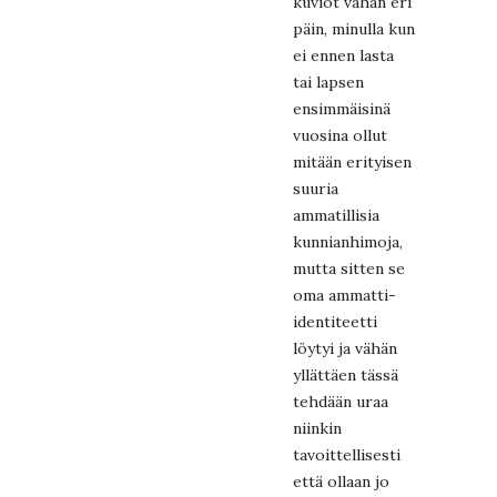
kuviot vähän eri
päin, minulla kun
ei ennen lasta
tai lapsen
ensimmäisinä
vuosina ollut
mitään erityisen
suuria
ammatillisia
kunnianhimoja,
mutta sitten se
oma ammatti-
identiteetti
löytyi ja vähän
yllättäen tässä
tehdään uraa
niinkin
tavoittellisesti
että ollaan jo