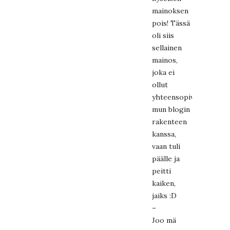
mainoksen
pois! Tässä
oli siis
sellainen
mainos,
joka ei
ollut
yhteensopiva
mun blogin
rakenteen
kanssa,
vaan tuli
päälle ja
peitti
kaiken,
jaiks :D
–
Joo mä