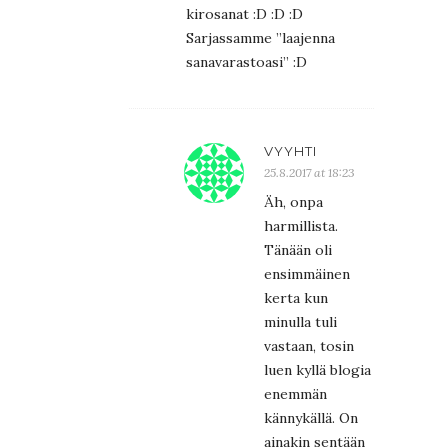
kirosanat :D :D :D
Sarjassamme ”laajenna
sanavarastoasi” :D
VYYHTI
25.8.2017 at 18:23
Äh, onpa
harmillista.
Tänään oli
ensimmäinen
kerta kun
minulla tuli
vastaan, tosin
luen kyllä blogia
enemmän
kännykällä. On
ainakin sentään