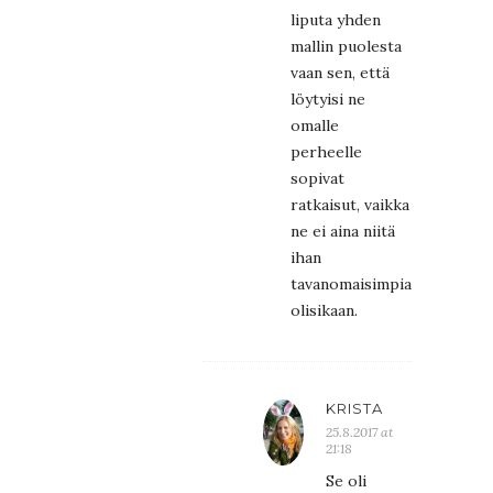
liputa yhden
mallin puolesta
vaan sen, että
löytyisi ne
omalle
perheelle
sopivat
ratkaisut, vaikka
ne ei aina niitä
ihan
tavanomaisimpia
olisikaan.
KRISTA
25.8.2017 at
21:18
Se oli