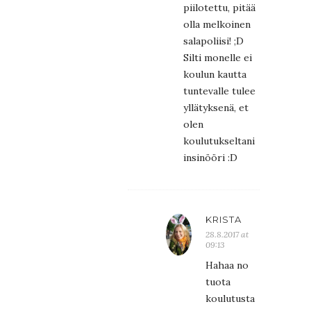
piilotettu, pitää
olla melkoinen
salapoliisi! ;D
Silti monelle ei
koulun kautta
tuntevalle tulee
yllätyksenä, et
olen
koulutukseltani
insinööri :D
KRISTA
28.8.2017 at
09:13
Hahaa no
tuota
koulutusta