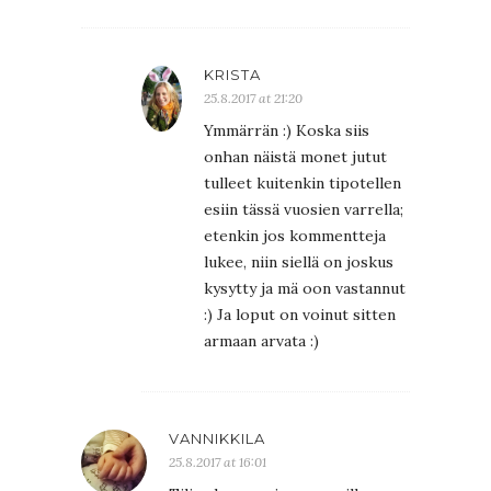
KRISTA
25.8.2017 at 21:20
Ymmärrän :) Koska siis
onhan näistä monet jutut
tulleet kuitenkin tipotellen
esiin tässä vuosien varrella;
etenkin jos kommentteja
lukee, niin siellä on joskus
kysytty ja mä oon vastannut
:) Ja loput on voinut sitten
armaan arvata :)
VANNIKKILA
25.8.2017 at 16:01