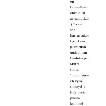
en
tiennytkään
enkä olisi
arvannutkaan!
:) Tiesin
sen
harrastuksesta-
työ -työn,
ja sit tuon
uudemman
koulutuspaikan.
Mutta
tuota
”piiloinsinööriyttäsi”
en kyllä
tiennyt! :)
Hih, uusia
puolia
kaikkiin!