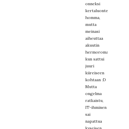
onneksi
kertaluonteinen
homma,
mutta
meinasi
aiheuttaa
akuutin
hermoromahduksen,
kun sattui
juuri
kiireiseen
kohtaan :D
Mutta
ongelma
ratkaistu,
IT-ihminen
sai
napattua
kyseisen