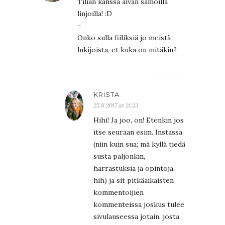
Tilian kanssa aivan samoilla
linjoilla! :D
–
Onko sulla fiiliksiä jo meistä
lukijoista, et kuka on mitäkin?
KRISTA
25.8.2017 at 21:23
Hihi! Ja joo, on! Etenkin jos
itse seuraan esim. Instassa
(niin kuin sua; mä kyllä tiedä
susta paljonkin,
harrastuksia ja opintoja,
hih) ja sit pitkäaikaisten
kommentoijien
kommenteissa joskus tulee
sivulauseessa jotain, josta