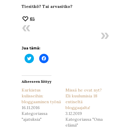
Tiesitkö? Tai arvasitko?
65
Jaa tämä:
Jaa
Jaa
Twitterissä(Avautuu
Facebookissa(Avautuu
uudessa
uudessa
ikkunassa)
ikkunassa)
Aiheeseen liittyy
Kurkistus
Missä he ovat nyt?
kulisseihin:
Eli kuulumisia 18
bloggaaminen työnä
entiseltä
16.11.2016
bloggaajalta!
Kategoriassa
3.12.2019
"ajatuksia"
Kategoriassa "Oma
elämä"