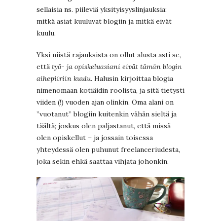
sellaisia ns. piileviä yksityisyyslinjauksia:
mitkä asiat kuuluvat blogiin ja mitkä eivät
kuulu.
Yksi niistä rajauksista on ollut alusta asti se,
että
työ- ja opiskeluasiani eivät tämän blogin
aihepiiriin kuulu
. Halusin kirjoittaa blogia
nimenomaan kotiäidin roolista, ja sitä tietysti
viiden (!) vuoden ajan olinkin. Oma alani on
”vuotanut” blogiin kuitenkin vähän sieltä ja
täältä; joskus olen paljastanut, että missä
olen opiskellut – ja jossain toisessa
yhteydessä olen puhunut freelanceriudesta,
joka sekin ehkä saattaa vihjata johonkin.