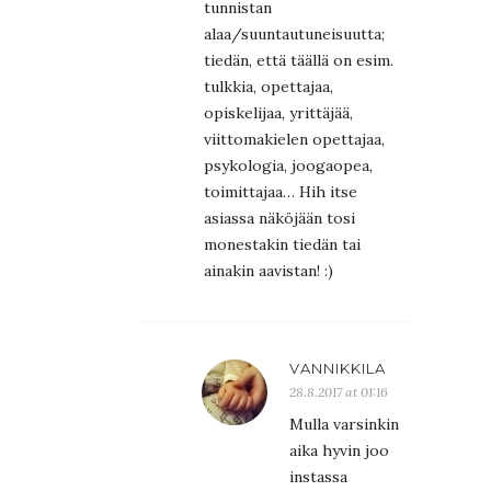
tunnistan
alaa/suuntautuneisuutta;
tiedän, että täällä on esim.
tulkkia, opettajaa,
opiskelijaa, yrittäjää,
viittomakielen opettajaa,
psykologia, joogaopea,
toimittajaa… Hih itse
asiassa näköjään tosi
monestakin tiedän tai
ainakin aavistan! :)
VANNIKKILA
28.8.2017 at 01:16
Mulla varsinkin
aika hyvin joo
instassa