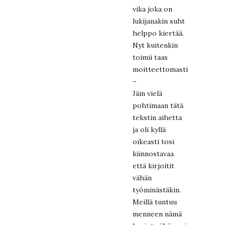
vika joka on
lukijanakin suht
helppo kiertää.
Nyt kuitenkin
toimii taas
moitteettomasti!
–
Jäin vielä
pohtimaan tätä
tekstin aihetta
ja oli kyllä
oikeasti tosi
kiinnostavaa
että kirjoitit
vähän
työminästäkin.
Meillä tuntuu
menneen nämä