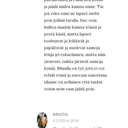
ja jäädä niiden kanssa sinne. Tai
jos edes saisi ne lapset sieltä
pois jollain tavalla. Itse voin
kulkea maskin kanssa töissä ja
pestä käsiä, mutta lapset
touhuavat ja leikkivät ja
päpälöivät ja nuolevat samoja
leluja (ei eskarilainen, mutta näin
yleisesti. vaikka järsivät samoja
kyniä). Minulla on työ jota ei voi
tehdä etänä ja suoraan sanottuna
tilanne on sellainen että tuskin
voisin noin vaan jäädä pois.
KRISTA
8.3.2021 at 20:04