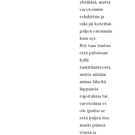
yhtäkkiä, mutta
varotoimiin
ryhdyttiin ja
väki jäi koteihin
paljon enemmän
kuin nyt.
Nyt taas tuntuu
että puhutaan
kyllä
tautitilanteesta,
mutta mitään
minua läheltä
liippaavia
rajoituksia tai
varotoimia ei
ole (paitsi se
että kuljen itse
maski päässä
töissä ja