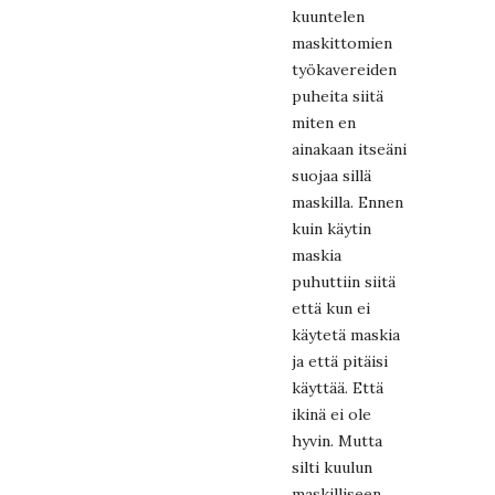
kuuntelen
maskittomien
työkavereiden
puheita siitä
miten en
ainakaan itseäni
suojaa sillä
maskilla. Ennen
kuin käytin
maskia
puhuttiin siitä
että kun ei
käytetä maskia
ja että pitäisi
käyttää. Että
ikinä ei ole
hyvin. Mutta
silti kuulun
maskilliseen