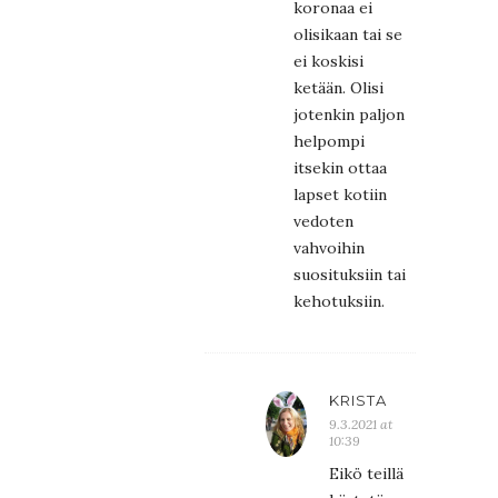
koronaa ei
olisikaan tai se
ei koskisi
ketään. Olisi
jotenkin paljon
helpompi
itsekin ottaa
lapset kotiin
vedoten
vahvoihin
suosituksiin tai
kehotuksiin.
KRISTA
9.3.2021 at
10:39
Eikö teillä