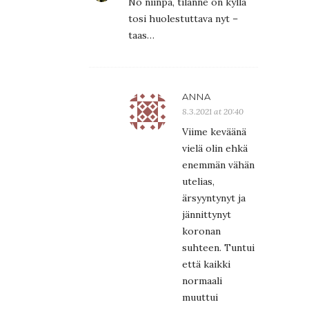
No niinpä, tilanne on kyllä
tosi huolestuttava nyt –
taas…
ANNA
8.3.2021 at 20:40
Viime keväänä
vielä olin ehkä
enemmän vähän
utelias,
ärsyyntynyt ja
jännittynyt
koronan
suhteen. Tuntui
että kaikki
normaali
muuttui