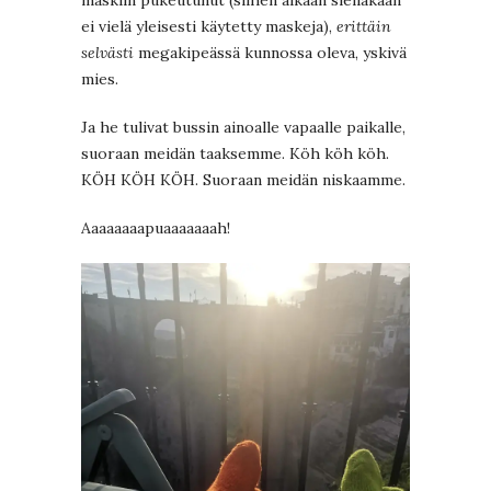
maskiin pukeutunut (siihen aikaan sielläkään
ei vielä yleisesti käytetty maskeja),
erittäin
selvästi
megakipeässä kunnossa oleva, yskivä
mies.
Ja he tulivat bussin ainoalle vapaalle paikalle,
suoraan meidän taaksemme. Köh köh köh.
KÖH KÖH KÖH. Suoraan meidän niskaamme.
Aaaaaaaapuaaaaaaah!