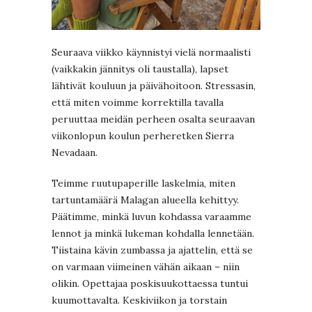
Seuraava viikko käynnistyi vielä normaalisti
(vaikkakin jännitys oli taustalla), lapset
lähtivät kouluun ja päivähoitoon. Stressasin,
että miten voimme korrektilla tavalla
peruuttaa meidän perheen osalta seuraavan
viikonlopun koulun perheretken Sierra
Nevadaan.
Teimme ruutupaperille laskelmia, miten
tartuntamäärä Malagan alueella kehittyy.
Päätimme, minkä luvun kohdassa varaamme
lennot ja minkä lukeman kohdalla lennetään.
Tiistaina kävin zumbassa ja ajattelin, että se
on varmaan viimeinen vähän aikaan – niin
olikin. Opettajaa poskisuukottaessa tuntui
kuumottavalta. Keskiviikon ja torstain