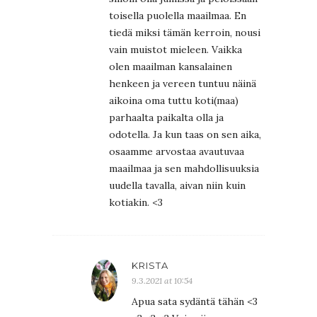
toisella puolella maailmaa. En
tiedä miksi tämän kerroin, nousi
vain muistot mieleen. Vaikka
olen maailman kansalainen
henkeen ja vereen tuntuu näinä
aikoina oma tuttu koti(maa)
parhaalta paikalta olla ja
odotella. Ja kun taas on sen aika,
osaamme arvostaa avautuvaa
maailmaa ja sen mahdollisuuksia
uudella tavalla, aivan niin kuin
kotiakin. <3
KRISTA
9.3.2021 at 10:54
Apua sata sydäntä tähän <3