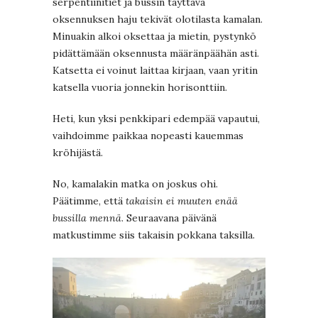
serpentiinitiet ja bussin täyttävä
oksennuksen haju tekivät olotilasta kamalan.
Minuakin alkoi oksettaa ja mietin, pystynkö
pidättämään oksennusta määränpäähän asti.
Katsetta ei voinut laittaa kirjaan, vaan yritin
katsella vuoria jonnekin horisonttiin.
Heti, kun yksi penkkipari edempää vapautui,
vaihdoimme paikkaa nopeasti kauemmas
kröhijästä.
No, kamalakin matka on joskus ohi.
Päätimme, että
takaisin ei muuten enää
bussilla mennä
. Seuraavana päivänä
matkustimme siis takaisin pokkana taksilla.