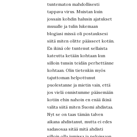
tuntematon mahdollisesti
tappava virus. Muistan kuin
jossain kohdin halusin ajatukset
muualle ja tulin lukemaan
blogiasi missä oli postauksesi
siitä miten olitte päässeet kotiin.
En ikinä ole tuntenut sellaista
kateutta ketään kohtaan kun
silloin tunsin teidän perhettänne
kohtaan. Olin tietenkin myös
tajuttoman helpottunut
puolestanne ja mietin vain, että
jos vielä onnistumme pääsemään
kotiin ehin nahoin en enää ikinä
valita siitä miten Suomi ahdistaa.
Nyt se on taas tämän talven
aikana ahdistanut, mutta ei edes
sadasosaa sitää mitä ahdisti
silloin olla jumissa ja peloissaan