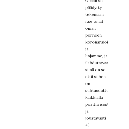
Ollaan siis
päädytty
tekemään
itse omat
oman
perheen
koronarajoituksemme
ja -
linjamme, ja
ilahduttavaa
siinä on se,
että siihen
on
suhtauduttu
kaikkialla
positiivisesti
ja
joustavasti
<3