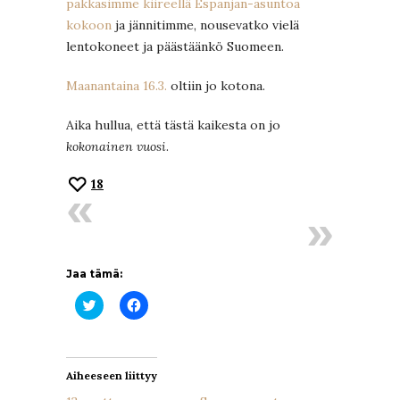
pakkasimme kiireellä Espanjan-asuntoa
kokoon
ja jännitimme, nousevatko vielä
lentokoneet ja päästäänkö Suomeen.
Maanantaina 16.3.
oltiin jo kotona.
Aika hullua, että tästä kaikesta on jo
kokonainen vuosi
.
18
Jaa tämä:
Jaa
Jaa
Twitterissä(Avautuu
Facebookissa(Avautuu
uudessa
uudessa
ikkunassa)
ikkunassa)
Aiheeseen liittyy