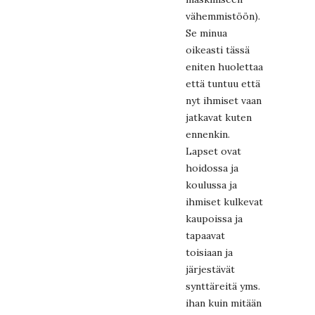
vähemmistöön).
Se minua
oikeasti tässä
eniten huolettaa
että tuntuu että
nyt ihmiset vaan
jatkavat kuten
ennenkin.
Lapset ovat
hoidossa ja
koulussa ja
ihmiset kulkevat
kaupoissa ja
tapaavat
toisiaan ja
järjestävät
synttäreitä yms.
ihan kuin mitään