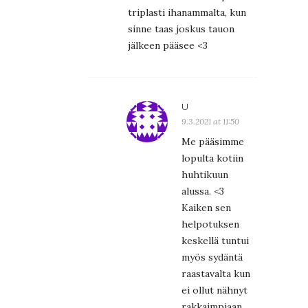
triplasti ihanammalta, kun
sinne taas joskus tauon
jälkeen pääsee <3
U
9.3.2021 at 11:50
Me pääsimme
lopulta kotiin
huhtikuun
alussa. <3
Kaiken sen
helpotuksen
keskellä tuntui
myös sydäntä
raastavalta kun
ei ollut nähnyt
rakkaimpiaan