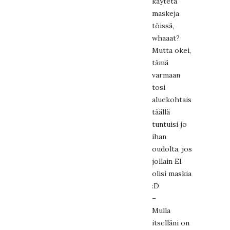
käytetä
maskeja
töissä,
whaaat?
Mutta okei,
tämä
varmaan
tosi
aluekohtaista,
täällä
tuntuisi jo
ihan
oudolta, jos
jollain EI
olisi maskia
:D
–
Mulla
itselläni on