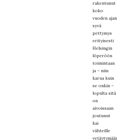
rakentunut
koko
vuoden ajan
syvä
pettymys
erityisesti
Helsingin
löperöön
toimintaan
ja – niin
karua kuin
se onkin –
lopulta sitä
on
aivoissaan
joutunut
kai
vähteille
vetäytymään