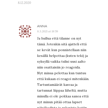
8.12.2020
ANNA
8.3.2021 at 18:59
Ja hullua että tilanne on nyt
tämä. Jotenkin sitä ajatteli että
se kevät kun ponnistellaan niin
kesällä helpottaa (kuten teki) ja
syksyllä vaikka tulisi uusi aalto
niin osattaisiin jo reagoida.
Nyt minua pelottaa kun tuntuu
että kukaan ei reagoi mitenkään.
Tartuntamäärät kasvaa ja
tartunnat liippaa läheltä, mutta
minulla ei ole pokkaa sanoa että
nyt minun pitää ottaa lapset
päiväkodista ja eskarista kotiin