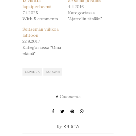
13 vuotta
Se sama postaus
lapsiperheenä
4.4.2016
7.4.2025
Kategoriassa
With 5 comments
"Ajattelin tänään"
Seitsemän viikkoa
lähtöön
22.9.2017
Kategoriassa "Oma
elämä"
ESPANJA
KORONA
8
Comments
By
KRISTA