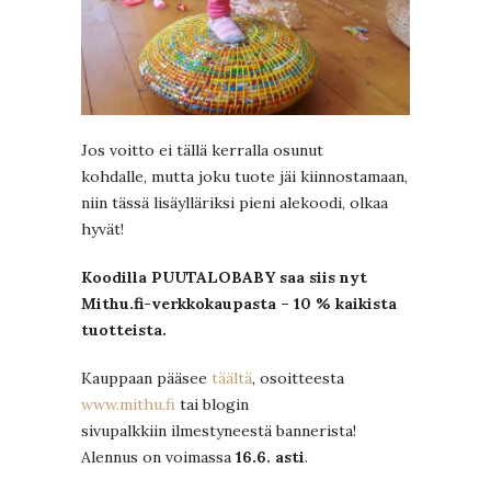
Jos voitto ei tällä kerralla osunut
kohdalle, mutta joku tuote jäi kiinnostamaan,
niin tässä lisäylläriksi pieni alekoodi, olkaa
hyvät!
Koodilla PUUTALOBABY saa siis nyt
Mithu.fi-verkkokaupasta – 10 % kaikista
tuotteista.
Kauppaan pääsee
täältä
, osoitteesta
www.mithu.fi
tai blogin
sivupalkkiin ilmestyneestä bannerista!
Alennus on voimassa
16.6. asti
.