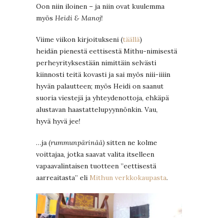
Oon niin iloinen – ja niin ovat kuulemma
myös
Heidi & Manoj
!
Viime viikon kirjoitukseni (
täällä
)
heidän pienestä eettisestä Mithu-nimisestä
perheyrityksestään nimittäin selvästi
kiinnosti teitä kovasti ja sai myös niii-iiiin
hyvän palautteen; myös Heidi on saanut
suoria viestejä ja yhteydenottoja, ehkäpä
alustavan haastattelupyynnönkin. Vau,
hyvä hyvä jee!
…ja
(rummunpärinää)
sitten ne kolme
voittajaa, jotka saavat valita itselleen
vapaavalintaisen tuotteen ”eettisestä
aarreaitasta” eli
Mithun verkkokaupasta
.