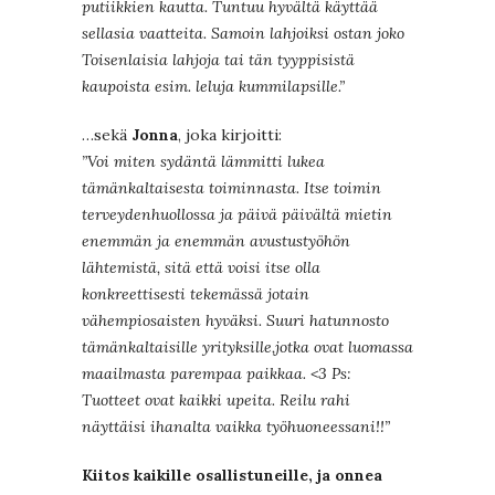
putiikkien kautta. Tuntuu hyvältä käyttää
sellasia vaatteita. Samoin lahjoiksi ostan joko
Toisenlaisia lahjoja tai tän tyyppisistä
kaupoista esim. leluja kummilapsille.”
…sekä
Jonna
, joka kirjoitti:
”Voi miten sydäntä lämmitti lukea
tämänkaltaisesta toiminnasta. Itse toimin
terveydenhuollossa ja päivä päivältä mietin
enemmän ja enemmän avustustyöhön
lähtemistä, sitä että voisi itse olla
konkreettisesti tekemässä jotain
vähempiosaisten hyväksi. Suuri hatunnosto
tämänkaltaisille yrityksille,jotka ovat luomassa
maailmasta parempaa paikkaa. <3
Ps:
Tuotteet ovat kaikki upeita. Reilu rahi
näyttäisi ihanalta vaikka työhuoneessani!!”
Kiitos kaikille osallistuneille, ja onnea