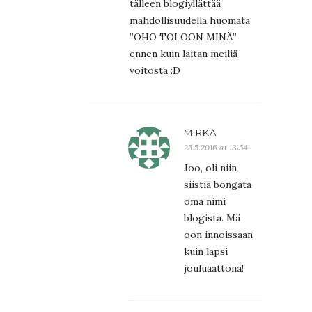
tälleen blogiyllättää
mahdollisuudella huomata
”OHO TOI OON MINÄ”
ennen kuin laitan meiliä
voitosta :D
MIRKA
25.5.2016 at 13:54
Joo, oli niin
siistiä bongata
oma nimi
blogista. Mä
oon innoissaan
kuin lapsi
jouluaattona!