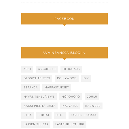
FACEBOOK
AVAINSANOJA BLOGIIN:
ARKI
ASKARTELU
BLOGGAUS
BLOGIYHTEISTYÖ
BOLLYWOOD
DIY
ESPANJA
HARRASTUKSET
HYVÄNTEKEVÄISYYS
HÖPÖHÖPÖ
JOULU
KAKSI PIENTÄ LASTA
KASVATUS
KAUNEUS
KESÄ
KIRJAT
KOTI
LAPSEN ELÄMÄÄ
LAPSEN SUUSTA
LASTENKULTTUURI