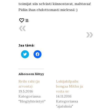
toimijat siis selvästi kiinnostavat, mahtavaa!
Pidän ihan ehdottomasti mielessä :)
11
Jaa tämä:
Jaa
Jaa
Twitterissä(Avautuu
Facebookissa(Avautuu
uudessa
uudessa
ikkunassa)
ikkunassa)
Aiheeseen liittyy
Reilu rahi (ja
Lukijakilpailu:
arvonta)
bongaa Mithu ja
19.5.2016
voita se
Kategoriassa
14.11.2016
"Blogiyhteistyö"
Kategoriassa
"ajatuksia"