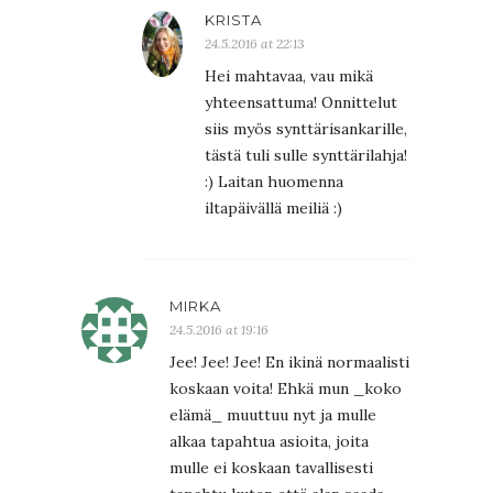
KRISTA
24.5.2016 at 22:13
Hei mahtavaa, vau mikä
yhteensattuma! Onnittelut
siis myös synttärisankarille,
tästä tuli sulle synttärilahja!
:) Laitan huomenna
iltapäivällä meiliä :)
MIRKA
24.5.2016 at 19:16
Jee! Jee! Jee! En ikinä normaalisti
koskaan voita! Ehkä mun _koko
elämä_ muuttuu nyt ja mulle
alkaa tapahtua asioita, joita
mulle ei koskaan tavallisesti