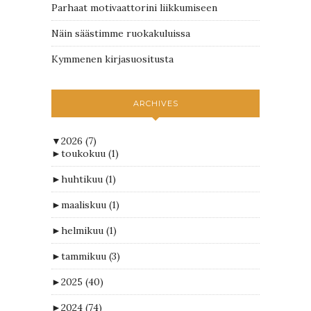
Parhaat motivaattorini liikkumiseen
Näin säästimme ruokakuluissa
Kymmenen kirjasuositusta
ARCHIVES
▼
2026
(7)
►
toukokuu
(1)
►
huhtikuu
(1)
►
maaliskuu
(1)
►
helmikuu
(1)
►
tammikuu
(3)
►
2025
(40)
►
2024
(74)