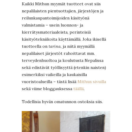
Kaikki Mithun myymät tuotteet ovat siis
nepalilaisten pientuottajien, järjestöjen ja
reilunkaupantoimijoiden käsityönä
valmistamia – usein luonnon- ja
kierrätysmateriaaleista, perinteisiä
käsityötekniikoita käyttämällä. Joka ikisellä
tuotteella on
tarina
, ja niitä myymällä
nepalilaiset järjestöt rahoittavat mm.
terveydenhuoltoa ja koulutusta Nepalissa
sekä edistävät työllisyyttä (etenkin naisten)
esimerkiksi vaikeilla ja kaukaisilla
vuoristoalueilla – tästä lisää
Mithun sivuilla
sekä viime bloggauksessa
täällä
.
Todellisia hyvän omatunnon ostoksia siis.