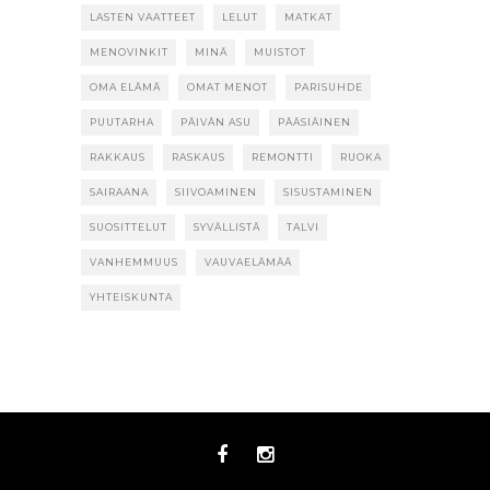
LASTEN VAATTEET
LELUT
MATKAT
MENOVINKIT
MINÄ
MUISTOT
OMA ELÄMÄ
OMAT MENOT
PARISUHDE
PUUTARHA
PÄIVÄN ASU
PÄÄSIÄINEN
RAKKAUS
RASKAUS
REMONTTI
RUOKA
SAIRAANA
SIIVOAMINEN
SISUSTAMINEN
SUOSITTELUT
SYVÄLLISTÄ
TALVI
VANHEMMUUS
VAUVAELÄMÄÄ
YHTEISKUNTA