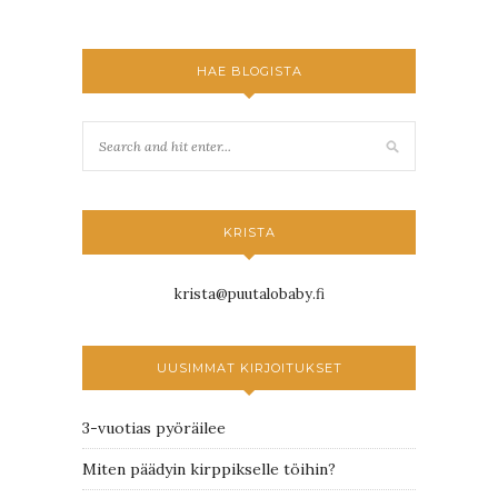
HAE BLOGISTA
KRISTA
krista@puutalobaby.fi
UUSIMMAT KIRJOITUKSET
3-vuotias pyöräilee
Miten päädyin kirppikselle töihin?