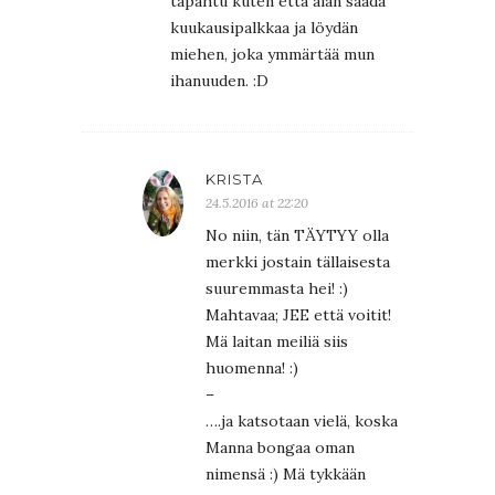
tapahtu kuten että alan saada
kuukausipalkkaa ja löydän
miehen, joka ymmärtää mun
ihanuuden. :D
KRISTA
24.5.2016 at 22:20
No niin, tän TÄYTYY olla
merkki jostain tällaisesta
suuremmasta hei! :)
Mahtavaa; JEE että voitit!
Mä laitan meiliä siis
huomenna! :)
–
….ja katsotaan vielä, koska
Manna bongaa oman
nimensä :) Mä tykkään