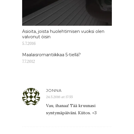
Asioita, joista huolehtimisen vuoksi olen
valvonut öisin
5.7.2016
Maalaisromantiikkaa 5-tiellä?
7.7.2012
JONNA
24.5.2016 at 17:55
Vau, ihanaa! Tää kruunasi
syntymäpäiväni. Kiitos. <3