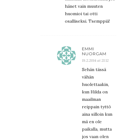
hänet vain muuten
huomioi tai otti
osalliseksi. Tsemppiä!
EMMI
NUORGAM
19.2.2014 at 21:12
Sehän tässä
vähän
huolettaakin,
kun Hilda on
maailman
reippain tyttö
aina silloin kun
mä en ole
paikalla, mutta
jos vaan olen