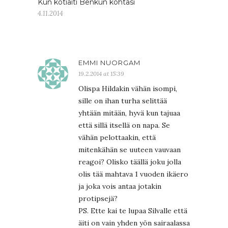
Kun kotiäiti Benkun kohtasi
4.11.2014
EMMI NUORGAM
19.2.2014 at 15:39
Olispa Hildakin vähän isompi,
sille on ihan turha selittää
yhtään mitään, hyvä kun tajuaa
että sillä itsellä on napa. Se
vähän pelottaakin, että
mitenkähän se uuteen vauvaan
reagoi? Olisko täällä joku jolla
olis tää mahtava 1 vuoden ikäero
ja joka vois antaa jotakin
protipsejä?
PS. Ette kai te lupaa Silvalle että
äiti on vain yhden yön sairaalassa