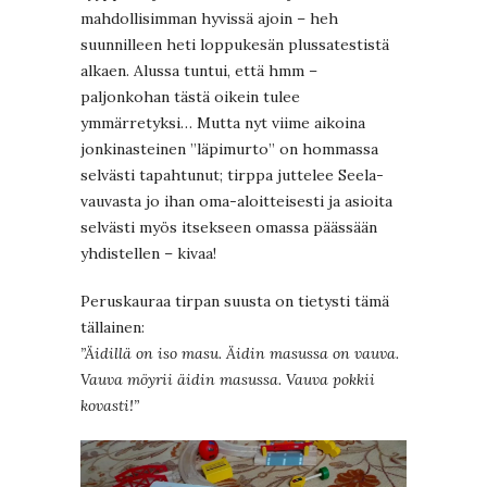
mahdollisimman hyvissä ajoin – heh
suunnilleen heti loppukesän plussatestistä
alkaen. Alussa tuntui, että hmm –
paljonkohan tästä oikein tulee
ymmärretyksi… Mutta nyt viime aikoina
jonkinasteinen ”läpimurto” on hommassa
selvästi tapahtunut; tirppa juttelee Seela-
vauvasta jo ihan oma-aloitteisesti ja asioita
selvästi myös itsekseen omassa päässään
yhdistellen – kivaa!
Peruskauraa tirpan suusta on tietysti tämä
tällainen:
”Äidillä on iso masu. Äidin masussa on vauva.
Vauva möyrii äidin masussa. Vauva pokkii
kovasti!”