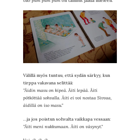
tuo
pum pum pum
on tainnut jäädä mieleen.
Välillä myös tuntuu, että sydän särkyy, kun
tirppa vakavana selittää:
”Äidin masu on kipeä. Äiti lepää. Äiti
pötköttää sohvalla. Äiti ei voi nostaa Sivvaa,
äidillä on iso masu.”
…ja jos poistun sohvalta vaikkapa vessaan:
”Äiti meni nukkumaan. Äiti on väsynyt.”