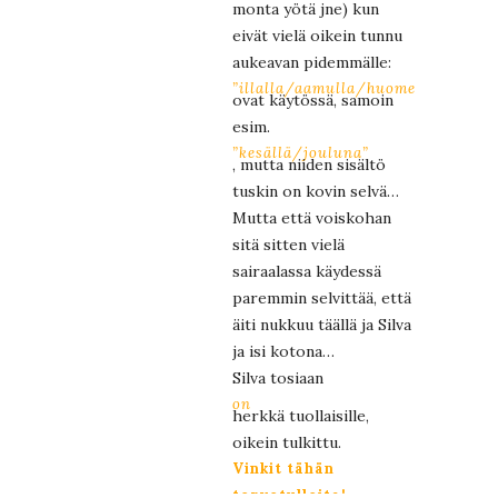
monta yötä jne) kun
eivät vielä oikein tunnu
aukeavan pidemmälle:
”illalla/aamulla/huomenna”
ovat käytössä, samoin
esim.
”kesällä/jouluna”
, mutta niiden sisältö
tuskin on kovin selvä…
Mutta että voiskohan
sitä sitten vielä
sairaalassa käydessä
paremmin selvittää, että
äiti nukkuu täällä ja Silva
ja isi kotona…
Silva tosiaan
on
herkkä tuollaisille,
oikein tulkittu.
Vinkit tähän
tervetulleita!