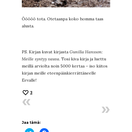
Ööööö tota. Otetaanpa koko homma taas
alusta.
PS. Kirjan kuvat kirjasta
Gunilla Hansson:
Meille syntyy vauva
. Tosi kiva kirja ja luettu
meillä arviolta noin 5000 kertaa – iso kiitos
kirjan meille eteenpäinkierrättäneelle
Eevalle!
3
Jaa tämä:
Jaa
Jaa