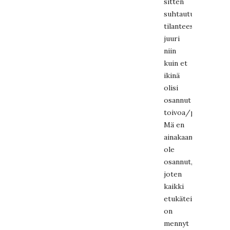
sitten
suhtautua
tilanteeseen
juuri
niin
kuin et
ikinä
olisi
osannut
toivoa/pelätä.
Mä en
ainakaan
ole
osannut,
joten
kaikki
etukäteismurehtim
on
mennyt