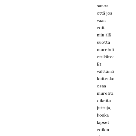
sanoa,
että jos
vaan
voit,
niin älä
suotta
murehdi
etukäteen.
Et
välttämättä
kuitenkaan
osaa
murehtia
oikeita
juttuja,
koska
lapset
voikin