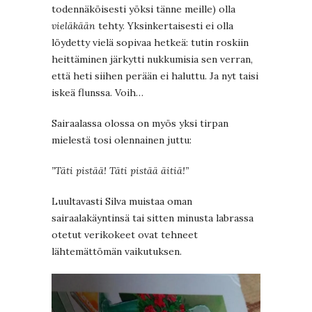
todennäköisesti yöksi tänne meille) olla
vieläkään
tehty. Yksinkertaisesti ei olla
löydetty vielä sopivaa hetkeä: tutin roskiin
heittäminen järkytti nukkumisia sen verran,
että heti siihen perään ei haluttu. Ja nyt taisi
iskeä flunssa. Voih…
Sairaalassa olossa on myös yksi tirpan
mielestä tosi olennainen juttu:
”Täti pistää! Täti pistää äitiä!”
Luultavasti Silva muistaa oman
sairaalakäyntinsä tai sitten minusta labrassa
otetut verikokeet ovat tehneet
lähtemättömän vaikutuksen.