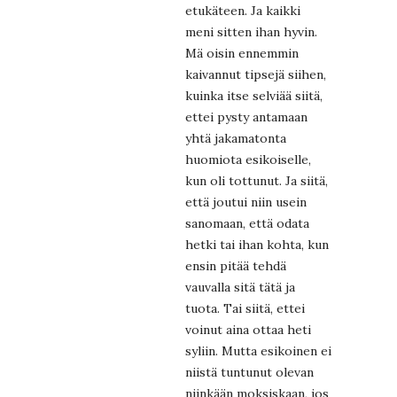
etukäteen. Ja kaikki
meni sitten ihan hyvin.
Mä oisin ennemmin
kaivannut tipsejä siihen,
kuinka itse selviää siitä,
ettei pysty antamaan
yhtä jakamatonta
huomiota esikoiselle,
kun oli tottunut. Ja siitä,
että joutui niin usein
sanomaan, että odata
hetki tai ihan kohta, kun
ensin pitää tehdä
vauvalla sitä tätä ja
tuota. Tai siitä, ettei
voinut aina ottaa heti
syliin. Mutta esikoinen ei
niistä tuntunut olevan
niinkään moksiskaan, jos