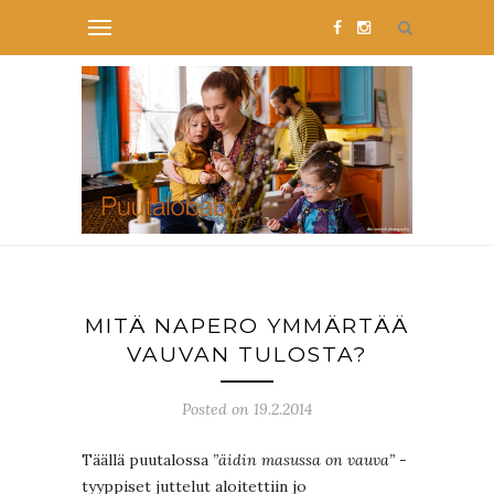
MITÄ NAPERO YMMÄRTÄÄ
VAUVAN TULOSTA?
Posted on 19.2.2014
Täällä puutalossa
”äidin masussa on vauva”
-
tyyppiset juttelut aloitettiin jo