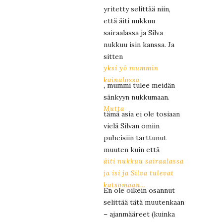
yritetty selittää niin,
että äiti nukkuu
sairaalassa ja Silva
nukkuu isin kanssa. Ja
sitten
yksi yö mummin
kainalossa
, mummi tulee meidän
sänkyyn nukkumaan.
Mutta
tämä asia ei ole tosiaan
vielä Silvan omiin
puheisiin tarttunut
muuten kuin että
äiti nukkuu sairaalassa
ja isi ja Silva tulevat
katsomaan…
En ole oikein osannut
selittää tätä muutenkaan
– ajanmääreet (kuinka