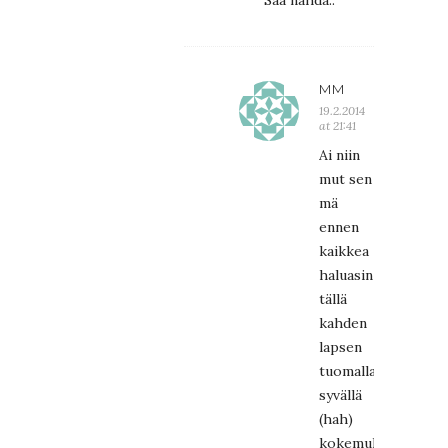
MM
19.2.2014
at 21:41
Ai niin
mut sen
mä
ennen
kaikkea
haluasin
tällä
kahden
lapsen
tuomalla
syvällä
(hah)
kokemuksella