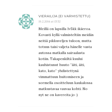
VIERAILIJA (EI VARMISTETTU)
19.2.2014 at 15:52
Meillä on lapsilla 1v5kk ikäeroa.
Kovasti kyllä valmisteltiin meidän
neitiä pikkuveljen tuloon, mutta
totuus taisi valjeta hänelle vasta
autossa matkalla sairaalasta
kotiin. Takapenkiltä kuului
kauhistunut huuto ”äiti, äiti,
kato, kato” yhdistettynä
vimmattuun huitomiseen ja
sormella osoitteluun kaukalossa
matkustavaa vauvaa kohti. No
nyt ne on kavereita jo :)