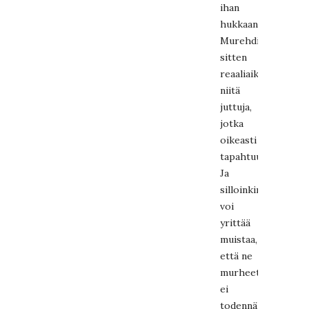
ihan
hukkaan.
Murehdi
sitten
reaaliaikaisena
niitä
juttuja,
jotka
oikeasti
tapahtuu.
Ja
silloinkin
voi
yrittää
muistaa,
että ne
murheet
ei
todennäköisesti