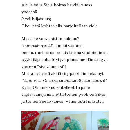
Äiti ja isi ja Silva hoitaa kaikki vauvaa
yhdessä.
(syvä hiljaisuus)
Okei, tätä kohtaa siis harjoitellaan vielä.
Missä se vauva sitten nukkuu?
”Pinnasängyssä!”
, kuului vastaus
ennen. (tarkoitus on siis laittaa vihdoinkin se
pyykkiläjän alta löytyvä pinnis meidän sängyn
viereen ”sivuvaunuksi”)
Mutta nyt yhtä äkkiä tirppa olikin keksinyt:
”Vaunussa! Omassa vaunussa Sivvan kanssa!”
Kyllä! Olimme siis esitelleet tirpalle
tuplavaunuja niin, että toinen puoli on Silvan
ja toinen Seela-vauvan – hienosti hoksattu.