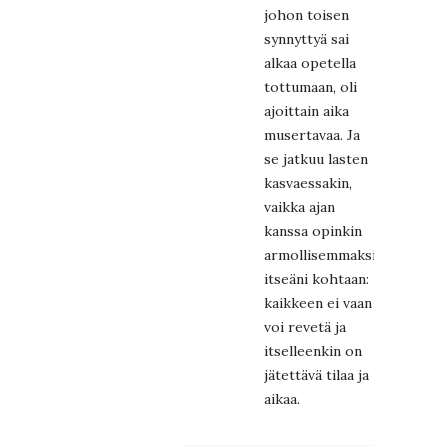
johon toisen
synnyttyä sai
alkaa opetella
tottumaan, oli
ajoittain aika
musertavaa. Ja
se jatkuu lasten
kasvaessakin,
vaikka ajan
kanssa opinkin
armollisemmaksi
itseäni kohtaan:
kaikkeen ei vaan
voi revetä ja
itselleenkin on
jätettävä tilaa ja
aikaa.