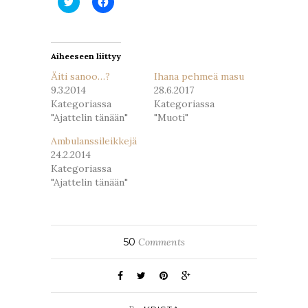
Twitterissä(Avautuu
Facebookissa(Avautuu
uudessa
uudessa
ikkunassa)
ikkunassa)
Aiheeseen liittyy
Äiti sanoo…?
Ihana pehmeä masu
9.3.2014
28.6.2017
Kategoriassa
Kategoriassa
"Ajattelin tänään"
"Muoti"
Ambulanssileikkejä
24.2.2014
Kategoriassa
"Ajattelin tänään"
50
Comments