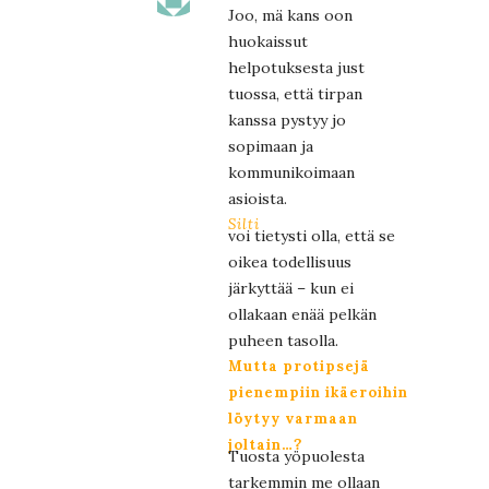
Joo, mä kans oon
huokaissut
helpotuksesta just
tuossa, että tirpan
kanssa pystyy jo
sopimaan ja
kommunikoimaan
asioista.
Silti
voi tietysti olla, että se
oikea todellisuus
järkyttää – kun ei
ollakaan enää pelkän
puheen tasolla.
Mutta protipsejä
pienempiin ikäeroihin
löytyy varmaan
joltain…?
Tuosta yöpuolesta
tarkemmin me ollaan