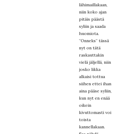
lähimaillakaan,
niin koko ajan
pitäis päästä
syliin ja saada
huomiota.
”Onneks” tässä
nyt on tätä
raskauttakin
vielä jäljellä, niin
josko likka
alkaisi tottua
siihen ettei ihan
aina pääse syliin,
kun nyt en enää
oikein
kivuttomasti voi
toista
kannellakaan.
Saa nähdä..