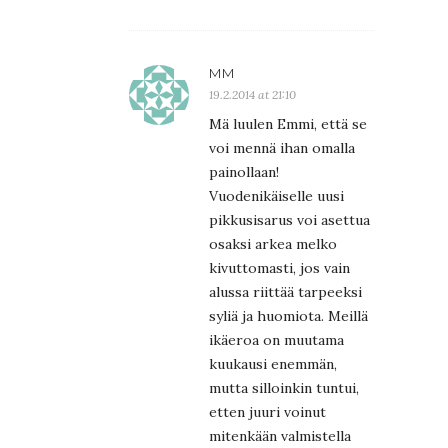
MM
19.2.2014 at 21:10
Mä luulen Emmi, että se
voi mennä ihan omalla
painollaan!
Vuodenikäiselle uusi
pikkusisarus voi asettua
osaksi arkea melko
kivuttomasti, jos vain
alussa riittää tarpeeksi
syliä ja huomiota. Meillä
ikäeroa on muutama
kuukausi enemmän,
mutta silloinkin tuntui,
etten juuri voinut
mitenkään valmistella