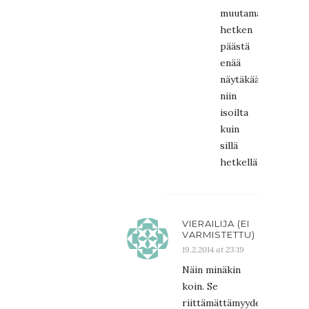
muutaman
hetken
päästä
enää
näytäkään
niin
isoilta
kuin
sillä
hetkellä.
VIERAILIJA (EI
VARMISTETTU)
19.2.2014 at 23:19
Näin minäkin
koin. Se
riittämättämyydentunne,