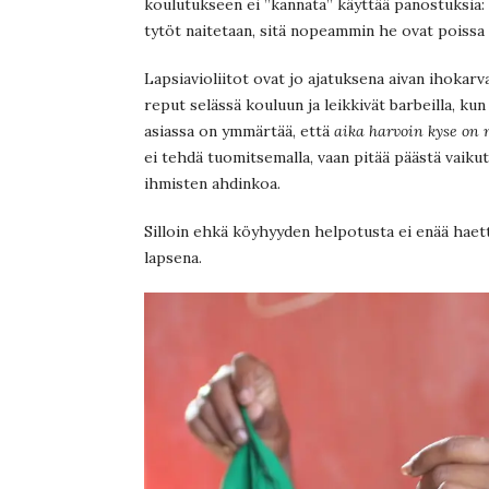
koulutukseen ei ”kannata” käyttää panostuksia
tytöt naitetaan, sitä nopeammin he ovat poiss
Lapsiavioliitot ovat jo ajatuksena aivan ihokar
reput selässä kouluun ja leikkivät barbeilla, ku
asiassa on ymmärtää, että
aika harvoin kyse on
ei tehdä tuomitsemalla, vaan pitää päästä vaiku
ihmisten ahdinkoa.
Silloin ehkä köyhyyden helpotusta ei enää haettai
lapsena.