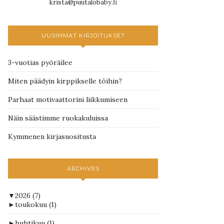
krista@puutalobaby.fi
UUSIMMAT KIRJOITUKSET
3-vuotias pyöräilee
Miten päädyin kirppikselle töihin?
Parhaat motivaattorini liikkumiseen
Näin säästimme ruokakuluissa
Kymmenen kirjasuositusta
ARCHIVES
▼
2026
(7)
►
toukokuu
(1)
►
huhtikuu
(1)