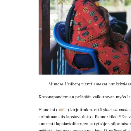
Mimosa Hedberg vierailemassa hankekylässä.
Koronapandemian pelätään vaikuttavan myös lap
Viimeksi (
täällä
) kirjoitinkin, että
yhdessä vuodes
solmitaan siis lapsiavioliitto. Esimerkiksi YK
suuresti lapsiavioliittojen ja tyttöjen silpomise
määrää aiempaan verrattuna
jopa 13 miljoonall