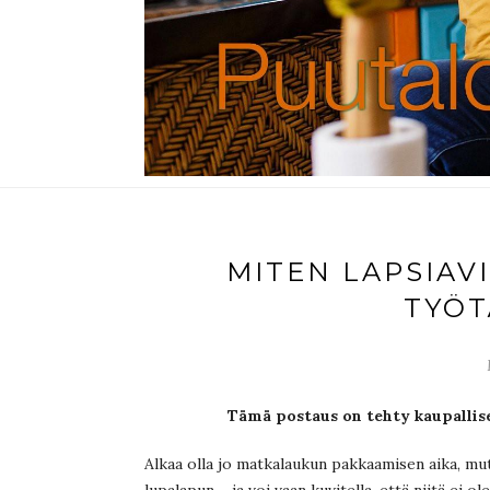
MITEN LAPSIAV
TYÖT
Tämä postaus on tehty kaupallis
Alkaa olla jo matkalaukun pakkaamisen aika, mu
lupalapun – ja voi vaan kuvitella, että niitä ei o