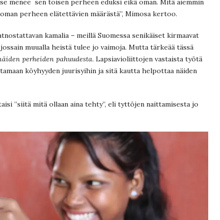
: se menee sen toisen perheen eduksi eikä oman. Mitä aiemmin
a oman perheen elätettävien määrästä”, Mimosa kertoo.
vatnostattavan kamalia – meillä Suomessa senikäiset kirmaavat
n jossain muualla heistä tulee jo vaimoja. Mutta tärkeää tässä
 näiden perheiden pahuudesta
. Lapsiavioliittojen vastaista työtä
ttamaan köyhyyden juurisyihin ja sitä kautta helpottaa näiden
si ”siitä mitä ollaan aina tehty”, eli tyttöjen naittamisesta jo