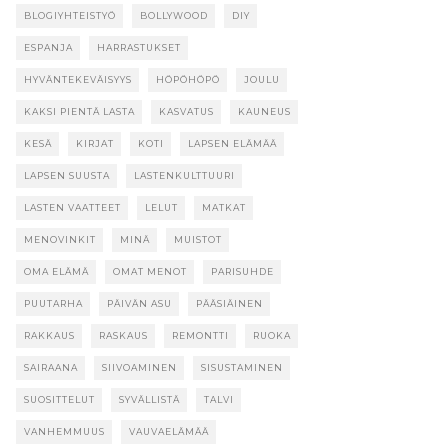
BLOGIYHTEISTYÖ
BOLLYWOOD
DIY
ESPANJA
HARRASTUKSET
HYVÄNTEKEVÄISYYS
HÖPÖHÖPÖ
JOULU
KAKSI PIENTÄ LASTA
KASVATUS
KAUNEUS
KESÄ
KIRJAT
KOTI
LAPSEN ELÄMÄÄ
LAPSEN SUUSTA
LASTENKULTTUURI
LASTEN VAATTEET
LELUT
MATKAT
MENOVINKIT
MINÄ
MUISTOT
OMA ELÄMÄ
OMAT MENOT
PARISUHDE
PUUTARHA
PÄIVÄN ASU
PÄÄSIÄINEN
RAKKAUS
RASKAUS
REMONTTI
RUOKA
SAIRAANA
SIIVOAMINEN
SISUSTAMINEN
SUOSITTELUT
SYVÄLLISTÄ
TALVI
VANHEMMUUS
VAUVAELÄMÄÄ