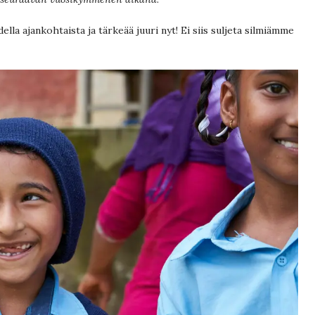
della ajankohtaista ja tärkeää juuri nyt! Ei siis suljeta silmiämme