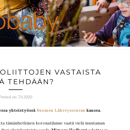
IOLIITTOJEN VASTAISTA
Ä TEHDÄÄN?
Posted on 7.9.2020
essa yhteistyössä
Suomen Lähetysseuran
kanssa.
tta tämänhetkinen koronatilanne vaatii vielä muutaman
le ihan yksinkertaista saada.
Mimosa Hedberg
odottaa jo