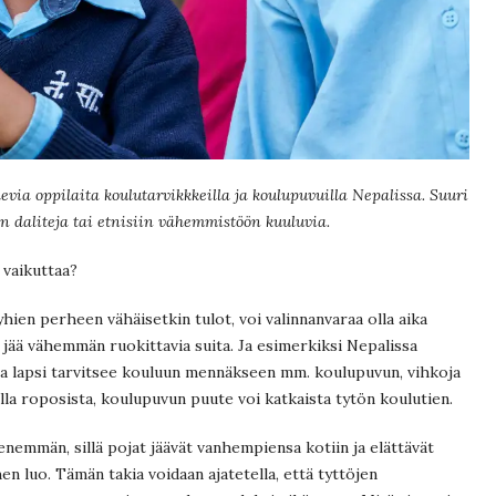
ia oppilaita koulutarvikkkeilla ja koulupuvuilla Nepalissa. Suuri
n daliteja tai etnisiin vähemmistöön kuuluvia.
) vaikuttaa?
ien perheen vähäisetkin tulot, voi valinnanvaraa olla aika
n jää vähemmän ruokittavia suita. Ja esimerkiksi Nepalissa
tta lapsi tarvitsee kouluun mennäkseen mm. koulupuvun, vihkoja
lla roposista, koulupuvun puute voi katkaista tytön koulutien.
nemmän, sillä pojat jäävät vanhempiensa kotiin ja elättävät
n luo. Tämän takia voidaan ajatetella, että tyttöjen