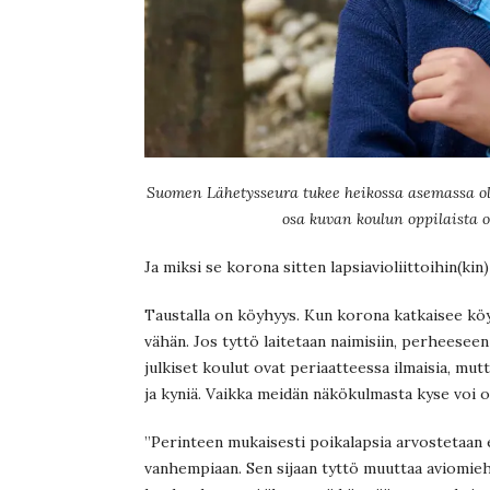
Suomen Lähetysseura tukee heikossa asemassa olev
osa kuvan koulun oppilaista o
Ja miksi se korona sitten lapsiavioliittoihin(kin
Taustalla on köyhyys. Kun korona katkaisee köyh
vähän. Jos tyttö laitetaan naimisiin, perheesee
julkiset koulut ovat periaatteessa ilmaisia, mu
ja kyniä. Vaikka meidän näkökulmasta kyse voi o
”Perinteen mukaisesti poikalapsia arvostetaan e
vanhempiaan. Sen sijaan tyttö muuttaa aviomiehe