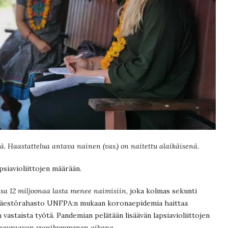
 Haastattelua antava nainen (vas.) on naitettu alaikäisenä.
siavioliittojen määrään.
sa 12 miljoonaa lasta menee naimisiin
, joka kolmas sekunti
:n väestörahasto UNFPA:n mukaan koronaepidemia haittaa
n vastaista työtä. Pandemian pelätään lisäävän lapsiavioliittojen
a seuraavan vuosikymmenen aikana
.