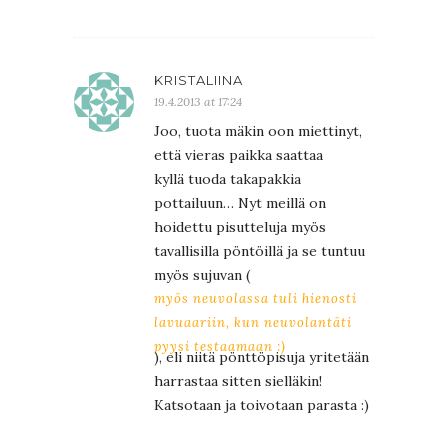
KRISTALIINA
19.4.2013 at 17:24
Joo, tuota mäkin oon miettinyt,
että vieras paikka saattaa
kyllä tuoda takapakkia
pottailuun… Nyt meillä on
hoidettu pisutteluja myös
tavallisilla pöntöillä ja se tuntuu
myös sujuvan (
myös neuvolassa tuli hienosti
lavuaariin, kun neuvolantäti
pyysi testaamaan :)
), eli niitä pönttöpisuja yritetään
harrastaa sitten sielläkin!
Katsotaan ja toivotaan parasta :)