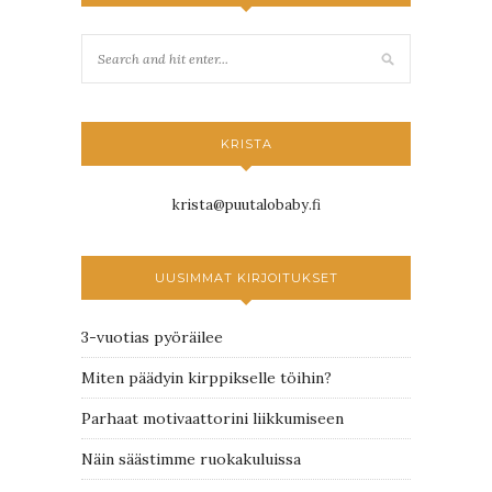
KRISTA
krista@puutalobaby.fi
UUSIMMAT KIRJOITUKSET
3-vuotias pyöräilee
Miten päädyin kirppikselle töihin?
Parhaat motivaattorini liikkumiseen
Näin säästimme ruokakuluissa