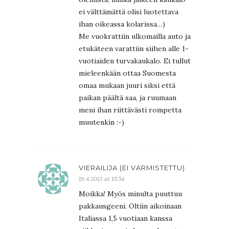
ei välttämättä olisi luotettava
ihan oikeassa kolarissa…)
Me vuokrattiin ulkomailla auto ja
etukäteen varattiin siihen alle 1-
vuotiaiden turvakaukalo. Ei tullut
mieleenkään ottaa Suomesta
omaa mukaan juuri siksi että
paikan päältä saa, ja ruumaan
meni ihan riittävästi rompetta
muutenkin :-)
VIERAILIJA (EI VARMISTETTU)
19.4.2013 at 15:54
Moikka! Myös minulta puuttuu
pakkausgeeni. Oltiin aikoinaan
Italiassa 1,5 vuotiaan kanssa