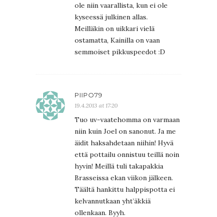
ole niin vaarallista, kun ei ole
kyseessä julkinen allas.
Meilläkin on uikkari vielä
ostamatta, Kainilla on vaan
semmoiset pikkuspeedot :D
PIIPO79
19.4.2013 at 17:20
Tuo uv-vaatehomma on varmaan
niin kuin Joel on sanonut. Ja me
äidit haksahdetaan niihin! Hyvä
että pottailu onnistuu teillä noin
hyvin! Meillä tuli takapakkia
Brasseissa ekan viikon jälkeen.
Täältä hankittu halppispotta ei
kelvannutkaan yht’äkkiä
ollenkaan. Byyh.