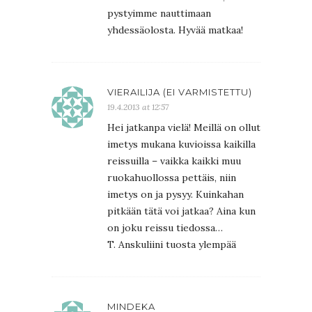
pystyimme nauttimaan
yhdessäolosta. Hyvää matkaa!
VIERAILIJA (EI VARMISTETTU)
19.4.2013 at 12:57
Hei jatkanpa vielä! Meillä on ollut
imetys mukana kuvioissa kaikilla
reissuilla – vaikka kaikki muu
ruokahuollossa pettäis, niin
imetys on ja pysyy. Kuinkahan
pitkään tätä voi jatkaa? Aina kun
on joku reissu tiedossa…
T. Anskuliini tuosta ylempää
MINDEKA