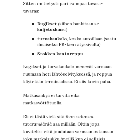
Sitten on tietysti pari isompaa tavara-
tavaraa:
Bugikset
(siihen hankitaan se
kuljetuskassi
)
turvakaukalo
, koska autoillaan (saatu
ilmaiseksi FB-kierrätyssivulta)
Stokken kantoreppu
Bugikset ja turvakaukalo menevät varmaan
ruumaan heti lähtöselvityksessä, ja reppua
käytetään terminaalissa. Ei siis kovin paha.
Matkasänkyä ei tarvita eikä
matkasyöttötuolia.
Eli ei tästä vielä sitä
ihan valtavaa
tavaramäärää
saa millään. Oltiin jopa
kuviteltu, että joudutaan varmaan ostamaan
joku matkalaukku (meillä kun ei sellaisia