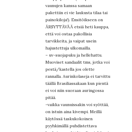
vaunujen kanssa samaan
pakettiin ei vie laukusta tilaa tai
painokiloja!). Ensitöikseen on
ÄRSYTTÄVÄÄ etsiä heti kauppa,
että voi ostaa pakollisia
tarvikkeita, ja vaipat usein
hajustettuja ulkomailla.
– uv-suojapuku ja hellehattu.
Muoviset sandaalit tms, jotka voi
pestä/kastella jos olette
rannalla. Aurinkolaseja ei tarvittu
täällä Brasiliassakaan kun pientä
ei voi niin suoraan auringossa
pitää.
-vaikka vaunuissakin voi syöttää,
on istuin aina kivempi. Meillä
käytössä taskukokoinen
pyyhkimällä puhdistettava