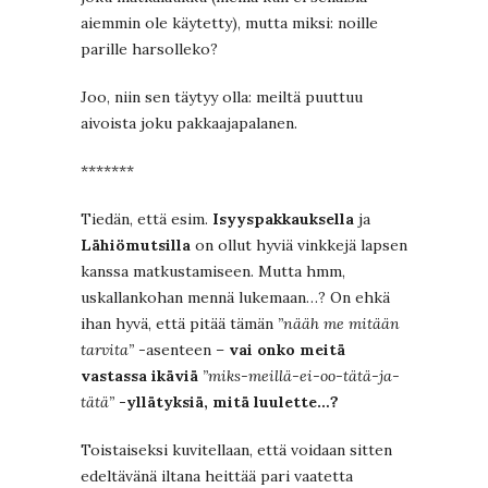
aiemmin ole käytetty), mutta miksi: noille
parille harsolleko?
Joo, niin sen täytyy olla: meiltä puuttuu
aivoista joku pakkaajapalanen.
*******
Tiedän, että esim.
Isyyspakkauksella
ja
Lähiömutsilla
on ollut hyviä vinkkejä lapsen
kanssa matkustamiseen. Mutta hmm,
uskallankohan mennä lukemaan…? On ehkä
ihan hyvä, että pitää tämän
”nääh me mitään
tarvita”
-asenteen –
vai onko meitä
vastassa ikäviä
”miks-meillä-ei-oo-tätä-ja-
tätä”
-yllätyksiä, mitä luulette…?
Toistaiseksi kuvitellaan, että voidaan sitten
edeltävänä iltana heittää pari vaatetta