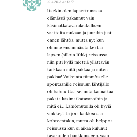
19.4.2013 at 12:56
Itsekin olen lapsettomassa
elämässä pakannut vain
käsimatkatavaralaukullisen
vaatteita mukaan ja juurikin just
ennen lähtöä, mutta nyt kun
olimme ensimmäistä kertaa
lapsen (silloin 10kk) reissussa,
niin piti kyllä miettiä yllättävän
tarkkaan mitä pakkaa ja miten
pakkaa! Vaikeinta tämmöiselle
spontaanille reissuun lähtijälle
oli hahmottaa se, mitä kannattaa
pakata käsimatkatavaroihin ja
mitä ei… Lähiömutsilla oli hyviä
vinkkejä! Ja joo, kaikkea saa
kohteestakin, mutta oli helppoa
reissussa kun ei aikaa kulunut
tavaroiden hankkimiseen, vaan