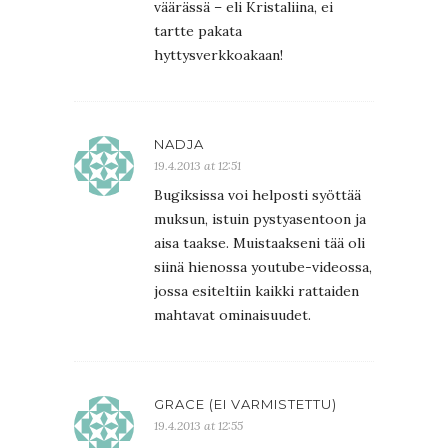
väärässä – eli Kristaliina, ei
tartte pakata
hyttysverkkoakaan!
NADJA
19.4.2013 at 12:51
Bugiksissa voi helposti syöttää
muksun, istuin pystyasentoon ja
aisa taakse. Muistaakseni tää oli
siinä hienossa youtube-videossa,
jossa esiteltiin kaikki rattaiden
mahtavat ominaisuudet.
GRACE (EI VARMISTETTU)
19.4.2013 at 12:55