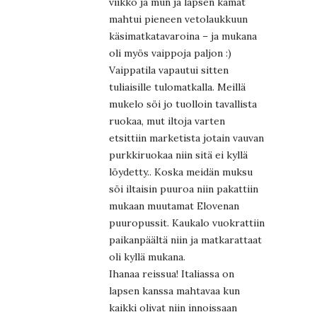
viikko ja mun ja lapsen kamat
mahtui pieneen vetolaukkuun
käsimatkatavaroina – ja mukana
oli myös vaippoja paljon :)
Vaippatila vapautui sitten
tuliaisille tulomatkalla. Meillä
mukelo söi jo tuolloin tavallista
ruokaa, mut iltoja varten
etsittiin marketista jotain vauvan
purkkiruokaa niin sitä ei kyllä
löydetty.. Koska meidän muksu
söi iltaisin puuroa niin pakattiin
mukaan muutamat Elovenan
puuropussit. Kaukalo vuokrattiin
paikanpäältä niin ja matkarattaat
oli kyllä mukana.
Ihanaa reissua! Italiassa on
lapsen kanssa mahtavaa kun
kaikki olivat niin innoissaan