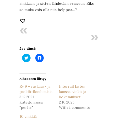
rinkkaan, ja sitten lähdetään reissuun. Eiks
se muka vois olla niin helppoa…?
Jaa tämä:
Jaa
Jaa
Twitterissä(Avautuu
Facebookissa(Avautuu
uudessa
uudessa
ikkunassa)
ikkunassa)
Aiheeseen liittyy
Rv 9 – raskaus- ja
Interrail lasten
paskiittikuulumisia
kanssa: vinkit ja
3.12.2021
kokemukset
Kategoriassa
2.10.2025
"perhe"
With 2 comments
10 vinkkiä: