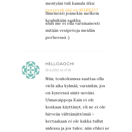
mentyäni tuli kamala itku:
yyyyyyyh tää on MÄRKÄ!!!
Ilmeisesti jonnekin melkein
kouluikään saakka.
shih me ei olla varsinaisesti
mitään vesipetoja meidän
perheessä :)
HELLOAOCHI
19.4.2013 at 17:18
Niin, toukokuussa saattaa olla
vielä aika kylmää, varsinkin, jos
on kyseessä uinti-noviisi.
Uimavaippoja Kain ei ole
koskaan käyttänyt, eli ne ei ole
hirveän välttämättömiä –
kertaakaan ei ole kakka tullut
uidessa ja jos tulee, niin ehkei se