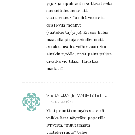
yrjö- ja ripulitautia sotkivat sekä
suunnitelmamme että
vaatteemme. Ja niitä vaatteita
olisi kyllä mennyt
(vaatekerta/yrjö). En siis halua
maalailla piruja seinille, mutta
ottakaa useita vaihtovaatteita
ainakin tytölle, eivät paina paljon
eivätkä vie tilaa… Hauskaa
matkaa!!!
VIERAILIJA (EI VARMISTETTU)
19.4.2013 at 15:47
Yksi pointti on myös se, että
vaikka lista näyttäisi paperilla
lyhyeltä, ”muutamasta
vaatekerrasta” tulee