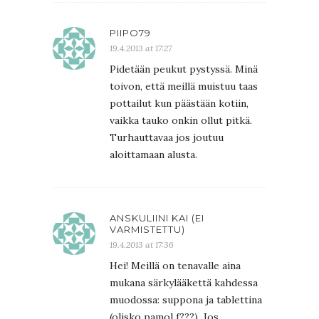
PIIPO79
19.4.2013 at 17:27
Pidetään peukut pystyssä. Minä
toivon, että meillä muistuu taas
pottailut kun päästään kotiin,
vaikka tauko onkin ollut pitkä.
Turhauttavaa jos joutuu
aloittamaan alusta.
ANSKULIINI KAI (EI
VARMISTETTU)
19.4.2013 at 17:36
Hei! Meillä on tenavalle aina
mukana särkylääkettä kahdessa
muodossa: suppona ja tablettina
(olisko pamol f???). Jos