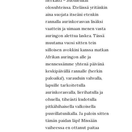
herkästi – Suomenkin
olosuhteissa. Etelässä yritänkin
aina suojata itseäni etenkin
rannalla aurinkorasvan lisäksi
vaattein ja uimaan menen vasta
auringon alettua laskea. Tässä
muutama vuosi sitten tein
silloisen avokkini kanssa matkan
Afrikan auringon alle ja
mennessämme yhtenä päivänä
keskipäivällä rannalle (herkin
paloaika!), varauduin vahvalla,
lapsille tarkoitetulla
aurinkorasvalla, lierihatulla ja
ohuella, tiheästi kudotulla
pitkähihaisella valkoisella
puuvillatunikalla. Ja paloin sitten
tämän paidan läpi! Missään
vaiheessa en ottanut paitaa