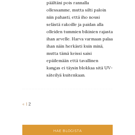
päältäni pois rannalla
ollessamme, mutta silti paloin
niin pahasti, että iho nousi
selästä rakoille ja paidan alla
olleiden tummien bikinien rajasta
ihan arvelle. Harva varmaan palaa
ihan näin herkästi kuin minä,
mutta tämä keissi saisi
epäilemään että tavallinen
kangas ei täysin blokkaa sitä UV-
säteilyä kuitenkaan.
«
1
2
HAE BLOGISTA