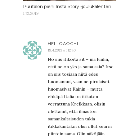
Puutalon pieni Insta Story -joulukalenteri
1.12.2019
HELLOAOCHI
19.4.2013 at 12:40
No siis itikoita sit – mä luulin,
että ne on yks ja sama asia? Itse
en siis tosiaan niitä edes
huomannut, vaan ne pirulaiset
huomasivat Kainin – mutta
ehkäpä Italia on itikaton
verrattuna Kreikkaan, olisin
olettanut, että ilmaston
samankaltaisuden takia
itikkakantakin olisi ollut suurin
piirtein sama. Olin näköjään