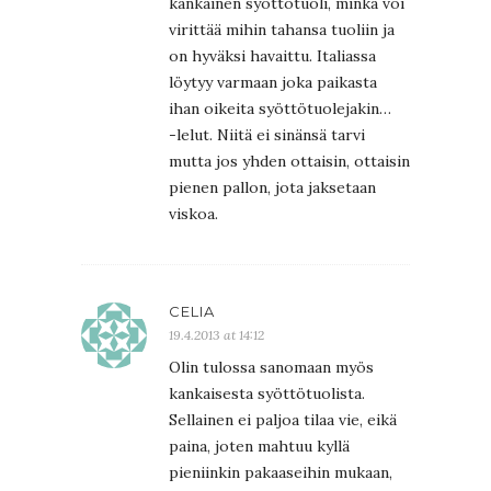
kankainen syöttötuoli, minkä voi
virittää mihin tahansa tuoliin ja
on hyväksi havaittu. Italiassa
löytyy varmaan joka paikasta
ihan oikeita syöttötuolejakin…
-lelut. Niitä ei sinänsä tarvi
mutta jos yhden ottaisin, ottaisin
pienen pallon, jota jaksetaan
viskoa.
CELIA
19.4.2013 at 14:12
Olin tulossa sanomaan myös
kankaisesta syöttötuolista.
Sellainen ei paljoa tilaa vie, eikä
paina, joten mahtuu kyllä
pieniinkin pakaaseihin mukaan,