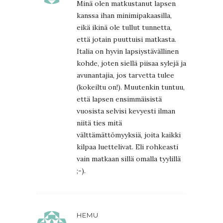
Minä olen matkustanut lapsen
kanssa ihan minimipakaasilla,
eikä ikinä ole tullut tunnetta,
että jotain puuttuisi matkasta.
Italia on hyvin lapsiystävällinen
kohde, joten siellä piisaa sylejä ja
avunantajia, jos tarvetta tulee
(kokeiltu on!). Muutenkin tuntuu,
että lapsen ensimmäisistä
vuosista selvisi kevyesti ilman
niitä ties mitä
välttämättömyyksiä, joita kaikki
kilpaa luettelivat. Eli rohkeasti
vain matkaan sillä omalla tyylillä
;-).
HEMU