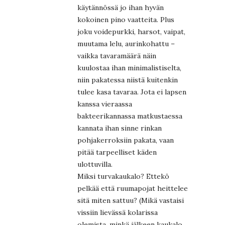
käytännössä jo ihan hyvän
kokoinen pino vaatteita. Plus
joku voidepurkki, harsot, vaipat,
muutama lelu, aurinkohattu –
vaikka tavaramäärä näin
kuulostaa ihan minimalistiselta,
niin pakatessa niistä kuitenkin
tulee kasa tavaraa. Jota ei lapsen
kanssa vieraassa
bakteerikannassa matkustaessa
kannata ihan sinne rinkan
pohjakerroksiin pakata, vaan
pitää tarpeelliset käden
ulottuvilla.
Miksi turvakaukalo? Ettekö
pelkää että ruumapojat heittelee
sitä miten sattuu? (Mikä vastaisi
vissiin lievässä kolarissa
olemista, minkä jälkeen kaukalo