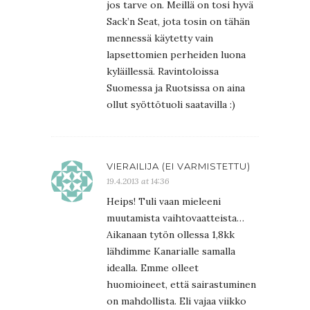
jos tarve on. Meillä on tosi hyvä
Sack’n Seat, jota tosin on tähän
mennessä käytetty vain
lapsettomien perheiden luona
kyläillessä. Ravintoloissa
Suomessa ja Ruotsissa on aina
ollut syöttötuoli saatavilla :)
VIERAILIJA (EI VARMISTETTU)
19.4.2013 at 14:36
Heips! Tuli vaan mieleeni
muutamista vaihtovaatteista…
Aikanaan tytön ollessa 1,8kk
lähdimme Kanarialle samalla
idealla. Emme olleet
huomioineet, että sairastuminen
on mahdollista. Eli vajaa viikko