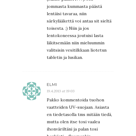
jommasta kummasta päästä
lentäisi tavaraa, niin
särkylääkettä voi antaa sit sieltä
toisesta. ;) Niin ja jos
lentokoneessa joutuisi lasta
läkitsemään niin mieluummin
valitsisin vesitilkkaan liotetun
tabletin ja lusikan.
ELMI
19.4.2013 at 19:03
Pakko kommentoida tuohon
vaatteiden UV-suojaan. Asiasta
en tiedetasolla tms mitään tiedä,
mutta olen itse tosi vaalea
ihonväriltäni ja palan tosi