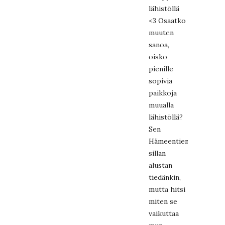
lähistöllä
<3 Osaatko
muuten
sanoa,
oisko
pienille
sopivia
paikkoja
muualla
lähistöllä?
Sen
Hämeentien
sillan
alustan
tiedänkin,
mutta hitsi
miten se
vaikuttaa