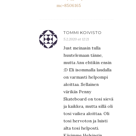
mc=8506165
TOMMI KOIVISTO
5.2.2020 at 12:21
Just meinasin tulla
huutelemaan tänne,
mutta Anu ehtikin ensin
:D Eli isommalla laudalla
on varmasti helpompi
aloittaa. Sellainen
värikäs Penny
Skateboard on tosi sievä
ja kaikkea, mutta sillä oli
tosi vaikea aloittaa. Oli
tosi hervoton ja luisti
alta tosi helposti.
Kävimme Helsingin