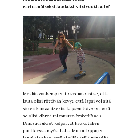
ensimmäiseksi laudaksi viisivuotiaalle?
Meidän vanhempien toiveena olisi se, että
lauta olisi riittävän kevyt, että lapsi voi sitä
sitten kantaa itsekin. Lapsen toive on, että
se olisi vihreä tai muuten
krokotiilinen
.
Dinosaurukset kelpaavat krokotiilien
puutteessa myös, haha. Mutta loppujen
lopuksi uskon, että ei sillä värillä niin väliä,