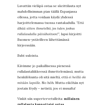
Luvattiin vieläpä ostaa se skeittilauta nyt
mahdollisimman pian täällä Espanjassa
ollessa, jotta voidaan käydä yhdessä
harjoittelemassa tuossa rantakadulla.
”Että
älkää sitten ihmetelkö, jos tulen joskus
rullalaudalla päivähoitoon!”
, lapsi kirjoitti
Suomen-ystävilleen lähettämässä
kirjeessään.
Suht suloista.
Kävimme jo paikallisessa pienessä
rullalautaliikkeessä ihmettelemässä, mutta
henkilökunta oli sitä mieltä, että
ei heillä ole
mitään lapsille.
No höh. Mutta eiköhän nyt
jostain löydy – netistä, jos ei muualta!
Vinkit siis supertervetulleita:
millainen
rullalauta kannattaisi ostaa