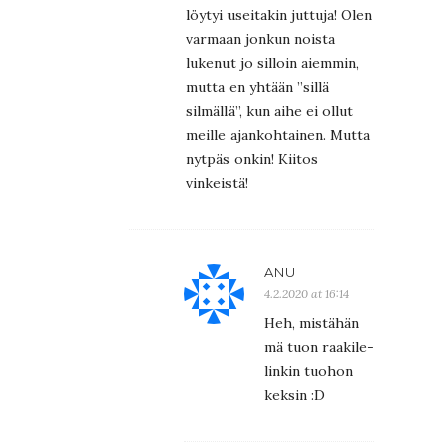
löytyi useitakin juttuja! Olen
varmaan jonkun noista
lukenut jo silloin aiemmin,
mutta en yhtään ”sillä
silmällä”, kun aihe ei ollut
meille ajankohtainen. Mutta
nytpäs onkin! Kiitos
vinkeistä!
ANU
4.2.2020 at 16:14
Heh, mistähän
mä tuon raakile-
linkin tuohon
keksin :D