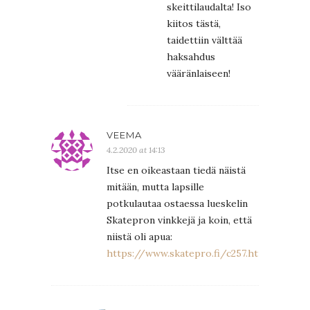
skeittilaudalta! Iso
kiitos tästä,
taidettiin välttää
haksahdus
vääränlaiseen!
VEEMA
4.2.2020 at 14:13
Itse en oikeastaan tiedä näistä
mitään, mutta lapsille
potkulautaa ostaessa lueskelin
Skatepron vinkkejä ja koin, että
niistä oli apua:
https://www.skatepro.fi/c257.htm