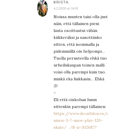
KRISTA
4.2.2020 at 14:01
Noissa muuten taisi olla just
näin, että tällainen pieni
lauta osoittautui vähän
kiikkeräksi ja sanottiinko
sitten, että isommalla ja
pidemmällä ois helpompi…
Tuolla perusteella ehkä tuo
urheilukaupan toinen malli
voisi olla parempi kuin tuo,
minkä eka linkkasin… Ehkä
:D
–
Eli että oiskohan hmm
sittenkin parempi tällainen:
https://www.decathlon.es/es/p/skat
ninos-3-7-anos-play-120-
skate/_/R-p-302687?