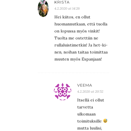
KRISTA
4.2.2020 at 14:26
Hei kiitos, en ollut
huomannutkaan, että tuolla
on lopussa myös vinkit!
Tuolta me ostettiin ne
rullaluistimetkin! Ja het-ki-
nen, noihan taitaa toimittaa
muuten myös Espanjaan!
VEEMA
4.2.2020 at 20:52
Itsellä ei ollut
tarvetta
ulkomaan
toimituksille
mutta luulisi,