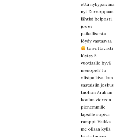
että nykypäivänä
nyt Eurooppaan
lähtisi helposti,
jos ei
paikallisesta
löydy vastaavaa
toivottavasti
löytyy 5-
vuotiaalle hyvä
menopeli! Ja
olisipa kiva, kun
saataisiin joskus
tuohon Arabian
koulun viereen
pienemmille
lapsille sopiva
ramppi. Vaikka
me ollaan kyllä
käyty tuossa