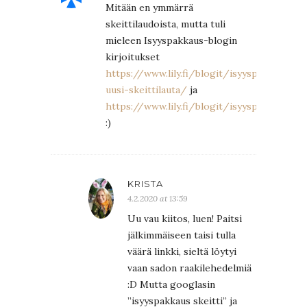
Mitään en ymmärrä
skeittilaudoista, mutta tuli
mieleen Isyyspakkaus-blogin
kirjoitukset
https://www.lily.fi/blogit/isyyspakkaus/ku
uusi-skeittilauta/
ja
https://www.lily.fi/blogit/isyyspakkaus/ra
:)
KRISTA
4.2.2020 at 13:59
Uu vau kiitos, luen! Paitsi
jälkimmäiseen taisi tulla
väärä linkki, sieltä löytyi
vaan sadon raakilehedelmiä
:D Mutta googlasin
”isyyspakkaus skeitti” ja