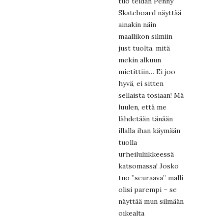
tuo teidän Penny
Skateboard näyttää
ainakin näin
maallikon silmiin
just tuolta, mitä
mekin alkuun
mietittiin… Ei joo
hyvä, ei sitten
sellaista tosiaan! Mä
luulen, että me
lähdetään tänään
illalla ihan käymään
tuolla
urheiluliikkeessä
katsomassa! Josko
tuo ”seuraava” malli
olisi parempi – se
näyttää mun silmään
oikealta