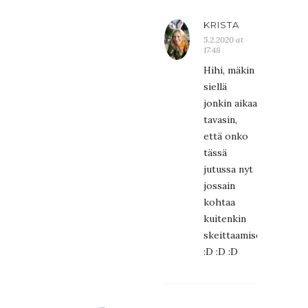
KRISTA
5.2.2020 at
17:48
Hihi, mäkin
siellä
jonkin aikaa
tavasin,
että onko
tässä
jutussa nyt
jossain
kohtaa
kuitenkin
skeittaamisesta…
:D :D :D