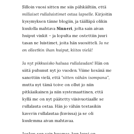
Silloin vuosi sitten me siis pähkäiltiin, että
millaiset rullaluistimet ostaa lapselle
. Kirjoitin
kysymyksen tänne blogiin, ja täälläpä olikin
kuulolla mahtava
Ninneri
, jolta sain aivan
huiput vinkit – ja lopulta me ostettiin juuri
tasan ne luistimet, joita hän suositteli.
Ja ne
on olleetkin ihan huiput, kiitos vielä!
Ja nyt pikkusisko haluaa rullalaudan
! Hän on
siitä puhunut nyt jo vuoden. Viime kesänä me
sanottiin vielä, että
”sitten vähän isompana”
,
mutta nyt tämä toive on ollut jo niin
pitkäaikainen ja niin systemaattinen, että
kyllä me on nyt päätetty viisivuotiaalle se
rullalauta ostaa. Hän jo vähän testasikin
kaverin rullalautaa (kuvissa) ja se oli
kuulemma aivan mahtavaa.
Joskus sen vain huomaa, kun lapsi on