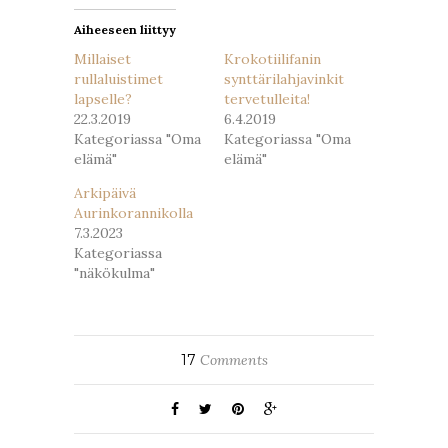
Aiheeseen liittyy
Millaiset
Krokotiilifanin
rullaluistimet
synttärilahjavinkit
lapselle?
tervetulleita!
22.3.2019
6.4.2019
Kategoriassa "Oma
Kategoriassa "Oma
elämä"
elämä"
Arkipäivä
Aurinkorannikolla
7.3.2023
Kategoriassa
"näkökulma"
17
Comments