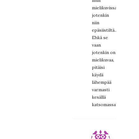
mun
mielikuvissa
jotenkin
niin
epäsiistiltä...
Ehkä se
vaan
jotenkin on
mielikuvaa,
pitäisi
käydä
lähempää
varmasti
kesällä
katsomassa!
VEEMA
5.2.2020