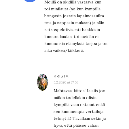
Meillä on skidillä vastaava kun
toi minilauta (no kun kympillä
bongasin jostain lapsimessuilta
tms ja nappasin mukaan) ja näin
retrospektiivisesti hankkisin
kunnon laudan, toi meidän ei
kummoisia elämyksiä tarjoa ja on
aika vaikea/kiikkerä.
KRISTA
5.2.2020 at 17:56
Mahtavaa, kiitos! Ja siis joo
mäkin todellakin olisin
kympillä vaan ostanut enkä
sen kummempia vertailuja
tehnyt :D Tavallaan sekin jo
hyvä, että pääsee vähän