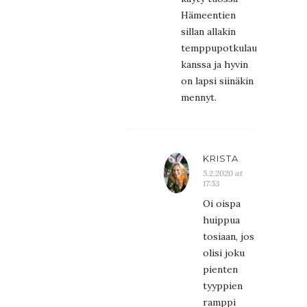
Hämeentien
sillan allakin
temppupotkulaudan
kanssa ja hyvin
on lapsi siinäkin
mennyt.
KRISTA
5.2.2020 at
17:53
Oi oispa
huippua
tosiaan, jos
olisi joku
pienten
tyyppien
ramppi