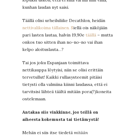
kunhan laudan nyt saisi.
Täällä olisi urheiluliike Decathlon, heidän
nettivalikoima tällainen. S
iellä ois näköjään
pari lasten lautaa, halvin 19,90e
täällä
– mutta
onkos tuo sitten ihan no-no-no vai ihan
kelpo aloituslauta…?
Tai jos joku Espanjaan toimittava
nettikauppa löytyisi, niin se olisi erittäin
tervetullut! Kaikki rullasysteemit pitäisi
tietysti olla valmiina kiinni laudassa, että ei
tarvitsisi lähteä täältä mitään pora(?)koneita
ostelemaan.
Antakaa siis vinkkinne, jos teillä on
aiheesta kokemusta tai tietämystä!
Mehän ei siis itse tiedetä
mitään