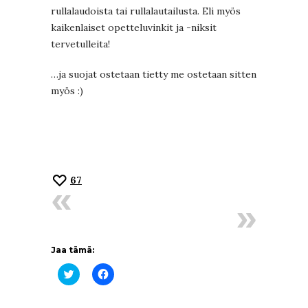
rullalaudoista tai rullalautailusta. Eli myös
kaikenlaiset opetteluvinkit ja -niksit
tervetulleita!
…ja suojat ostetaan tietty me ostetaan sitten
myös :)
67
Jaa tämä:
Jaa
Jaa
Twitterissä(Avautuu
Facebookissa(Avautuu
uudessa
uudessa
ikkunassa)
ikkunassa)