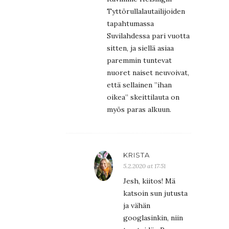
Tyttörullalautailijoiden
tapahtumassa
Suvilahdessa pari vuotta
sitten, ja siellä asiaa
paremmin tuntevat
nuoret naiset neuvoivat,
että sellainen ”ihan
oikea” skeittilauta on
myös paras alkuun.
KRISTA
5.2.2020 at 17:51
Jesh, kiitos! Mä
katsoin sun jutusta
ja vähän
googlasinkin, niin