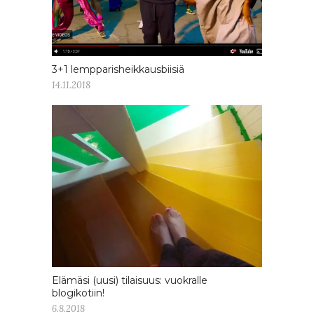
3+1 lempparisheikkausbiisiä
14.11.2018
Elämäsi (uusi) tilaisuus: vuokralle
blogikotiin!
6.8.2018