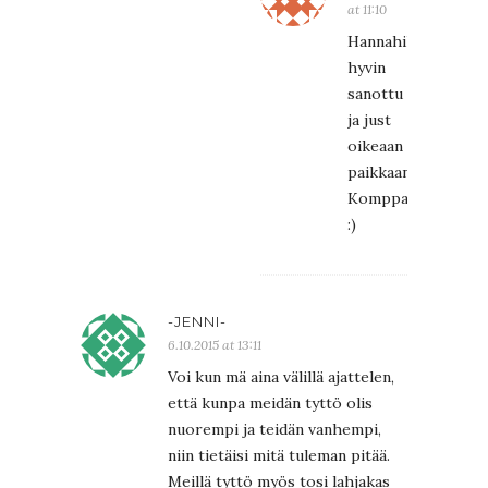
at 11:10
Hannahilta
hyvin
sanottu
ja just
oikeaan
paikkaan.
Komppaan
:)
-JENNI-
6.10.2015 at 13:11
Voi kun mä aina välillä ajattelen,
että kunpa meidän tyttö olis
nuorempi ja teidän vanhempi,
niin tietäisi mitä tuleman pitää.
Meillä tyttö myös tosi lahjakas