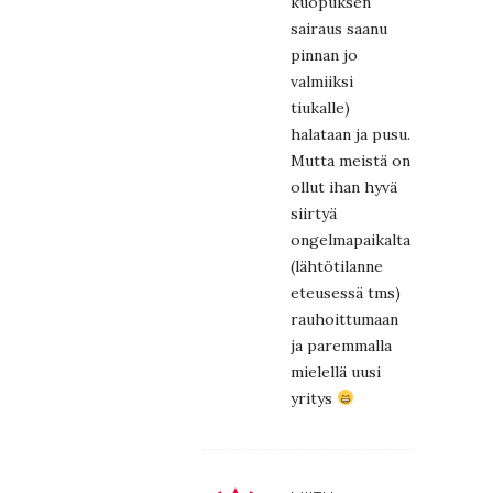
kuopuksen
sairaus saanu
pinnan jo
valmiiksi
tiukalle)
halataan ja pusu.
Mutta meistä on
ollut ihan hyvä
siirtyä
ongelmapaikalta
(lähtötilanne
eteusessä tms)
rauhoittumaan
ja paremmalla
mielellä uusi
yritys