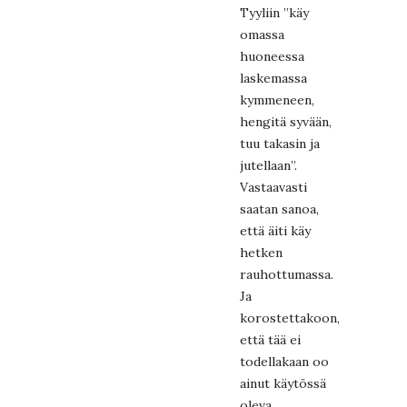
Tyyliin ”käy
omassa
huoneessa
laskemassa
kymmeneen,
hengitä syvään,
tuu takasin ja
jutellaan”.
Vastaavasti
saatan sanoa,
että äiti käy
hetken
rauhottumassa.
Ja
korostettakoon,
että tää ei
todellakaan oo
ainut käytössä
oleva