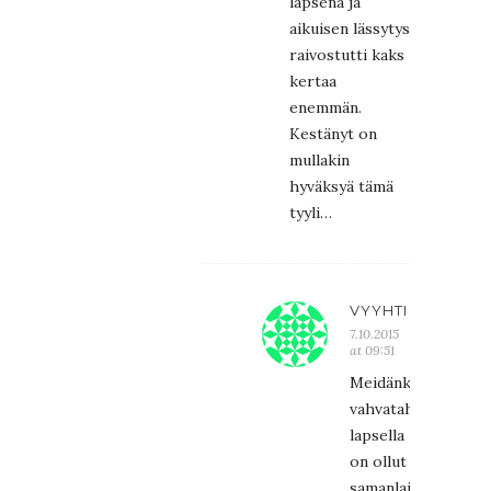
lapsena ja
aikuisen lässytys
raivostutti kaks
kertaa
enemmän.
Kestänyt on
mullakin
hyväksyä tämä
tyyli…
VYYHTI
7.10.2015
at 09:51
Meidänkin
vahvatahtoisella
lapsella
on ollut
samanlaista