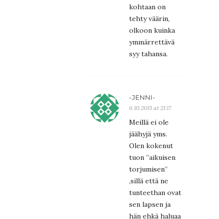
kohtaan on
tehty väärin,
olkoon kuinka
ymmärrettävä
syy tahansa.
-JENNI-
6.10.2015 at 21:17
Meillä ei ole
jäähyjä yms.
Olen kokenut
tuon ”aikuisen
torjumisen”
,sillä että ne
tunteethan ovat
sen lapsen ja
hän ehkä haluaa