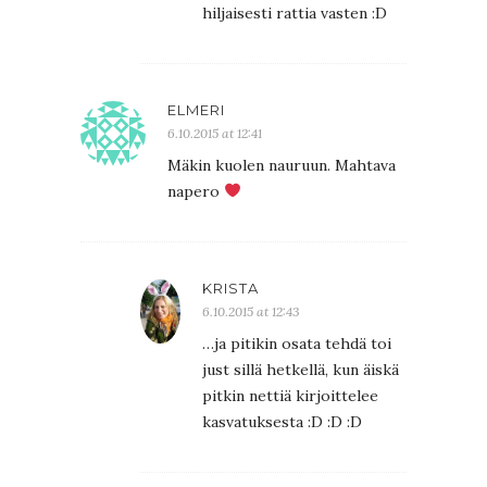
hiljaisesti rattia vasten :D
ELMERI
6.10.2015 at 12:41
Mäkin kuolen nauruun. Mahtava
napero
KRISTA
6.10.2015 at 12:43
…ja pitikin osata tehdä toi
just sillä hetkellä, kun äiskä
pitkin nettiä kirjoittelee
kasvatuksesta :D :D :D