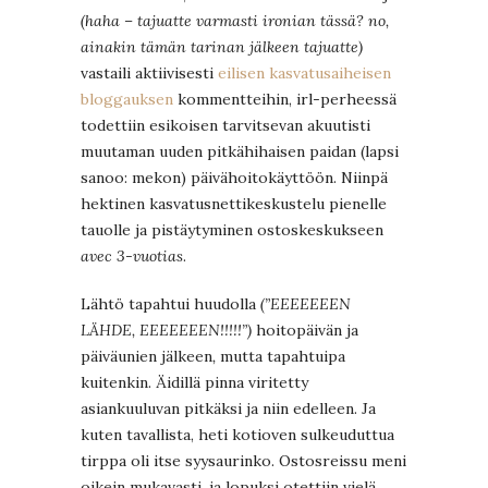
(haha – tajuatte varmasti ironian tässä? no,
ainakin tämän tarinan jälkeen tajuatte)
vastaili aktiivisesti
eilisen kasvatusaiheisen
bloggauksen
kommentteihin, irl-perheessä
todettiin esikoisen tarvitsevan akuutisti
muutaman uuden pitkähihaisen paidan (lapsi
sanoo: mekon) päivähoitokäyttöön. Niinpä
hektinen kasvatusnettikeskustelu pienelle
tauolle ja pistäytyminen ostoskeskukseen
avec 3-vuotias
.
Lähtö tapahtui huudolla
(”EEEEEEEN
LÄHDE, EEEEEEEN!!!!!”)
hoitopäivän ja
päiväunien jälkeen
,
mutta tapahtuipa
kuitenkin. Äidillä pinna viritetty
asiankuuluvan pitkäksi ja niin edelleen. Ja
kuten tavallista, heti kotioven sulkeuduttua
tirppa oli itse syysaurinko. Ostosreissu meni
oikein mukavasti, ja lopuksi otettiin vielä