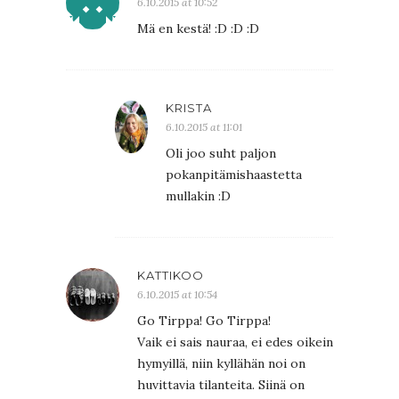
6.10.2015 at 10:52
Mä en kestä! :D :D :D
KRISTA
6.10.2015 at 11:01
Oli joo suht paljon
pokanpitämishaastetta
mullakin :D
KATTIKOO
6.10.2015 at 10:54
Go Tirppa! Go Tirppa!
Vaik ei sais nauraa, ei edes oikein
hymyillä, niin kyllähän noi on
huvittavia tilanteita. Siinä on