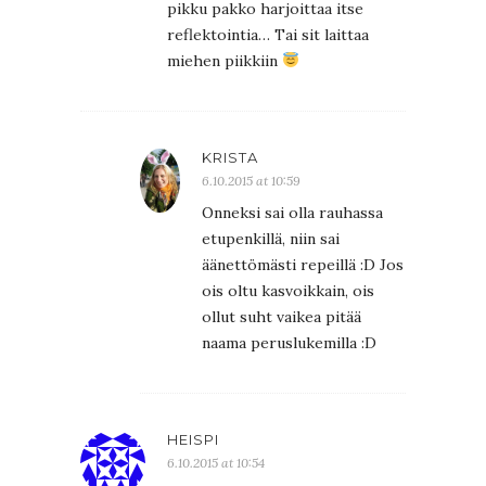
pikku pakko harjoittaa itse
reflektointia… Tai sit laittaa
miehen piikkiin
KRISTA
6.10.2015 at 10:59
Onneksi sai olla rauhassa
etupenkillä, niin sai
äänettömästi repeillä :D Jos
ois oltu kasvoikkain, ois
ollut suht vaikea pitää
naama peruslukemilla :D
HEISPI
6.10.2015 at 10:54