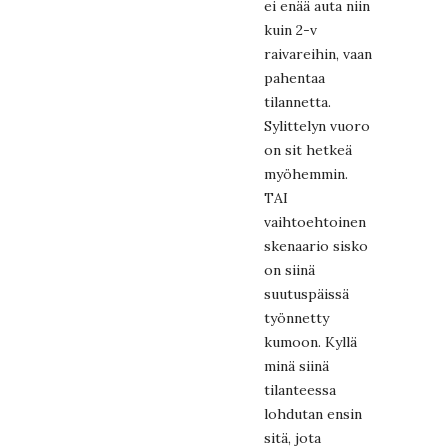
ei enää auta niin
kuin 2-v
raivareihin, vaan
pahentaa
tilannetta.
Sylittelyn vuoro
on sit hetkeä
myöhemmin.
TAI
vaihtoehtoinen
skenaario sisko
on siinä
suutuspäissä
työnnetty
kumoon. Kyllä
minä siinä
tilanteessa
lohdutan ensin
sitä, jota