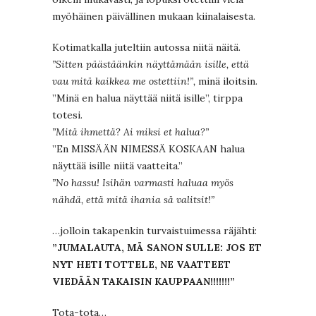
myöhäinen päivällinen mukaan kiinalaisesta.
Kotimatkalla juteltiin autossa niitä näitä.
”Sitten päästäänkin näyttämään isille, että
vau mitä kaikkea me ostettiin!”,
minä iloitsin.
”Minä en halua näyttää niitä isille”, tirppa
totesi.
”Mitä ihmettä? Ai miksi et halua?”
”En MISSÄÄN NIMESSÄ KOSKAAN halua
näyttää isille niitä vaatteita.”
”No hassu! Isihän varmasti haluaa myös
nähdä, että mitä ihania sä valitsit!”
…jolloin takapenkin turvaistuimessa räjähti:
”JUMALAUTA, MÄ SANON SULLE: JOS ET
NYT HETI TOTTELE, NE VAATTEET
VIEDÄÄN TAKAISIN KAUPPAAN!!!!!!!”
Tota-tota…