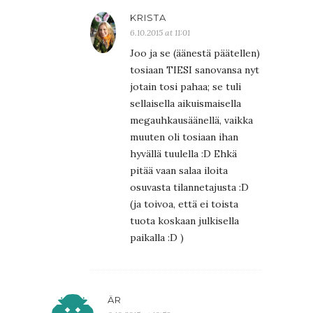
KRISTA
6.10.2015 at 11:01
Joo ja se (äänestä päätellen)
tosiaan TIESI sanovansa nyt
jotain tosi pahaa; se tuli
sellaisella aikuismaisella
megauhkausäänellä, vaikka
muuten oli tosiaan ihan
hyvällä tuulella :D Ehkä
pitää vaan salaa iloita
osuvasta tilannetajusta :D
(ja toivoa, että ei toista
tuota koskaan julkisella
paikalla :D )
ÄR