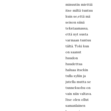
minuutin miettiä
itse miltä tuntuu
kuin se,että mä
seison siinä
tekstaamassa,
että nyt susta
varmaan tuntuu
tältä. Toki kun
on saanut
huudon
huudettua
haluaa itsekin
tulla syliin ja
jutella mutta se
tunnekuohu on
vain niin valtava.
Itse olen ollut
samanlainen