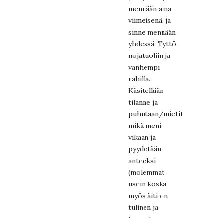
mennään aina
viimeisenä, ja
sinne mennään
yhdessä. Tyttö
nojatuoliin ja
vanhempi
rahilla.
Käsitellään
tilanne ja
puhutaan/mietitään
mikä meni
vikaan ja
pyydetään
anteeksi
(molemmat
usein koska
myös äiti on
tulinen ja