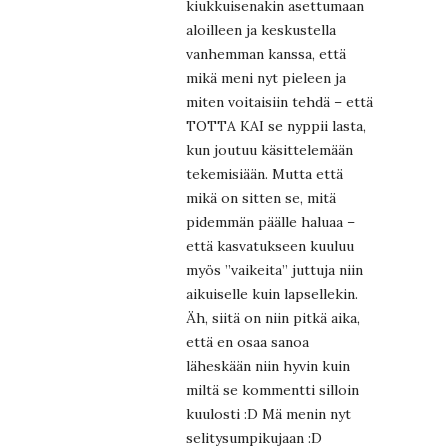
kiukkuisenakin asettumaan
aloilleen ja keskustella
vanhemman kanssa, että
mikä meni nyt pieleen ja
miten voitaisiin tehdä – että
TOTTA KAI se nyppii lasta,
kun joutuu käsittelemään
tekemisiään. Mutta että
mikä on sitten se, mitä
pidemmän päälle haluaa –
että kasvatukseen kuuluu
myös ”vaikeita” juttuja niin
aikuiselle kuin lapsellekin.
Äh, siitä on niin pitkä aika,
että en osaa sanoa
läheskään niin hyvin kuin
miltä se kommentti silloin
kuulosti :D Mä menin nyt
selitysumpikujaan :D