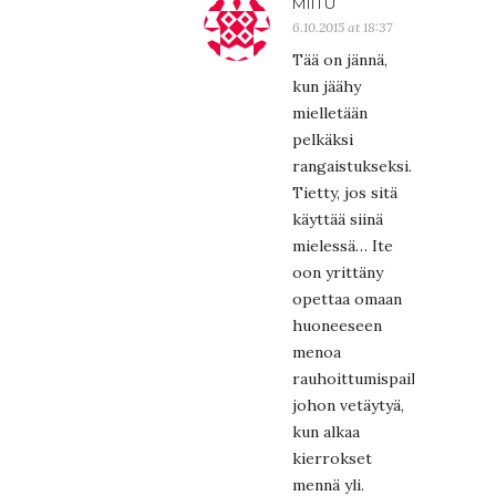
MIITU
6.10.2015 at 18:37
Tää on jännä,
kun jäähy
mielletään
pelkäksi
rangaistukseksi.
Tietty, jos sitä
käyttää siinä
mielessä… Ite
oon yrittäny
opettaa omaan
huoneeseen
menoa
rauhoittumispaikkana,
johon vetäytyä,
kun alkaa
kierrokset
mennä yli.