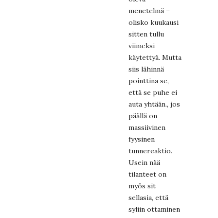
menetelmä –
olisko kuukausi
sitten tullu
viimeksi
käytettyä. Mutta
siis lähinnä
pointtina se,
että se puhe ei
auta yhtään., jos
päällä on
massiivinen
fyysinen
tunnereaktio.
Usein nää
tilanteet on
myös sit
sellasia, että
syliin ottaminen