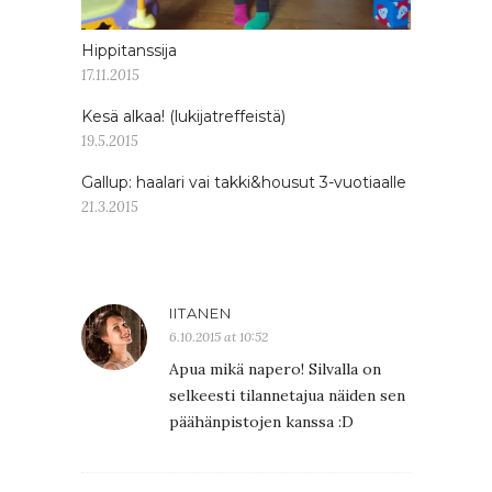
Hippitanssija
17.11.2015
Kesä alkaa! (lukijatreffeistä)
19.5.2015
Gallup: haalari vai takki&housut 3-vuotiaalle
21.3.2015
IITANEN
6.10.2015 at 10:52
Apua mikä napero! Silvalla on
selkeesti tilannetajua näiden sen
päähänpistojen kanssa :D