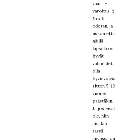
vaan” -
varoitus! :)
Nooh,
odotan, ja
uskon että
näillä
lapsilla on
hyvät
valmiudet
olla
hyvinvoivia
sitten 5-10
vuoden
päästäkin.
Ja jos eivät
ole, niin
ainakin
tässä
suvussa on