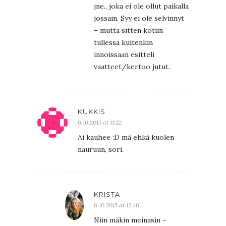
jne., joka ei ole ollut paikalla
jossain. Syy ei ole selvinnyt
– mutta sitten kotiin
tullessa kuitenkin
innoissaan esitteli
vaatteet/kertoo jutut.
KUKKIS
6.10.2015 at 11:22
Ai kauhee :D mä ehkä kuolen
nauruun, sori.
KRISTA
6.10.2015 at 12:40
Niin mäkin meinasin –