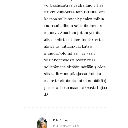
verbaalisesti ja rauhallinen. Tää
kaikki kuulostaa niin tutulta. Voi
kertoa sulle sneak peak:n mihin
tuo rauhallinen selittäminen on
mennyt. Aina kun jotain yrität
alkaa selittää, tulee huuto, että
älä sano mitään/älä katso
minuun/ole hiljaa… ei vaan
yksinkertaisesti pysty enää
selittämään yhtään mitään :( olen
siis selitysumpikujassa..kuinka
mä nyt selitän itseni ulos täältä :(
paras olla varmaan oikeasti hiljaa
:D
KRISTA
6.10.2015 at 14:05