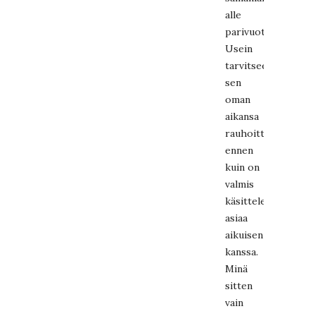
alle
parivuotiaasta.
Usein
tarvitsee
sen
oman
aikansa
rauhoittumiseen
ennen
kuin on
valmis
käsittelemään
asiaa
aikuisen
kanssa.
Minä
sitten
vain