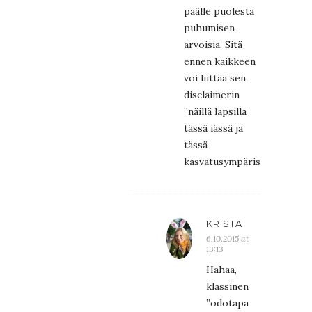
päälle puolesta
puhumisen
arvoisia. Sitä
ennen kaikkeen
voi liittää sen
disclaimerin
”näillä lapsilla
tässä iässä ja
tässä
kasvatusympäristössä”.
KRISTA
6.10.2015 at
13:13
Hahaa,
klassinen
”odotapa