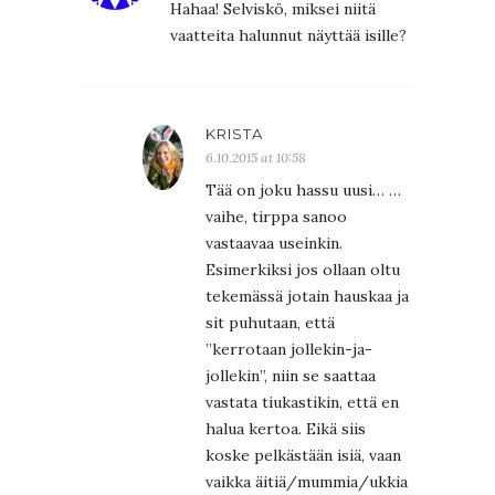
Hahaa! Selviskö, miksei niitä
vaatteita halunnut näyttää isille?
KRISTA
6.10.2015 at 10:58
Tää on joku hassu uusi… …
vaihe, tirppa sanoo
vastaavaa useinkin.
Esimerkiksi jos ollaan oltu
tekemässä jotain hauskaa ja
sit puhutaan, että
”kerrotaan jollekin-ja-
jollekin”, niin se saattaa
vastata tiukastikin, että en
halua kertoa. Eikä siis
koske pelkästään isiä, vaan
vaikka äitiä/mummia/ukkia