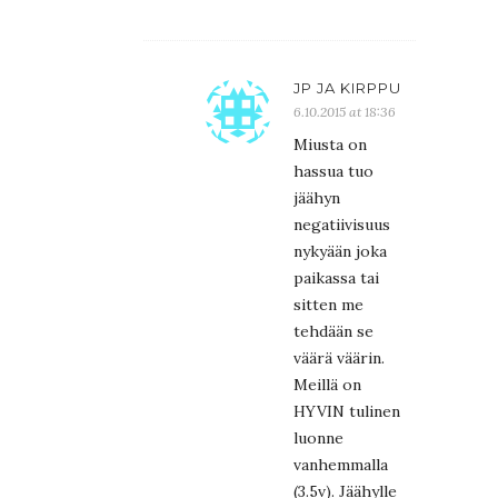
JP JA KIRPPU
6.10.2015 at 18:36
Miusta on
hassua tuo
jäähyn
negatiivisuus
nykyään joka
paikassa tai
sitten me
tehdään se
väärä väärin.
Meillä on
HYVIN tulinen
luonne
vanhemmalla
(3.5v). Jäähylle