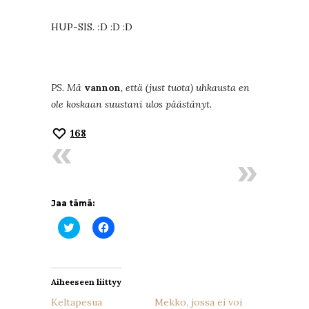
HUP-SIS.
:
D :D :D
PS. Mä
vannon
, että (just tuota) uhkausta en
ole koskaan suustani ulos päästänyt.
168
Jaa tämä:
Jaa
Jaa
Twitterissä(Avautuu
Facebookissa(Avautuu
uudessa
uudessa
ikkunassa)
ikkunassa)
Aiheeseen liittyy
Keltapesua
Mekko, jossa ei voi