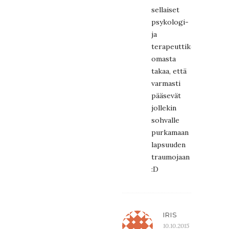
sellaiset
psykologi-
ja
terapeuttikeskittymät
omasta
takaa, että
varmasti
pääsevät
jollekin
sohvalle
purkamaan
lapsuuden
traumojaan
:D
IRIS
10.10.2015