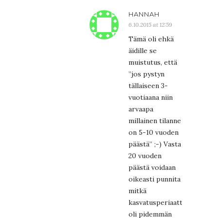
HANNAH
6.10.2015 at 12:59
Tämä oli ehkä
äidille se
muistutus, että
”jos pystyn
tällaiseen 3-
vuotiaana niin
arvaapa
millainen tilanne
on 5-10 vuoden
päästä” ;-) Vasta
20 vuoden
päästä voidaan
oikeasti punnita
mitkä
kasvatusperiaatteet
oli pidemmän