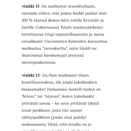
vinkki 11:
Jos matkustat sesonkiaikaan,
varaudu siihen, että joskus kaikki paikat ovat
100 % täynnä (kuten kävi eräille Kristalle ja
Joelille Gokarnassa). Käytä maalaisjärkeäsi:
tarvittaessa tingi vapausilluusiosta ja varaa
ennakkoon! Useimmiten kuitenkin kannattaa
matkustaa ”varauksetta”, näin löydät ne
ihanimmat bambumajat pienistä
merenpoukamista.
vinkki 12:
Jos/kun matkustat ilman
hostellivarauksia, älä joudu taksikuskien
huijaamaksi! Haluamasi hostelli tuskin on
”kiinni” tai ”täynnä”, kuten taksikuskit
yrittävät sanoa – he vain yrittävät lykätä
sinut paikkaan, josta itse saavat
välityspalkkion (jonka sinä päädyt
maksamaan). Väitä, että sinulla on jo