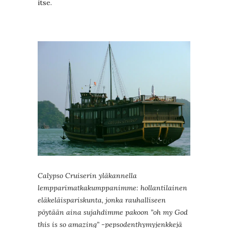
itse.
Calypso Cruiserin yläkannella
lempparimatkakumppanimme: hollantilainen
eläkeläispariskunta, jonka rauhalliseen
pöytään aina sujahdimme pakoon ”oh my God
this is so amazing” -pepsodenthymyjenkkejä