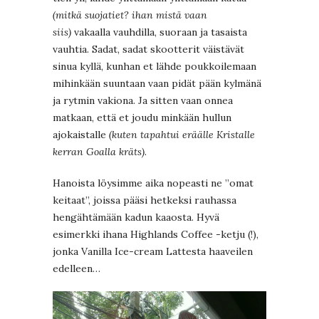
(mitkä suojatiet? ihan mistä vaan
siis)
vakaalla vauhdilla, suoraan ja tasaista
vauhtia. Sadat, sadat skootterit väistävät
sinua kyllä, kunhan et lähde poukkoilemaan
mihinkään suuntaan vaan pidät pään kylmänä
ja rytmin vakiona. Ja sitten vaan onnea
matkaan, että et joudu minkään hullun
ajokaistalle
(kuten tapahtui eräälle Kristalle
kerran Goalla kräts)
.
Hanoista löysimme aika nopeasti ne ”omat
keitaat”, joissa pääsi hetkeksi rauhassa
hengähtämään kadun kaaosta. Hyvä
esimerkki ihana Highlands Coffee -ketju (!),
jonka Vanilla Ice-cream Lattesta haaveilen
edelleen…