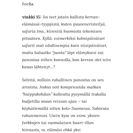
Joelia.
vinkki 15:
Jos teet jotain kallista kerran-
elämässä-tyyppistä, kuten puuveneristeilyä,
safaria tms., kiinnitä huomiota tekemisen
pituuteen. Kyllä: esimerkiksi kolmipäiväiset
safarit ovat edullisempia kuin viisipäiväiset,
mutta haluatko ”juosta” läpi elämyksesi vai
panostaa siihen kunnolla, kun kerran olet niin
kauas lähtenyt…?
Selvitä, milloin rahallinen panostus on sen
arvoista. Joskus voit kompensoida matkan
”huippukohdan” kalleutta pysymällä tiukalla
budjetilla muun reissun ajan – tai
köyhäilemällä sitten koto-Suomessa. Suhteuta
rahanmenosi. Usein kyse on esim. yksien
farkkujen tai suomalaisen baari-illan
hinnasta, vs. elämäsi ehkä yksi