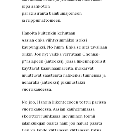
jopa sähkötön
paratiisiranta bambumajoineen
ja riippumattoineen.
Hanoita kuitenkin kehutaan
Aasian ehkä viihtysimmäksi isoksi
kaupungiksi. No hmm. Ehkä se sitä tavallaan
olikin. Jos nyt vaikka verrataan Chennai-
p*rsläpeen (anteeksi), jossa liikennepoliisit
käyttävät kaasunaamareita, ihokarvat
muuttuvat saasteista nahkeiksi tunneissa ja
nenäräkä (anteeksi) pikimustaksi
vuorokaudessa.
No joo, Hanoin liikenteeseen tottui parissa
vuorokaudessa. Aasian kauheimmassa
skootteriruuhkassa luoviminen toimii
jalankulkijan osalta näin: jos haluat päästä
tien yli, lähde ylittämään ylittämään katua