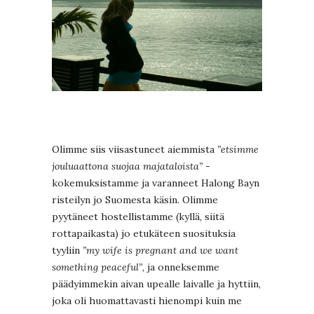
Olimme siis viisastuneet aiemmista
”etsimme
jouluaattona suojaa majataloista”
-
kokemuksistamme ja varanneet Halong Bayn
risteilyn jo Suomesta käsin. Olimme
pyytäneet hostellistamme (kyllä, siitä
rottapaikasta) jo etukäteen suosituksia
tyyliin
”my wife is pregnant and we want
something peaceful”,
ja onneksemme
päädyimmekin aivan upealle laivalle ja hyttiin,
joka oli huomattavasti hienompi kuin me