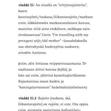
vinkki 15:
Jos sinulla on ”erityisrajoitteita”,
kuten
kasvissyönti/raskaus/liikuntarajoite/matkustat
esim. iäkkäämmän matkaseuralaisen kanssa,
mainitse siitä aina etukäteen, vaikkapa vain
sivulauseessa! Usein ”I’m travelling with my
prengant wife/old mother” -lausahduksella
saa ekstrahyvää huolenpitoa osakseen,
ainakin Aasiassa.
(esim. olin Intiassa reippureissaamassa 70-
vuotiaaan äitini kanssa (kyllä), ja
hän sai esim. yllärinä kamelisafarillamme
Rajastanissa oman kuskin ja
”kuningatarvaunun” hedelmätarjoiluineen)
vinkki 15,1:
Rajoite (raskaus, ikä,
liikuntarajoite) on rajoite, ei este. Ota oppia
esim. aiemmin mainitusta hollantilais-