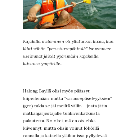
Kajakilla melominen oli yllättävän kivaa, kun
lähti vähän ”perusturrepöhinää” kauemmas:
useimmat jäivät pyörimään kajakeilla
laivansa ympärille…
Halong Bayllä olisi myös päässyt
kiipeilemään, mutta ”varausepäselvyyksien”
(grr) takia se jäi meiltä väliin – josta jätin
matkanjärjestäjälle tulikivenkatkuista
palautetta. No okei, mä en ois ehkä
kiivennyt, mutta olisin voinut lököillä
rannalla ja katsella yläilmoissa pyllyilevää