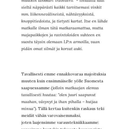
muutkin länkkäri”travellerit” – toisaalta saat
sieltä näppärästi kaikki tarvitsemasi vinkit
mm. liikennevälineistä, nähtävyyksistä,
knoppitiedoista, ja tietysti kartat. Itse en lähde
matkalle ilman tätä matkaraamattua, mutta
majapaikkojen ja ravintoloiden suhteen en
suostu täysin olemaan LP:n armoilla, vaan
pidän omat silmät ja korvat auki.
Tavallisesti emme ennakkovaraa majoituksia
muuten kuin ensimmäiselle yölle Suomesta
saapuessamme
(jolloin matkaajan olemus
tavallisesti huutaa: ”olen juuri saapunut
maahan, väsynyt ja ihan pihalla – huijaa
minua”).
Tällä kertaa kuitenkin raskaus teki
meidät vähän varovaisemmaksi,
joten laajensimme varaustekniikkaamme: