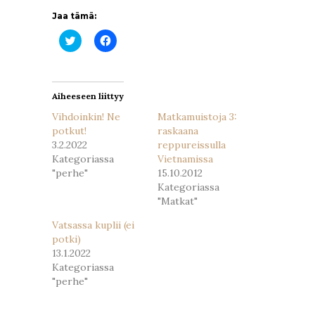
Jaa tämä:
Jaa
Jaa
Twitterissä(Avautuu
Facebookissa(Avautuu
uudessa
uudessa
ikkunassa)
ikkunassa)
Aiheeseen liittyy
Vihdoinkin! Ne
Matkamuistoja 3:
potkut!
raskaana
3.2.2022
reppureissulla
Kategoriassa
Vietnamissa
"perhe"
15.10.2012
Kategoriassa
"Matkat"
Vatsassa kuplii (ei
potki)
13.1.2022
Kategoriassa
"perhe"