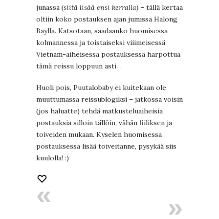
junassa
(siitä lisää ensi kerralla)
– tällä kertaa
oltiin koko postauksen ajan jumissa Halong
Baylla. Katsotaan, saadaanko huomisessa
kolmannessa ja toistaiseksi viiimeisessä
Vietnam-aiheisessa postauksessa harpottua
tämä reissu loppuun asti…
Huoli pois, Puutalobaby ei kuitekaan ole
muuttumassa reissublogiksi – jatkossa voisin
(jos haluatte) tehdä matkusteluaiheisia
postauksia silloin tällöin, vähän fiiliksen ja
toiveiden mukaan. Kyselen huomisessa
postauksessa lisää toiveitanne, pysykää siis
kuulolla! :)