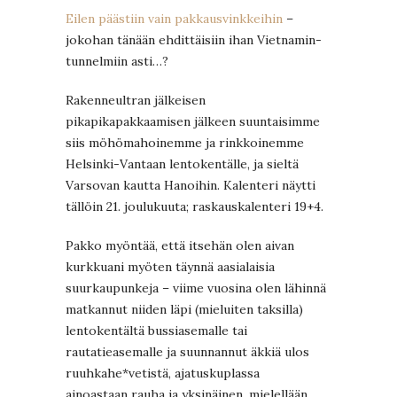
Eilen päästiin vain pakkausvinkkeihin
–
jokohan tänään ehdittäisiin ihan Vietnamin-
tunnelmiin asti…?
Rakenneultran jälkeisen
pikapikapakkaamisen jälkeen suuntaisimme
siis möhömahoinemme ja rinkkoinemme
Helsinki-Vantaan lentokentälle, ja sieltä
Varsovan kautta Hanoihin. Kalenteri näytti
tällöin 21. joulukuuta; raskauskalenteri 19+4.
Pakko myöntää, että itsehän olen aivan
kurkkuani myöten täynnä aasialaisia
suurkaupunkeja – viime vuosina olen lähinnä
matkannut niiden läpi (mieluiten taksilla)
lentokentältä bussiasemalle tai
rautatieasemalle ja suunnannut äkkiä ulos
ruuhkahe*vetistä, ajatuskuplassa
ainoastaan rauha ja yksinäinen, mielellään