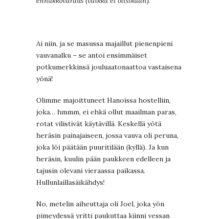
ennakkovaraus (vaikka ei olisikaan).
Ai niin, ja se masussa majaillut pienenpieni
vauvanalku – se antoi ensimmäiset
potkumerkkinsä jouluaatonaattoa vastaisena
yönä!
Olimme majoittuneet Hanoissa hostelliin,
joka… hmmm, ei ehkä ollut maailman paras,
rotat vilistivät käytävillä. Keskellä yötä
heräsin painajaiseen, jossa vauva oli peruna,
joka löi päätään puuritilään (kyllä). Ja kun
heräsin, kuulin pään paukkeen edelleen ja
tajusin olevani vieraassa paikassa.
Hullunlaillasäikähdys!
No, metelin aiheuttaja oli Joel, joka yön
pimeydessä yritti paukuttaa kiinni vessan