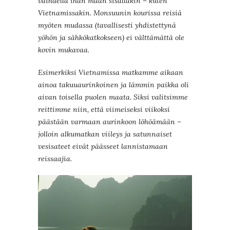
vaihdella ihan maan sisälläkin – kuten
Vietnamissakin. Monsuunin kourissa reisiä
myöten mudassa (tavallisesti yhdistettynä
yöhön ja sähkökatkokseen) ei välttämättä ole
kovin mukavaa.
Esimerkiksi Vietnamissa matkamme aikaan
ainoa takuuaurinkoinen ja lämmin paikka oli
aivan toisella puolen maata. Siksi valitsimme
reittimme niin, että viimeiseksi viikoksi
päästään varmaan aurinkoon löhöämään –
jolloin alkumatkan viileys ja satunnaiset
vesisateet eivät päässeet lannistamaan
reissaajia.