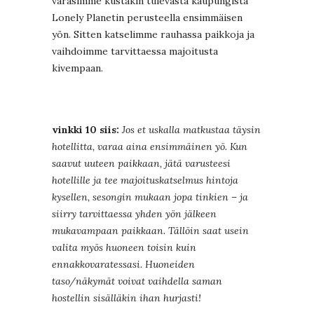
varasimme kustakin tulevasta kaupungista
Lonely Planetin perusteella ensimmäisen
yön. Sitten katselimme rauhassa paikkoja ja
vaihdoimme tarvittaessa majoitusta
kivempaan.
vinkki 10 siis:
Jos et uskalla matkustaa täysin
hotellitta, varaa aina ensimmäinen yö. Kun
saavut uuteen paikkaan, jätä varusteesi
hotellille ja tee majoituskatselmus hintoja
kysellen, sesongin mukaan jopa tinkien – ja
siirry tarvittaessa yhden yön jälkeen
mukavampaan paikkaan. Tällöin saat usein
valita myös huoneen toisin kuin
ennakkovaratessasi. Huoneiden
taso/näkymät voivat vaihdella saman
hostellin sisälläkin ihan hurjasti!