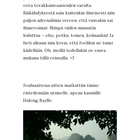
ovea torakkainvaasioiden varalta.
Säikähdyksestä sain kuitenkin ilmeisesti niin
paljon adrenaliinia vereen, että vauvakin sai
ihmevoimat. Niinpä viiden minuutin
kuluttua – oho, potku, toinen, kolmaskin! Ja
heti alkuun niin kovia, että Joelikin ne tunsi
kädellään. Oh, meillä todellakin
on
vauva
mukana tällä reissulla. <3
Jouluaattona sitten matkattiin tänne:
risteilemään utuiselle, upean kauniille
Halong Baylle: