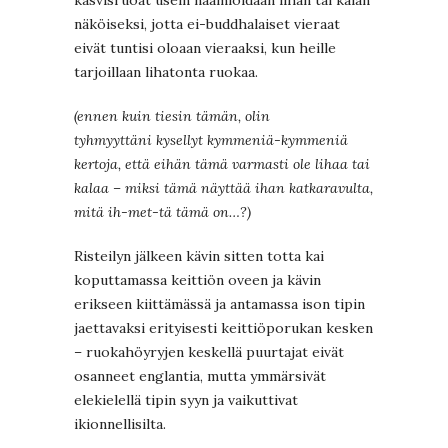
kasvisruoat usein naamioidaan lihan tai kalan
näköiseksi, jotta ei-buddhalaiset vieraat
eivät tuntisi oloaan vieraaksi, kun heille
tarjoillaan lihatonta ruokaa.
(ennen kuin tiesin tämän, olin
tyhmyyttäni kysellyt kymmeniä-kymmeniä
kertoja, että eihän tämä varmasti ole lihaa tai
kalaa – miksi tämä näyttää ihan katkaravulta,
mitä ih-met-tä tämä on…?)
Risteilyn jälkeen kävin sitten totta kai
koputtamassa keittiön oveen ja kävin
erikseen kiittämässä ja antamassa ison tipin
jaettavaksi erityisesti keittiöporukan kesken
– ruokahöyryjen keskellä puurtajat eivät
osanneet englantia, mutta ymmärsivät
elekielellä tipin syyn ja vaikuttivat
ikionnellisilta.