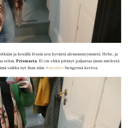
tkään ja kesällä löysin sen hyvästä alennusmyynnistä. Hehe, ja
aa sekin,
Prismasta
. Ei ois ehkä pitänyt paljastaa (mun mielestä
tämä vaikka nyt ihan näin
#momfie
-hengessä kertoa.