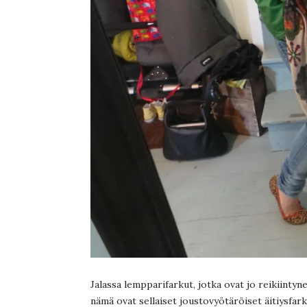
Jalassa lempparifarkut, jotka ovat jo reikiinty
nämä ovat sellaiset joustovyötäröiset äitiysfark