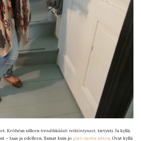
neet. Kröhöm silleen
trendikkäästi reikiintyneet
, tietysti. Ja kyllä,
ut – taas ja edelleen. Samat kuin jo
pari vuotta sitten
. Ovat kyllä