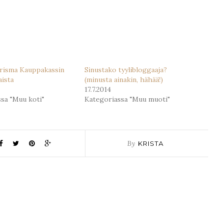
Prisma Kauppakassin
Sinustako tyylibloggaaja?
aista
(minusta ainakin, hähää!)
17.7.2014
sa "Muu koti"
Kategoriassa "Muu muoti"
By
KRISTA