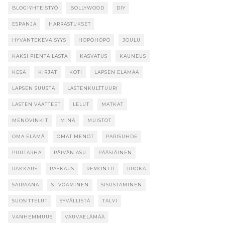
BLOGIYHTEISTYÖ
BOLLYWOOD
DIY
ESPANJA
HARRASTUKSET
HYVÄNTEKEVÄISYYS
HÖPÖHÖPÖ
JOULU
KAKSI PIENTÄ LASTA
KASVATUS
KAUNEUS
KESÄ
KIRJAT
KOTI
LAPSEN ELÄMÄÄ
LAPSEN SUUSTA
LASTENKULTTUURI
LASTEN VAATTEET
LELUT
MATKAT
MENOVINKIT
MINÄ
MUISTOT
OMA ELÄMÄ
OMAT MENOT
PARISUHDE
PUUTARHA
PÄIVÄN ASU
PÄÄSIÄINEN
RAKKAUS
RASKAUS
REMONTTI
RUOKA
SAIRAANA
SIIVOAMINEN
SISUSTAMINEN
SUOSITTELUT
SYVÄLLISTÄ
TALVI
VANHEMMUUS
VAUVAELÄMÄÄ