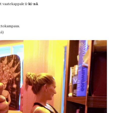
ut vaatekappale
i-ki-nä
.
ottokampaus.
ää)