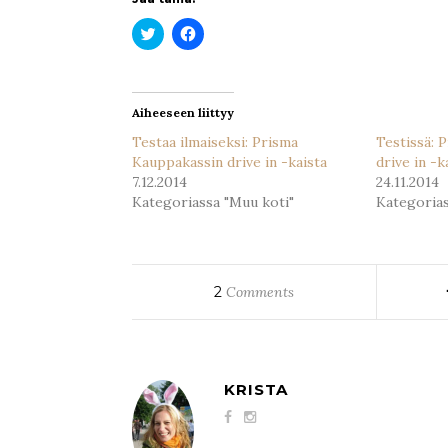
Jaa
Jaa
Twitterissä(Avautuu
Facebookissa(Avautuu
uudessa
uudessa
ikkunassa)
ikkunassa)
Aiheeseen liittyy
Testaa ilmaiseksi: Prisma
Testissä: 
Kauppakassin drive in -kaista
drive in -k
7.12.2014
24.11.2014
Kategoriassa "Muu koti"
Kategorias
2
Comments
KRISTA