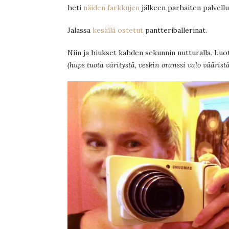
heti
näiden farkkujen
jälkeen parhaiten palvell
Jalassa
kesällä ostetut
pantteriballerinat.
Niin ja hiukset kahden sekunnin nutturalla. Lu
(hups tuota väritystä, veskin oranssi valo väärist