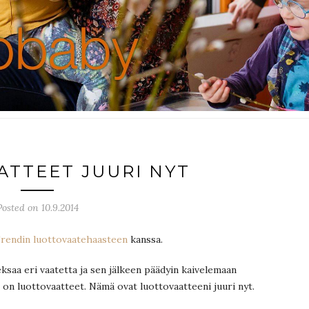
TTEET JUURI NYT
Posted on 10.9.2014
rendin luottovaatehaasteen
kanssa.
eksaa eri vaatetta ja sen jälkeen päädyin kaivelemaan
in on luottovaatteet. Nämä ovat luottovaatteeni juuri nyt.