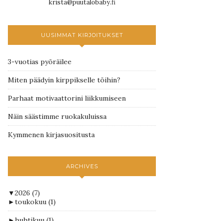
krista@puutalobaby.fi
UUSIMMAT KIRJOITUKSET
3-vuotias pyöräilee
Miten päädyin kirppikselle töihin?
Parhaat motivaattorini liikkumiseen
Näin säästimme ruokakuluissa
Kymmenen kirjasuositusta
ARCHIVES
▼
2026
(7)
►
toukokuu
(1)
►
huhtikuu
(1)