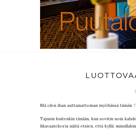
LUOTTOVAA
Mä olen ihan auttamattoman myöhässä tämän
T
Tajusin kuitenkin tänään, kun sovitin noin kahd
likavaatekoria näitä etsien, että kyllä: minullak