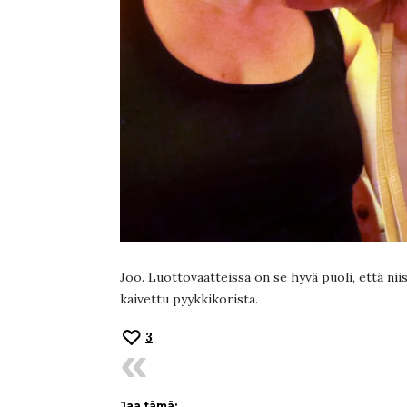
Joo. Luottovaatteissa on se hyvä puoli, että nii
kaivettu pyykkikorista.
3
Jaa tämä: