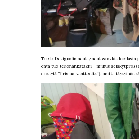
Tuota Desigualin neule/neulostakkia kuolasin pi
entä tuo tekonahkatakki – miinus seiskytpross
ei näytä ”Prisma-vaatteelta”), mutta täytyihän 