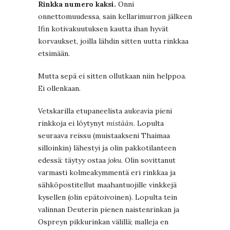
Rinkka numero kaksi.
Onni
onnettomuudessa, sain kellarimurron jälkeen
Ifin kotivakuutuksen kautta ihan hyvät
korvaukset, joilla lähdin sitten uutta rinkkaa
etsimään.
Mutta sepä ei sitten ollutkaan niin helppoa.
Ei ollenkaan.
Vetskarilla etupaneelista aukeavia pieni
rinkkoja ei löytynyt
mistään
. Lopulta
seuraava reissu (muistaakseni Thaimaa
silloinkin) lähestyi ja olin pakkotilanteen
edessä: täytyy ostaa
joku
. Olin sovittanut
varmasti kolmeakymmentä eri rinkkaa ja
sähköpostitellut maahantuojille vinkkejä
kysellen (olin epätoivoinen). Lopulta tein
valinnan Deuterin pienen naistenrinkan ja
Ospreyn pikkurinkan välillä; malleja en