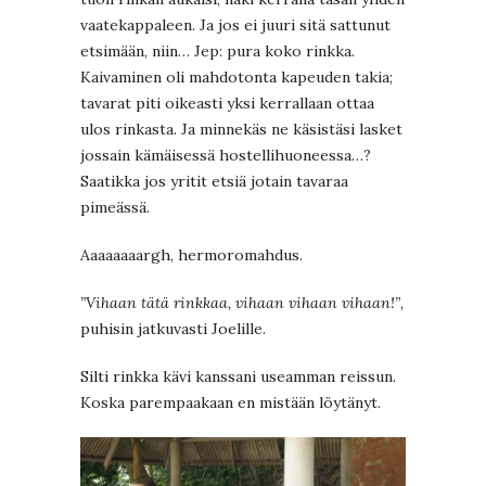
vaatekappaleen. Ja jos ei juuri sitä sattunut
etsimään, niin… Jep: pura koko rinkka.
Kaivaminen oli mahdotonta kapeuden takia;
tavarat piti oikeasti yksi kerrallaan ottaa
ulos rinkasta. Ja minnekäs ne käsistäsi lasket
jossain kämäisessä hostellihuoneessa…?
Saatikka jos yritit etsiä jotain tavaraa
pimeässä.
Aaaaaaaargh, hermoromahdus.
”Vihaan tätä rinkkaa, vihaan vihaan vihaan!”,
puhisin jatkuvasti Joelille.
Silti rinkka kävi kanssani useamman reissun.
Koska parempaakaan en mistään löytänyt.