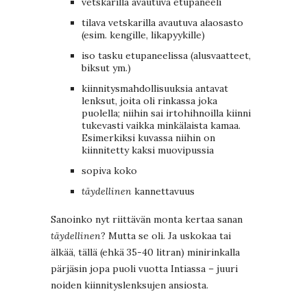
vetskarilla avautuva etupaneeli
tilava vetskarilla avautuva alaosasto
(esim. kengille, likapyykille)
iso tasku etupaneelissa (alusvaatteet,
biksut ym.)
kiinnitysmahdollisuuksia antavat
lenksut, joita oli rinkassa joka
puolella; niihin sai irtohihnoilla kiinni
tukevasti vaikka minkälaista kamaa.
Esimerkiksi kuvassa niihin on
kiinnitetty kaksi muovipussia
sopiva koko
täydellinen
kannettavuus
Sanoinko nyt riittävän monta kertaa sanan
täydellinen
? Mutta se oli. Ja uskokaa tai
älkää, tällä (ehkä 35-40 litran) minirinkalla
pärjäsin jopa puoli vuotta Intiassa – juuri
noiden kiinnityslenksujen ansiosta.