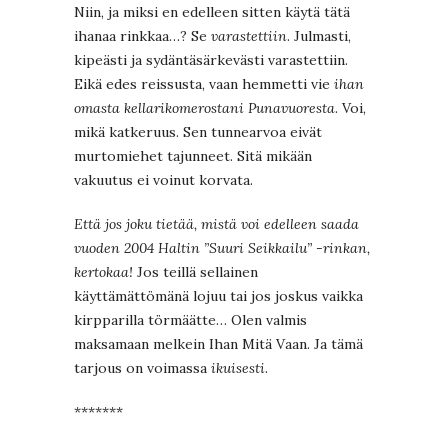
Niin, ja miksi en edelleen sitten käytä tätä
ihanaa rinkkaa…? Se
varastettiin
. Julmasti,
kipeästi ja sydäntäsärkevästi varastettiin.
Eikä edes reissusta, vaan hemmetti vie
ihan
omasta kellarikomerostani Punavuoresta
. Voi,
mikä katkeruus. Sen tunnearvoa eivät
murtomiehet tajunneet. Sitä mikään
vakuutus ei voinut korvata.
Että jos joku tietää, mistä voi edelleen saada
vuoden 2004 Haltin ”Suuri Seikkailu” -rinkan,
kertokaa!
Jos teillä sellainen
käyttämättömänä lojuu tai jos joskus vaikka
kirpparilla törmäätte… Olen valmis
maksamaan melkein Ihan Mitä Vaan. Ja tämä
tarjous on voimassa
ikuisesti
.
*******