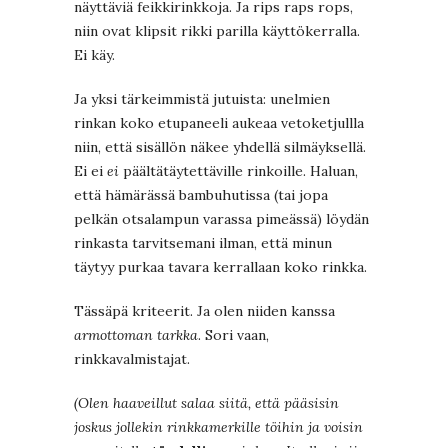
näyttäviä feikkirinkkoja. Ja rips raps rops,
niin ovat klipsit rikki parilla käyttökerralla.
Ei käy.
Ja yksi tärkeimmistä jutuista: unelmien
rinkan koko etupaneeli aukeaa vetoketjullla
niin, että sisällön näkee yhdellä silmäyksellä.
Ei ei
ei
päältätäytettäville rinkoille. Haluan,
että hämärässä bambuhutissa (tai jopa
pelkän otsalampun varassa pimeässä) löydän
rinkasta tarvitsemani ilman, että minun
täytyy purkaa tavara kerrallaan koko rinkka.
Tässäpä kriteerit. Ja olen niiden kanssa
armottoman tarkka
. Sori vaan,
rinkkavalmistajat.
(Olen haaveillut salaa siitä, että pääsisin
joskus jollekin rinkkamerkille töihin ja voisin