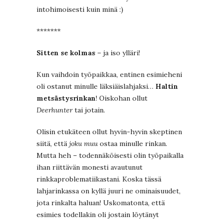
intohimoisesti kuin minä :)
*******
Sitten se kolmas
– ja iso ylläri!
Kun vaihdoin työpaikkaa, entinen esimieheni
oli ostanut minulle läksiäislahjaksi…
Haltin
metsästysrinkan
! Oiskohan ollut
Deerhunter
tai jotain.
Olisin etukäteen ollut hyvin-hyvin skeptinen
siitä, että
joku muu
ostaa minulle rinkan.
Mutta heh – todennäköisesti olin työpaikalla
ihan riittävän monesti avautunut
rinkkaproblematiikastani. Koska tässä
lahjarinkassa on kyllä juuri ne ominaisuudet,
jota rinkalta haluan! Uskomatonta, että
esimies todellakin oli jostain löytänyt