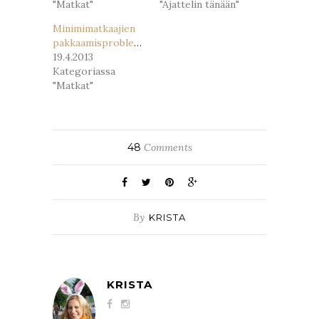
"Matkat"
"Ajattelin tänään"
Minimimatkaajien
pakkaamisproblematiikkaa
19.4.2013
Kategoriassa
"Matkat"
48
Comments
By
KRISTA
KRISTA