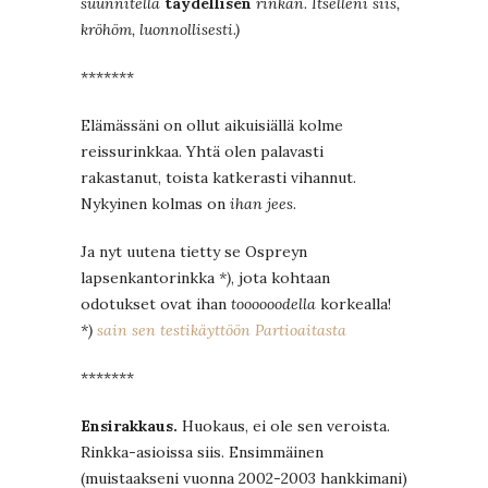
suunnitella
täydellisen
rinkan. Itselleni siis,
kröhöm, luonnollisesti.)
*******
Elämässäni on ollut aikuisiällä kolme
reissurinkkaa. Yhtä olen palavasti
rakastanut, toista katkerasti vihannut.
Nykyinen kolmas on
ihan jees
.
Ja nyt uutena tietty se Ospreyn
lapsenkantorinkka
*)
, jota kohtaan
odotukset ovat ihan
toooooodella
korkealla!
*)
sain sen testikäyttöön Partioaitasta
*******
Ensirakkaus.
Huokaus, ei ole sen veroista.
Rinkka-asioissa siis. Ensimmäinen
(muistaakseni vuonna 2002-2003 hankkimani)