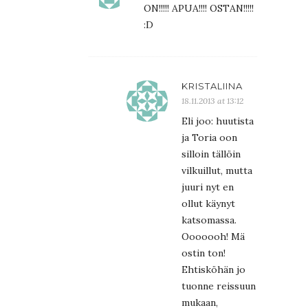
ON!!!!! APUA!!!! OSTAN!!!!!
:D
KRISTALIINA
18.11.2013 at 13:12
Eli joo: huutista
ja Toria oon
silloin tällöin
vilkuillut, mutta
juuri nyt en
ollut käynyt
katsomassa.
Ooooooh! Mä
ostin ton!
Ehtisköhän jo
tuonne reissuun
mukaan,