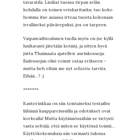
tavaratila. Lisäksi tuossa tirpan selän
kohdalla on toinen vetskaritasku; tuo koko
homma itse asiassa irtoaa tuosta kokonaan
irralliseksi päivärepuksi, jos on tarpeen.
Vaipanvaihtoalunen tuolla myös on (se kyllä
luultavasti jätetään kotiin), ja sitten hyvä
juttu Thaimaata ajatellen: aurinkosuoja.
Sadesuojan olisi voinut ostaa erikseen –
mutta heh eihän me nyt
sellaista
tarvita.
Eihän…? :)
*******
Kantorinkkaa on siis toistaiseksi testailtu
lähinnä kauppareissuilla ja odotukset ovat
korkealla! Mutta käytännössähän se tietysti
vasta selviää, että miten se käytössä toimii…
Käyttökokemuksia siis varmasti tulossa