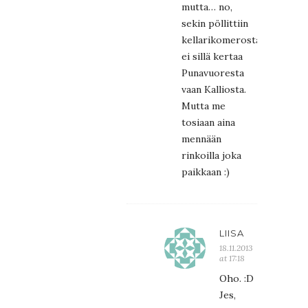
mutta… no,
sekin pöllittiin
kellarikomerosta;
ei sillä kertaa
Punavuoresta
vaan Kalliosta.
Mutta me
tosiaan aina
mennään
rinkoilla joka
paikkaan :)
LIISA
18.11.2013
at 17:18
Oho. :D
Jes,