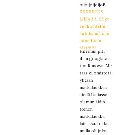
oijoijoijoijoi!
KIIIIIIIITOS
LIISA!!!!! Sä et
voi kuvitella,
kuinka mä oon
onnellinen
tästä!!!!
Hih mun piti
ihan googlata
tuo Rimowa. Me
taas ei omisteta
yhtään
matkalaukkua,
siellä Italiassa
oli mun äidin
toinen
matkalaukku
lainassa. Joskus
mulla oli joku,