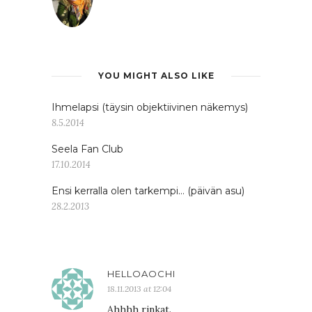
YOU MIGHT ALSO LIKE
Ihmelapsi (täysin objektiivinen näkemys)
8.5.2014
Seela Fan Club
17.10.2014
Ensi kerralla olen tarkempi… (päivän asu)
28.2.2013
HELLOAOCHI
18.11.2013 at 12:04
Ahhhh rinkat.