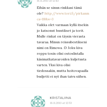
18.11.2013 at 12:43
Eihän se sinun rinkkasi tämä
ole?
http://www.tori.fi/pirkanmaa/Halti
ca=18&w=3
Vaikka olet varmaan kyllä itsekin
jo katsonut huutikset ja torit.
Mulle rinkat on täysin vierasta
tavaraa. Minun reissubestikseni
nimi on Rimowa. :D Joku kiva
reppu tosin olisi ostoslistalla
käsimatkatavaroiden kuljetusta
varten. Yksi kiva olisi
tiedossakin, mutta hoitovapaalla
budjetti ei nyt ihan taivu siihen.
KRISTALIINA
18.11.2013 at 12:53