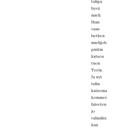
tulipa
hyvä
mieli.
Ihan
vaan
hetken
mielijohteesta
päätin
katsoa
tuon
Torin.
Ja nyt
tulin
katsomaan
kommentit
häveten
jo
valmiiksi,
kun