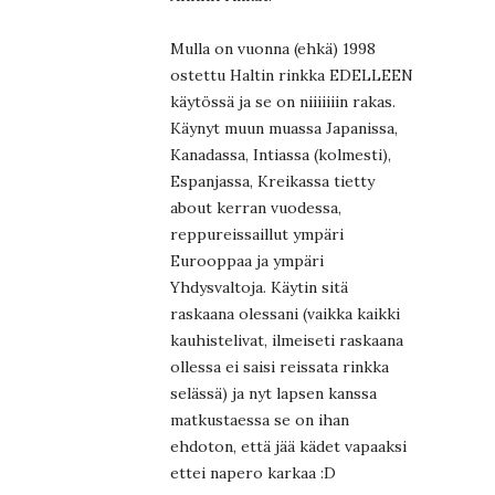
Mulla on vuonna (ehkä) 1998
ostettu Haltin rinkka EDELLEEN
käytössä ja se on niiiiiiin rakas.
Käynyt muun muassa Japanissa,
Kanadassa, Intiassa (kolmesti),
Espanjassa, Kreikassa tietty
about kerran vuodessa,
reppureissaillut ympäri
Eurooppaa ja ympäri
Yhdysvaltoja. Käytin sitä
raskaana olessani (vaikka kaikki
kauhistelivat, ilmeiseti raskaana
ollessa ei saisi reissata rinkka
selässä) ja nyt lapsen kanssa
matkustaessa se on ihan
ehdoton, että jää kädet vapaaksi
ettei napero karkaa :D