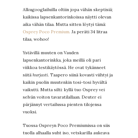
Alkugooglailuilla oltiin jopa vähän skeptisiä;
kaikissa lapsenkantorinkoissa näytti olevan
aika vähän tilaa. Mutta sitten löytyi tämä:
Osprey Poco Premium.
Ja peräti 34 litraa
tilaa, wohoo!
Ystävillä muuten on Vauden
lapsenkantorinkka, joka meillä oli pari
viikkoa testikäytössä. He ovat tykänneet
siitä
hurjasti
. Taapero siinä kovasti viihtyi ja
kaikin puolin muutenkin tosi-tosi hyvältä
vaikutti. Mutta silti: kyllä tuo Osprey vei
selvän voiton tavaratilallaan. Deuter ei
pärjännyt vertailussa pienten tilojensa
vuoksi.
Tuossa Ospreyn Poco Premiumissa on siis
tuolla alhaalla suht iso, vetskarilla aukeava