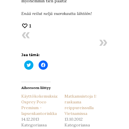
myöhemmin tien päältä!
Enää reilut neljä vuorokautta lähtöön!
1
Jaa tämä:
Jaa
Jaa
Twitterissä(Avautuu
Facebookissa(Avautuu
uudessa
uudessa
ikkunassa)
ikkunassa)
Aiheeseen liittyy
Käyttökokemuksia:
Matkamuistoja 1:
Osprey Poco
raskaana
Premium -
reippureissulla
lapsenkantorinkka
Vietnamissa
14.12.2013
13.10.2012
Kategoriassa
Kategoriassa