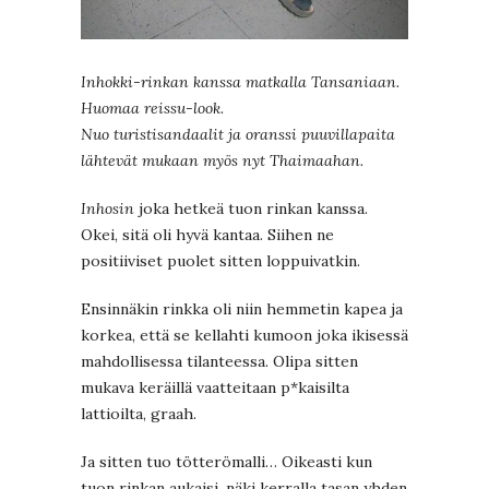
Inhokki-rinkan kanssa matkalla Tansaniaan.
Huomaa reissu-look.
Nuo turistisandaalit ja oranssi puuvillapaita
lähtevät mukaan myös nyt Thaimaahan.
Inhosin
joka hetkeä tuon rinkan kanssa.
Okei, sitä oli hyvä kantaa. Siihen ne
positiiviset puolet sitten loppuivatkin.
Ensinnäkin rinkka oli niin hemmetin kapea ja
korkea, että se kellahti kumoon joka ikisessä
mahdollisessa tilanteessa. Olipa sitten
mukava keräillä vaatteitaan p*kaisilta
lattioilta, graah.
Ja sitten tuo tötterömalli… Oikeasti kun
tuon rinkan aukaisi, näki kerralla tasan yhden