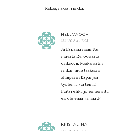
Rakas, rakas, rinkka.
HELLOAOCHI
18.11.2013 at 12:05
Ja Espanja mainittu
muusta Euroopasta
erikseen, koska ostin
rinkan muistaakseni
alunperin Espanjan
työleiriä varten :D
Paitsi ehkä jo ennen sitä,
en ole enää varma :P
KRISTALIINA
18.11.2013 at 12:10