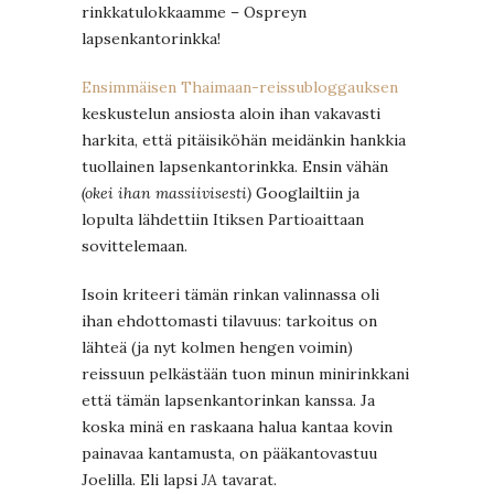
rinkkatulokkaamme – Ospreyn
lapsenkantorinkka!
Ensimmäisen Thaimaan-reissubloggauksen
keskustelun ansiosta aloin ihan vakavasti
harkita, että pitäisiköhän meidänkin hankkia
tuollainen lapsenkantorinkka. Ensin vähän
(okei ihan massiivisesti)
Googlailtiin ja
lopulta lähdettiin Itiksen Partioaittaan
sovittelemaan.
Isoin kriteeri tämän rinkan valinnassa oli
ihan ehdottomasti tilavuus: tarkoitus on
lähteä (ja nyt kolmen hengen voimin)
reissuun pelkästään tuon minun minirinkkani
että tämän lapsenkantorinkan kanssa. Ja
koska minä en raskaana halua kantaa kovin
painavaa kantamusta, on pääkantovastuu
Joelilla. Eli lapsi
JA
tavarat.