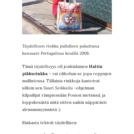
Täydellinen rinkka pullolleen pakattuna
kanssani Portugalissa kesällä 2008.
Tämä
täydellisyys
oli jonkinlainen
Haltin
pikkurinkka
– vai olikohan se jopa reppujen
mallistossa. Tällaisia rinkkoja kantoivat
silloin sen
Suuri Seikkailu
-ohjelman
kilpailijat rämpiessään Posion metsissä; ja
loppukesästä niitä sitten saikin näppärästi
alennusmyynnistä :)
Rinkasta tekivät täydellisen: