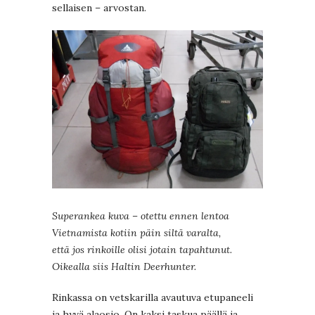
sellaisen – arvostan.
Superankea kuva – otettu ennen lentoa
Vietnamista kotiin päin siltä varalta,
että jos rinkoille olisi jotain tapahtunut.
Oikealla siis Haltin Deerhunter.
Rinkassa on vetskarilla avautuva etupaneeli
ja hyvä alaosio. On kaksi taskua päällä ja