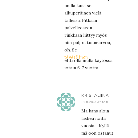
mulla kans se
alkuperäinen vielä
tallessa. Pitkään
palvelleeseen
rinkkaan liittyy myös
niin paljon tunnearvoa,
oh. Se
täydellinen
ehti olla mulla käytössä
jotain 6-7 vuotta.
KRISTALIINA
18.11.2013 at 12:11
Mä kans aloin
laskea noita
vuosia… Kyllä
mä oon ostanut