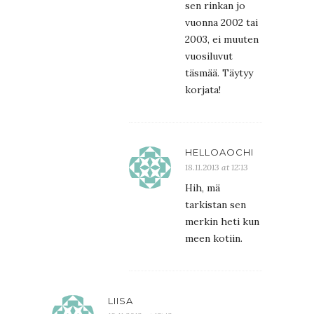
sen rinkan jo
vuonna 2002 tai
2003, ei muuten
vuosiluvut
täsmää. Täytyy
korjata!
HELLOAOCHI
18.11.2013 at 12:13
Hih, mä
tarkistan sen
merkin heti kun
meen kotiin.
LIISA