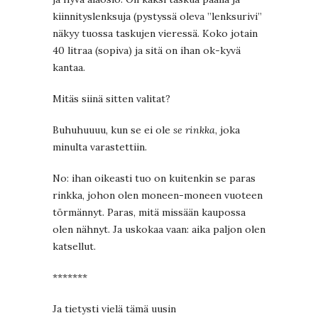
kiinnityslenksuja (pystyssä oleva ”lenksurivi”
näkyy tuossa taskujen vieressä. Koko jotain
40 litraa (sopiva) ja sitä on ihan ok-kyvä
kantaa.
Mitäs siinä sitten valitat?
Buhuhuuuu, kun se ei ole
se rinkka
, joka
minulta varastettiin.
No: ihan oikeasti tuo on kuitenkin se paras
rinkka, johon olen moneen-moneen vuoteen
törmännyt. Paras, mitä missään kaupossa
olen nähnyt. Ja uskokaa vaan: aika paljon olen
katsellut.
*******
Ja tietysti vielä tämä uusin