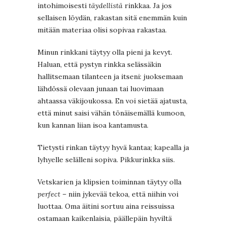
intohimoisesti
täydellistä
rinkkaa. Ja jos
sellaisen löydän, rakastan sitä enemmän kuin
mitään materiaa olisi sopivaa rakastaa.
Minun rinkkani täytyy olla pieni ja kevyt.
Haluan, että pystyn rinkka selässäkin
hallitsemaan tilanteen ja itseni: juoksemaan
lähdössä olevaan junaan tai luovimaan
ahtaassa väkijoukossa. En voi sietää ajatusta,
että minut saisi vähän tönäisemällä kumoon,
kun kannan liian isoa kantamusta.
Tietysti rinkan täytyy hyvä kantaa; kapealla ja
lyhyelle selälleni sopiva. Pikkurinkka siis.
Vetskarien ja klipsien toiminnan täytyy olla
perfect
– niin jykevää tekoa, että niihin voi
luottaa. Oma äitini sortuu aina reissuissa
ostamaan kaikenlaisia, päällepäin hyviltä