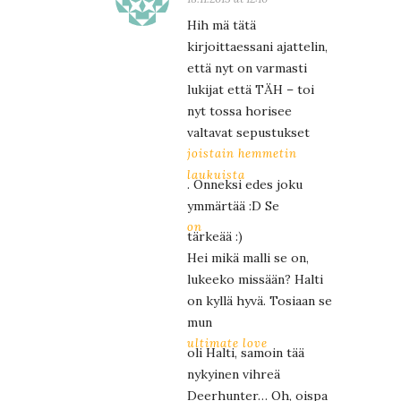
Hih mä tätä
kirjoittaessani ajattelin,
että nyt on varmasti
lukijat että TÄH – toi
nyt tossa horisee
valtavat sepustukset
joistain hemmetin
laukuista
. Onneksi edes joku
ymmärtää :D Se
on
tärkeää :)
Hei mikä malli se on,
lukeeko missään? Halti
on kyllä hyvä. Tosiaan se
mun
ultimate love
oli Halti, samoin tää
nykyinen vihreä
Deerhunter… Oh, oispa