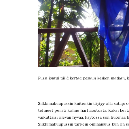
Pussi joutui tällä kertaa pesuun kesken matkan, k
Silkkimakuupussin kuitenkin
täytyy
olla satapro
tehneet peräti kolme harhaostosta. Kaksi kerta
vaikuttaisi olevan hyvää, käytössä sen huomaa he
Silkkimakuupussin tärkein ominaisuus kun on se