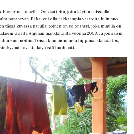
huenohut puuvilla. On vaatteita, joita käytän reissuilla
alta paranevan. Ei kai voi olla rakkaampia vaatteita kuin nuo
 tässä kuvassa narulla; toinen on se oranssi, joka minulla on
staakseni Goalta Anjunan markkinoilta vuonna 2008. Ja jos saisin
muihin kuin noihin. Toisin kuin moni muu hippimarkkinaostos,
sin hyvinä kovasta käytöstä huolimatta.