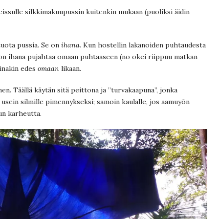
eissulle silkkimakuupussin kuitenkin mukaan (puoliksi äidin
tuota pussia. Se on
ihana
. Kun hostellin lakanoiden puhtaudesta
 on ihana pujahtaa omaan puhtaaseen (no okei riippuu matkan
ainakin edes
omaan
likaan.
en. Täällä käytän sitä peittona ja ”turvakaapuna”, jonka
usein silmille pimennykseksi; samoin kaulalle, jos aamuyön
un karheutta.