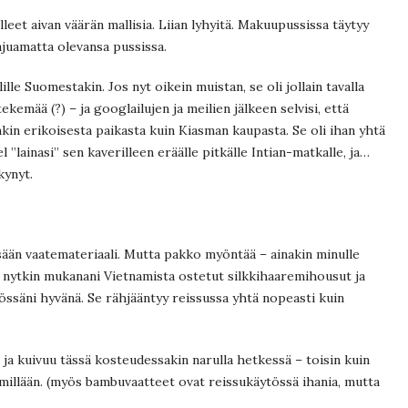
eet aivan väärän mallisia. Liian lyhyitä. Makuupussissa täytyy
tajuamatta olevansa pussissa.
e Suomestakin. Jos nyt oikein muistan, se oli jollain tavalla
kemää (?) – ja googlailujen ja meilien jälkeen selvisi, että
niinkin erikoisesta paikasta kuin Kiasman kaupasta.­ Se oli ihan yhtä
 ”lainasi” sen kaverilleen eräälle pitkälle Intian-matkalle, ja…
kynyt.
sään vaatemateriaali. Mutta pakko myöntää – ainakin minulle
 on nytkin mukanani Vietnamista ostetut silkkihaaremihousut ja
tössäni hyvänä. Se rähjääntyy reissussa yhtä nopeasti kuin
ja kuivuu tässä kosteudessakin narulla hetkessä – toisin kuin
i millään. (myös bambuvaatteet ovat reissukäytössä ihania, mutta