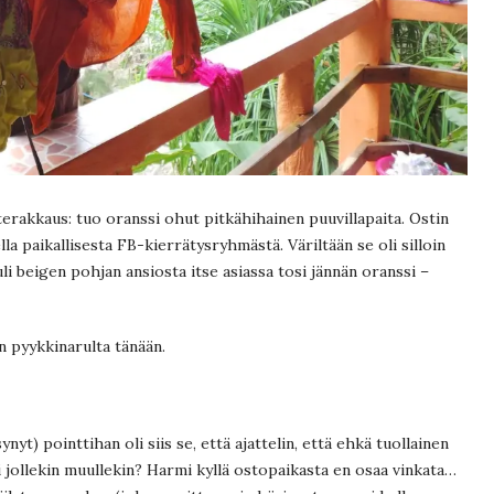
erakkaus: tuo oranssi ohut pitkähihainen puuvillapaita. Ostin
la paikallisesta FB-kierrätysryhmästä. Väriltään se oli silloin
tuli beigen pohjan ansiosta itse asiassa tosi jännän oranssi –
in pyykkinarulta tänään.
t) pointtihan oli siis se, että ajattelin, että ehkä tuollainen
i jollekin muullekin? Harmi kyllä ostopaikasta en osaa vinkata…