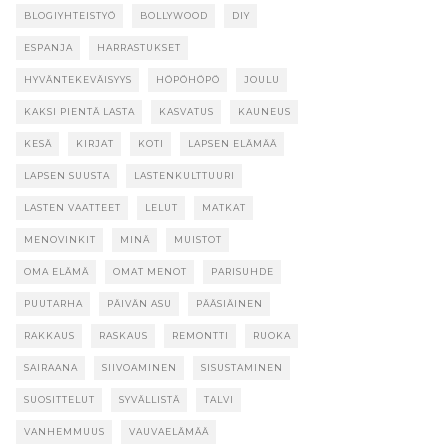
BLOGIYHTEISTYÖ
BOLLYWOOD
DIY
ESPANJA
HARRASTUKSET
HYVÄNTEKEVÄISYYS
HÖPÖHÖPÖ
JOULU
KAKSI PIENTÄ LASTA
KASVATUS
KAUNEUS
KESÄ
KIRJAT
KOTI
LAPSEN ELÄMÄÄ
LAPSEN SUUSTA
LASTENKULTTUURI
LASTEN VAATTEET
LELUT
MATKAT
MENOVINKIT
MINÄ
MUISTOT
OMA ELÄMÄ
OMAT MENOT
PARISUHDE
PUUTARHA
PÄIVÄN ASU
PÄÄSIÄINEN
RAKKAUS
RASKAUS
REMONTTI
RUOKA
SAIRAANA
SIIVOAMINEN
SISUSTAMINEN
SUOSITTELUT
SYVÄLLISTÄ
TALVI
VANHEMMUUS
VAUVAELÄMÄÄ