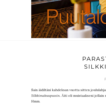
PARAS
SILKK
P
Sain äidiltäni kahdeksan vuotta sitten joululahja
Silkkimakuupussin.
Äiti oli muistaakseni jollain
Hmm.