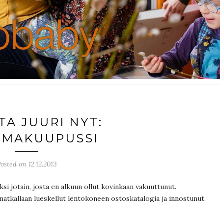
TA JUURI NYT:
IMAKUUPUSSI
osted on 12.12.2013
ksi jotain, josta en alkuun ollut kovinkaan vakuuttunut.
 matkallaan lueskellut lentokoneen ostoskatalogia ja innostunut.