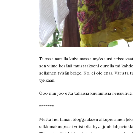
Tuossa narulla kuivumassa myös uusi reissuvaat
sen viime kesänä muistaakseni eurolla tai kahdel
sellainen tylsän beige. No, ei ole enää. Väristä 
tykkään.
Ööö niin joo että tällaisia kuulumisia reissuhut
*******
Mutta hei tämän bloggauksen alkuperäinen (eksyny
silkkimakuupussi voisi olla hyvä joululahjavinkk