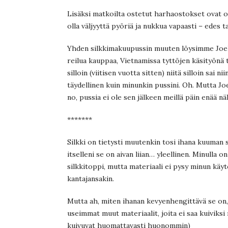
Lisäksi matkoilta ostetut harhaostokset ovat oll
olla väljyyttä pyöriä ja nukkua vapaasti – edes 
Yhden silkkimakuupussin muuten löysimme Joelill
reilua kauppaa, Vietnamissa tyttöjen käsityönä te
silloin (viitisen vuotta sitten) niitä silloin sai 
täydellinen kuin minunkin pussini. Oh. Mutta Joel
no, pussia ei ole sen jälkeen meillä päin enää nä
*******
Silkki on tietysti muutenkin tosi ihana kuuman 
itselleni se on aivan liian… yleellinen. Minulla
silkkitoppi, mutta materiaali ei pysy minun käy
kantajansakin.
Mutta ah, miten ihanan kevyenhengittävä se on, 
useimmat muut materiaalit, joita ei saa kuiviks
kuivuvat huomattavasti huonommin)