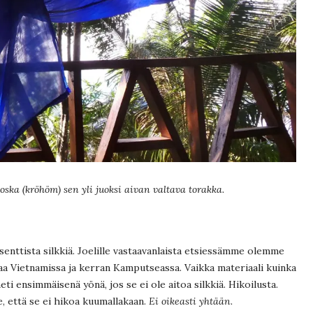
oska (kröhöm) sen yli juoksi aivan valtava torakka.
senttista silkkiä. Joelille vastaavanlaista etsiessämme olemme
a Vietnamissa ja kerran Kamputseassa. Vaikka materiaali kuinka
ti ensimmäisenä yönä, jos se ei ole aitoa silkkiä. Hikoilusta.
, että se ei hikoa kuumallakaan.
Ei oikeasti yhtään.