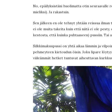
No, epäilyksistäni huolimatta otin seuraavalle r
mieliksi). Ja rakastuin.
Sen jälkeen en ole tehnyt yhtään reissua ilman 
ei ole muita takeita kuin että niitä
ei
ole pesty,
kestosta, että kuinka puhtaaseen) pussiin. Tai 
Silkkimakuupussi on yhtä aikaa lämmin ja vilpoin
pehmeyteen kietoudun öisin. Joku lipare löytyy 
viileämmät hetket tuntuvat aiheuttavan kurkku