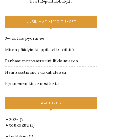
krista@puutalobaby.fi
UUSIMMAT KIRJOITUKSET
3-vuotias pyöräilee
Miten päädyin kirppikselle töihin?
Parhaat motivaattorini liikkumiseen
Näin säästimme ruokakuluissa
Kymmenen kirjasuositusta
ARCHIVES
▼
2026
(7)
►
toukokuu
(1)
►
huhtikuu
(1)