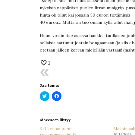
”Sleep in silk” luki muistaakseni oman pussini 
nykyisin näppärästi puolen litran minigrip-pussi
hinta oli ollut kai jossain 50 euron tietämissä –
40 euroa… Mutta on tuo omani kyllä ollut ihan 
Hmm, voisin itse asiassa hankkia tuollaisen joulu
sellaisia sattunut jostain bongaamaan (ja siis e
otetaan jälleen kerran mielellään vastaan! (mah
1
Jaa tämä:
Jaa
Jaa
Twitterissä(Avautuu
Facebookissa(Avautuu
uudessa
uudessa
ikkunassa)
ikkunassa)
Aiheeseen liittyy
3+1 kertaa pieni
Maksimaali
reissutavaravinkki
19.11.2013