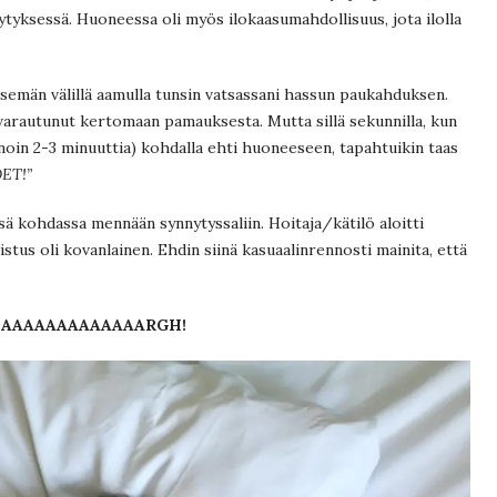
tyksessä. Huoneessa oli myös ilokaasumahdollisuus, jota ilolla
tsemän välillä aamulla tunsin vatsassani hassun paukahduksen.
n varautunut kertomaan pamauksesta. Mutta sillä sekunnilla, kun
 noin 2-3 minuuttia) kohdalla ehti huoneeseen, tapahtuikin taas
ET!”
ssä kohdassa mennään synnytyssaliin. Hoitaja/kätilö aloitti
stus oli kovanlainen. Ehdin siinä kasuaalinrennosti mainita, että
:
AAAAAAAAAAAAARGH!