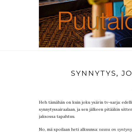
SYNNYTYS, J
Heh tämähän on kuin joku ysärin tv-sarja: edell
synnytyssairaalaan, ja sen jälkeen pitääkin sitt
jaksossa tapahtuu.
No, mä spoilaan heti alkuunsa:
vauva on syntyny