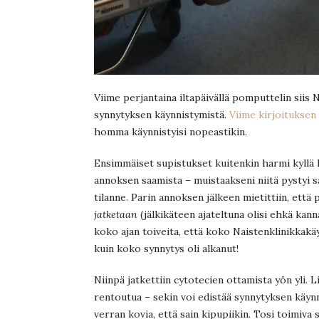
Viime perjantaina iltapäivällä pomputtelin siis 
synnytyksen käynnistymistä.
Viime kirjoituksen
homma käynnistyisi nopeastikin.
Ensimmäiset supistukset kuitenkin harmi kyllä
annoksen saamista – muistaakseni niitä pystyi saa
tilanne. Parin annoksen jälkeen mietittiin, että 
jatketaan
(jälkikäteen ajateltuna olisi ehkä kann
koko ajan toiveita, että koko Naistenklinikkakä
kuin koko synnytys oli alkanut!
Niinpä jatkettiin cytotecien ottamista yön yli. Li
rentoutua – sekin voi edistää synnytyksen käynn
verran kovia, että sain kipupiikin. Tosi toimiva 