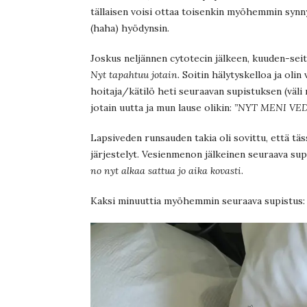
tällaisen voisi ottaa toisenkin myöhemmin synny
(haha) hyödynsin.
Joskus neljännen cytotecin jälkeen, kuuden-sei
Nyt tapahtuu jotain.
Soitin hälytyskelloa ja oli
hoitaja/kätilö heti seuraavan supistuksen (väli
jotain uutta ja mun lause olikin:
”NYT MENI VED
Lapsiveden runsauden takia oli sovittu, että tä
järjestelyt. Vesienmenon jälkeinen seuraava supi
no nyt alkaa sattua jo aika kovasti
.
Kaksi minuuttia myöhemmin seuraava supistus