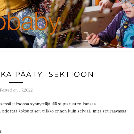
OKA PÄÄTYI SEKTIOON
Posted on 1.7.2022
isessä jaksossa synnyttäjä jää supistusten kanssa
en odottaa
kokonainen viikko
ennen kuin selviää, mitä seuraavassa
t
!