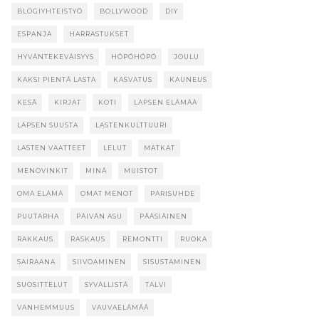
BLOGIYHTEISTYÖ
BOLLYWOOD
DIY
ESPANJA
HARRASTUKSET
HYVÄNTEKEVÄISYYS
HÖPÖHÖPÖ
JOULU
KAKSI PIENTÄ LASTA
KASVATUS
KAUNEUS
KESÄ
KIRJAT
KOTI
LAPSEN ELÄMÄÄ
LAPSEN SUUSTA
LASTENKULTTUURI
LASTEN VAATTEET
LELUT
MATKAT
MENOVINKIT
MINÄ
MUISTOT
OMA ELÄMÄ
OMAT MENOT
PARISUHDE
PUUTARHA
PÄIVÄN ASU
PÄÄSIÄINEN
RAKKAUS
RASKAUS
REMONTTI
RUOKA
SAIRAANA
SIIVOAMINEN
SISUSTAMINEN
SUOSITTELUT
SYVÄLLISTÄ
TALVI
VANHEMMUUS
VAUVAELÄMÄÄ