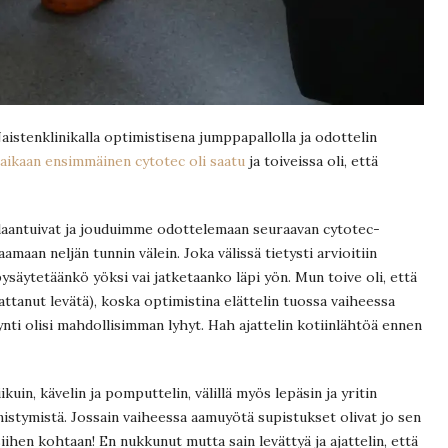
Naistenklinikalla optimistisena jumppapallolla ja odottelin
 aikaan ensimmäinen cytotec oli saatu
ja toiveissa oli, että
 laantuivat ja jouduimme odottelemaan seuraavan cytotec-
maan neljän tunnin välein. Joka välissä tietysti arvioitiin
pysäytetäänkö yöksi vai jatketaanko läpi yön. Mun toive oli, että
attanut levätä), koska optimistina elättelin tuossa vaiheessa
ynti olisi mahdollisimman lyhyt. Hah ajattelin kotiinlähtöä ennen
ikuin, kävelin ja pomputtelin, välillä myös lepäsin ja yritin
istymistä. Jossain vaiheessa aamuyötä supistukset olivat jo sen
siihen kohtaan! En nukkunut mutta sain levättyä ja ajattelin, että