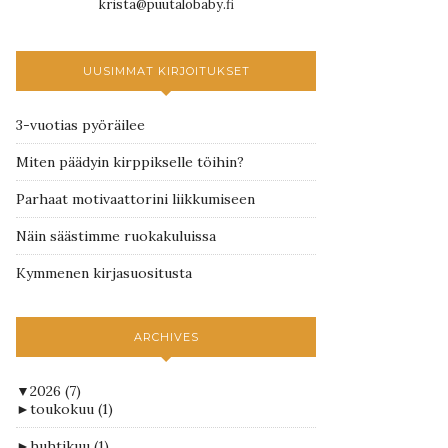
krista@puutalobaby.fi
UUSIMMAT KIRJOITUKSET
3-vuotias pyöräilee
Miten päädyin kirppikselle töihin?
Parhaat motivaattorini liikkumiseen
Näin säästimme ruokakuluissa
Kymmenen kirjasuositusta
ARCHIVES
▼
2026
(7)
►
toukokuu
(1)
►
huhtikuu
(1)