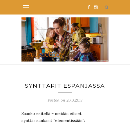
SYNTTÄRIT ESPANJASSA
Posted on 26.3.2017
Saanko esitellä – meidän eiliset
synttärisankarit ”elementissään”: