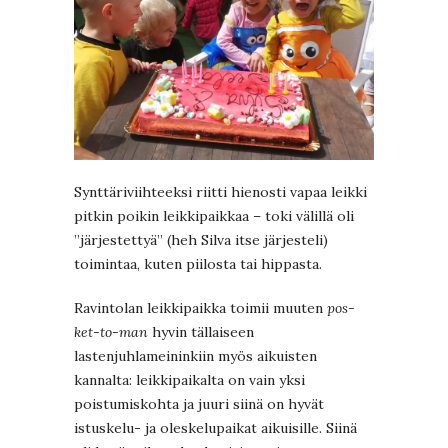
Synttäriviihteeksi riitti hienosti vapaa leikki
pitkin poikin leikkipaikkaa – toki välillä oli
”järjestettyä” (heh Silva itse järjesteli)
toimintaa, kuten piilosta tai hippasta.
Ravintolan leikkipaikka toimii muuten
pos-
ket-to-man
hyvin tällaiseen
lastenjuhlameininkiin myös aikuisten
kannalta: leikkipaikalta on vain yksi
poistumiskohta ja juuri siinä on hyvät
istuskelu- ja oleskelupaikat aikuisille. Siinä