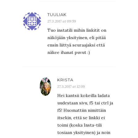
TUULIAK
27.3.2017 at 09:59
Tuo instatili mihin linkitit on
näköjään yksityinen, eli pitää
ensin liittyä seuraajaksi että
näkee ihanat puvut :)
KRISTA
27.3.2017 at 12:09
Hei kantsii kokeilla ladata
uudestaan sivu, f5 tai ctrl ja
f5! Huomattiin nimittäin
itsekin, että se linkki ei
toimi (koska Insta-tili
tosiaan yksityinen) ja noin