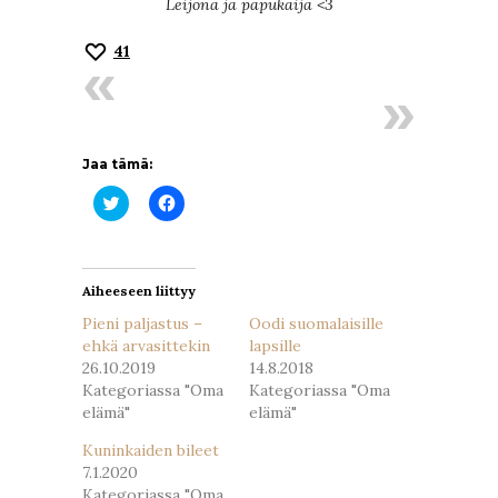
Leijona ja papukaija <3
41
Jaa tämä:
Jaa
Jaa
Twitterissä(Avautuu
Facebookissa(Avautuu
uudessa
uudessa
ikkunassa)
ikkunassa)
Aiheeseen liittyy
Pieni paljastus –
Oodi suomalaisille
ehkä arvasittekin
lapsille
26.10.2019
14.8.2018
Kategoriassa "Oma
Kategoriassa "Oma
elämä"
elämä"
Kuninkaiden bileet
7.1.2020
Kategoriassa "Oma