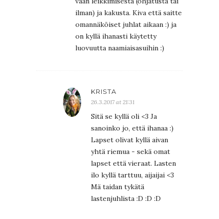
vaan leikkimisestä (ohjatusta tai
ilman) ja kakusta. Kiva että saitte
omannäköiset juhlat aikaan :) ja
on kyllä ihanasti käytetty
luovuutta naamiaisasuihin :)
KRISTA
26.3.2017 at 21:31
Sitä se kyllä oli <3 Ja
sanoinko jo, että ihanaa :)
Lapset olivat kyllä aivan
yhtä riemua - sekä omat
lapset että vieraat. Lasten
ilo kyllä tarttuu, aijaijai <3
Mä taidan tykätä
lastenjuhlista :D :D :D