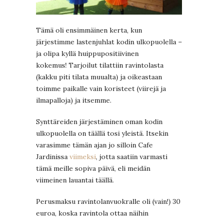
Tämä oli ensimmäinen kerta, kun
järjestimme lastenjuhlat kodin ulkopuolella –
ja olipa kyllä huippupositiivinen
kokemus! Tarjoilut tilattiin ravintolasta
(kakku piti tilata muualta) ja oikeastaan
toimme paikalle vain koristeet (viirejä ja
ilmapalloja) ja itsemme.
Synttäreiden järjestäminen oman kodin
ulkopuolella on täällä tosi yleistä. Itsekin
varasimme tämän ajan jo silloin Cafe
Jardinissa
viimeksi
, jotta saatiin varmasti
tämä meille sopiva päivä, eli meidän
viimeinen lauantai täällä.
Perusmaksu ravintolanvuokralle oli (vain!) 30
euroa, koska ravintola ottaa näihin