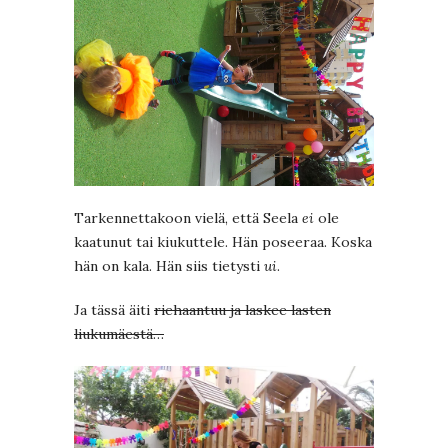
Tarkennettakoon vielä, että Seela
ei
ole
kaatunut tai kiukuttele. Hän poseeraa. Koska
hän on kala. Hän siis tietysti
ui
.
Ja tässä äiti
riehaantuu ja laskee lasten
liukumäestä…