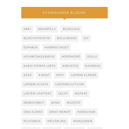
AVAINSANOJA BLOGIIN:
ARKI
ASKARTELU
BLOGGAUS
BLOGIYHTEISTYÖ
BOLLYWOOD
DIY
ESPANJA
HARRASTUKSET
HYVÄNTEKEVÄISYYS
HÖPÖHÖPÖ
JOULU
KAKSI PIENTÄ LASTA
KASVATUS
KAUNEUS
KESÄ
KIRJAT
KOTI
LAPSEN ELÄMÄÄ
LAPSEN SUUSTA
LASTENKULTTUURI
LASTEN VAATTEET
LELUT
MATKAT
MENOVINKIT
MINÄ
MUISTOT
OMA ELÄMÄ
OMAT MENOT
PARISUHDE
PUUTARHA
PÄIVÄN ASU
PÄÄSIÄINEN