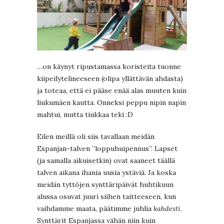
…on käynyt ripustamassa koristeita tuonne
kiipeilytelineeseen (olipa yllättävän ahdasta)
ja toteaa, että ei pääse enää alas muuten kuin
liukumäen kautta. Onneksi peppu nipin napin
mahtui, mutta tiukkaa teki :D
Eilen meillä oli siis tavallaan meidän
Espanjan-talven ”loppuhuipennus”. Lapset
(ja samalla aikuisetkin) ovat saaneet täällä
talven aikana ihania uusia ystäviä. Ja koska
meidän tyttöjen synttäripäivät huhtikuun
alussa osuvat juuri siihen taitteeseen, kun
vaihdamme maata, päätimme juhlia
kahdesti
.
Synttärit Espanjassa vähän niin kuin