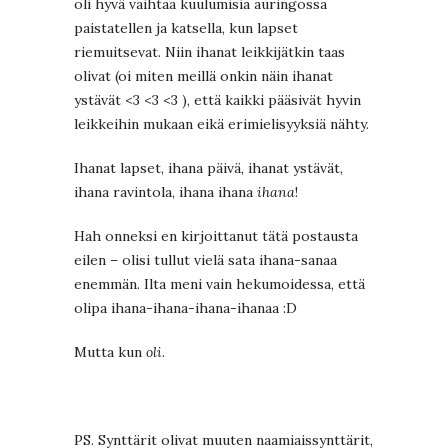
oli hyvä vaihtaa kuulumisia auringossa
paistatellen ja katsella, kun lapset
riemuitsevat. Niin ihanat leikkijätkin taas
olivat (oi miten meillä onkin näin ihanat
ystävät <3 <3 <3 ), että kaikki pääsivät hyvin
leikkeihin mukaan eikä erimielisyyksiä nähty.
Ihanat lapset, ihana päivä, ihanat ystävät,
ihana ravintola, ihana ihana
ihana
!
Hah onneksi en kirjoittanut tätä postausta
eilen – olisi tullut vielä sata ihana-sanaa
enemmän. Ilta meni vain hekumoidessa, että
olipa ihana-ihana-ihana-ihanaa :D
Mutta kun
oli
.
PS. Synttärit olivat muuten naamiaissynttärit,