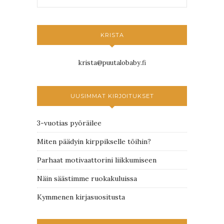
KRISTA
krista@puutalobaby.fi
UUSIMMAT KIRJOITUKSET
3-vuotias pyöräilee
Miten päädyin kirppikselle töihin?
Parhaat motivaattorini liikkumiseen
Näin säästimme ruokakuluissa
Kymmenen kirjasuositusta