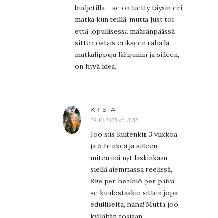
budjetilla – se on tietty täysin eri
matka kun teillä, mutta just toi
että lopullisessa määränpäässä
sitten ostais erikseen rahalla
matkalippuja lähijuniin ja silleen,
on hyvä idea.
KRISTA
28.10.2025 at 13:56
Joo siis kuitenkin 3 viikkoa
ja 5 henkeä ja silleen –
miten mä nyt laskinkaan
siellä aiemmassa reelissä,
89e per henkilö per päivä,
se kuulostaakin sitten jopa
edulliselta, haha! Mutta joo,
kyllähän tosiaan