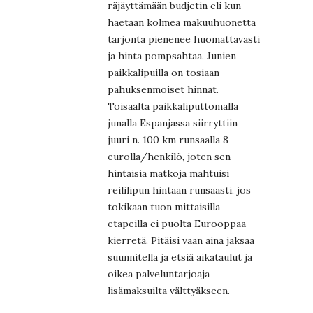
räjäyttämään budjetin eli kun
haetaan kolmea makuuhuonetta
tarjonta pienenee huomattavasti
ja hinta pompsahtaa. Junien
paikkalipuilla on tosiaan
pahuksenmoiset hinnat.
Toisaalta paikkaliputtomalla
junalla Espanjassa siirryttiin
juuri n. 100 km runsaalla 8
eurolla/henkilö, joten sen
hintaisia matkoja mahtuisi
reililipun hintaan runsaasti, jos
tokikaan tuon mittaisilla
etapeilla ei puolta Eurooppaa
kierretä. Pitäisi vaan aina jaksaa
suunnitella ja etsiä aikataulut ja
oikea palveluntarjoaja
lisämaksuilta välttyäkseen.