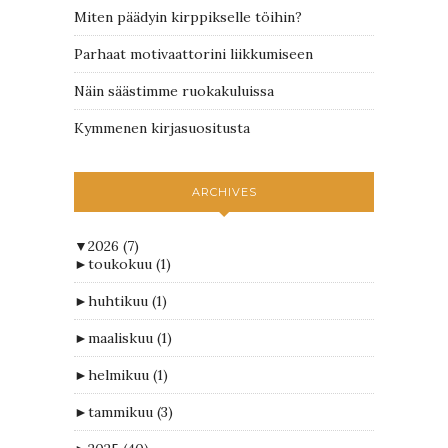
Miten päädyin kirppikselle töihin?
Parhaat motivaattorini liikkumiseen
Näin säästimme ruokakuluissa
Kymmenen kirjasuositusta
ARCHIVES
▼
2026
(7)
►
toukokuu
(1)
►
huhtikuu
(1)
►
maaliskuu
(1)
►
helmikuu
(1)
►
tammikuu
(3)