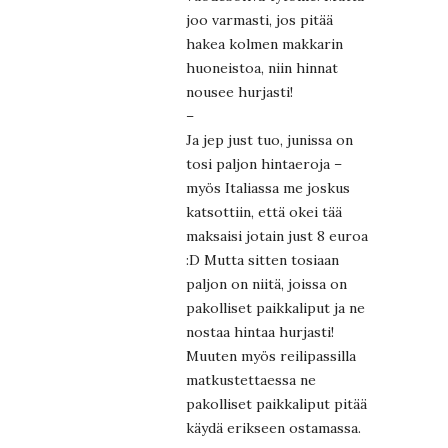
joo varmasti, jos pitää
hakea kolmen makkarin
huoneistoa, niin hinnat
nousee hurjasti!
–
Ja jep just tuo, junissa on
tosi paljon hintaeroja –
myös Italiassa me joskus
katsottiin, että okei tää
maksaisi jotain just 8 euroa
:D Mutta sitten tosiaan
paljon on niitä, joissa on
pakolliset paikkaliput ja ne
nostaa hintaa hurjasti!
Muuten myös reilipassilla
matkustettaessa ne
pakolliset paikkaliput pitää
käydä erikseen ostamassa.