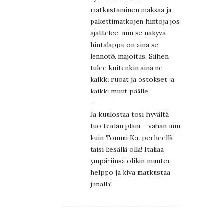
matkustaminen maksaa ja
pakettimatkojen hintoja jos
ajattelee, niin se näkyvä
hintalappu on aina se
lennot& majoitus. Siihen
tulee kuitenkin aina ne
kaikki ruoat ja ostokset ja
kaikki muut päälle.
–
Ja kuulostaa tosi hyvältä
tuo teidän pläni – vähän niin
kuin Tommi K:n perheellä
taisi kesällä olla! Italiaa
ympäriinsä olikin muuten
helppo ja kiva matkustaa
junalla!