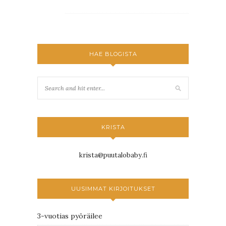
HAE BLOGISTA
KRISTA
krista@puutalobaby.fi
UUSIMMAT KIRJOITUKSET
3-vuotias pyöräilee