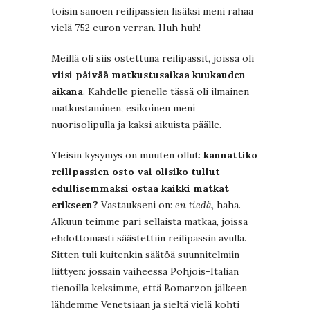
toisin sanoen reilipassien lisäksi meni rahaa
vielä 752 euron verran. Huh huh!
Meillä oli siis ostettuna reilipassit, joissa oli
viisi päivää matkustusaikaa kuukauden
aikana
. Kahdelle pienelle tässä oli ilmainen
matkustaminen, esikoinen meni
nuorisolipulla ja kaksi aikuista päälle.
Yleisin kysymys on muuten ollut:
kannattiko
reilipassien osto vai olisiko tullut
edullisemmaksi ostaa kaikki matkat
erikseen?
Vastaukseni on:
en tiedä
, haha.
Alkuun teimme pari sellaista matkaa, joissa
ehdottomasti säästettiin reilipassin avulla.
Sitten tuli kuitenkin säätöä suunnitelmiin
liittyen: jossain vaiheessa Pohjois-Italian
tienoilla keksimme, että Bomarzon jälkeen
lähdemme Venetsiaan ja sieltä vielä kohti