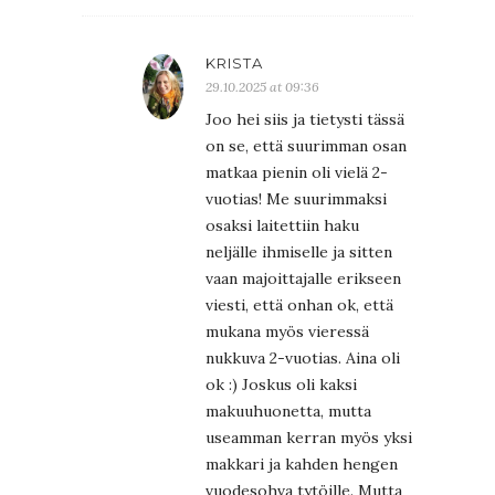
KRISTA
29.10.2025 at 09:36
Joo hei siis ja tietysti tässä
on se, että suurimman osan
matkaa pienin oli vielä 2-
vuotias! Me suurimmaksi
osaksi laitettiin haku
neljälle ihmiselle ja sitten
vaan majoittajalle erikseen
viesti, että onhan ok, että
mukana myös vieressä
nukkuva 2-vuotias. Aina oli
ok :) Joskus oli kaksi
makuuhuonetta, mutta
useamman kerran myös yksi
makkari ja kahden hengen
vuodesohva tytöille. Mutta