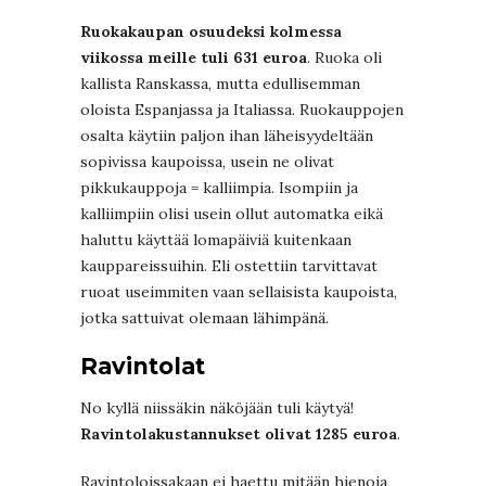
Ruokakaupan osuudeksi kolmessa
viikossa meille tuli 631 euroa
. Ruoka oli
kallista Ranskassa, mutta edullisemman
oloista Espanjassa ja Italiassa. Ruokauppojen
osalta käytiin paljon ihan läheisyydeltään
sopivissa kaupoissa, usein ne olivat
pikkukauppoja = kalliimpia. Isompiin ja
kalliimpiin olisi usein ollut automatka eikä
haluttu käyttää lomapäiviä kuitenkaan
kauppareissuihin. Eli ostettiin tarvittavat
ruoat useimmiten vaan sellaisista kaupoista,
jotka sattuivat olemaan lähimpänä.
Ravintolat
No kyllä niissäkin näköjään tuli käytyä!
Ravintolakustannukset olivat 1285 euroa
.
Ravintoloissakaan ei haettu mitään hienoja