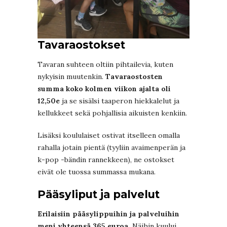
Tavaraostokset
Tavaran suhteen oltiin pihtailevia, kuten
nykyisin muutenkin.
Tavaraostosten
summa koko kolmen viikon ajalta oli
12,50e
ja se sisälsi taaperon hiekkalelut ja
kellukkeet sekä pohjallisia aikuisten kenkiin.
Lisäksi koululaiset ostivat itselleen omalla
rahalla jotain pientä (tyyliin avaimenperän ja
k-pop -bändin rannekkeen), ne ostokset
eivät ole tuossa summassa mukana.
Pääsyliput ja palvelut
Erilaisiin pääsylippuihin ja palveluihin
meni yhteensä 365 euroa.
Näihin kuului