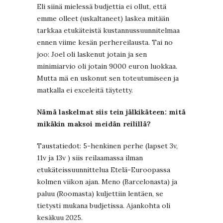
Eli siinä mielessä budjettia ei ollut, että
emme olleet (uskaltaneet) laskea mitään
tarkkaa etukäteistä kustannussuunnitelmaa
ennen viime kesän perhereilausta. Tai no
joo: Joel oli laskenut jotain ja sen
minimiarvio oli jotain 9000 euron luokkaa.
Mutta mä en uskonut sen toteutumiseen ja
matkalla ei exceleitä täytetty.
Nämä laskelmat siis tein jälkikäteen: mitä
mikäkin maksoi meidän reilillä?
Taustatiedot: 5-henkinen perhe (lapset 3v,
11v ja 13v ) siis reilaamassa ilman
etukäteissuunnittelua Etelä-Euroopassa
kolmen viikon ajan. Meno (Barcelonasta) ja
paluu (Roomasta) kuljettiin lentäen, se
tietysti mukana budjetissa. Ajankohta oli
kesäkuu 2025.