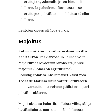
ostettiin jo syyslomalla, joten hinta oli
edullinen. Ja paluulento Roomasta – se
ostettiin pari päivää ennen eli hinta
ei
ollut
edullinen.
Lentojen osuus oli 1708 euroa.
Majoitus
Kolmen viikon majoitus maksoi meiltä
3349 euroa
, keskiarvona 167 euroa yöltä.
Majoitukset löydettiin Airbnb:stä ja yksi
majoitus (Bomazon agriturismo)
Booking.comista. Ensimmäiset kaksi yötä
Tossa de Marissa oltiin varattu etukäteen,
muut varattiin aina reissun päältä noin pari
päivää etukäteen.
Majoituksessa haluttiin sellaista viihtyisää ja
hyvää sijaintia, mutta ei mitään luksusta.