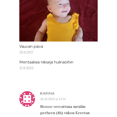
Vauvan päivä
29.9.2017
Mentaalisia niksejä hulinaöihin
21.8.2023
KARINA
28.10.2025 at 13:31
Noooo verrattuna meidän
perheen (4h) viikon Kreetan