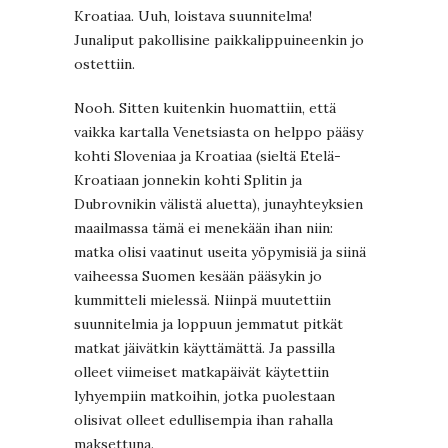
Kroatiaa. Uuh, loistava suunnitelma!
Junaliput pakollisine paikkalippuineenkin jo
ostettiin.
Nooh. Sitten kuitenkin huomattiin, että
vaikka kartalla Venetsiasta on helppo pääsy
kohti Sloveniaa ja Kroatiaa (sieltä Etelä-
Kroatiaan jonnekin kohti Splitin ja
Dubrovnikin välistä aluetta), junayhteyksien
maailmassa tämä ei menekään ihan niin:
matka olisi vaatinut useita yöpymisiä ja siinä
vaiheessa Suomen kesään pääsykin jo
kummitteli mielessä. Niinpä muutettiin
suunnitelmia ja loppuun jemmatut pitkät
matkat jäivätkin käyttämättä. Ja passilla
olleet viimeiset matkapäivät käytettiin
lyhyempiin matkoihin, jotka puolestaan
olisivat olleet edullisempia ihan rahalla
maksettuna.