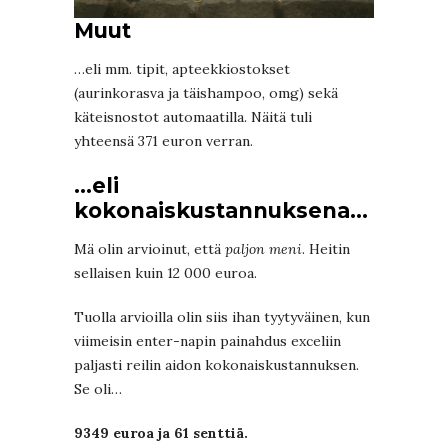
Muut
…eli mm. tipit, apteekkiostokset
(aurinkorasva ja täishampoo, omg) sekä
käteisnostot automaatilla. Näitä tuli
yhteensä 371 euron verran.
…eli
kokonaiskustannuksena…
Mä olin arvioinut, että
paljon meni
. Heitin
sellaisen kuin 12 000 euroa.
Tuolla arvioilla olin siis ihan tyytyväinen, kun
viimeisin enter-napin painahdus exceliin
paljasti reilin aidon kokonaiskustannuksen.
Se oli…
9349 euroa ja 61 senttiä.