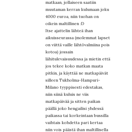
matkaan, jollaiseen saatiin
muutaman kerran kulumaan joku
4000 euroa, niin tuohan on
oikein maltillinen :D
Itse ajattelin lähteä ihan
aikuisseurassa (molemmat lapset
on viittä vaille lähtövalmiina pois
kotoa) jossain
lähitulevaisuudessa ja mietin että
jos tekee koko matkan maata
pitkin, ja käyttää ne matkapäivät
silleen Tukholma-Hampuri-
Milano tyyppisesti edestakas,
niin siinä kuluis ne viis
matkapäivää ja sitten paikan
päällä joko hengailisi yhdessä
paikassa tai korkeintaan bussilla
vaihtais kohdetta pari kertaa
niin vois päästä ihan maltillisella