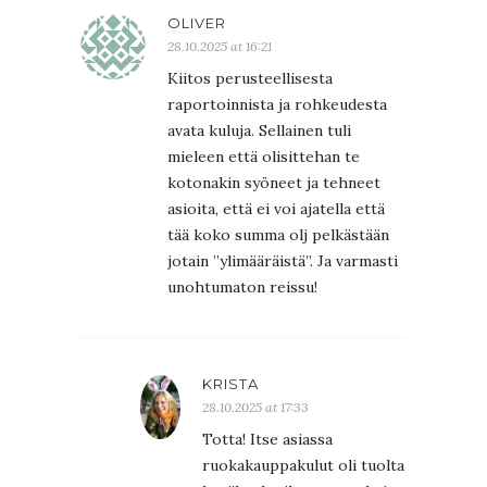
OLIVER
28.10.2025 at 16:21
Kiitos perusteellisesta
raportoinnista ja rohkeudesta
avata kuluja. Sellainen tuli
mieleen että olisittehan te
kotonakin syöneet ja tehneet
asioita, että ei voi ajatella että
tää koko summa olj pelkästään
jotain ”ylimääräistä”. Ja varmasti
unohtumaton reissu!
KRISTA
28.10.2025 at 17:33
Totta! Itse asiassa
ruokakauppakulut oli tuolta