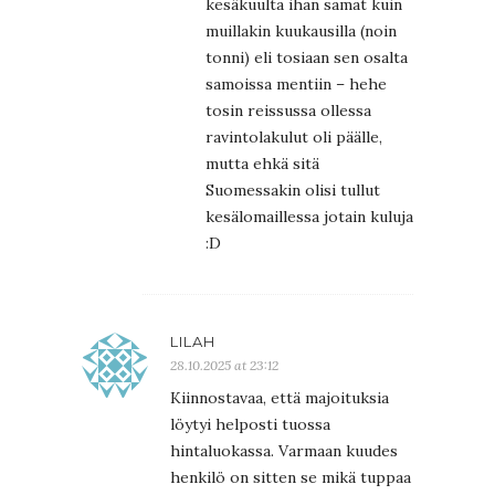
kesäkuulta ihan samat kuin
muillakin kuukausilla (noin
tonni) eli tosiaan sen osalta
samoissa mentiin – hehe
tosin reissussa ollessa
ravintolakulut oli päälle,
mutta ehkä sitä
Suomessakin olisi tullut
kesälomaillessa jotain kuluja
:D
LILAH
28.10.2025 at 23:12
Kiinnostavaa, että majoituksia
löytyi helposti tuossa
hintaluokassa. Varmaan kuudes
henkilö on sitten se mikä tuppaa