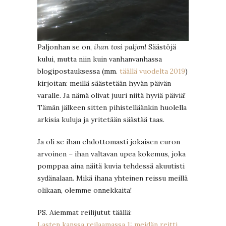
Paljonhan se on,
ihan
tosi paljon
! Säästöjä
kului, mutta niin kuin vanhanvanhassa
blogipostauksessa (mm.
täällä vuodelta 2019
)
kirjoitan: meillä säästetään hyvän päivän
varalle. Ja nämä olivat juuri niitä hyviä päiviä!
Tämän jälkeen sitten pihistelläänkin huolella
arkisia kuluja ja yritetään säästää taas.
Ja oli se ihan ehdottomasti jokaisen euron
arvoinen – ihan valtavan upea kokemus, joka
pomppaa aina näitä kuvia tehdessä akuutisti
sydänalaan. Mikä ihana yhteinen reissu meillä
olikaan, olemme onnekkaita!
PS. Aiemmat reilijutut täällä:
Lasten kanssa reilaamassa 1: meidän reitti