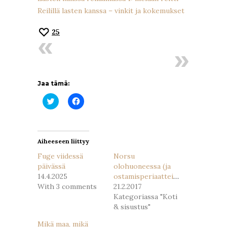
Reilillä lasten kanssa – vinkit ja kokemukset
25
Jaa tämä:
Jaa
Jaa
Twitterissä(Avautuu
Facebookissa(Avautuu
uudessa
uudessa
ikkunassa)
ikkunassa)
Aiheeseen liittyy
Fuge viidessä
Norsu
päivässä
olohuoneessa (ja
14.4.2025
ostamisperiaatteista)
With 3 comments
21.2.2017
Kategoriassa "Koti
& sisustus"
Mikä maa, mikä