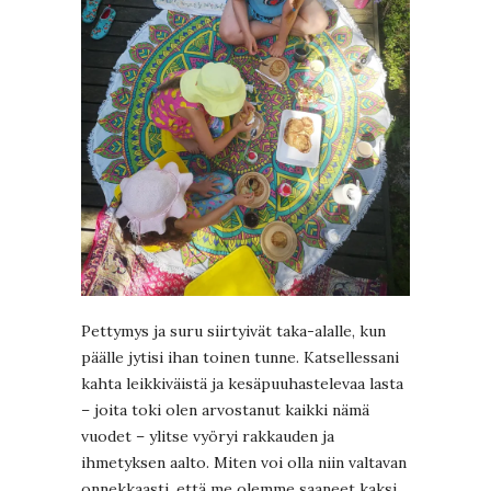
Pettymys ja suru siirtyivät taka-alalle, kun
päälle jytisi ihan toinen tunne. Katsellessani
kahta leikkiväistä ja kesäpuuhastelevaa lasta
– joita toki olen arvostanut kaikki nämä
vuodet – ylitse vyöryi rakkauden ja
ihmetyksen aalto. Miten voi olla niin valtavan
onnekkaasti, että me olemme saaneet kaksi