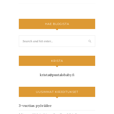
HAE BLOGISTA
KRISTA
krista@puutalobaby.fi
UUSIMMAT KIRJOITUKSET
3-vuotias pyöräilee