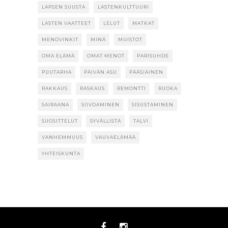
LAPSEN SUUSTA
LASTENKULTTUURI
LASTEN VAATTEET
LELUT
MATKAT
MENOVINKIT
MINÄ
MUISTOT
OMA ELÄMÄ
OMAT MENOT
PARISUHDE
PUUTARHA
PÄIVÄN ASU
PÄÄSIÄINEN
RAKKAUS
RASKAUS
REMONTTI
RUOKA
SAIRAANA
SIIVOAMINEN
SISUSTAMINEN
SUOSITTELUT
SYVÄLLISTÄ
TALVI
VANHEMMUUS
VAUVAELÄMÄÄ
YHTEISKUNTA