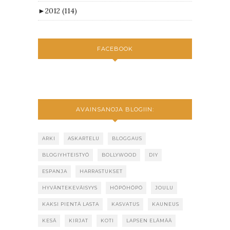
►
2012
(114)
FACEBOOK
AVAINSANOJA BLOGIIN:
ARKI
ASKARTELU
BLOGGAUS
BLOGIYHTEISTYÖ
BOLLYWOOD
DIY
ESPANJA
HARRASTUKSET
HYVÄNTEKEVÄISYYS
HÖPÖHÖPÖ
JOULU
KAKSI PIENTÄ LASTA
KASVATUS
KAUNEUS
KESÄ
KIRJAT
KOTI
LAPSEN ELÄMÄÄ