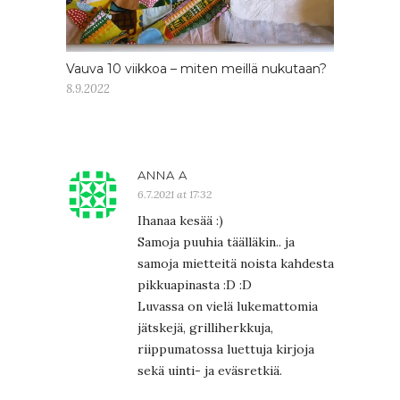
Vauva 10 viikkoa – miten meillä nukutaan?
8.9.2022
ANNA A
6.7.2021 at 17:32
Ihanaa kesää :)
Samoja puuhia täälläkin.. ja
samoja mietteitä noista kahdesta
pikkuapinasta :D :D
Luvassa on vielä lukemattomia
jätskejä, grilliherkkuja,
riippumatossa luettuja kirjoja
sekä uinti- ja eväsretkiä.