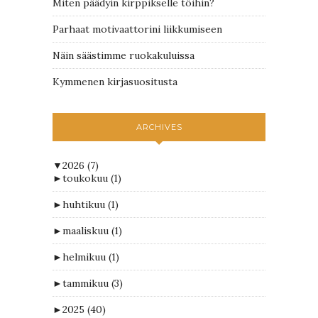
Miten päädyin kirppikselle töihin?
Parhaat motivaattorini liikkumiseen
Näin säästimme ruokakuluissa
Kymmenen kirjasuositusta
ARCHIVES
▼
2026
(7)
►
toukokuu
(1)
►
huhtikuu
(1)
►
maaliskuu
(1)
►
helmikuu
(1)
►
tammikuu
(3)
►
2025
(40)