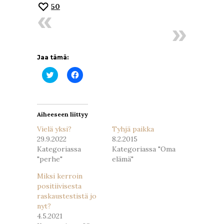
50
Jaa tämä:
Jaa
Jaa
Twitterissä(Avautuu
Facebookissa(Avautuu
uudessa
uudessa
ikkunassa)
ikkunassa)
Aiheeseen liittyy
Vielä yksi?
Tyhjä paikka
29.9.2022
8.2.2015
Kategoriassa
Kategoriassa "Oma
"perhe"
elämä"
Miksi kerroin
positiivisesta
raskaustestistä jo
nyt?
4.5.2021