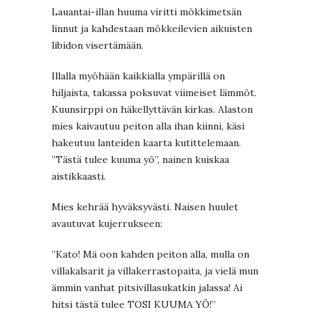
Lauantai-illan huuma viritti mökkimetsän
linnut ja kahdestaan mökkeilevien aikuisten
libidon visertämään.
Illalla myöhään kaikkialla ympärillä on
hiljaista, takassa poksuvat viimeiset lämmöt.
Kuunsirppi on häkellyttävän kirkas. Alaston
mies kaivautuu peiton alla ihan kiinni, käsi
hakeutuu lanteiden kaarta kutittelemaan.
”Tästä tulee kuuma yö”, nainen kuiskaa
aistikkaasti.
Mies kehrää hyväksyvästi. Naisen huulet
avautuvat kujerrukseen:
”Kato! Mä oon kahden peiton alla, mulla on
villakalsarit ja villakerrastopaita, ja vielä mun
ämmin vanhat pitsivillasukatkin jalassa! Ai
hitsi tästä tulee TOSI KUUMA YÖ!”