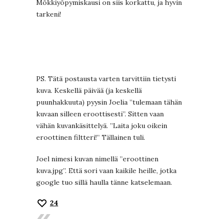
Mökkiyöpymiskausi on siis korkattu, ja hyvin
tarkeni!
PS. Tätä postausta varten tarvittiin tietysti
kuva. Keskellä päivää (ja keskellä
puunhakkuuta) pyysin Joelia ”tulemaan tähän
kuvaan silleen eroottisesti”. Sitten vaan
vähän kuvankäsittelyä. ”Laita joku oikein
eroottinen filtteri!” Tällainen tuli.
Joel nimesi kuvan nimellä ”eroottinen
kuva.jpg”. Että sori vaan kaikile heille, jotka
google tuo sillä haulla tänne katselemaan.
24