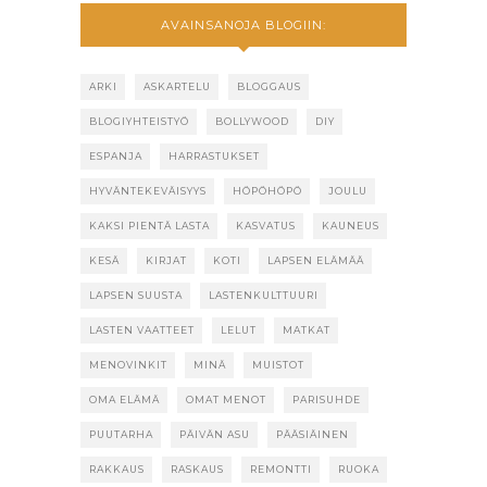
AVAINSANOJA BLOGIIN:
ARKI
ASKARTELU
BLOGGAUS
BLOGIYHTEISTYÖ
BOLLYWOOD
DIY
ESPANJA
HARRASTUKSET
HYVÄNTEKEVÄISYYS
HÖPÖHÖPÖ
JOULU
KAKSI PIENTÄ LASTA
KASVATUS
KAUNEUS
KESÄ
KIRJAT
KOTI
LAPSEN ELÄMÄÄ
LAPSEN SUUSTA
LASTENKULTTUURI
LASTEN VAATTEET
LELUT
MATKAT
MENOVINKIT
MINÄ
MUISTOT
OMA ELÄMÄ
OMAT MENOT
PARISUHDE
PUUTARHA
PÄIVÄN ASU
PÄÄSIÄINEN
RAKKAUS
RASKAUS
REMONTTI
RUOKA