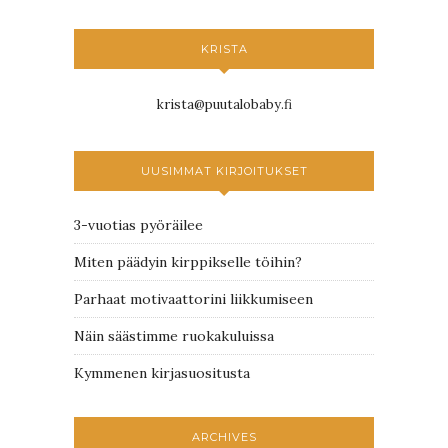
KRISTA
krista@puutalobaby.fi
UUSIMMAT KIRJOITUKSET
3-vuotias pyöräilee
Miten päädyin kirppikselle töihin?
Parhaat motivaattorini liikkumiseen
Näin säästimme ruokakuluissa
Kymmenen kirjasuositusta
ARCHIVES