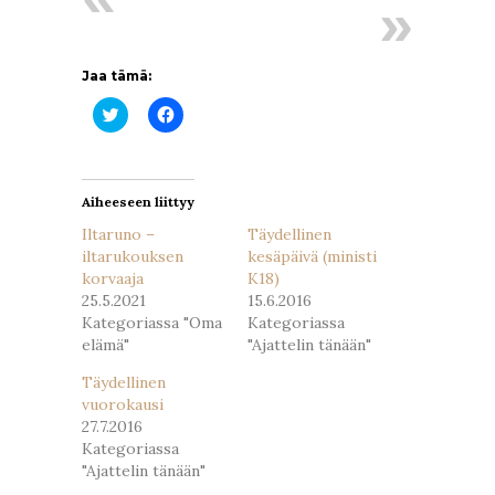
Jaa tämä:
Jaa
Jaa
Twitterissä(Avautuu
Facebookissa(Avautuu
uudessa
uudessa
ikkunassa)
ikkunassa)
Aiheeseen liittyy
Iltaruno –
Täydellinen
iltarukouksen
kesäpäivä (ministi
korvaaja
K18)
25.5.2021
15.6.2016
Kategoriassa "Oma
Kategoriassa
elämä"
"Ajattelin tänään"
Täydellinen
vuorokausi
27.7.2016
Kategoriassa
"Ajattelin tänään"