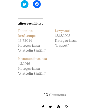
Jaa
Jaa
Twitterissä(Avautuu
Facebookissa(Avautuu
uudessa
uudessa
ikkunassa)
ikkunassa)
Aiheeseen liittyy
Puutalon
Levyraati
kesätempo
12.12.2022
16.7.2014
Kategoriassa
Kategoriassa
"Lapset"
"Ajattelin tänään"
Kommunikaatiota
1.3.2016
Kategoriassa
"Ajattelin tänään"
10
Comments