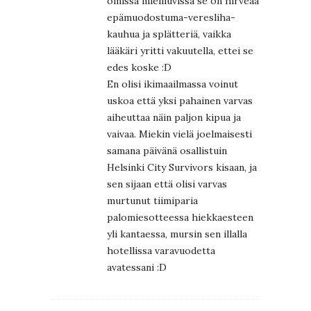
omissa mieliluvissa se on hirveää
epämuodostuma-veresliha-
kauhua ja splätteriä, vaikka
lääkäri yritti vakuutella, ettei se
edes koske :D
En olisi ikimaailmassa voinut
uskoa että yksi pahainen varvas
aiheuttaa näin paljon kipua ja
vaivaa. Miekin vielä joelmaisesti
samana päivänä osallistuin
Helsinki City Survivors kisaan, ja
sen sijaan että olisi varvas
murtunut tiimiparia
palomiesotteessa hiekkaesteen
yli kantaessa, mursin sen illalla
hotellissa varavuodetta
avatessani :D