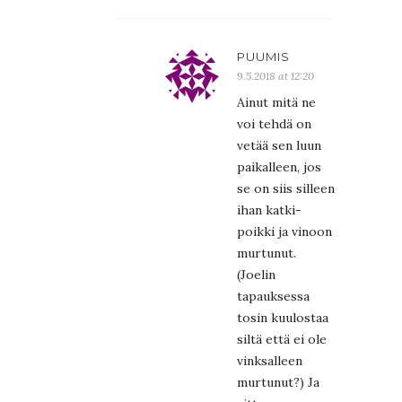
PUUMIS
9.5.2018 at 12:20
Ainut mitä ne
voi tehdä on
vetää sen luun
paikalleen, jos
se on siis silleen
ihan katki-
poikki ja vinoon
murtunut.
(Joelin
tapauksessa
tosin kuulostaa
siltä että ei ole
vinksalleen
murtunut?) Ja