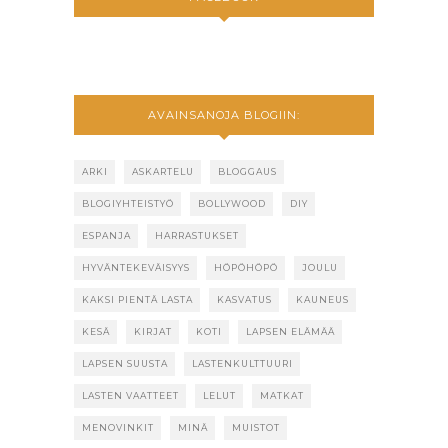
AVAINSANOJA BLOGIIN:
ARKI
ASKARTELU
BLOGGAUS
BLOGIYHTEISTYÖ
BOLLYWOOD
DIY
ESPANJA
HARRASTUKSET
HYVÄNTEKEVÄISYYS
HÖPÖHÖPÖ
JOULU
KAKSI PIENTÄ LASTA
KASVATUS
KAUNEUS
KESÄ
KIRJAT
KOTI
LAPSEN ELÄMÄÄ
LAPSEN SUUSTA
LASTENKULTTUURI
LASTEN VAATTEET
LELUT
MATKAT
MENOVINKIT
MINÄ
MUISTOT