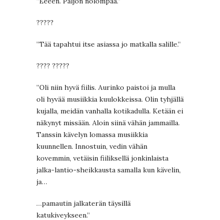
”Eeeen. Paljon nolompaa.”
?????
”Tää tapahtui itse asiassa jo matkalla salille.”
???? ?????
”Oli niin hyvä fiilis. Aurinko paistoi ja mulla
oli hyvää musiikkia kuulokkeissa. Olin tyhjällä
kujalla, meidän vanhalla kotikadulla. Ketään ei
näkynyt missään. Aloin siinä vähän jammailla.
Tanssin kävelyn lomassa musiikkia
kuunnellen. Innostuin, vedin vähän
kovemmin, vetäisin fiiliksellä jonkinlaista
jalka-lantio-sheikkausta samalla kun kävelin,
ja…
…pamautin jalkaterän täysillä
katukiveykseen.”