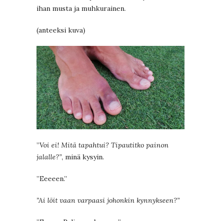
ihan musta ja muhkurainen.
(anteeksi kuva)
”
Voi ei! Mitä tapahtui? Tipautitko painon
jalalle?”
, minä kysyin.
”Eeeeen.”
”Ai löit vaan varpaasi johonkin kynnykseen?”