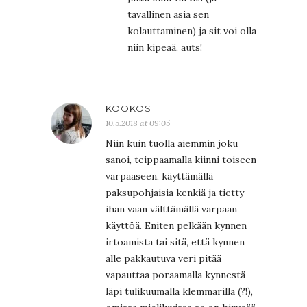
tavallinen asia sen
kolauttaminen) ja sit voi olla
niin kipeaä, auts!
KOOKOS
10.5.2018 at 09:05
Niin kuin tuolla aiemmin joku
sanoi, teippaamalla kiinni toiseen
varpaaseen, käyttämällä
paksupohjaisia kenkiä ja tietty
ihan vaan välttämällä varpaan
käyttöä. Eniten pelkään kynnen
irtoamista tai sitä, että kynnen
alle pakkautuva veri pitää
vapauttaa poraamalla kynnestä
läpi tulikuumalla klemmarilla (?!),