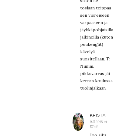
sitten ne
tosiaan teippaa
sen viereiseen
varpaaseen ja
jäykkäpohjaisilla
jalkineilla (kuten
puukengät)
kävelyä
suositellaan. T:
Nimim.
pikkuvarvas jäi
kerran koulussa
tuolinjalkaan.
KRISTA
9.5.2018 at
12:48
Joo aika