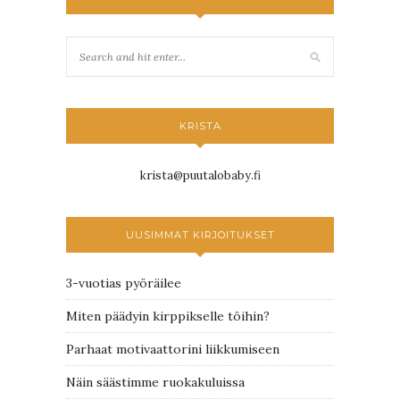
KRISTA
krista@puutalobaby.fi
UUSIMMAT KIRJOITUKSET
3-vuotias pyöräilee
Miten päädyin kirppikselle töihin?
Parhaat motivaattorini liikkumiseen
Näin säästimme ruokakuluissa