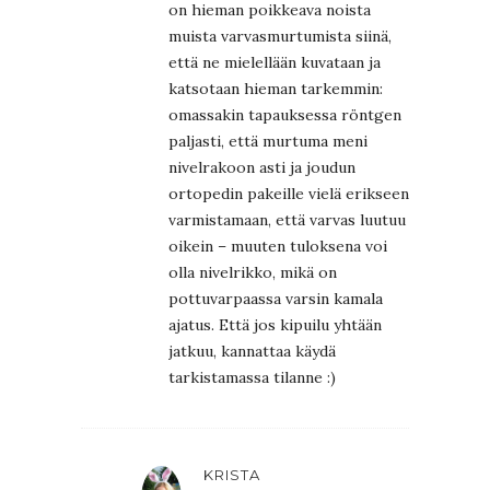
on hieman poikkeava noista
muista varvasmurtumista siinä,
että ne mielellään kuvataan ja
katsotaan hieman tarkemmin:
omassakin tapauksessa röntgen
paljasti, että murtuma meni
nivelrakoon asti ja joudun
ortopedin pakeille vielä erikseen
varmistamaan, että varvas luutuu
oikein – muuten tuloksena voi
olla nivelrikko, mikä on
pottuvarpaassa varsin kamala
ajatus. Että jos kipuilu yhtään
jatkuu, kannattaa käydä
tarkistamassa tilanne :)
KRISTA