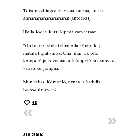
Toisen vahingoille ei saa nauraa, mutta….
ahhahahahahahahaha! (anteeksi)
Illalla Joel uikutti kipeää varvastaan.
”On huono yhdistelmä olla kömpelö ja
matala kipukynnys. Olisi ihan ok olla
kömpelö ja kovanaama. Kömpelö ja nynny on
vähän kurjempaa.”
Mun rakas. Kömpelö, nynny ja kadulla
tanssahteleva <3
49
Jaa tämä: