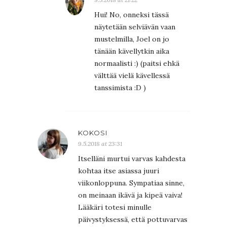
Hui! No, onneksi tässä
näytetään selviävän vaan
mustelmilla, Joel on jo
tänään kävellytkin aika
normaalisti :) (paitsi ehkä
välttää vielä kävellessä
tanssimista :D )
KOKOSI
9.5.2018 at 23:31
Itselläni murtui varvas kahdesta
kohtaa itse asiassa juuri
viikonloppuna. Sympatiaa sinne,
on meinaan ikävä ja kipeä vaiva!
Lääkäri totesi minulle
päivystyksessä, että pottuvarvas