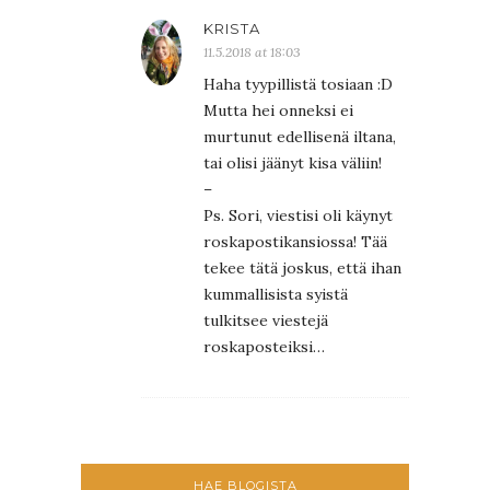
KRISTA
11.5.2018 at 18:03
Haha tyypillistä tosiaan :D
Mutta hei onneksi ei
murtunut edellisenä iltana,
tai olisi jäänyt kisa väliin!
–
Ps. Sori, viestisi oli käynyt
roskapostikansiossa! Tää
tekee tätä joskus, että ihan
kummallisista syistä
tulkitsee viestejä
roskaposteiksi…
HAE BLOGISTA