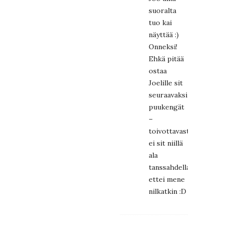
suoralta
tuo kai
näyttää :)
Onneksi!
Ehkä pitää
ostaa
Joelille sit
seuraavaksi
puukengät
–
toivottavasti
ei sit niillä
ala
tanssahdella,
ettei mene
nilkatkin :D