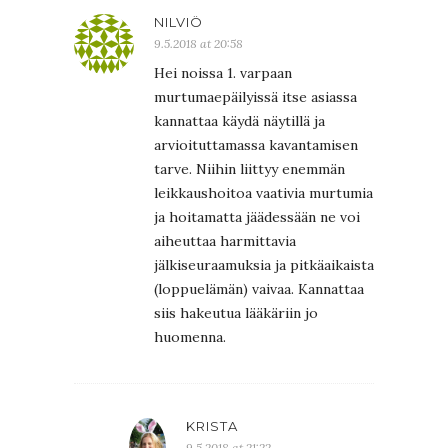
NILVIÖ
9.5.2018 at 20:58
Hei noissa 1. varpaan
murtumaepäilyissä itse asiassa
kannattaa käydä näytillä ja
arvioituttamassa kavantamisen
tarve. Niihin liittyy enemmän
leikkaushoitoa vaativia murtumia
ja hoitamatta jäädessään ne voi
aiheuttaa harmittavia
jälkiseuraamuksia ja pitkäaikaista
(loppuelämän) vaivaa. Kannattaa
siis hakeutua lääkäriin jo
huomenna.
KRISTA
9.5.2018 at 21:22