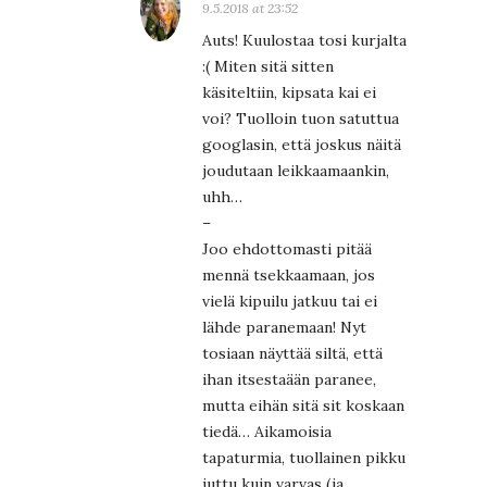
9.5.2018 at 23:52
Auts! Kuulostaa tosi kurjalta
:( Miten sitä sitten
käsiteltiin, kipsata kai ei
voi? Tuolloin tuon satuttua
googlasin, että joskus näitä
joudutaan leikkaamaankin,
uhh…
–
Joo ehdottomasti pitää
mennä tsekkaamaan, jos
vielä kipuilu jatkuu tai ei
lähde paranemaan! Nyt
tosiaan näyttää siltä, että
ihan itsestaään paranee,
mutta eihän sitä sit koskaan
tiedä… Aikamoisia
tapaturmia, tuollainen pikku
juttu kuin varvas (ja