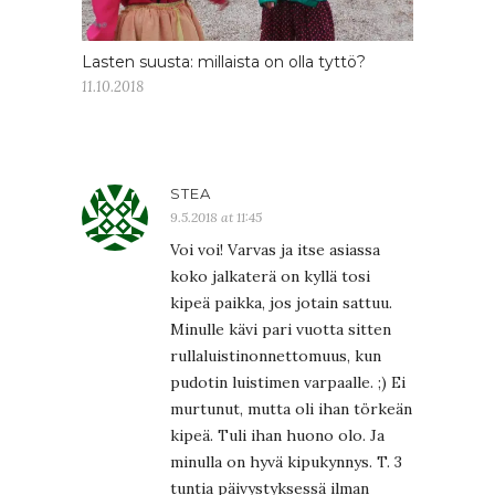
Lasten suusta: millaista on olla tyttö?
11.10.2018
STEA
9.5.2018 at 11:45
Voi voi! Varvas ja itse asiassa
koko jalkaterä on kyllä tosi
kipeä paikka, jos jotain sattuu.
Minulle kävi pari vuotta sitten
rullaluistinonnettomuus, kun
pudotin luistimen varpaalle. ;) Ei
murtunut, mutta oli ihan törkeän
kipeä. Tuli ihan huono olo. Ja
minulla on hyvä kipukynnys. T. 3
tuntia päivystyksessä ilman