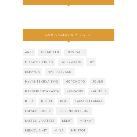
AVAINSANOJA BLOGIIN:
ARKI
ASKARTELU
BLOGGAUS
BLOGIYHTEISTYÖ
BOLLYWOOD
DIY
ESPANJA
HARRASTUKSET
HYVÄNTEKEVÄISYYS
HÖPÖHÖPÖ
JOULU
KAKSI PIENTÄ LASTA
KASVATUS
KAUNEUS
KESÄ
KIRJAT
KOTI
LAPSEN ELÄMÄÄ
LAPSEN SUUSTA
LASTENKULTTUURI
LASTEN VAATTEET
LELUT
MATKAT
MENOVINKIT
MINÄ
MUISTOT