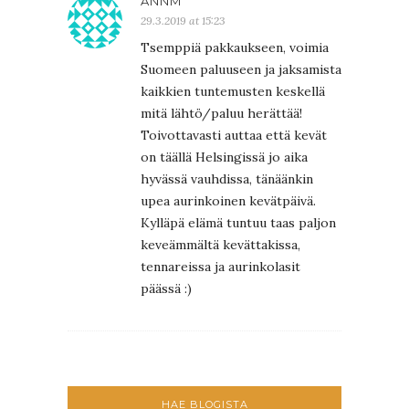
ANNM
29.3.2019 at 15:23
Tsemppiä pakkaukseen, voimia
Suomeen paluuseen ja jaksamista
kaikkien tuntemusten keskellä
mitä lähtö/paluu herättää!
Toivottavasti auttaa että kevät
on täällä Helsingissä jo aika
hyvässä vauhdissa, tänäänkin
upea aurinkoinen kevätpäivä.
Kylläpä elämä tuntuu taas paljon
keveämmältä kevättakissa,
tennareissa ja aurinkolasit
päässä :)
HAE BLOGISTA