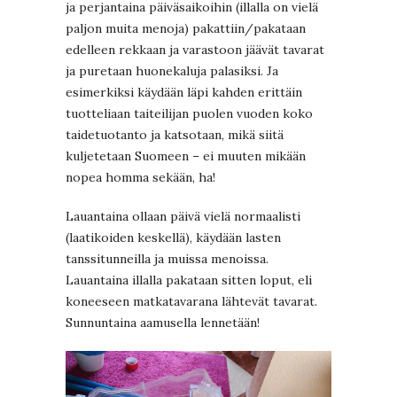
ja perjantaina päiväsaikoihin (illalla on vielä
paljon muita menoja) pakattiin/pakataan
edelleen rekkaan ja varastoon jäävät tavarat
ja puretaan huonekaluja palasiksi. Ja
esimerkiksi käydään läpi kahden erittäin
tuotteliaan taiteilijan puolen vuoden koko
taidetuotanto ja katsotaan, mikä siitä
kuljetetaan Suomeen – ei muuten mikään
nopea homma sekään, ha!
Lauantaina ollaan päivä vielä normaalisti
(laatikoiden keskellä), käydään lasten
tanssitunneilla ja muissa menoissa.
Lauantaina illalla pakataan sitten loput, eli
koneeseen matkatavarana lähtevät tavarat.
Sunnuntaina aamusella lennetään!