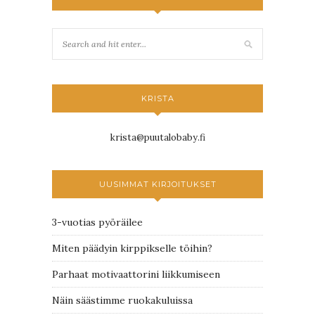
KRISTA
krista@puutalobaby.fi
UUSIMMAT KIRJOITUKSET
3-vuotias pyöräilee
Miten päädyin kirppikselle töihin?
Parhaat motivaattorini liikkumiseen
Näin säästimme ruokakuluissa