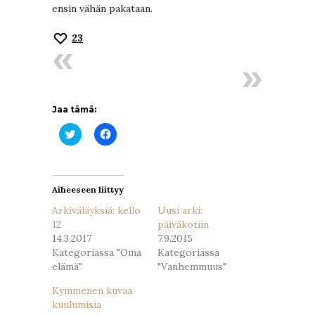
ensin vähän pakataan.
23
Jaa tämä:
Jaa
Jaa
Twitterissä(Avautuu
Facebookissa(Avautuu
uudessa
uudessa
ikkunassa)
ikkunassa)
Aiheeseen liittyy
Arkiväläyksiä: kello
Uusi arki:
12
päiväkotiin
14.3.2017
7.9.2015
Kategoriassa "Oma
Kategoriassa
elämä"
"Vanhemmuus"
Kymmenen kuvaa
kuulumisia