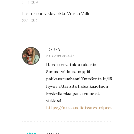
15.3.2019
Lastenmusiikkivinkki: Ville ja Valle
22.1.2014
TOREY
29.3.2019 at 13:57
Heeei tervetuloa takaisin
Suomeen! Ja tsemppiä
pakkausrumbaan! Ymmärrän kyllä
hyvin, ettei sitä halua kaaoksen
keskellä elää paria viimeistä
viikkoa!
https://naissanelioissa.wordpress.com