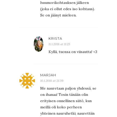
huumorikohtauksen jälkeen
(joka ei ollut edes iso kohtaus).
Se on jäänyt mieleen.
KRISTA
11.1.2018 at 11:25
Kyllä, tuossa on viisautta! <3
MARJAH
10.1.2018 at 21:39
Me nauretaan paljon yhdessä, se
on ihanaa! Tosin tänään olin
erityisen onnellinen siitö, kun
meillä oli koko perheen
yhteinen nauruhetki; naurettiin