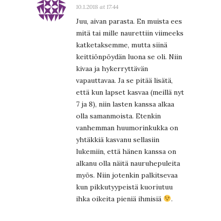
10.1.2018 at 17:44
Juu, aivan parasta. En muista ees
mitä tai mille naurettiin viimeeks
katketaksemme, mutta siinä
keittiönpöydän luona se oli. Niin
kivaa ja hykerryttävän
vapauttavaa. Ja se pitää lisätä,
että kun lapset kasvaa (meillä nyt
7 ja 8), niin lasten kanssa alkaa
olla samanmoista. Etenkin
vanhemman huumorinkukka on
yhtäkkiä kasvanu sellasiin
lukemiin, että hänen kanssa on
alkanu olla näitä nauruhepuleita
myös. Niin jotenkin palkitsevaa
kun pikkutyypeistä kuoriutuu
ihka oikeita pieniä ihmisiä
.