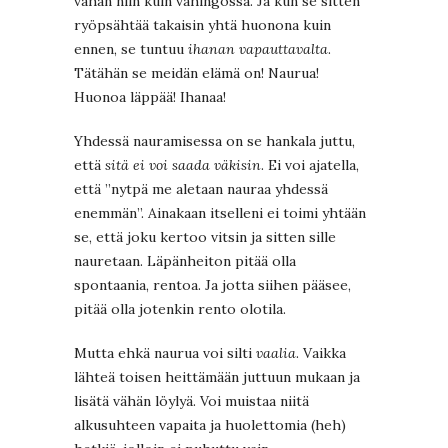
vähän niin kuin vahingossa. Ja kun se sitten
ryöpsähtää takaisin yhtä huonona kuin
ennen, se tuntuu
ihanan vapauttavalta
.
Tätähän se meidän elämä on! Naurua!
Huonoa läppää! Ihanaa!
Yhdessä nauramisessa on se hankala juttu,
että
sitä ei voi saada väkisin
. Ei voi ajatella,
että ”nytpä me aletaan nauraa yhdessä
enemmän”. Ainakaan itselleni ei toimi yhtään
se, että joku kertoo vitsin ja sitten sille
nauretaan. Läpänheiton pitää olla
spontaania, rentoa. Ja jotta siihen pääsee,
pitää olla jotenkin rento olotila.
Mutta ehkä naurua voi silti
vaalia
. Vaikka
lähteä toisen heittämään juttuun mukaan ja
lisätä vähän löylyä. Voi muistaa niitä
alkusuhteen vapaita ja huolettomia (heh)