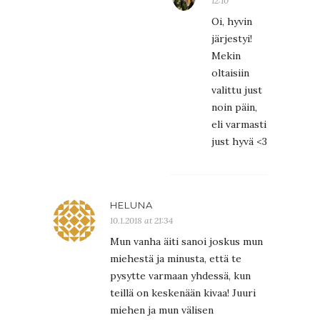
12:10
Oi, hyvin
järjestyi!
Mekin
oltaisiin
valittu just
noin päin,
eli varmasti
just hyvä <3
HELUNA
10.1.2018 at 21:34
Mun vanha äiti sanoi joskus mun
miehestä ja minusta, että te
pysytte varmaan yhdessä, kun
teillä on keskenään kivaa! Juuri
miehen ja mun välisen