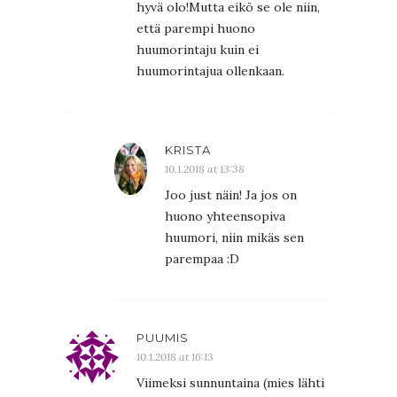
hyvä olo!Mutta eikö se ole niin,
että parempi huono
huumorintaju kuin ei
huumorintajua ollenkaan.
KRISTA
10.1.2018 at 13:38
Joo just näin! Ja jos on
huono yhteensopiva
huumori, niin mikäs sen
parempaa :D
PUUMIS
10.1.2018 at 16:13
Viimeksi sunnuntaina (mies lähti