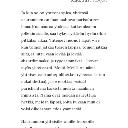
Kuva: Sissi Vuorjoki
Ja kun se on yhteensopiva, yhdessä
nauraminen on ihan mahtava parisuhteen
liima. Kun nauraa yhdessä katketakseen
jollekin asialle, saa hykerryttävän hyvän olon
pitkäksi aikaa. Yhteiset huonot läpät – se
kun toinen jatkaa toisen läppää, toinen jatkaa
siitä, ja juttu vaan leviää ja leviää
absurdimmaksi ja typerämmäksi – luovat
myös
yhteisyyttä.
Meitä. Meillä on nämä
yhteiset naurunhepulihetket (yleensä lasten
nukahdettua), ja se erottaa
meidät
pariskuntana kaikista muista maailman
ihmisistä. Nämä ovat meidän naurettuja
hetkiä, meidän läppiä, joita kukaan muu ei
voisi oikeastaan edes ymmärtää.
Nauraminen yhteisille omille huonoille