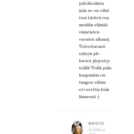
päiväkodista
(siis se on ollut
tosi tärkeä osa
meidän elämää
viimeisten
vuosien aikana).
Toivottavasti
syksyn pk-
kuviot järjestyy
teillä! Teillä päin
kaupunkia on
tungos vähän
eri sorttia kuin
lännessä :)
KRISTA
11.1.2018 at