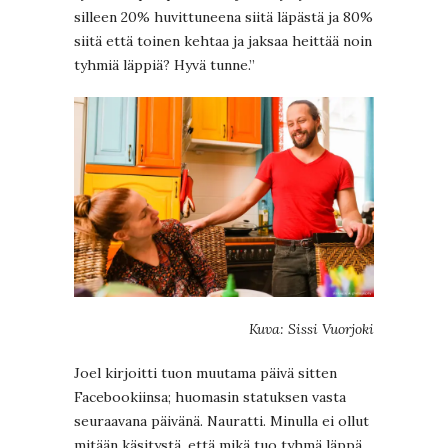
silleen 20% huvittuneena siitä läpästä ja 80%
siitä että toinen kehtaa ja jaksaa heittää noin
tyhmiä läppiä? Hyvä tunne.”
Kuva: Sissi Vuorjoki
Joel kirjoitti tuon muutama päivä sitten
Facebookiinsa; huomasin statuksen vasta
seuraavana päivänä. Nauratti. Minulla ei ollut
mitään käsitystä, että mikä tuo tyhmä läppä