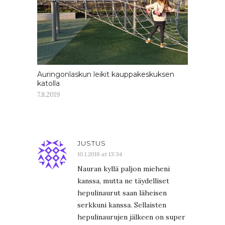
Auringonlaskun leikit kauppakeskuksen
katolla
7.8.2019
JUSTUS
10.1.2018 at 13:34
Nauran kyllä paljon mieheni
kanssa, mutta ne täydelliset
hepulinaurut saan läheisen
serkkuni kanssa. Sellaisten
hepulinaurujen jälkeen on super