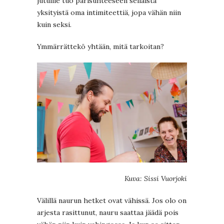
jutuille tuo parisuhteeseen sellaista
yksityistä oma intimiteettiä, jopa vähän niin
kuin seksi.
Ymmärrättekö yhtään, mitä tarkoitan?
Kuva: Sissi Vuorjoki
Välillä naurun hetket ovat vähissä. Jos olo on
arjesta rasittunut, nauru saattaa jäädä pois