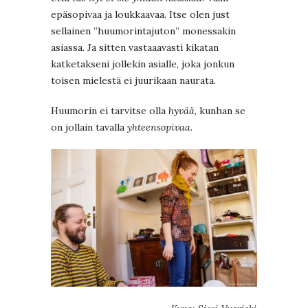
epäsopivaa ja loukkaavaa. Itse olen just
sellainen ”huumorintajuton” monessakin
asiassa. Ja sitten vastaaavasti kikatan
katketakseni jollekin asialle, joka jonkun
toisen mielestä ei juurikaan naurata.
Huumorin ei tarvitse olla
hyvää
, kunhan se
on jollain tavalla
yhteensopivaa
.