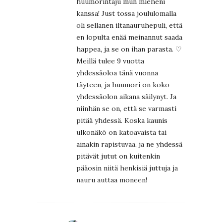
huumorintaju mun mieheni
kanssa! Just tossa joululomalla
oli sellanen iltanauruhepuli, että
en lopulta enää meinannut saada
happea, ja se on ihan parasta. ♡
Meillä tulee 9 vuotta
yhdessäoloa tänä vuonna
täyteen, ja huumori on koko
yhdessäolon aikana säilynyt. Ja
niinhän se on, että se varmasti
pitää yhdessä. Koska kaunis
ulkonäkö on katoavaista tai
ainakin rapistuvaa, ja ne yhdessä
pitävät jutut on kuitenkin
pääosin niitä henkisiä juttuja ja
nauru auttaa moneen!