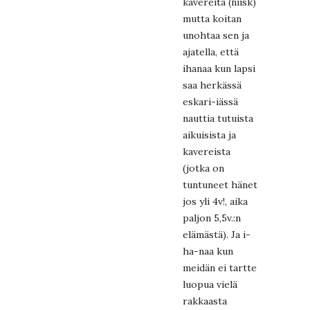
kavereita (niisk)
mutta koitan
unohtaa sen ja
ajatella, että
ihanaa kun lapsi
saa herkässä
eskari-iässä
nauttia tutuista
aikuisista ja
kavereista
(jotka on
tuntuneet hänet
jos yli 4v!, aika
paljon 5,5v.:n
elämästä). Ja i-
ha-naa kun
meidän ei tartte
luopua vielä
rakkaasta