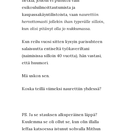
hetkiä, jolloin ei puhuttu vain
esikouluilmoittautumista ja
kaupassakäyntilistoista, vaan
naurettiin
hervottomasti jollekin ihan typerälle silloin,
kun olisi pitänyt olla jo nukkumassa
.
Kun reilu vuosi sitten kysyin parisuhteen
salaisuutta entiseltä työkaveriltani
(naimisissa silloin 40 vuotta), hän vastasi,
että huumori.
Mä uskon sen.
Koska teillä viimeksi naurettiin yhdessä?
PS. Ja se stauksen alkuperäinen läppä?
Kuulemma se oli ollut se, kun olin illalla
leffaa katsoessa istunut sohvalla Mithun