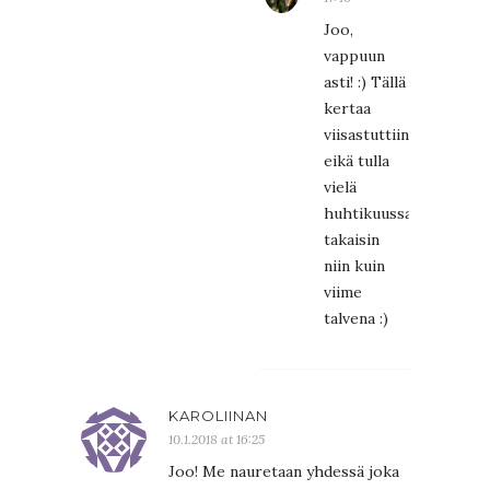
Joo,
vappuun
asti! :) Tällä
kertaa
viisastuttiin
eikä tulla
vielä
huhtikuussa
takaisin
niin kuin
viime
talvena :)
KAROLIINAN
10.1.2018 at 16:25
Joo! Me nauretaan yhdessä joka