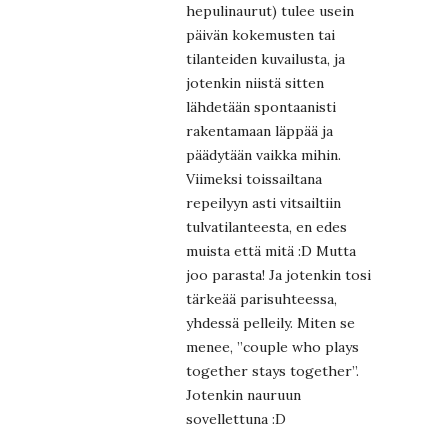
hepulinaurut) tulee usein
päivän kokemusten tai
tilanteiden kuvailusta, ja
jotenkin niistä sitten
lähdetään spontaanisti
rakentamaan läppää ja
päädytään vaikka mihin.
Viimeksi toissailtana
repeilyyn asti vitsailtiin
tulvatilanteesta, en edes
muista että mitä :D Mutta
joo parasta! Ja jotenkin tosi
tärkeää parisuhteessa,
yhdessä pelleily. Miten se
menee, ”couple who plays
together stays together”.
Jotenkin nauruun
sovellettuna :D