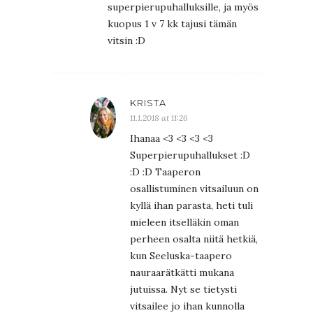
superpierupuhalluksille, ja myös
kuopus 1 v 7 kk tajusi tämän
vitsin :D
KRISTA
11.1.2018 at 11:26
Ihanaa <3 <3 <3 <3
Superpierupuhallukset :D
:D :D Taaperon
osallistuminen vitsailuun on
kyllä ihan parasta, heti tuli
mieleen itselläkin oman
perheen osalta niitä hetkiä,
kun Seeluska-taapero
nauraarätkätti mukana
jutuissa. Nyt se tietysti
vitsailee jo ihan kunnolla