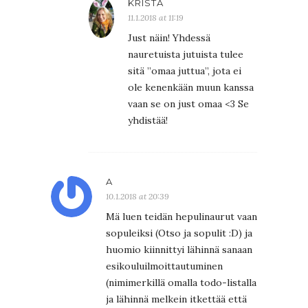
KRISTA
11.1.2018 at 11:19
Just näin! Yhdessä
nauretuista jutuista tulee
sitä ”omaa juttua”, jota ei
ole kenenkään muun kanssa
vaan se on just omaa <3 Se
yhdistää!
A
10.1.2018 at 20:39
Mä luen teidän hepulinaurut vaan
sopuleiksi (Otso ja sopulit :D) ja
huomio kiinnittyi lähinnä sanaan
esikouluilmoittautuminen
(nimimerkillä omalla todo-listalla
ja lähinnä melkein itkettää että