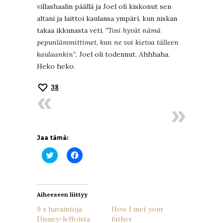
villashaalin päällä ja Joel oli kiskonut sen
altani ja laittoi kaulansa ympäri, kun niskan
takaa ikkunasta veti.
”Tosi hyvät nämä
pepunlämmittimet, kun ne voi kietoa tälleen
kaulaankin”
, Joel oli todennut. Ahhhaha.
Heko heko.
38
Jaa tämä:
Jaa
Jaa
Twitterissä(Avautuu
Facebookissa(Avautuu
uudessa
uudessa
ikkunassa)
ikkunassa)
Aiheeseen liittyy
9 x havaintoja
How I met your
Disney-leffoista
father