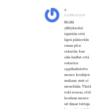
A
11.1.2018 at 12:05
Meillä
yllätykseksi
tajuttiin että
lapsi pääseekin
oman pk:n
eskariin, kun
olin luullut että
eskarien
oppilaaksiotto
menee koulujen
mukaan, mut ei
menekään. Tästä
toki seuraa, että
kouluun menee
sit ilman tuttuja