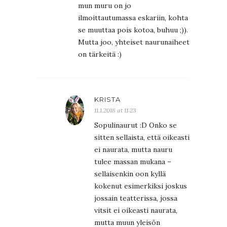
mun muru on jo
ilmoittautumassa eskariin, kohta
se muuttaa pois kotoa, buhuu ;)).
Mutta joo, yhteiset naurunaiheet
on tärkeitä :)
KRISTA
11.1.2018 at 11:23
Sopulinaurut :D Onko se
sitten sellaista, että oikeasti
ei naurata, mutta nauru
tulee massan mukana –
sellaisenkin oon kyllä
kokenut esimerkiksi joskus
jossain teatterissa, jossa
vitsit ei oikeasti naurata,
mutta muun yleisön