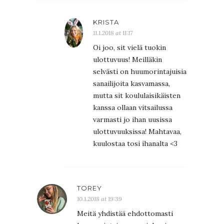
KRISTA
11.1.2018 at 11:17
Oi joo, sit vielä tuokin
ulottuvuus! Meilläkin
selvästi on huumorintajuisia
sanailijoita kasvamassa,
mutta sit koululaisikäisten
kanssa ollaan vitsailussa
varmasti jo ihan uusissa
ulottuvuuksissa! Mahtavaa,
kuulostaa tosi ihanalta <3
TOREY
10.1.2018 at 19:39
Meitä yhdistää ehdottomasti