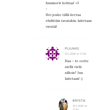
huumorit kohtaa! <3
-
Hei josko tällä kertaa
ehdittäis tavatakin, laitetaan
viestiä!
PUUMIS
10.1.2018 at 17:26
Haa – te ootte
siellä vielä
silloin? Juu
laitetaan! :)
KRISTA
10.1.2018 at
17:40