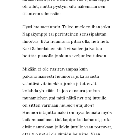
oli ollut, mutta pystyin silti näkemään sen
tilanteen silmissäni.
Hyvä huumorintaju.
Tulee mieleen ihan joku
Napakymppi tai perinteinen senssipalstan
ilmoitus. Että huumoria pitää olla, heh heh.
Kari Salmelainen siinä vitsailee ja Kaitsu
heittää pianolla jonkun säveljuoksutuksen.
Mikään ei ole rasittavampaa kuin
pakonomaisesti huumoria joka asiasta
vääntävä vitsiniekka, jonka jutut eivät
kolahda yh-tään. Ja jos ei naura jonkun
munamiehen (tai mitä näitä nyt on) jutuille,
on sitten varmaan
huumorintajuton
?
Huumorintajuttomaksi on hyvä leimata myös
kaikenmaailman tiukkapipokukkahatut, jotka
eivät naurakaan jollekin jutulle vaan toteavat,
että
tuo nyt ei ole yhtään hauskaa
. Vaan