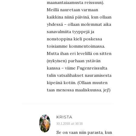
maanantaiaamusta reissuun).
Meillä nauretaan varmaan
kaikkina niinä päivinä, kun ollaan
yhdessä – ollaan molemmat aika
sanavalmiita tyyppejä ja
nonstoppina kieli poskessa
toisiamme kommentoimassa.
Mutta ihan eri levelillä on sitten
(nykyisen) parhaan ystävän
kanssa – viime Fugenreissulta
tulin vatsalihakset nauramisesta
kipeänä kotiin. (Ollaan muuten
taas menossa maaliskuussa, jej!)
KRISTA
10.1.2018 at 16:18
Se on vaan niin parasta, kun