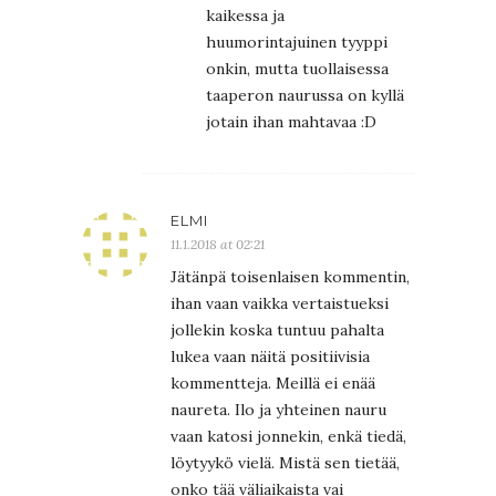
kaikessa ja
huumorintajuinen tyyppi
onkin, mutta tuollaisessa
taaperon naurussa on kyllä
jotain ihan mahtavaa :D
ELMI
11.1.2018 at 02:21
Jätänpä toisenlaisen kommentin,
ihan vaan vaikka vertaistueksi
jollekin koska tuntuu pahalta
lukea vaan näitä positiivisia
kommentteja. Meillä ei enää
naureta. Ilo ja yhteinen nauru
vaan katosi jonnekin, enkä tiedä,
löytyykö vielä. Mistä sen tietää,
onko tää väliaikaista vai