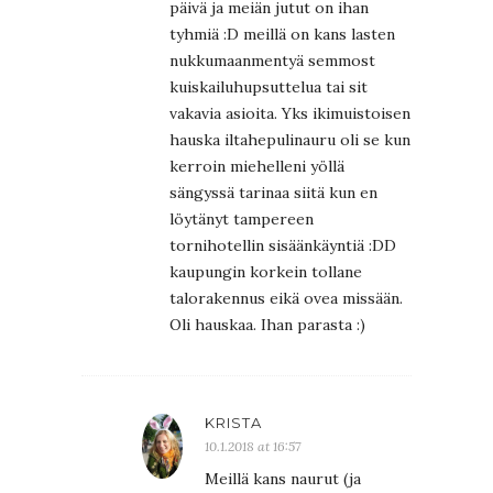
päivä ja meiän jutut on ihan
tyhmiä :D meillä on kans lasten
nukkumaanmentyä semmost
kuiskailuhupsuttelua tai sit
vakavia asioita. Yks ikimuistoisen
hauska iltahepulinauru oli se kun
kerroin miehelleni yöllä
sängyssä tarinaa siitä kun en
löytänyt tampereen
tornihotellin sisäänkäyntiä :DD
kaupungin korkein tollane
talorakennus eikä ovea missään.
Oli hauskaa. Ihan parasta :)
KRISTA
10.1.2018 at 16:57
Meillä kans naurut (ja