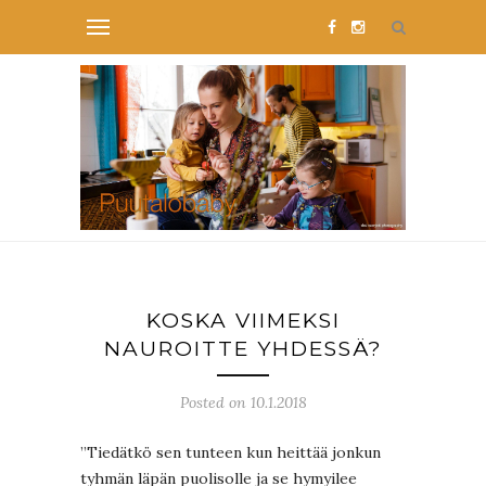
KOSKA VIIMEKSI
NAUROITTE YHDESSÄ?
Posted on 10.1.2018
”Tiedätkö sen tunteen kun heittää jonkun
tyhmän läpän puolisolle ja se hymyilee