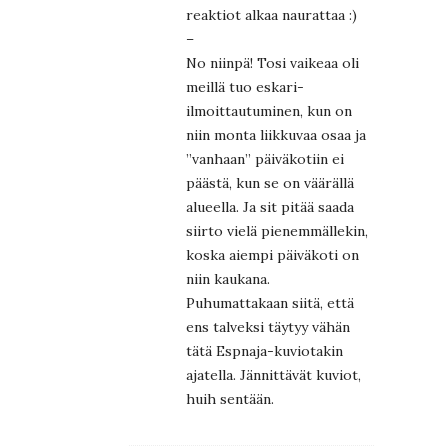
reaktiot alkaa naurattaa :)
–
No niinpä! Tosi vaikeaa oli
meillä tuo eskari-
ilmoittautuminen, kun on
niin monta liikkuvaa osaa ja
”vanhaan” päiväkotiin ei
päästä, kun se on väärällä
alueella. Ja sit pitää saada
siirto vielä pienemmällekin,
koska aiempi päiväkoti on
niin kaukana.
Puhumattakaan siitä, että
ens talveksi täytyy vähän
tätä Espnaja-kuviotakin
ajatella. Jännittävät kuviot,
huih sentään.