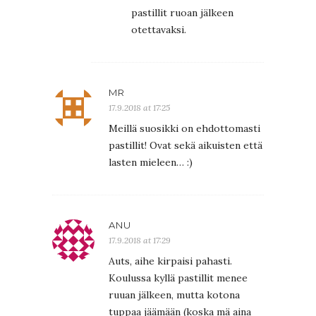
pastillit ruoan jälkeen
otettavaksi.
MR
17.9.2018 at 17:25
Meillä suosikki on ehdottomasti
pastillit! Ovat sekä aikuisten että
lasten mieleen… :)
ANU
17.9.2018 at 17:29
Auts, aihe kirpaisi pahasti.
Koulussa kyllä pastillit menee
ruuan jälkeen, mutta kotona
tuppaa jäämään (koska mä aina