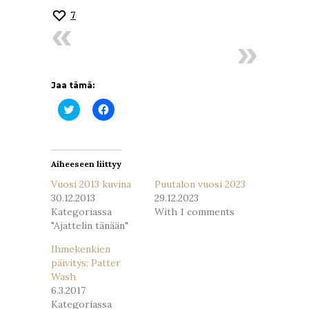
7
Jaa tämä:
Jaa
Jaa
Twitterissä(Avautuu
Facebookissa(Avautuu
uudessa
uudessa
ikkunassa)
ikkunassa)
Aiheeseen liittyy
Vuosi 2013 kuvina
Puutalon vuosi 2023
30.12.2013
29.12.2023
Kategoriassa
With 1 comments
"Ajattelin tänään"
Ihmekenkien
päivitys: Patter
Wash
6.3.2017
Kategoriassa