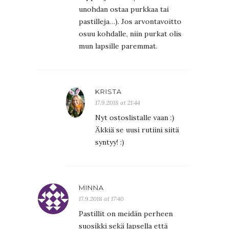
unohdan ostaa purkkaa tai
pastilleja…). Jos arvontavoitto
osuu kohdalle, niin purkat olis
mun lapsille paremmat.
KRISTA
17.9.2018 at 21:44
Nyt ostoslistalle vaan :)
Äkkiä se uusi rutiini siitä
syntyy! :)
MINNA
17.9.2018 at 17:40
Pastillit on meidän perheen
suosikki sekä lapsella että