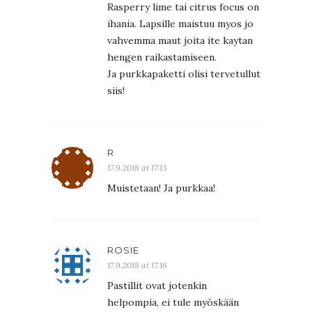
Rasperry lime tai citrus focus on
ihania. Lapsille maistuu myos jo
vahvemma maut joita ite kaytan
hengen raikastamiseen.
Ja purkkapaketti olisi tervetullut
siis!
R
17.9.2018 at 17:13
Muistetaan! Ja purkkaa!
ROSIE
17.9.2018 at 17:16
Pastillit ovat jotenkin
helpompia, ei tule myöskään