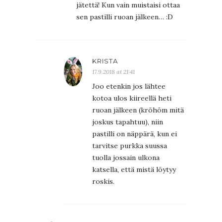
jätettä! Kun vain muistaisi ottaa
sen pastilli ruoan jälkeen… :D
KRISTA
17.9.2018 at 21:41
Joo etenkin jos lähtee
kotoa ulos kiireellä heti
ruoan jälkeen (kröhöm mitä
joskus tapahtuu), niin
pastilli on näppärä, kun ei
tarvitse purkka suussa
tuolla jossain ulkona
katsella, että mistä löytyy
roskis.