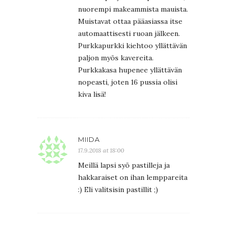
nuorempi makeammista mauista.
Muistavat ottaa pääasiassa itse
automaattisesti ruoan jälkeen.
Purkkapurkki kiehtoo yllättävän
paljon myös kavereita.
Purkkakasa hupenee yllättävän
nopeasti, joten 16 pussia olisi
kiva lisä!
MIIDA
17.9.2018 at 18:00
Meillä lapsi syö pastilleja ja
hakkaraiset on ihan lemppareita
:) Eli valitsisin pastillit ;)