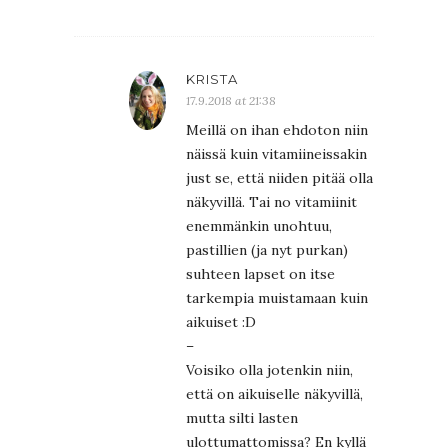
KRISTA
17.9.2018 at 21:38
Meillä on ihan ehdoton niin
näissä kuin vitamiineissakin
just se, että niiden pitää olla
näkyvillä. Tai no vitamiinit
enemmänkin unohtuu,
pastillien (ja nyt purkan)
suhteen lapset on itse
tarkempia muistamaan kuin
aikuiset :D
–
Voisiko olla jotenkin niin,
että on aikuiselle näkyvillä,
mutta silti lasten
ulottumattomissa? En kyllä