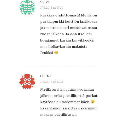
SUVI
17.9.2018 at 17:20
Purkkaa ehdottomasti! Meillä on
purkkapurkki keittiön laatikossa
ja omatoimisesti muistavat ottaa
ruoan jälkeen. Ja oon itselleni
bongannut karkin korvikkeeksi
mm. Polka-karkin makuista
Jenkkiä
LEENU
17.9.2018 at 17:22
Meillä on ihan rutiini ruokailun
jälkeen, sekä pastillit että purkat
käytössä eli molemmat kävis
Eskarilainen sai ottaa eskariinkin
mukaan pastillirasian.