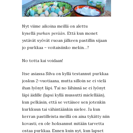
Nyt viime aikoina meillä on alettu
kysellä
purkan perään
. Että kun monet
ystävät syövät ruoan jälkeen pastillin sijaan
jo purkkaa – voitaisiinko mekin…?
No totta kai voidaan!
Itse asiassa Silva on kyllä testannut purkkaa
joskus 2-vuotiaana, mutta silloin se ei vielä
ihan lyönyt läpi. Tai no lähinnä se ei lyönyt
läpi äidille (lapsi kyllä mussutti mielellään),
kun pelkäsin, että se vetäisee sen jotenkin
kurkkuun tai vähintäänkin nielee. Ja kun
kerran pastilleista meillä on aina tykätty niin
kovasti, en ole hoksannut mitään tarvetta
ostaa purkkaa. Ennen kuin nyt, kun lapset