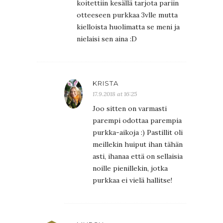
koitettiin kesällä tarjota pariin
otteeseen purkkaa 3vlle mutta
kielloista huolimatta se meni ja
nielaisi sen aina :D
KRISTA
17.9.2018 at 16:25
Joo sitten on varmasti
parempi odottaa parempia
purkka-aikoja :) Pastillit oli
meillekin huiput ihan tähän
asti, ihanaa että on sellaisia
noille pienillekin, jotka
purkkaa ei vielä hallitse!