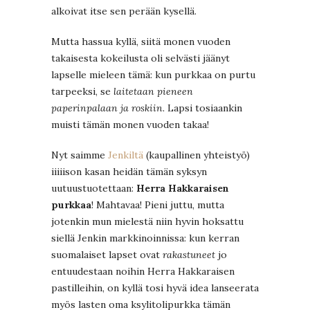
alkoivat itse sen perään kysellä.
Mutta hassua kyllä, siitä monen vuoden
takaisesta kokeilusta oli selvästi jäänyt
lapselle mieleen tämä: kun purkkaa on purtu
tarpeeksi, se
laitetaan pieneen
paperinpalaan ja roskiin.
Lapsi tosiaankin
muisti tämän monen vuoden takaa!
Nyt saimme
Jenkiltä
(kaupallinen yhteistyö)
iiiiison kasan heidän tämän syksyn
uutuustuotettaan:
Herra Hakkaraisen
purkkaa
! Mahtavaa! Pieni juttu, mutta
jotenkin mun mielestä niin hyvin hoksattu
siellä Jenkin markkinoinnissa: kun kerran
suomalaiset lapset ovat
rakastuneet
jo
entuudestaan noihin Herra Hakkaraisen
pastilleihin, on kyllä tosi hyvä idea lanseerata
myös lasten oma ksylitolipurkka tämän