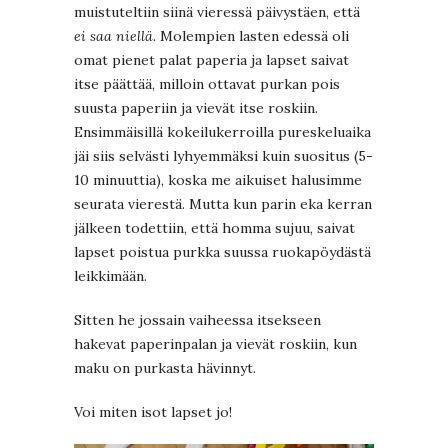
muistuteltiin siinä vieressä päivystäen, että
ei saa niellä.
Molempien lasten edessä oli
omat pienet palat paperia ja lapset saivat
itse päättää, milloin ottavat purkan pois
suusta paperiin ja vievät itse roskiin.
Ensimmäisillä kokeilukerroilla pureskeluaika
jäi siis selvästi lyhyemmäksi kuin suositus (5-
10 minuuttia), koska me aikuiset halusimme
seurata vierestä. Mutta kun parin eka kerran
jälkeen todettiin, että homma sujuu, saivat
lapset poistua purkka suussa ruokapöydästä
leikkimään.
Sitten he jossain vaiheessa itsekseen
hakevat paperinpalan ja vievät roskiin, kun
maku on purkasta hävinnyt.
Voi miten isot lapset jo!