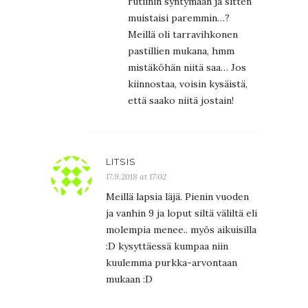
rutiinin syntymään ja sitten
muistaisi paremmin…?
Meillä oli tarravihkonen
pastillien mukana, hmm
mistäköhän niitä saa… Jos
kiinnostaa, voisin kysäistä,
että saako niitä jostain!
LITSIS
17.9.2018 at 17:02
Meillä lapsia läjä. Pienin vuoden
ja vanhin 9 ja loput siltä väliltä eli
molempia menee.. myös aikuisilla
:D kysyttäessä kumpaa niin
kuulemma purkka-arvontaan
mukaan :D