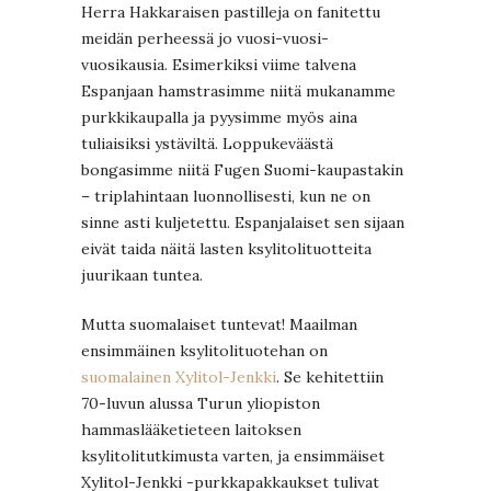
Herra Hakkaraisen pastilleja on fanitettu
meidän perheessä jo vuosi-vuosi-
vuosikausia. Esimerkiksi viime talvena
Espanjaan hamstrasimme niitä mukanamme
purkkikaupalla ja pyysimme myös aina
tuliaisiksi ystäviltä. Loppukeväästä
bongasimme niitä Fugen Suomi-kaupastakin
– triplahintaan luonnollisesti, kun ne on
sinne asti kuljetettu. Espanjalaiset sen sijaan
eivät taida näitä lasten ksylitolituotteita
juurikaan tuntea.
Mutta suomalaiset tuntevat! Maailman
ensimmäinen ksylitolituotehan on
suomalainen Xylitol-Jenkki
. Se kehitettiin
70-luvun alussa Turun yliopiston
hammaslääketieteen laitoksen
ksylitolitutkimusta varten, ja ensimmäiset
Xylitol-Jenkki -purkkapakkaukset tulivat