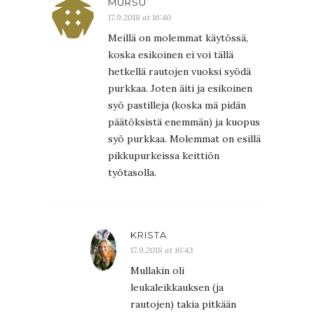
MURSU
17.9.2018 at 16:40
Meillä on molemmat käytössä,
koska esikoinen ei voi tällä
hetkellä rautojen vuoksi syödä
purkkaa. Joten äiti ja esikoinen
syö pastilleja (koska mä pidän
päätöksistä enemmän) ja kuopus
syö purkkaa. Molemmat on esillä
pikkupurkeissa keittiön
työtasolla.
KRISTA
17.9.2018 at 16:43
Mullakin oli
leukaleikkauksen (ja
rautojen) takia pitkään