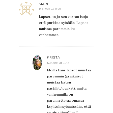
MARI
17.9.2018 at 18:01
Lapset on jo sen verran isoja,
että purkkaa syödään. Lapset
muistaa paremmin ku
vanhemmat.
KRISTA
17.9.2018 at 21:46
Meillä kans lapset muistaa
paremmin (ja aikuiset
muistaa lasten
pastillit/purkat), mutta
vanhemmilla on
parannettavaa omassa
ksylitolinsyönnissään, että
se ois säännöllistä!