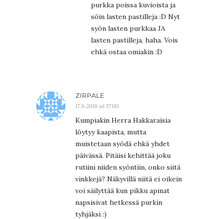
purkka poissa kuvioista ja
söin lasten pastilleja :D Nyt
syön lasten purkkaa JA
lasten pastilleja, haha. Vois
ehkä ostaa omiakin :D
ZIRPALE
17.9.2018 at 17:00
Kumpiakin Herra Hakkaraisia
löytyy kaapista, mutta
muistetaan syödä ehkä yhdet
päivässä. Pitäisi kehittää joku
rutiini niiden syöntiin, onko siitä
vinkkejä? Näkyvillä niitä ei oikein
voi säilyttää kun pikku apinat
napsisivat hetkessä purkin
tyhjäksi :)