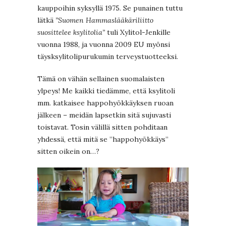
kauppoihin syksyllä 1975. Se punainen tuttu
lätkä
”Suomen Hammaslääkäriliitto
suosittelee ksylitolia”
tuli Xylitol-Jenkille
vuonna 1988, ja vuonna 2009 EU myönsi
täysksylitolipurukumin terveystuotteeksi.
Tämä on vähän sellainen suomalaisten
ylpeys! Me kaikki tiedämme, että ksylitoli
mm. katkaisee happohyökkäyksen ruoan
jälkeen – meidän lapsetkin sitä sujuvasti
toistavat. Tosin välillä sitten pohditaan
yhdessä, että mitä se ”happohyökkäys”
sitten oikein on…?