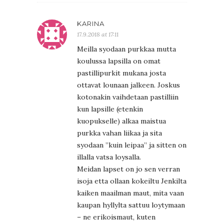
KARINA
17.9.2018 at 17:11
Meilla syodaan purkkaa mutta
koulussa lapsilla on omat
pastillipurkit mukana josta
ottavat lounaan jalkeen. Joskus
kotonakin vaihdetaan pastilliin
kun lapsille (etenkin
kuopukselle) alkaa maistua
purkka vahan liikaa ja sita
syodaan ”kuin leipaa” ja sitten on
illalla vatsa loysalla.
Meidan lapset on jo sen verran
isoja etta ollaan kokeiltu Jenkilta
kaiken maailman maut, mita vaan
kaupan hyllylta sattuu loytymaan
– ne erikoismaut, kuten