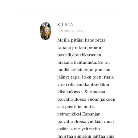
KRISTA
17.9.2018 at 21:43
Meillä pitäisi kans pitää
tapana jonkun pienen
pastilli/purkkarasian
mukana kantamista. Se on
meillä sellainen uupumaan
jäänyt tapa. Joku pieni rasia
voisi olla vaikka itselläkin
käsilaukussa. Suomessa
päivähoidossa ruoan jälkeen
saa pastillin, mutta
esimerkiksi Espanjan-
päivähoidossa viedään omat
eväät ja me yritettiin
muistaa sinnekin laittaa aina