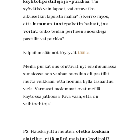
ksylitolipastilleja ja -purkkaa
. Tai
syövätkö vain lapset, vai ottavatko
aikuisetkin lapsista mallia? :) Kerro myös,
että
kumman tuotepaketin haluat, jos
voitat
: onko teidän perheen suosikkeja
pastillit vai purkka?
Kilpailun säännöt löytyvät
täältä
.
Meillä purkat siis ohittivat nyt ensihuumassa
suosiossa sen vanhan suosikin eli pastillit –
mutta veikkaan, että homma kyllä tasaantuu
vielä. Varmasti molemmat ovat meillä
käytössä jatkossa. Kiva vaan, että on
vaihtoehtoja!
PS. Hauska juttu muuten:
oletko koskaan
ajatellut, että miltä maistuu ksylitoli?