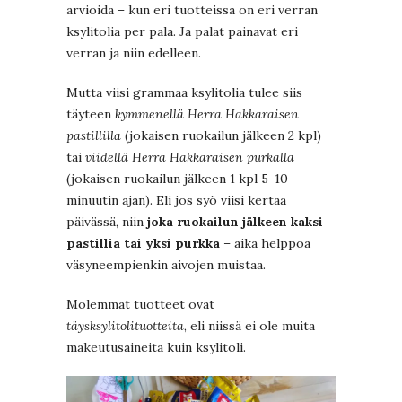
arvioida – kun eri tuotteissa on eri verran
ksylitolia per pala. Ja palat painavat eri
verran ja niin edelleen.
Mutta viisi grammaa ksylitolia tulee siis
täyteen
kymmenellä Herra Hakkaraisen
pastillilla
(jokaisen ruokailun jälkeen 2 kpl)
tai
viidellä Herra Hakkaraisen purkalla
(jokaisen ruokailun jälkeen 1 kpl 5-10
minuutin ajan). Eli jos syö viisi kertaa
päivässä, niin
joka ruokailun jälkeen kaksi
pastillia tai yksi purkka
– aika helppoa
väsyneempienkin aivojen muistaa.
Molemmat tuotteet ovat
täysksylitolituotteita
, eli niissä ei ole muita
makeutusaineita kuin ksylitoli.