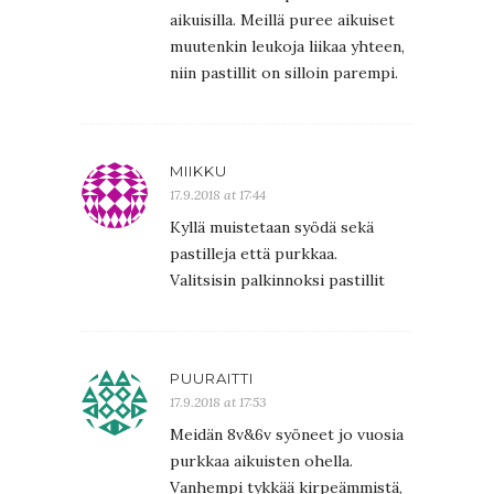
aikuisilla. Meillä puree aikuiset
muutenkin leukoja liikaa yhteen,
niin pastillit on silloin parempi.
MIIKKU
17.9.2018 at 17:44
Kyllä muistetaan syödä sekä
pastilleja että purkkaa.
Valitsisin palkinnoksi pastillit
PUURAITTI
17.9.2018 at 17:53
Meidän 8v&6v syöneet jo vuosia
purkkaa aikuisten ohella.
Vanhempi tykkää kirpeämmistä,