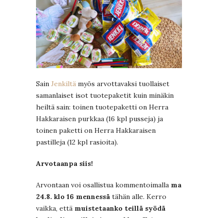
Sain
Jenkiltä
myös arvottavaksi tuollaiset
samanlaiset isot tuotepaketit kuin minäkin
heiltä sain: toinen tuotepaketti on Herra
Hakkaraisen purkkaa (16 kpl pusseja) ja
toinen paketti on Herra Hakkaraisen
pastilleja (12 kpl rasioita).
Arvotaanpa siis!
Arvontaan voi osallistua kommentoimalla
ma
24.8. klo 16 mennessä
tähän alle. Kerro
vaikka, että
muistetaanko teillä syödä