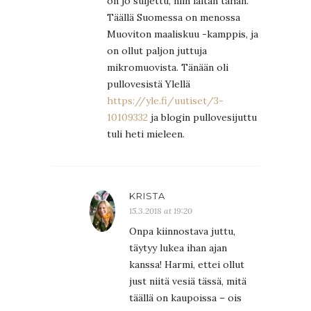
on jo suljettu, niin laitan tähän.
Täällä Suomessa on menossa
Muoviton maaliskuu -kamppis, ja
on ollut paljon juttuja
mikromuovista. Tänään oli
pullovesistä Ylellä
https://yle.fi/uutiset/3-
10109332
ja blogin pullovesijuttu
tuli heti mieleen.
KRISTA
15.3.2018 at 19:20
Onpa kiinnostava juttu,
täytyy lukea ihan ajan
kanssa! Harmi, ettei ollut
just niitä vesiä tässä, mitä
täällä on kaupoissa – ois