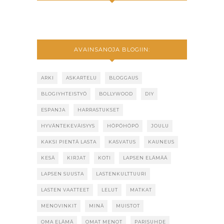
AVAINSANOJA BLOGIIN:
ARKI
ASKARTELU
BLOGGAUS
BLOGIYHTEISTYÖ
BOLLYWOOD
DIY
ESPANJA
HARRASTUKSET
HYVÄNTEKEVÄISYYS
HÖPÖHÖPÖ
JOULU
KAKSI PIENTÄ LASTA
KASVATUS
KAUNEUS
KESÄ
KIRJAT
KOTI
LAPSEN ELÄMÄÄ
LAPSEN SUUSTA
LASTENKULTTUURI
LASTEN VAATTEET
LELUT
MATKAT
MENOVINKIT
MINÄ
MUISTOT
OMA ELÄMÄ
OMAT MENOT
PARISUHDE