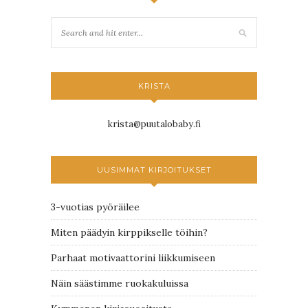
KRISTA
krista@puutalobaby.fi
UUSIMMAT KIRJOITUKSET
3-vuotias pyöräilee
Miten päädyin kirppikselle töihin?
Parhaat motivaattorini liikkumiseen
Näin säästimme ruokakuluissa