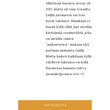
yllättävän huonon arvon, yli
200, mutta sit taas tosaalta
Lidlin juomavesi sai tosi
hyvät tulokset. Siinäkään ei
harmi kyllä ollut just meidän
käyttämää vesimerkkiä, joka
on meidän omien
”makutestien” mukaan sitä
parhaan makuista täällä.
Mutta kaiken kaikkiaan kyllä
edelleen: luksusta on kyllä
Suomessa hanasta tuleva
juomakelpoinen vesi <3
HAE BLOGISTA