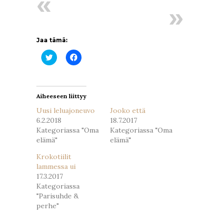
Jaa tämä:
Jaa
Jaa
Twitterissä(Avautuu
Facebookissa(Avautuu
uudessa
uudessa
ikkunassa)
ikkunassa)
Aiheeseen liittyy
Uusi leluajoneuvo
Jooko että
6.2.2018
18.7.2017
Kategoriassa "Oma
Kategoriassa "Oma
elämä"
elämä"
Krokotiilit
lammessa ui
17.3.2017
Kategoriassa
"Parisuhde &
perhe"