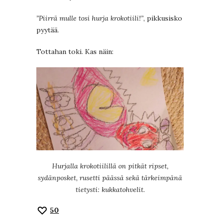
”Piirrä mulle tosi hurja krokotiili!”
, pikkusisko
pyytää.
Tottahan toki. Kas näin:
Hurjalla krokotiilillä on pitkät ripset,
sydänposket, rusetti päässä sekä tärkeimpänä
tietysti: kukkatohvelit.
50