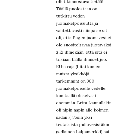
ollut kiinnostava tietää!
Täällä puolestaan on
tutkittu veden
juomakelpoisuutta ja
valitettavasti niinpä se sit
oli, että Fugen juomavesi ei
ole suositeltavaa juotavaksi
:( Ei ihmekään, että sitä ei
tosiaan täällä ihmiset juo.
EU:n raja (hitsi kun en
muista yksikköjä
tarkemmin) on 300
juomakelpoiselle vedelle,
kun täällä oli selväsi
enemmän. Brita-kannullakin
oli nipin napin alle kolmen
sadan :( Tosin yksi
testatuista pullovesistäkin
(sellainen halpamerkki) sai