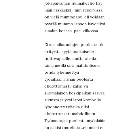
jokapäiväinen hulinakerho käy
liian raskaaksi), niin reservissä
on vielä mummoapu, eli voidaan
pyytää mummo lapsen kaveriksi
ainakin kerran-pari viikossa.
—
Ei siis aikataulujen puolesta ole
erityistä syytä osittaiselle
hoitovapaalle, mutta olisiko
tämä meillä silti mahdollisuus
tehdä lyhennettyä
työaikaa….rahan puolesta
ehdottomasti, kaksi yli
suomalaisen keskipalkan saavaa
aikuista ja yksi lapsi kombolla
lyhennetty työaika olisi
ehdottomasti mahdollinen.
Työnantajan puolesta myöskään
en näkisi ongelmia…eli miksi ei