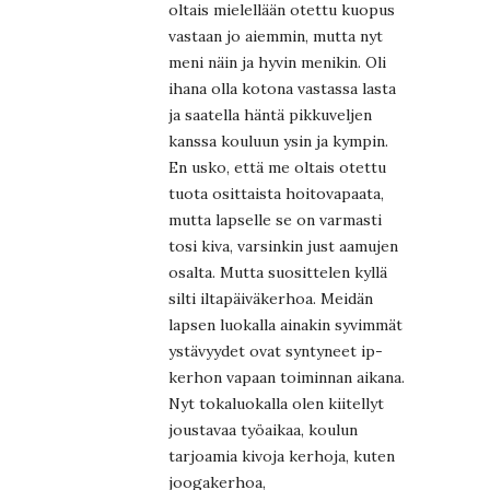
oltais mielellään otettu kuopus
vastaan jo aiemmin, mutta nyt
meni näin ja hyvin menikin. Oli
ihana olla kotona vastassa lasta
ja saatella häntä pikkuveljen
kanssa kouluun ysin ja kympin.
En usko, että me oltais otettu
tuota osittaista hoitovapaata,
mutta lapselle se on varmasti
tosi kiva, varsinkin just aamujen
osalta. Mutta suosittelen kyllä
silti iltapäiväkerhoa. Meidän
lapsen luokalla ainakin syvimmät
ystävyydet ovat syntyneet ip-
kerhon vapaan toiminnan aikana.
Nyt tokaluokalla olen kiitellyt
joustavaa työaikaa, koulun
tarjoamia kivoja kerhoja, kuten
joogakerhoa,