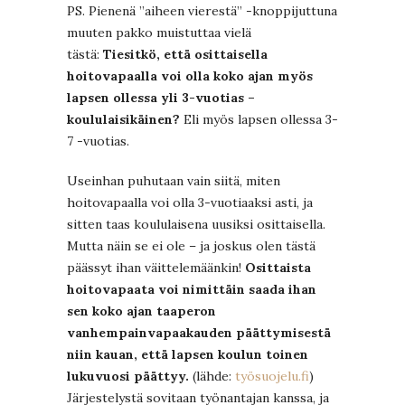
PS. Pienenä ”aiheen vierestä” -knoppijuttuna
muuten pakko muistuttaa vielä
tästä:
Tiesitkö, että osittaisella
hoitovapaalla voi olla koko ajan myös
lapsen ollessa yli 3-vuotias –
koululaisikäinen?
Eli myös lapsen ollessa 3-
7 -vuotias.
Useinhan puhutaan vain siitä, miten
hoitovapaalla voi olla 3-vuotiaaksi asti, ja
sitten taas koululaisena uusiksi osittaisella.
Mutta näin se ei ole – ja joskus olen tästä
päässyt ihan väittelemäänkin!
Osittaista
hoitovapaata voi nimittäin saada ihan
sen koko ajan taaperon
vanhempainvapaakauden päättymisestä
niin kauan, että lapsen koulun toinen
lukuvuosi päättyy.
(lähde:
työsuojelu.fi
)
Järjestelystä sovitaan työnantajan kanssa, ja