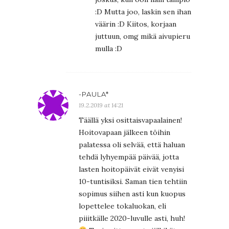
:D Mutta joo, laskin sen ihan
väärin :D Kiitos, korjaan
juttuun, omg mikä aivupieru
mulla :D
-PAULA*
19.2.2019 at 14:21
Täällä yksi osittaisvapaalainen!
Hoitovapaan jälkeen töihin
palatessa oli selvää, että haluan
tehdä lyhyempää päivää, jotta
lasten hoitopäivät eivät venyisi
10-tuntisiksi. Saman tien tehtiin
sopimus siihen asti kun kuopus
lopettelee tokaluokan, eli
piiitkälle 2020-luvulle asti, huh!