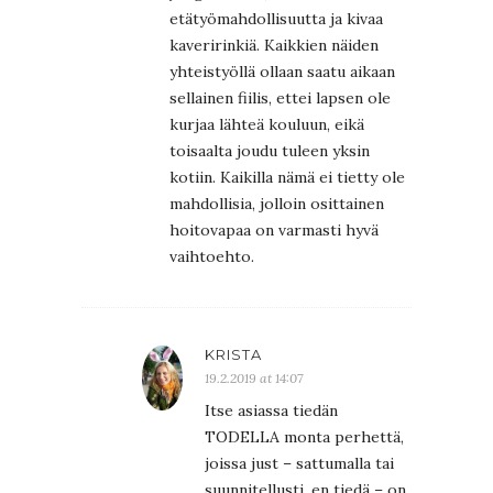
etätyömahdollisuutta ja kivaa
kaveririnkiä. Kaikkien näiden
yhteistyöllä ollaan saatu aikaan
sellainen fiilis, ettei lapsen ole
kurjaa lähteä kouluun, eikä
toisaalta joudu tuleen yksin
kotiin. Kaikilla nämä ei tietty ole
mahdollisia, jolloin osittainen
hoitovapaa on varmasti hyvä
vaihtoehto.
KRISTA
19.2.2019 at 14:07
Itse asiassa tiedän
TODELLA monta perhettä,
joissa just – sattumalla tai
suunnitellusti, en tiedä – on