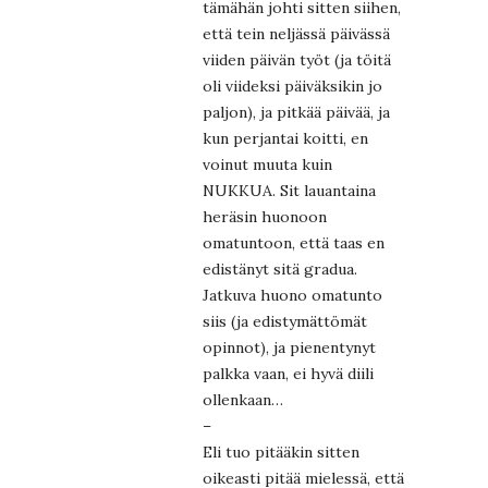
tämähän johti sitten siihen,
että tein neljässä päivässä
viiden päivän työt (ja töitä
oli viideksi päiväksikin jo
paljon), ja pitkää päivää, ja
kun perjantai koitti, en
voinut muuta kuin
NUKKUA. Sit lauantaina
heräsin huonoon
omatuntoon, että taas en
edistänyt sitä gradua.
Jatkuva huono omatunto
siis (ja edistymättömät
opinnot), ja pienentynyt
palkka vaan, ei hyvä diili
ollenkaan…
–
Eli tuo pitääkin sitten
oikeasti pitää mielessä, että