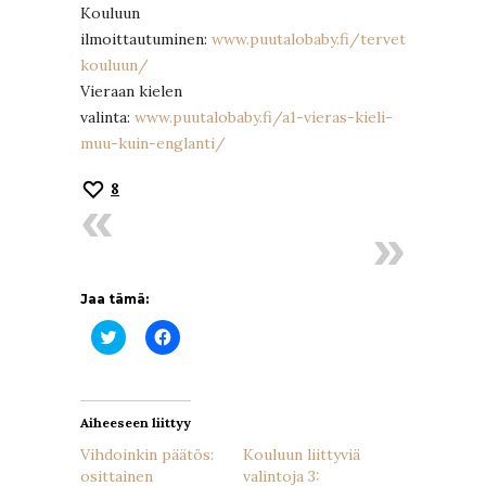
Kouluun
ilmoittautuminen:
www.puutalobaby.fi/tervetuloa-
kouluun/
Vieraan kielen
valinta:
www.puutalobaby.fi/a1-vieras-kieli-
muu-kuin-englanti/
8
Jaa tämä:
Jaa
Jaa
Twitterissä(Avautuu
Facebookissa(Avautuu
uudessa
uudessa
ikkunassa)
ikkunassa)
Aiheeseen liittyy
Vihdoinkin päätös:
Kouluun liittyviä
osittainen
valintoja 3: