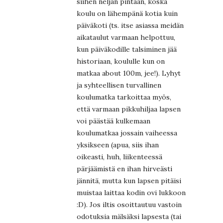
siihen neljän pintaan, koska
koulu on lähempänä kotia kuin
päiväkoti (ts. itse asiassa meidän
aikataulut varmaan helpottuu,
kun päiväkodille talsiminen jää
historiaan, koululle kun on
matkaa about 100m, jee!). Lyhyt
ja syhteellisen turvallinen
koulumatka tarkoittaa myös,
että varmaan pikkuhiljaa lapsen
voi päästää kulkemaan
koulumatkaa jossain vaiheessa
yksikseen (apua, siis ihan
oikeasti, huh, liikenteessä
pärjäämistä en ihan hirveästi
jännitä, mutta kun lapsen pitäisi
muistaa laittaa kodin ovi lukkoon
:D). Jos iltis osoittautuu vastoin
odotuksia mälsäksi lapsesta (tai