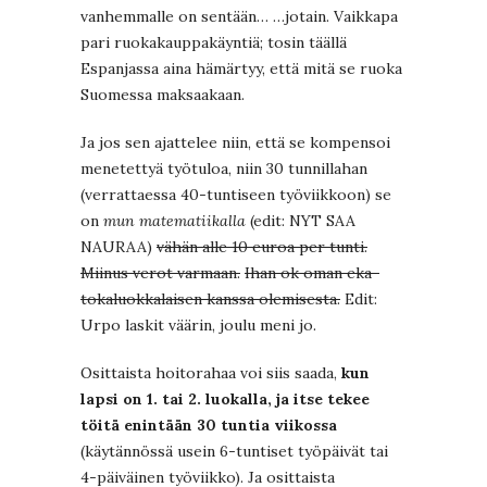
vanhemmalle on sentään… …jotain. Vaikkapa
pari ruokakauppakäyntiä; tosin täällä
Espanjassa aina hämärtyy, että mitä se ruoka
Suomessa maksaakaan.
Ja jos sen ajattelee niin, että se kompensoi
menetettyä työtuloa, niin 30 tunnillahan
(verrattaessa 40-tuntiseen työviikkoon) se
on
mun matematiikalla
(edit: NYT SAA
NAURAA)
vähän alle 10 euroa per tunti.
Miinus verot varmaan.
Ihan ok oman eka-
tokaluokkalaisen kanssa olemisesta.
Edit:
Urpo laskit väärin, joulu meni jo.
Osittaista hoitorahaa voi siis saada,
kun
lapsi on 1. tai 2. luokalla, ja itse tekee
töitä enintään 30 tuntia viikossa
(käytännössä usein 6-tuntiset työpäivät tai
4-päiväinen työviikko). Ja osittaista