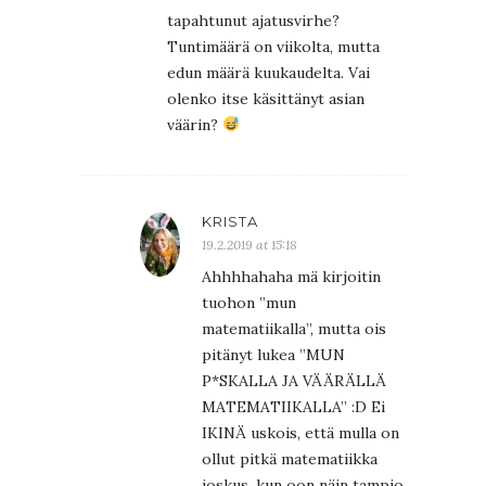
tapahtunut ajatusvirhe?
Tuntimäärä on viikolta, mutta
edun määrä kuukaudelta. Vai
olenko itse käsittänyt asian
väärin?
KRISTA
19.2.2019 at 15:18
Ahhhhahaha mä kirjoitin
tuohon ”mun
matematiikalla”, mutta ois
pitänyt lukea ”MUN
P*SKALLA JA VÄÄRÄLLÄ
MATEMATIIKALLA” :D Ei
IKINÄ uskois, että mulla on
ollut pitkä matematiikka
joskus, kun oon näin tampio