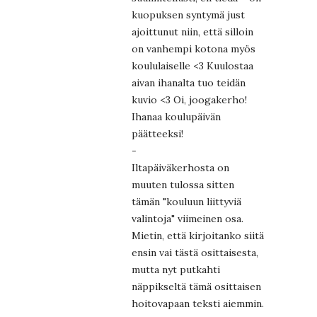
kuopuksen syntymä just
ajoittunut niin, että silloin
on vanhempi kotona myös
koululaiselle <3 Kuulostaa
aivan ihanalta tuo teidän
kuvio <3 Oi, joogakerho!
Ihanaa koulupäivän
päätteeksi!
-
Iltapäiväkerhosta on
muuten tulossa sitten
tämän "kouluun liittyviä
valintoja" viimeinen osa.
Mietin, että kirjoitanko siitä
ensin vai tästä osittaisesta,
mutta nyt putkahti
näppikseltä tämä osittaisen
hoitovapaan teksti aiemmin.