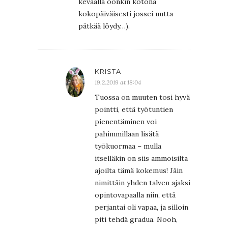
keväällä oonkin kotona
kokopäiväisesti jossei uutta
pätkää löydy…).
KRISTA
19.2.2019 at 18:04
Tuossa on muuten tosi hyvä
pointti, että työtuntien
pienentäminen voi
pahimmillaan lisätä
työkuormaa – mulla
itselläkin on siis ammoisilta
ajoilta tämä kokemus! Jäin
nimittäin yhden talven ajaksi
opintovapaalla niin, että
perjantai oli vapaa, ja silloin
piti tehdä gradua. Nooh,