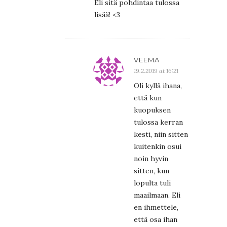
Eli sitä pohdintaa tulossa
lisää! <3
VEEMA
19.2.2019 at 16:21
Oli kyllä ihana,
että kun
kuopuksen
tulossa kerran
kesti, niin sitten
kuitenkin osui
noin hyvin
sitten, kun
lopulta tuli
maailmaan. Eli
en ihmettele,
että osa ihan