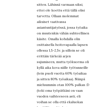
sitten. Lähinnä varmaan siksi,
ettei ole koettu että tällä olisi
tarvetta. Ollaan molemmat
aikuiset vaativassa
asiantuntijatyössä, jossa työaika
on muutenkin vähän suhteellinen
käsite. Omalla kohdalla olin
osittaisella hoitovapaalla lapsen
ollessa 1,5-2,5v. ja silloin se oli
erittäin tärkeää arjen
sujumiseen, mutta työkuorma oli
kyllä aika kova niille työtunneille
(tein puoli vuotta 60% työaikaa
ja sitten 80% työaikaa). Niinpä
mieluummin otan 100% palkan :D
(toki oma työpätkäni on vaan
vuoden vaihteeseen asti, eli
voihan se olla että ekaluokan