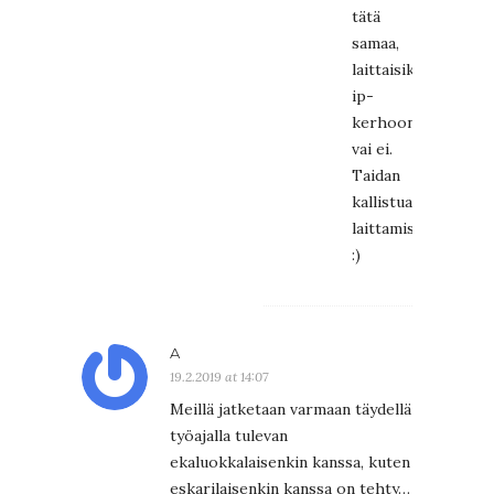
tätä
samaa,
laittaisiko
ip-
kerhoon
vai ei.
Taidan
kallistua
laittamiseen
:)
A
19.2.2019 at 14:07
Meillä jatketaan varmaan täydellä
työajalla tulevan
ekaluokkalaisenkin kanssa, kuten
eskarilaisenkin kanssa on tehty…