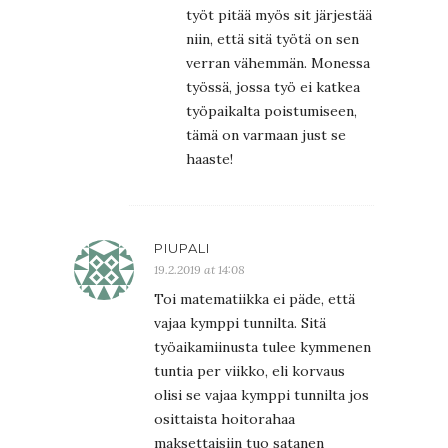
työt pitää myös sit järjestää
niin, että sitä työtä on sen
verran vähemmän. Monessa
työssä, jossa työ ei katkea
työpaikalta poistumiseen,
tämä on varmaan just se
haaste!
PIUPALI
19.2.2019 at 14:08
Toi matematiikka ei päde, että
vajaa kymppi tunnilta. Sitä
työaikamiinusta tulee kymmenen
tuntia per viikko, eli korvaus
olisi se vajaa kymppi tunnilta jos
osittaista hoitorahaa
maksettaisiin tuo satanen