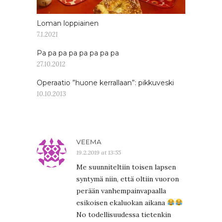
Loman loppiainen
7.1.2021
Pa pa pa pa pa pa pa pa
27.10.2012
Operaatio ”huone kerrallaan”: pikkuveski
10.10.2013
VEEMA
19.2.2019 at 13:55
Me suunniteltiin toisen lapsen
syntymä niin, että oltiin vuoron
perään vanhempainvapaalla
esikoisen ekaluokan aikana
No todellisuudessa tietenkin