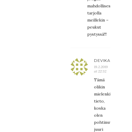
mahdollisesti
tarjolla
meillekin –
peukut
pystyssä!!!
DEVIKA
19.2.2019
at 22:32
Tämä
olikin
mielenkiintoinen
tieto,
koska
olen
pohtinut
juuri