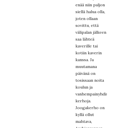
enää niin paljon
siellä halua olla,
joten ollaan
sovittu, että
välipalan jälkeen
saa lähteä
kaverille tai
kotiin kaverin
kanssa. Ja
muutamana
päivänä on
tosissaan noita
koulun ja
vanhempainyhdistyksen
kerhoja.
Joogakerho on
kyllä ollut
mahtava,