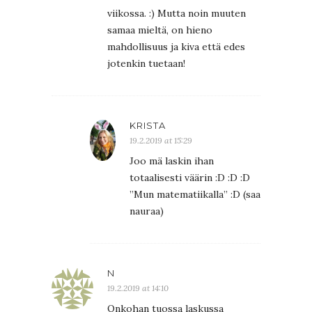
viikossa. :) Mutta noin muuten
samaa mieltä, on hieno
mahdollisuus ja kiva että edes
jotenkin tuetaan!
KRISTA
19.2.2019 at 15:29
Joo mä laskin ihan
totaalisesti väärin :D :D :D
”Mun matematiikalla” :D (saa
nauraa)
N
19.2.2019 at 14:10
Onkohan tuossa laskussa