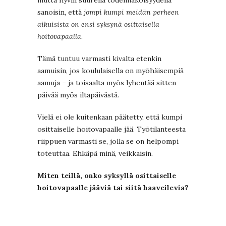
mutta hyvin suurella todennäköisyydellä
sanoisin, että
jompi kumpi meidän perheen
aikuisista on ensi syksynä osittaisella
hoitovapaalla
.
Tämä tuntuu varmasti kivalta etenkin
aamuisin, jos koululaisella on myöhäisempiä
aamuja – ja toisaalta myös lyhentää sitten
päivää myös iltapäivästä.
Vielä ei ole kuitenkaan päätetty, että kumpi
osittaiselle hoitovapaalle jää. Työtilanteesta
riippuen varmasti se, jolla se on helpompi
toteuttaa. Ehkäpä minä, veikkaisin.
Miten teillä, onko syksyllä osittaiselle
hoitovapaalle jääviä tai siitä haaveilevia?