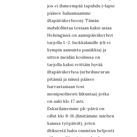
jos ei ihmeempää tapahdu (=lapsi
pääsee haluamaamme
iltapäiväkerhoon). Tämän
mahdollistaa tosiaan kaksi asiaa:
Helsingissä on aamupäiväkerhot
tarjolla 1.-2. luokkalaisille (eli ei
kympin aamuista paniikkia) ja
sitten meidän koulussa on
tarjolla kaksi erittäin hyvää
iltapäiväkerhoa (urheiluseuran
pitämiä ja niissä pääsee
harrastamaan tosi
monipuolisesti liikuntaa) jotka
on auki klo 17 asti.
Eskarilaisemme pk-päivä on
ollut klo 8-16 (limitämme miehen
kanssa työpäivät), joten
iltiksestä haku onnistuu helposti