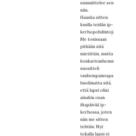
suunnittelee sen
niin.
Hauska sitten
kuulla teidän ip-
kerhopohdintoja.
Me tosissaan
pitkään sitä
mietittiin, mutta
konkarivanhemmat
suositteli
vanhempainvapaasta
huolimatta sitä,
että lapsi olisi
ainakin osan
iltapäivää ip-
kerhossa, joten
niin me sitten
tehtiin. Nyt
tokalla lapsi ei