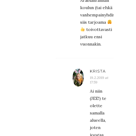
Arabianrannan
koulun (tai ehkä
vanhempainyhdistyksen)
siis tarjoama
toivottavasti
jatkuu ensi
vuonnakin.
KRISTA
19.2.2019 at
17:59
Ai niin
(JEE!) te
olette
samalla
alueella,
joten
joogaa