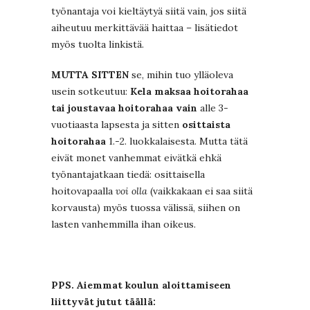
työnantaja voi kieltäytyä siitä vain, jos siitä
aiheutuu merkittävää haittaa – lisätiedot
myös tuolta linkistä.
MUTTA SITTEN
se, mihin tuo ylläoleva
usein sotkeutuu:
Kela maksaa hoitorahaa
tai joustavaa hoitorahaa vain
alle 3-
vuotiaasta lapsesta ja sitten
osittaista
hoitorahaa
1.-2. luokkalaisesta. Mutta tätä
eivät monet vanhemmat eivätkä ehkä
työnantajatkaan tiedä: osittaisella
hoitovapaalla
voi olla
(vaikkakaan ei saa siitä
korvausta) myös tuossa välissä, siihen on
lasten vanhemmilla ihan oikeus.
PPS. Aiemmat koulun aloittamiseen
liittyvät jutut täällä: