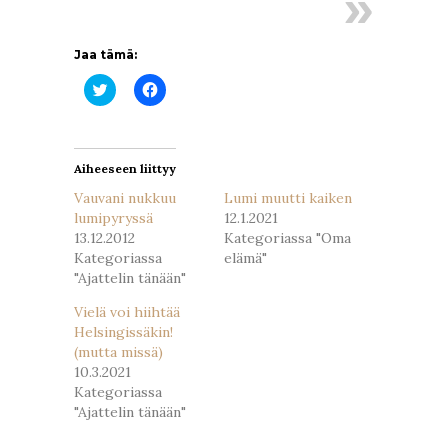
Jaa tämä:
Jaa
Jaa
Twitterissä(Avautuu
Facebookissa(Avautuu
uudessa
uudessa
ikkunassa)
ikkunassa)
Aiheeseen liittyy
Vauvani nukkuu
Lumi muutti kaiken
lumipyryssä
12.1.2021
13.12.2012
Kategoriassa "Oma
Kategoriassa
elämä"
"Ajattelin tänään"
Vielä voi hiihtää
Helsingissäkin!
(mutta missä)
10.3.2021
Kategoriassa
"Ajattelin tänään"