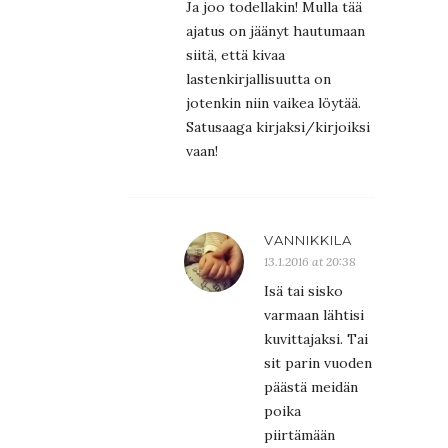
Ja joo todellakin! Mulla tää
ajatus on jäänyt hautumaan
siitä, että kivaa
lastenkirjallisuutta on
jotenkin niin vaikea löytää.
Satusaaga kirjaksi/kirjoiksi
vaan!
VANNIKKILA
13.1.2016 at 20:38
Isä tai sisko
varmaan lähtisi
kuvittajaksi. Tai
sit parin vuoden
päästä meidän
poika
piirtämään