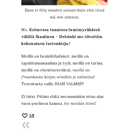
Kuva ei liity muuten asiaan kuin että siinä
mä oon autossa.
No.
Kolmessa tunnissa lumimyräkässä
välillä Ikaalinen – Helsinki me ideoitiin
kokonainen lastenkirja.!
Meillä on henkilöhahmot, meillä on
tapahtumamaailma ja tyyli, meillä on tarina,
meillä on oheistuoteideat,
meillä on
j*mankauta kirjan nimikin jo valmiina
!
Toteutusta vaille IHAN VALMIS!!!
Ei hitsi. Pitäisi ehkä useamminkin istua alas
tuon puolison kanssa.
Jee meidän tiimi!
59