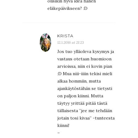
olisikin hyvä idea hänen
eläkepäivikseen? :D
KRISTA
12.1.2016 at 21:23
Jos tuo ylläoleva kysymys ja
vastaus otetaan huomioon
arvioissa, niin ei kovin pian
:D Mua niii-iiiin tekisi mieli
alkaa hommiin, mutta
ajankäytöstähän se tietysti
on paljon kiinni. Mutta
täytyy yrittää pitää tästä
tällaisesta ”jee me tehdään
jotain tosi kivaa” -tunteesta
kiinni!
–