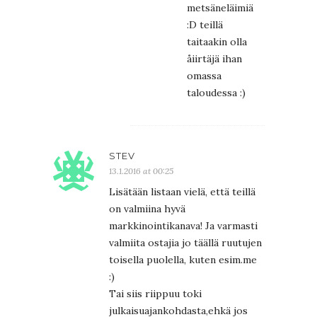
metsäneläimiä
:D teillä
taitaakin olla
åiirtäjä ihan
omassa
taloudessa :)
STEV
13.1.2016 at 00:25
Lisätään listaan vielä, että teillä
on valmiina hyvä
markkinointikanava! Ja varmasti
valmiita ostajia jo täällä ruutujen
toisella puolella, kuten esim.me
:)
Tai siis riippuu toki
julkaisuajankohdasta,ehkä jos