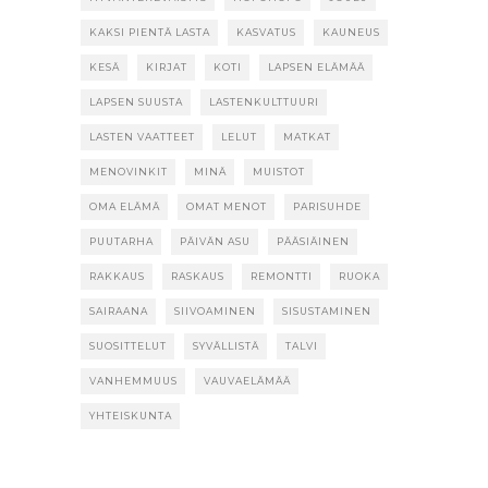
KAKSI PIENTÄ LASTA
KASVATUS
KAUNEUS
KESÄ
KIRJAT
KOTI
LAPSEN ELÄMÄÄ
LAPSEN SUUSTA
LASTENKULTTUURI
LASTEN VAATTEET
LELUT
MATKAT
MENOVINKIT
MINÄ
MUISTOT
OMA ELÄMÄ
OMAT MENOT
PARISUHDE
PUUTARHA
PÄIVÄN ASU
PÄÄSIÄINEN
RAKKAUS
RASKAUS
REMONTTI
RUOKA
SAIRAANA
SIIVOAMINEN
SISUSTAMINEN
SUOSITTELUT
SYVÄLLISTÄ
TALVI
VANHEMMUUS
VAUVAELÄMÄÄ
YHTEISKUNTA