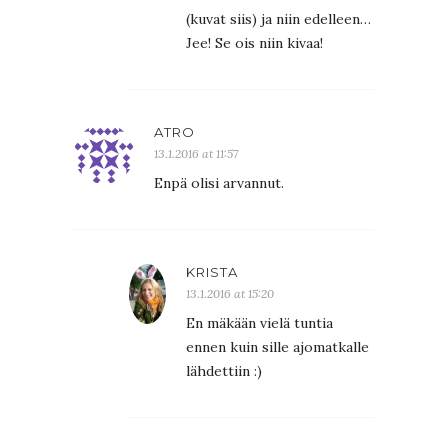
(kuvat siis) ja niin edelleen…
Jee! Se ois niin kivaa!
ATRO
13.1.2016 at 11:57
Enpä olisi arvannut.
KRISTA
13.1.2016 at 15:20
En mäkään vielä tuntia
ennen kuin sille ajomatkalle
lähdettiin :)