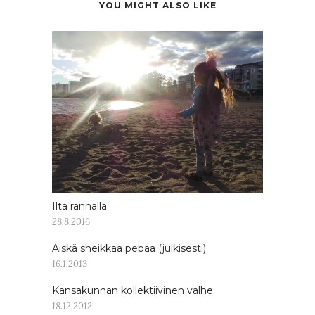
YOU MIGHT ALSO LIKE
Ilta rannalla
28.8.2016
Äiskä sheikkaa pebaa (julkisesti)
16.1.2013
Kansakunnan kollektiivinen valhe
18.12.2012