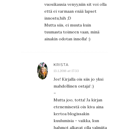
vuosikausia venyy,niin sit voi olla
että ei varmaan enää lapset
innostu,hih ;D
Mutta siis, ei muuta kuin
tuumasta toimeen vaan, minä
ainakin odotan innolla! :)
KRISTA
13.1.2016 at 17:33
Jee! Kirjalla ois siis jo yksi
mahdollinen ostaja! :)
–
Mutta joo, totta! Ja kirjan
etenemisestä ois kiva aina
kertoa blogissakin
kuulumisia – vaikka, kun
hahmot alkavat olla valmiita