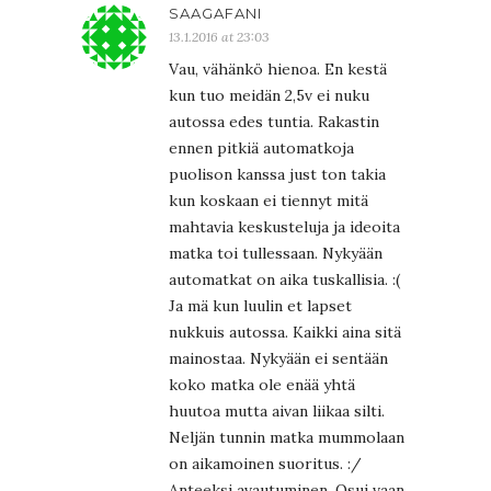
SAAGAFANI
13.1.2016 at 23:03
Vau, vähänkö hienoa. En kestä
kun tuo meidän 2,5v ei nuku
autossa edes tuntia. Rakastin
ennen pitkiä automatkoja
puolison kanssa just ton takia
kun koskaan ei tiennyt mitä
mahtavia keskusteluja ja ideoita
matka toi tullessaan. Nykyään
automatkat on aika tuskallisia. :(
Ja mä kun luulin et lapset
nukkuis autossa. Kaikki aina sitä
mainostaa. Nykyään ei sentään
koko matka ole enää yhtä
huutoa mutta aivan liikaa silti.
Neljän tunnin matka mummolaan
on aikamoinen suoritus. :/
Anteeksi avautuminen. Osui vaan