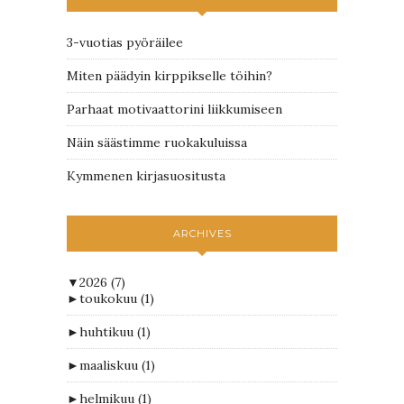
3-vuotias pyöräilee
Miten päädyin kirppikselle töihin?
Parhaat motivaattorini liikkumiseen
Näin säästimme ruokakuluissa
Kymmenen kirjasuositusta
ARCHIVES
▼
2026
(7)
►
toukokuu
(1)
►
huhtikuu
(1)
►
maaliskuu
(1)
►
helmikuu
(1)