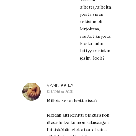
aihetta/aiheita,
joista sinun
tekisi mieli
kirjoittaa,
muttet kirjoita,
koska niihin
liittyy toisiakin
(esim. Joel)?
VANNIKKILA
12.1.2016 at 20:51
Millois se on luettavissa?
–
Meidän äiti kehitti pikkusiskon
iltasaduiksi kunnon satusaagan.
Pitäisköhän ehdottaa, et siinä