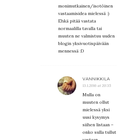
monimutkainen/isotöinen
vastaamisidea mielessä :)
Ehkä pitää vastata
normaalilla tavalla tai
muuten ne valmistuu uuden
blogin yksivuotispäivään
mennessä :D
VANNIKKILA
13.1.2016 at 20:35
Mulla on
muuten ollut
mielessä yksi
uusi kysymys
siihen listaan –
onko sulla tullut
vastaan