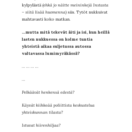
kylpylästä
(ehkä jo näitte meininkejä Instasta
– siitä lisää huomenna)
siis. Tytöt nukkuivat
mahtavasti koko matkan.
…mutta mitä tekevät äiti ja isi, kun heillä
lasten nukkuessa on kolme tuntia
yhteistä aikaa suljetussa autossa
valtavassa lumimyräkässä?
… … … …
…
Pelkäävät henkensä edestä?
Käyvät kiihkeää poliittista keskustelua
yhteiskunnan tilasta?
Istuvat hiirenhiljaa?