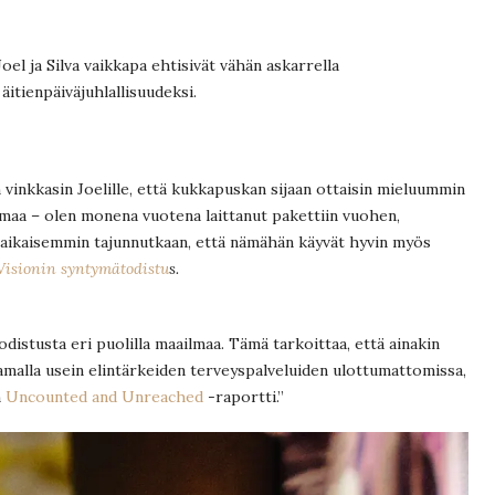
Joel ja Silva vaikkapa ehtisivät vähän askarrella
 äitienpäiväjuhlallisuudeksi.
in vinkkasin Joelille, että kukkapuskan sijaan ottaisin mieluummin
kamaa – olen monena vuotena laittanut pakettiin vuohen,
 aikaisemmin tajunnutkaan, että nämähän käyvät hyvin myös
isionin syntymätodistu
s.
distusta eri puolilla maailmaa. Tämä tarkoittaa, että ainakin
amalla usein elintärkeiden terveyspalveluiden ulottumattomissa,
n
Uncounted and Unreached
-raportti.”