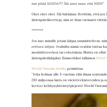
sun pitää SANOA?!? Älä sano vaan, että NIIN!”
Okei okei okei. Älä hätäänny. Sovittiin, että jos 
äitienpäiväkortteja, niin se ihan varmasti riittää
*******
Jos nuo minulle jotain lahjaa suunnittelevat, ni
eettisen lahjan
. Jouluilta nämä ovatkin tuttua 
moskiittoverkon tai rokotuksia. Mutta en ollut
äitienpäivälahjaksi. Esimerkiksi tällainen
World V
World Visionin sivulta
poimittua:
”Joka kolmas alle 5-vuotias elää ilman syntymäto
230 miljoonaa lasta on väestörekistereiden ja s
kertoo kehitysyhteistyöjärjestö World Visioni