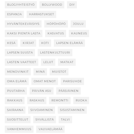
BLOGIYHTEISTYÖ
BOLLYWOOD
DIY
ESPANJA
HARRASTUKSET
HYVÄNTEKEVÄISYYS
HÖPÖHÖPÖ
JOULU
KAKSI PIENTÄ LASTA
KASVATUS
KAUNEUS
KESÄ
KIRJAT
KOTI
LAPSEN ELÄMÄÄ
LAPSEN SUUSTA
LASTENKULTTUURI
LASTEN VAATTEET
LELUT
MATKAT
MENOVINKIT
MINÄ
MUISTOT
OMA ELÄMÄ
OMAT MENOT
PARISUHDE
PUUTARHA
PÄIVÄN ASU
PÄÄSIÄINEN
RAKKAUS
RASKAUS
REMONTTI
RUOKA
SAIRAANA
SIIVOAMINEN
SISUSTAMINEN
SUOSITTELUT
SYVÄLLISTÄ
TALVI
VANHEMMUUS
VAUVAELÄMÄÄ