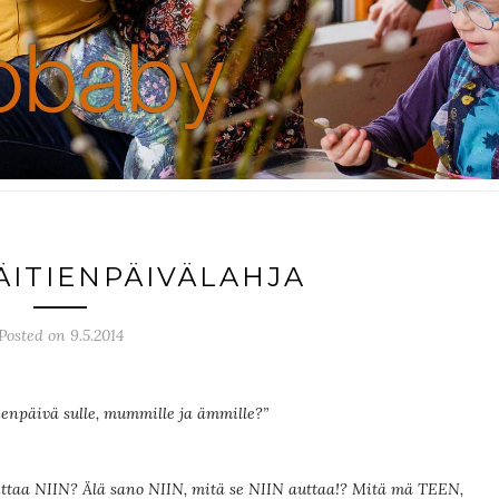
ÄITIENPÄIVÄLAHJA
Posted on 9.5.2014
ienpäivä sulle, mummille ja ämmille?”
ittaa NIIN? Älä sano NIIN, mitä se NIIN auttaa!? Mitä mä TEEN,