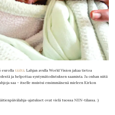
5 eurolla
täältä
. Lahjan avulla World Vision jakaa tietoa
eydestä ja helpottaa syntymätodistuksen saamista. Ja onhan niitä
älahjoja saa – itselle muistui ensimmäisenä mieleen Kirkon
äitienpäivälahja-ajatukset ovat vielä tuossa
NIIN
-tilassa. :)