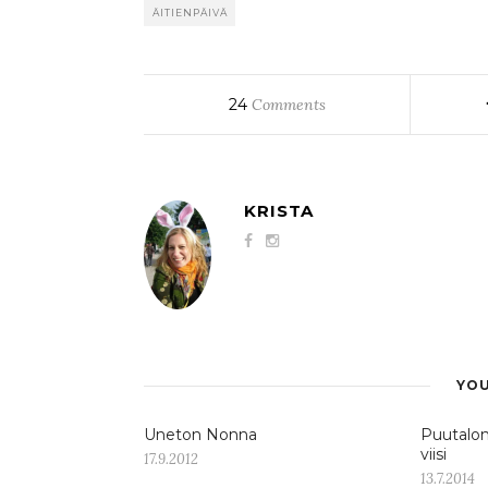
ÄITIENPÄIVÄ
24
Comments
KRISTA
YOU
Uneton Nonna
Puutalon 
viisi
17.9.2012
13.7.2014