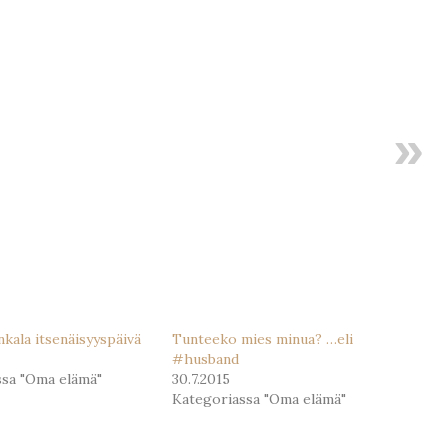
nkala itsenäisyyspäivä
Tunteeko mies minua? …eli
#husband
ssa "Oma elämä"
30.7.2015
Kategoriassa "Oma elämä"