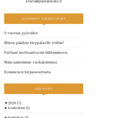
krista@puutalobaby.fi
UUSIMMAT KIRJOITUKSET
3-vuotias pyöräilee
Miten päädyin kirppikselle töihin?
Parhaat motivaattorini liikkumiseen
Näin säästimme ruokakuluissa
Kymmenen kirjasuositusta
ARCHIVES
▼
2026
(7)
►
toukokuu
(1)
►
huhtikuu
(1)