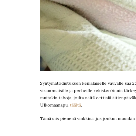
Syntymätodistuksen kenialaiselle vauvalle saa 2
viranomaisille ja perheille rekisteröinnin tärk
muitakin tahoja, joilta näitä eettisiä äitienpäiv
Ulkomaanapu,
täältä
.
Tämä siis pienenä vinkkinä, jos jonkun muunkin 