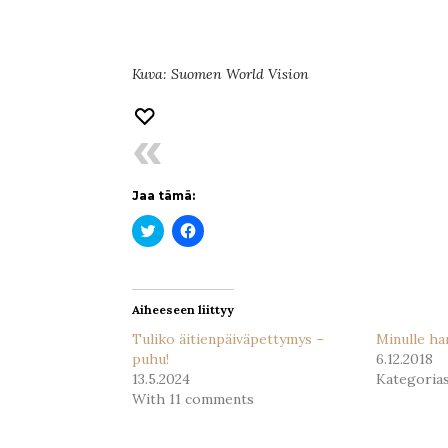
Kuva: Suomen World Vision
Jaa tämä:
Jaa
Jaa
Twitterissä(Avautuu
Facebookissa(Avautuu
uudessa
uudessa
ikkunassa)
ikkunassa)
Aiheeseen liittyy
Tuliko äitienpäiväpettymys –
Minulle ha
puhu!
6.12.2018
13.5.2024
Kategoria
With 11 comments