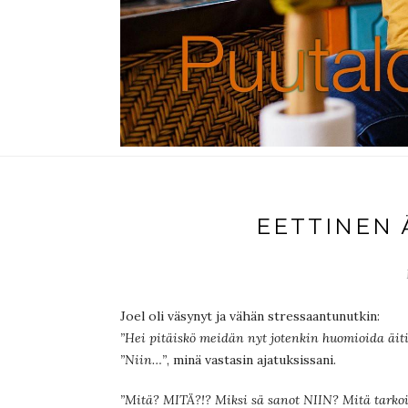
EETTINEN 
Joel oli väsynyt ja vähän stressaantunutkin:
”Hei pitäiskö meidän nyt jotenkin huomioida äit
”Niin…”
, minä vastasin ajatuksissani.
”Mitä? MITÄ?!? Miksi sä sanot NIIN? Mitä tarko