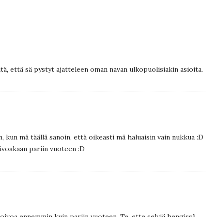
itä, että sä pystyt ajatteleen oman navan ulkopuolisiakin asioita.
, kun mä täällä sanoin, että oikeasti mä haluaisin vain nukkua :D
toivoakaan pariin vuoteen :D
toivoa ennemmin kuin pariin vuoteen. Te, ette selviä hengissä,