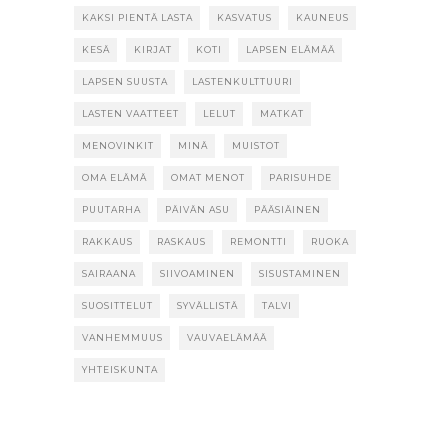
KAKSI PIENTÄ LASTA
KASVATUS
KAUNEUS
KESÄ
KIRJAT
KOTI
LAPSEN ELÄMÄÄ
LAPSEN SUUSTA
LASTENKULTTUURI
LASTEN VAATTEET
LELUT
MATKAT
MENOVINKIT
MINÄ
MUISTOT
OMA ELÄMÄ
OMAT MENOT
PARISUHDE
PUUTARHA
PÄIVÄN ASU
PÄÄSIÄINEN
RAKKAUS
RASKAUS
REMONTTI
RUOKA
SAIRAANA
SIIVOAMINEN
SISUSTAMINEN
SUOSITTELUT
SYVÄLLISTÄ
TALVI
VANHEMMUUS
VAUVAELÄMÄÄ
YHTEISKUNTA