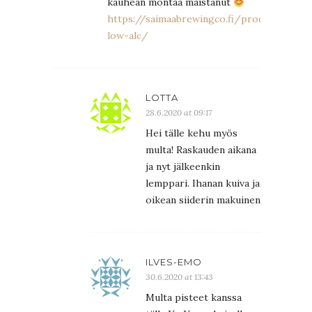
kauhean montaa maistanut
https://saimaabrewingco.fi/product/yesye
low-alc/
LOTTA
28.6.2020 at 09:17
Hei tälle kehu myös
multa! Raskauden aikana
ja nyt jälkeenkin
lemppari. Ihanan kuiva ja
oikean siiderin makuinen
ILVES-EMO
30.6.2020 at 13:43
Multa pisteet kanssa