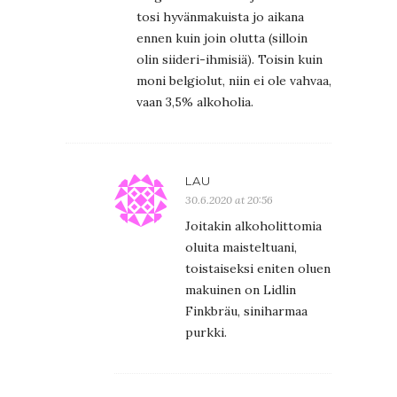
tosi hyvänmakuista jo aikana
ennen kuin join olutta (silloin
olin siideri-ihmisiä). Toisin kuin
moni belgiolut, niin ei ole vahvaa,
vaan 3,5% alkoholia.
LAU
30.6.2020 at 20:56
Joitakin alkoholittomia
oluita maisteltuani,
toistaiseksi eniten oluen
makuinen on Lidlin
Finkbräu, siniharmaa
purkki.