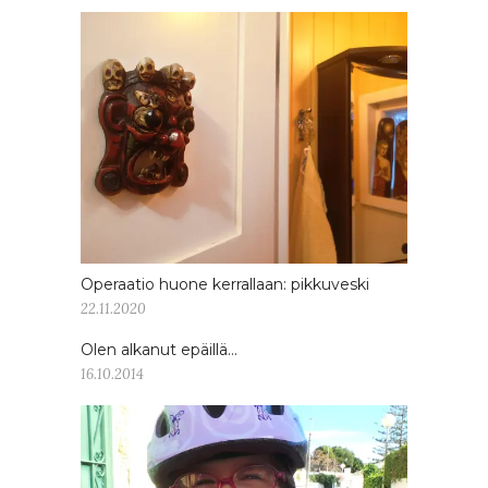
Operaatio huone kerrallaan: pikkuveski
22.11.2020
Olen alkanut epäillä…
16.10.2014