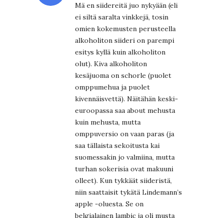
Mä en siidereitä juo nykyään (eli
ei siltä saralta vinkkejä, tosin
omien kokemusten perusteella
alkoholiton siideri on parempi
esitys kyllä kuin alkoholiton
olut). Kiva alkoholiton
kesäjuoma on schorle (puolet
omppumehua ja puolet
kivennäisvettä). Näitähän keski-
euroopassa saa about mehusta
kuin mehusta, mutta
omppuversio on vaan paras (ja
saa tällaista sekoitusta kai
suomessakin jo valmiina, mutta
turhan sokerisia ovat makuuni
olleet). Kun tykkäät siideristä,
niin saattaisit tykätä Lindemann’s
apple -oluesta. Se on
belgialainen lambic ja oli musta