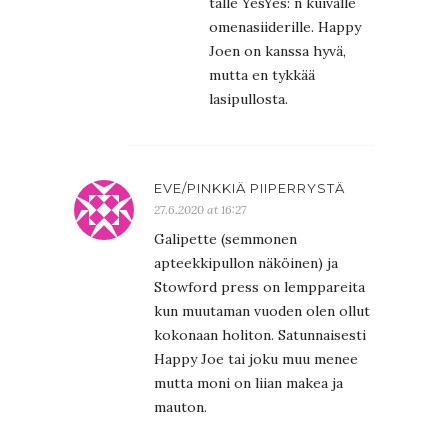
tälle YesYes: n kuivalle
omenasiiderille. Happy
Joen on kanssa hyvä,
mutta en tykkää
lasipullosta.
EVE/PINKKIÄ PIIPERRYSTÄ
27.6.2020 at 16:27
Galipette (semmonen
apteekkipullon näköinen) ja
Stowford press on lemppareita
kun muutaman vuoden olen ollut
kokonaan holiton. Satunnaisesti
Happy Joe tai joku muu menee
mutta moni on liian makea ja
mauton.