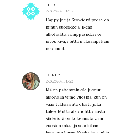
TILDE
27.6.2020 at 12:38
Happy joe ja Stowford press on
minun suosikkeja. Ikean
alkoholiton omppusiideri on
myös kiva, mutta makeampi kuin
nuo muut.
TOREY
27.6.2020 at 15:22
Mä en pahemmin ole juonut
alkoholia viime vuosina, kun en
vaan tykkää siitä olosta joka
tulee. Mutta alkoholittomasta
siideristä on kokemusta vaan
vuosien takaa ja se oli ihan
karseeta kuraa. Koska kuitenkin