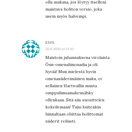
olla mukana, jos löytyy itselleni
maistuva holiton versio, joka
usein myös halvempi.
EMS
28.6.2020 at 13:03
Maistoin juhannuksena virolaista
Öun-omenalimonadia ja oli
hyvää! Mun mielestä hyvin
omenasiiderimäinen maku, ei
sellainen Hartwallin musta
omppulimsamakeusähky
ollenkaan. Sitä siis suosittelen
kokeilemaan! Taisi kuitenkin
hinnaltaan ohittaa holittomat
siiderit reilusti.