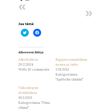
Jaa tämä:
Jaa
Jaa
Twitterissä(Avautuu
Facebookissa(Avautuu
uudessa
uudessa
ikkunassa)
ikkunassa)
Aiheeseen liittyy
Alkoholiton
Rappioromantiikan
20.2.2024
nousu ja tuho
With 10 comments
17.8.2012
Kategoriassa
"Ajattelin tänään"
Viikonlopun
drinkkilista
19.3.2021
Kategoriassa "Oma
elämä"