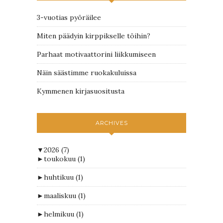
3-vuotias pyöräilee
Miten päädyin kirppikselle töihin?
Parhaat motivaattorini liikkumiseen
Näin säästimme ruokakuluissa
Kymmenen kirjasuositusta
ARCHIVES
▼
2026
(7)
►
toukokuu
(1)
►
huhtikuu
(1)
►
maaliskuu
(1)
►
helmikuu
(1)