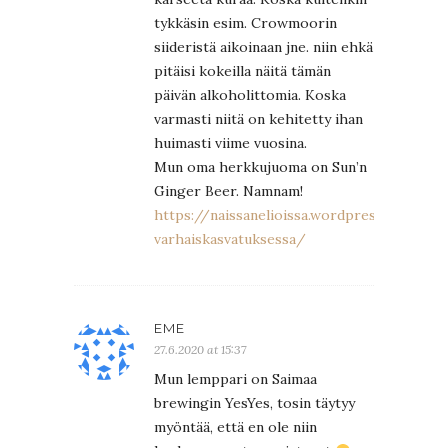
tykkäsin esim. Crowmoorin
siideristä aikoinaan jne. niin ehkä
pitäisi kokeilla näitä tämän
päivän alkoholittomia. Koska
varmasti niitä on kehitetty ihan
huimasti viime vuosina.
Mun oma herkkujuoma on Sun’n
Ginger Beer. Namnam!
https://naissanelioissa.wordpress.com/2
varhaiskasvatuksessa/
EME
27.6.2020 at 15:37
Mun lemppari on Saimaa
brewingin YesYes, tosin täytyy
myöntää, että en ole niin