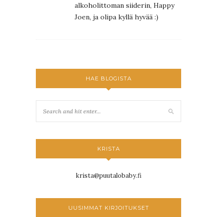
alkoholittoman siiderin, Happy
Joen, ja olipa kyllä hyvää :)
HAE BLOGISTA
KRISTA
krista@puutalobaby.fi
UUSIMMAT KIRJOITUKSET