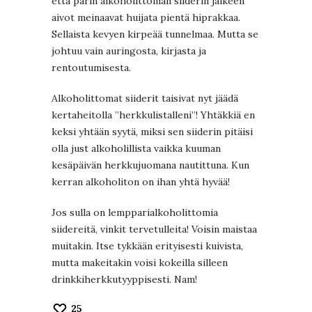
että parin alkoholittoman siiderin jälkeen
aivot meinaavat huijata pientä hiprakkaa.
Sellaista kevyen kirpeää tunnelmaa. Mutta se
johtuu vain auringosta, kirjasta ja
rentoutumisesta.
Alkoholittomat siiderit taisivat nyt jäädä
kertaheitolla ”herkkulistalleni”! Yhtäkkiä en
keksi yhtään syytä, miksi sen siiderin pitäisi
olla just alkoholillista vaikka kuuman
kesäpäivän herkkujuomana nautittuna. Kun
kerran alkoholiton on ihan yhtä hyvää!
Jos sulla on lempparialkoholittomia
siidereitä, vinkit tervetulleita! Voisin maistaa
muitakin. Itse tykkään erityisesti kuivista,
mutta makeitakin voisi kokeilla silleen
drinkkiherkkutyyppisesti. Nam!
25