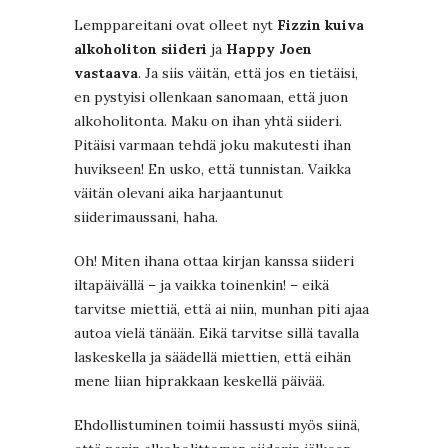
Lemppareitani ovat olleet nyt
Fizzin kuiva
alkoholiton siideri
ja
Happy Joen
vastaava
. Ja siis väitän, että jos en tietäisi,
en pystyisi ollenkaan sanomaan, että juon
alkoholitonta. Maku on ihan yhtä siideri.
Pitäisi varmaan tehdä joku makutesti ihan
huvikseen! En usko, että tunnistan. Vaikka
väitän olevani aika harjaantunut
siiderimaussani, haha.
Oh! Miten ihana ottaa kirjan kanssa siideri
iltapäivällä – ja vaikka toinenkin! – eikä
tarvitse miettiä, että ai niin, munhan piti ajaa
autoa vielä tänään. Eikä tarvitse sillä tavalla
laskeskella ja säädellä miettien, että eihän
mene liian hiprakkaan keskellä päivää.
Ehdollistuminen toimii hassusti myös siinä,