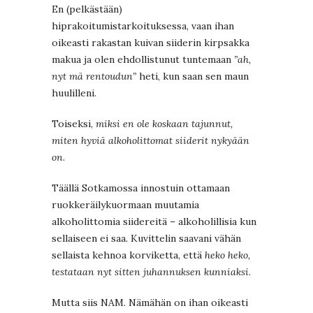
En (pelkästään)
hiprakoitumistarkoituksessa, vaan ihan
oikeasti rakastan kuivan siiderin kirpsakka
makua ja olen ehdollistunut tuntemaan
”ah,
nyt mä rentoudun”
heti, kun saan sen maun
huulilleni.
Toiseksi,
miksi en ole koskaan tajunnut,
miten hyviä alkoholittomat siiderit nykyään
on
.
Täällä Sotkamossa innostuin ottamaan
ruokkeräilykuormaan muutamia
alkoholittomia siidereitä – alkoholillisia kun
sellaiseen ei saa. Kuvittelin saavani vähän
sellaista kehnoa korviketta, että
heko heko,
testataan nyt sitten juhannuksen kunniaksi
.
Mutta siis NAM. Nämähän on ihan oikeasti