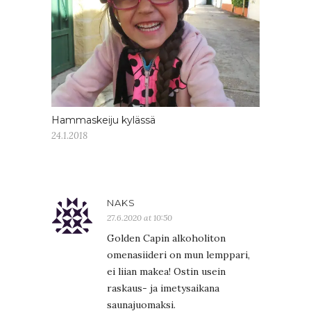
Hammaskeiju kylässä
24.1.2018
NAKS
27.6.2020 at 10:50
Golden Capin alkoholiton
omenasiideri on mun lemppari,
ei liian makea! Ostin usein
raskaus- ja imetysaikana
saunajuomaksi.