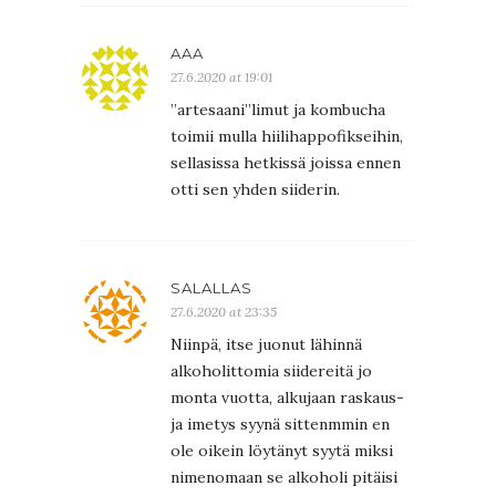
AAA
27.6.2020 at 19:01
”artesaani”limut ja kombucha
toimii mulla hiilihappofikseihin,
sellasissa hetkissä joissa ennen
otti sen yhden siiderin.
SALALLAS
27.6.2020 at 23:35
Niinpä, itse juonut lähinnä
alkoholittomia siidereitä jo
monta vuotta, alkujaan raskaus-
ja imetys syynä sittenmmin en
ole oikein löytänyt syytä miksi
nimenomaan se alkoholi pitäisi